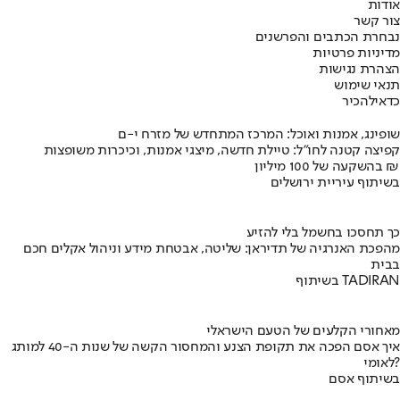
אודות
צור קשר
נבחרת הכתבים והפרשנים
מדיניות פרטיות
הצהרת נגישות
תנאי שימוש
כדאי
להכיר
שופינג, אמנות ואוכל: המרכז המתחדש של מזרח י-ם
קפיצה קטנה לחו"ל: טיילת חדשה, מיצגי אמנות, וכיכרות משופצות
בהשקעה של 100 מיליון ₪
בשיתוף עיריית ירושלים
כך תחסכו בחשמל בלי להזיע
מהפכת האנרגיה של תדיראן: שליטה, אבטחת מידע וניהול אקלים חכם
בבית
בשיתוף TADIRAN
מאחורי הקלעים של הטעם הישראלי
איך אסם הפכה את תקופת הצנע והמחסור הקשה של שנות ה-40 למותג
לאומי?
בשיתוף אסם