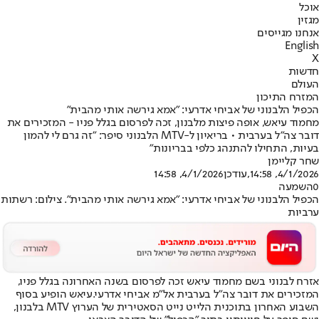
אוכל
מגזין
אנחנו מגייסים
English
X
חדשות
העולם
המזרח התיכון
הכפיל הלבנוני של אביחי אדרעי: "אמא גירשה אותי מהבית"
מחמוד עיאש, אופה פיצות מלבנון, זכה לפרסום בגלל פניו - המזכירים את
דובר צה"ל בערבית • בריאיון ל-MTV הלבנוני סיפר: "זה גרם לי להמון
בעיות, התחילו להתנהג כלפי בבריונות"
שחר קליימן
4/1/2026, 14:58
,עודכן
4/1/2026, 14:58
0
השמעה
הכפיל הלבנוני של אביחי אדרעי: "אמא גירשה אותי מהבית". צילום: רשתות
ערביות
אזרח לבנוני בשם מחמוד עיאש זכה לפרסום בשנה האחרונה בגלל פניו,
המזכירים את דובר צה"ל בערבית אל"מ אביחי אדרעי.
עיאש הופיע בסוף
השבוע האחרון בתוכנית הלייט נייט הסאטירית של הערוץ MTV בלבנון,