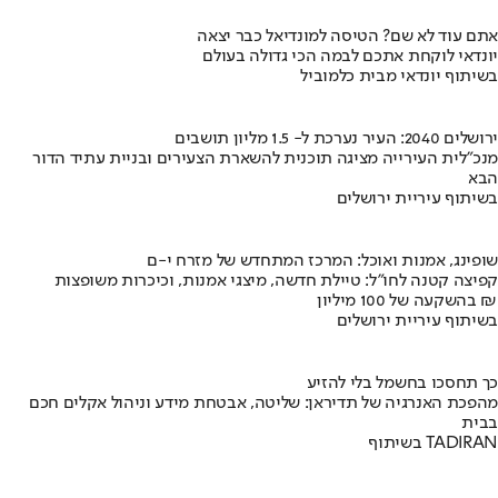
אתם עוד לא שם? הטיסה למונדיאל כבר יצאה
יונדאי לוקחת אתכם לבמה הכי גדולה בעולם
בשיתוף יונדאי מבית כלמוביל
ירושלים 2040: העיר נערכת ל- 1.5 מליון תושבים
מנכ"לית העירייה מציגה תוכנית להשארת הצעירים ובניית עתיד הדור
הבא
בשיתוף עיריית ירושלים
שופינג, אמנות ואוכל: המרכז המתחדש של מזרח י-ם
קפיצה קטנה לחו"ל: טיילת חדשה, מיצגי אמנות, וכיכרות משופצות
בהשקעה של 100 מיליון ₪
בשיתוף עיריית ירושלים
כך תחסכו בחשמל בלי להזיע
מהפכת האנרגיה של תדיראן: שליטה, אבטחת מידע וניהול אקלים חכם
בבית
בשיתוף TADIRAN