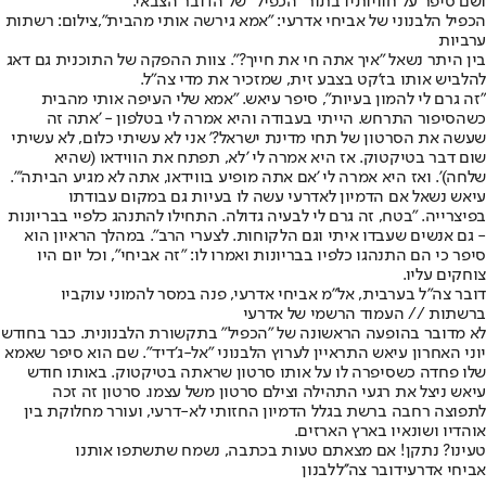
ושם סיפר על חוויותיו בתור "הכפיל" של הדובר הצבאי.
הכפיל הלבנוני של אביחי אדרעי: "אמא גירשה אותי מהבית",צילום: רשתות
ערביות
בין היתר נשאל "איך אתה חי את חייך?". צוות ההפקה של התוכנית גם דאג
להלביש אותו בז'קט בצבע זית, שמזכיר את מדי צה"ל.
"זה גרם לי להמון בעיות", סיפר עיאש. "אמא שלי העיפה אותי מהבית
כשהסיפור התרחש. הייתי בעבודה והיא אמרה לי בטלפון - 'אתה זה
שעשה את הסרטון של תחי מדינת ישראל?' אני לא עשיתי כלום, לא עשיתי
שום דבר בטיקטוק. אז היא אמרה לי 'לא, תפתח את הווידאו (שהיא
שלחה)'. ואז היא אמרה לי 'אם אתה מופיע בווידאו, אתה לא מגיע הביתה'".
עיאש נשאל אם הדמיון לאדרעי עשה לו בעיות גם במקום עבודתו
בפיצרייה. "בטח, זה גרם לי לבעיה גדולה. התחילו להתנהג כלפיי בבריונות
- גם אנשים שעבדו איתי וגם הלקוחות. לצערי הרב". במהלך הראיון הוא
סיפר כי הם התנהגו כלפיו בבריונות ואמרו לו: "זה אביחי", וכל יום היו
צוחקים עליו.
דובר צה"ל בערבית, אל"מ אביחי אדרעי, פנה במסר להמוני עוקביו
ברשתות // העמוד הרשמי של אדרעי
לא מדובר בהופעה הראשונה של "הכפיל" בתקשורת הלבנונית. כבר בחודש
יוני האחרון עיאש התראיין לערוץ הלבנוני "אל-ג'דיד". שם הוא סיפר שאמא
שלו פחדה כשסיפרה לו על אותו סרטון שראתה בטיקטוק. באותו חודש
עיאש ניצל את רגעי התהילה וצילם סרטון משל עצמו. סרטון זה זכה
לתפוצה רחבה ברשת בגלל הדמיון החזותי לא-דרעי, ועורר מחלוקת בין
אוהדיו ושונאיו בארץ הארזים.
טעינו? נתקן! אם מצאתם טעות בכתבה, נשמח שתשתפו אותנו
אביחי אדרעי
דובר צה''ל
לבנון