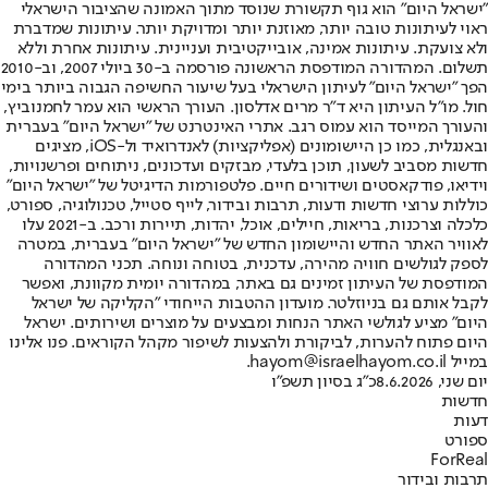
"ישראל היום" הוא גוף תקשורת שנוסד מתוך האמונה שהציבור הישראלי
ראוי לעיתונות טובה יותר, מאוזנת יותר ומדויקת יותר. עיתונות שמדברת
ולא צועקת. עיתונות אמינה, אובייקטיבית ועניינית. עיתונות אחרת וללא
תשלום. המהדורה המודפסת הראשונה פורסמה ב-30 ביולי 2007, וב-2010
הפך "ישראל היום" לעיתון הישראלי בעל שיעור החשיפה הגבוה ביותר בימי
חול. מו"ל העיתון היא ד"ר מרים אדלסון. העורך הראשי הוא עמר לחמנוביץ,
והעורך המייסד הוא עמוס רגב. אתרי האינטרנט של "ישראל היום" בעברית
ובאנגלית, כמו כן היישומונים (אפליקציות) לאנדרואיד ול-iOS, מציגים
חדשות מסביב לשעון, תוכן בלעדי, מבזקים ועדכונים, ניתוחים ופרשנויות,
וידיאו, פודקאסטים ושידורים חיים. פלטפורמות הדיגיטל של "ישראל היום"
כוללות ערוצי חדשות ודעות, תרבות ובידור, לייף סטייל, טכנולוגיה, ספורט,
כלכלה וצרכנות, בריאות, חיילים, אוכל, יהדות, תיירות ורכב. ב-2021 עלו
לאוויר האתר החדש והיישומון החדש של "ישראל היום" בעברית, במטרה
לספק לגולשים חוויה מהירה, עדכנית, בטוחה ונוחה. תכני המהדורה
המודפסת של העיתון זמינים גם באתר, במהדורה יומית מקוונת, ואפשר
לקבל אותם גם בניוזלטר. מועדון ההטבות הייחודי "הקליקה של ישראל
היום" מציע לגולשי האתר הנחות ומבצעים על מוצרים ושירותים. ישראל
היום פתוח להערות, לביקורת ולהצעות לשיפור מקהל הקוראים. פנו אלינו
במייל hayom@israelhayom.co.il.
יום שני, 8.6.2026
כ"ג בסיון תשפ"ו
חדשות
דעות
ספורט
ForReal
תרבות ובידור