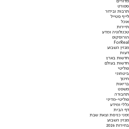
מדורים
ספורט
תרבות ובידור
לייף סטייל
אוכל
תיירות
טכנולוגיה ומדע
הורוסקופ
ForReal
מגזין השבוע
דעות
חדשות בארץ
חדשות בעולם
פוליטי
ביטחוני
חינוך
בריאות
משפט
תחבורה
פוליטי-מדיני
כללי ומידע
דף הבית
זמני כניסת וצאת שבת
מגזין השבוע
בחירות 2026