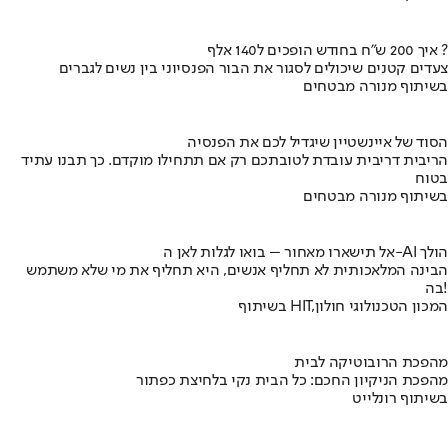
איך 200 ש"ח בחודש הופכים ל140 אלף ?
צעדים קטנים שיכולים לסגור את הבור הפנסיוני בין נשים לגברים
בשיתוף מנורה מבטחים
הסוד של איינשטיין שיגדיל לכם את הפנסיה
הריבית דריבית עובדת לטובתכם רק אם תתחילו מוקדם. כך תבנו עתיד
בטוח
בשיתוף מנורה מבטחים
אל תישארו מאחור – בואו לגלות לאן ה-AI הולך
הבינה המלאכותית לא תחליף אנשים, היא תחליף את מי שלא משתמש
בה!
בשיתוף HIT,המכון הטכנולוגי חולון
מהפכת הרובוטיקה לבית
מהפכת הניקיון החכם: כל הבית נקי בלחיצת כפתור
בשיתוף רונלייט