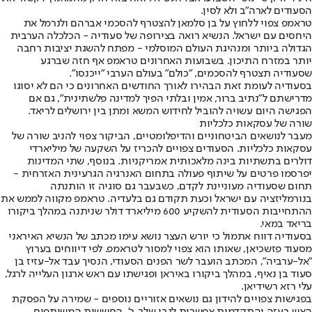
הסעודים לארה״ב ולא לסין.
טראמפ צפוי ללחוץ על בן סלמאן להצטרף להסכמי אברהם ולנרמל את
היחסים עם ישראל. הנשיא רואה בצירופה של סעודיה - הכלכלה הערבית
הגדולה ביותר ומנהיגת העולם המוסלמי - מפתח להשגת יציבות רחבה
יותר במזרח התיכון. בשבועות האחרונים טראמפ אף חזה שברגע
שסעודיה תצטרף להסכמים, ״כולם״ בעולם הערבי ״ייכנסו״.
בסעודיה לעומת זאת הבהירו לאורך החודשים האחרונים כי הם לא יסוגו
מדרישתם ל"נתיב ברור, אמין ובלתי הפיך למדינה פלשתינית", גם אם
הפגישה היום עשויה להוביל לחידוש המשא ומתן בין ירושלים לריאד.
שורה של עסקאות כלכליות
מעבר לנושאים הביטחוניים והדיפלומטיים, הביקור צפוי להניב שורה של
עסקאות כלכליות. הסעודים צפויים להכריז על השקעה של מיליארדי
דולרים בתשתיות בינה מלאכותית אמריקניות. בנוסף, שתי המדינות
יפרסמו פרטים על שיתוף פעולה בתחום האנרגיה הגרעינית האזרחית -
תחום שסעודיה מעוניינת לקדם, כשבעבר גם סוגיה זו הותנתה
בנורמליזציה עם ישראל וכעת תקודם גם בלעדיה. טראמפ מקווה לממש את
ההתחייבות הסעודית להשקיע 600 מיליארד דולר שניתנה במהלך ביקורו
בריאד במאי.
בסעודיה דווח אתמול כי יורש העצר נושא עימו מכתב של הנשיא האיראני
מסעוד פזשכיאן, שאותו הוא צפוי למסור לטראמפ. לפי דיווחים בערוץ
״אל-ערביה״, המכתב הועבר לשר הפנים הסעודי, הנסיך עבד אל-עזיז בן
סעוד בן נאיף, במהלך ביקורו באיראן ופגישתו עם ראש ארגון העלייה לרגל,
עלי רזא רשידיאן.
בפגישות צפויים להידון גם נושאים אזוריים נוספים - שמירה על הפסקת
האש בעזה והתקדמות אפשרית לגבי שלב ב', החששות המשותפים