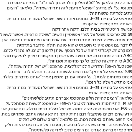
הודה לבין סלמאן על "600 מיליון דולר שנתן לארה"ב" והתייחס למכירת
מטוסי F35 לסעודיה: "ישראל מודעת לזה ותהיה שמחה". סלמאן: "רוצים
נתיב למדינה פלשתינית".
טראמפ על סוגיית F-35: בוחנים את הנושא, ישראל וסעודיה בנות ברית
באותה רמה,צילום: אי.אף.פי
פגישה היסטורית בבית הלבן, דקה אחר דקה
20:05: טראמפ נשאל על ג'פרי אפשטיין והשיב
: "שאלה נוראית. אפשר לשאול
את אותה שאלה בצורה יותר נחמדה. את אדם נורא ועיתונאית נוראית. אין
לי דבר עם אפשטיין כי חשבתי שהוא סוטה חולה. מדובר בתרמית
דמוקרטית. קיבלתי דיווח של כל הכסף שנתן לדמוקרטים. לא נתן לי כלום.
ABC חברה מחורבנת. אני חושב שהרישיון התקשורתי צריך להילקח מה-
ABC כי החדשות שלכם כל כך מזויפות ושגויות".
19:59:
על ה-F35 והדרישה לנורמליזציה, טראמפ: "ישראל תהיה שמחה".
19:55:
טראמפ על איראן:
"הם רוצים לעשות הסכם, התחלנו לדבר איתם,
אנחנו פתוחים לעניין". על יחסיו עם בן סלמאן אמר: "אנחנו מדברים בלילה,
אני מתקשר אליו כל הזמן".
טראמפ על סוגיית F-35: בוחנים את הנושא, ישראל וסעודיה בנות ברית
באותה רמה,צילום: אי.פי
סלמאן: "רוצים להיות חלק מהסכמי אברהם ונתיב לפלשתינים"
19:49: התייחסות ראשונה למטוסי ה-F35 -
טראמפ: "כשאתה מסתכל על
ה-F35, אני חושב שזה יהיה דומה. ישראל בעלת ברית גדולה, וגם אתם, אני
יודע שהם רוצים שתקבלו דגם נחות יותר, זה לא עושה אתכם שמחים בטח.
אני חושב שאתם באותה רמה. בן סלמאן: "רוצים שלום לישראלים
והפלשתינים, רוצים שיהיה שלום באזור, ונעבוד על זה. רוצים להיות חלק
מהסכמי אברהם, אנחנו גם רוצים נתיב למדינה פלשתינית".