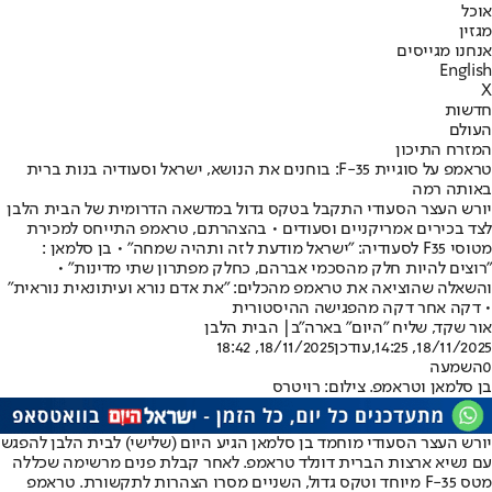
אוכל
מגזין
אנחנו מגייסים
English
X
חדשות
העולם
המזרח התיכון
טראמפ על סוגיית F-35: בוחנים את הנושא, ישראל וסעודיה בנות ברית
באותה רמה
יורש העצר הסעודי התקבל בטקס גדול במדשאה הדרומית של הבית הלבן
לצד בכירים אמריקניים וסעודים • בהצהרתם, טראמפ התייחס למכירת
מטוסי F35 לסעודיה: "ישראל מודעת לזה ותהיה שמחה" • בן סלמאן :
"רוצים להיות חלק מהסכמי אברהם, כחלק מפתרון שתי מדינות" •
והשאלה שהוציאה את טראמפ מהכלים: "את אדם נורא ועיתונאית נוראית"
• דקה אחר דקה מהפגישה ההיסטורית
אור שקד, שליח "היום" בארה"ב
| הבית הלבן
18/11/2025, 14:25
,עודכן
18/11/2025, 18:42
0
השמעה
בן סלמאן וטראמפ. צילום: רויטרס
יורש העצר הסעודי מוחמד בן סלמאן הגיע היום (שלישי) לבית הלבן להפגש
עם נשיא ארצות הברית דונלד טראמפ. לאחר קבלת פנים מרשימה שכללה
מטס F-35 מיוחד וטקס גדול, השניים מסרו הצהרות לתקשורת. טראמפ