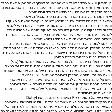
בן סלמאן ונשיא ארה"ב דונלד טראמפ צפויים לערוך לאחר מכן פגישה בחדר
הסגלגל וארוחת צהריים משותפת עם צוותי העבודה בחדר הקבינט. בערב
הבית הלבן יקיים ארוחת ערב רשמית לכבוד יורש העצר.
שחקן מפתח בעיצוב המזרח התיכון. בן סלמאן,צילום: אי.פי
ממשל ביידן ניסה לדחוק את בן סלמאן לפינה בעקבות פרשת חאשוקג'י
והפך אותו לדמות בלתי רצויה בוושינגטון, עד שביידן עצמו נאלץ להגיע
לריאד כדי לבקש מבן סלמאן להגביר את תפוקת הנפט של המדינה כדי
להתמודד עם מחירי האנרגיה המאמירים בביקור שבעיקר זכור במחוות
השלום המאוגרפת המאולצת של הנשיא ליורש העצר.
טראמפ לעומת זאת רואה ביורש העצר בן ה-40 שחקן מפתח בעיצוב
המזרח התיכון בעשורים הקרובים. הנשיא האמריקני מעוניין לחזור לעידן
הזהב של היחסים בין המדינות שאפיין את כהונתו הראשונה, כשהסעודים
היו בעלת ברית מרכזית במזרח התיכון.
״הם היו בעלי ברית נהדרים״, אמר טראמפ על הסעודים אתמול (שני)
בשיחה עם עיתונאים. ״הם בטח מאוד אוהבים אותנו. תסתכלו על המצב
באיראן, אנחנו השמדנו את היכולת הגרעינית שלהם. כן, אני אומר שאנחנו
נעשה את זה״, כשהוא מתכוון למכירת מטוסי ה-F-35 לריאד.
בישראל הדבר גם מתקבל לכל הפחות בחשש, ומעבר לסיכון האפשרי
במדינה נוספת שתחזיק את המטוס המתקדם ביותר שעומד למכירה,
מדובר בשחיקה של "היתרון הצבאי האיכותי" שלה, עיקרון יסוד ביחסים
בין וושינגטון לירושלים.
חשש בישראל. מטוסי F-35 בפעולה,צילום: GettyImages
גם בתוך ממשל טראמפ יש חששות מהעסקה - יש מי שחושש שהמכירה
תאפשר לסין גישה לטכנולוגיה האמריקנית המתקדמת, כך לפי דיווח של
ה"ניו יורק טיימס" השבוע. אבל הנשיא רואה בזה חלק מהמאמץ לקשור את