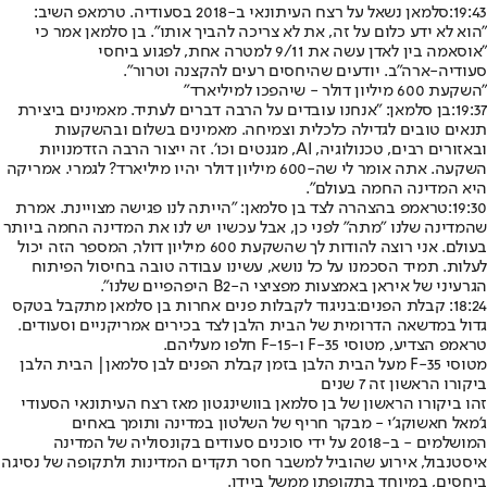
19:43:
סלמאן נשאל על רצח העיתונאי ב-2018 בסעודיה. טרמאפ השיב:
"הוא לא ידע כלום על זה, את לא צריכה להביך אותו". בן סלמאן אמר כי
"אוסאמה בין לאדן עשה את 9/11 למטרה אחת, לפגוע ביחסי
סעודיה-ארה"ב. יודעים שהיחסים רעים להקצנה וטרור".
"השקעת 600 מיליון דולר - שיהפכו למיליארד"
19:37:
בן סלמאן: "אנחנו עובדים על הרבה דברים לעתיד. מאמינים ביצירת
תנאים טובים לגדילה כלכלית וצמיחה. מאמינים בשלום ובהשקעות
ובאזורים רבים, טכנולוגיה, AI, מגנטים וכו'. זה ייצור הרבה הזדמנויות
השקעה. אתה אומר לי שה-600 מיליון דולר יהיו מיליארד? לגמרי. אמריקה
היא המדינה החמה בעולם".
19:30:
טראמפ בהצהרה לצד בן סלמאן: "הייתה לנו פגישה מצויינת. אמרת
שהמדינה שלנו "מתה" לפני כן, אבל עכשיו יש לנו את המדינה החמה ביותר
בעולם. אני רוצה להודות לך שהשקעת 600 מיליון דולר, המספר הזה יכול
לעלות. תמיד הסכמנו על כל נושא, עשינו עבודה טובה בחיסול הפיתוח
הגרעיני של איראן באמצעות מפציצי ה-B2 היפהפיים שלנו".
18:24: קבלת הפנים:
בניגוד לקבלות פנים אחרות בן סלמאן מתקבל בטקס
גדול במדשאה הדרומית של הבית הלבן לצד בכירים אמריקניים וסעודים.
טראמפ הצדיע, מטוסי F-35 ו-F-15 חלפו מעליהם.
מטוסי F-35 מעל הבית הלבן בזמן קבלת הפנים לבן סלמאן| הבית הלבן
ביקורו הראשון זה 7 שנים
זהו ביקורו הראשון של בן סלמאן בוושינגטון מאז רצח העיתונאי הסעודי
ג'מאל חאשוקג'י - מבקר חריף של השלטון במדינה ותומך באחים
המושלמים - ב-2018 על ידי סוכנים סעודים בקונסוליה של המדינה
איסטנבול, אירוע שהוביל למשבר חסר תקדים המדינות ולתקופה של נסיגה
ביחסים, במיוחד בתקופתו ממשל ביידן.