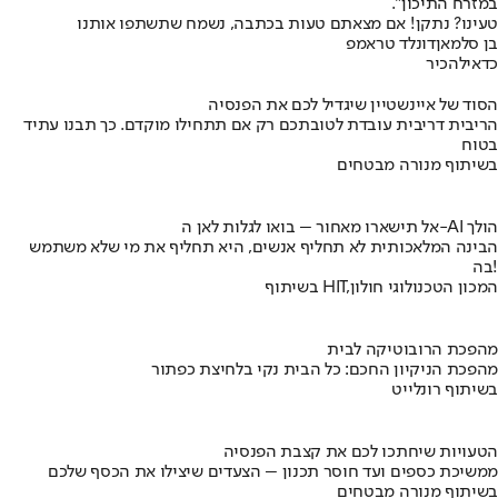
במזרח התיכון".
טעינו? נתקן! אם מצאתם טעות בכתבה, נשמח שתשתפו אותנו
בן סלמאן
דונלד טראמפ
כדאי
להכיר
הסוד של איינשטיין שיגדיל לכם את הפנסיה
הריבית דריבית עובדת לטובתכם רק אם תתחילו מוקדם. כך תבנו עתיד
בטוח
בשיתוף מנורה מבטחים
אל תישארו מאחור – בואו לגלות לאן ה-AI הולך
הבינה המלאכותית לא תחליף אנשים, היא תחליף את מי שלא משתמש
בה!
בשיתוף HIT,המכון הטכנולוגי חולון
מהפכת הרובוטיקה לבית
מהפכת הניקיון החכם: כל הבית נקי בלחיצת כפתור
בשיתוף רונלייט
הטעויות שיחתכו לכם את קצבת הפנסיה
ממשיכת כספים ועד חוסר תכנון – הצעדים שיצילו את הכסף שלכם
בשיתוף מנורה מבטחים