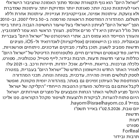
"ישראל היום" הוא גוף תקשורת שנוסד מתוך האמונה שהציבור הישראלי
ראוי לעיתונות טובה יותר, מאוזנת יותר ומדויקת יותר. עיתונות שמדברת
ולא צועקת. עיתונות אמינה, אובייקטיבית ועניינית. עיתונות אחרת וללא
תשלום. המהדורה המודפסת הראשונה פורסמה ב-30 ביולי 2007, וב-2010
הפך "ישראל היום" לעיתון הישראלי בעל שיעור החשיפה הגבוה ביותר בימי
חול. מו"ל העיתון היא ד"ר מרים אדלסון. העורך הראשי הוא עמר לחמנוביץ,
והעורך המייסד הוא עמוס רגב. אתרי האינטרנט של "ישראל היום" בעברית
ובאנגלית, כמו כן היישומונים (אפליקציות) לאנדרואיד ול-iOS, מציגים
חדשות מסביב לשעון, תוכן בלעדי, מבזקים ועדכונים, ניתוחים ופרשנויות,
וידיאו, פודקאסטים ושידורים חיים. פלטפורמות הדיגיטל של "ישראל היום"
כוללות ערוצי חדשות ודעות, תרבות ובידור, לייף סטייל, טכנולוגיה, ספורט,
כלכלה וצרכנות, בריאות, חיילים, אוכל, יהדות, תיירות ורכב. ב-2021 עלו
לאוויר האתר החדש והיישומון החדש של "ישראל היום" בעברית, במטרה
לספק לגולשים חוויה מהירה, עדכנית, בטוחה ונוחה. תכני המהדורה
המודפסת של העיתון זמינים גם באתר, במהדורה יומית מקוונת, ואפשר
לקבל אותם גם בניוזלטר. מועדון ההטבות הייחודי "הקליקה של ישראל
היום" מציע לגולשי האתר הנחות ומבצעים על מוצרים ושירותים. ישראל
היום פתוח להערות, לביקורת ולהצעות לשיפור מקהל הקוראים. פנו אלינו
במייל hayom@israelhayom.co.il.
יום שבת, 2.5.2026
ט"ו באייר תשפ"ו
חדשות
דעות
ספורט
ForReal
תרבות ובידור