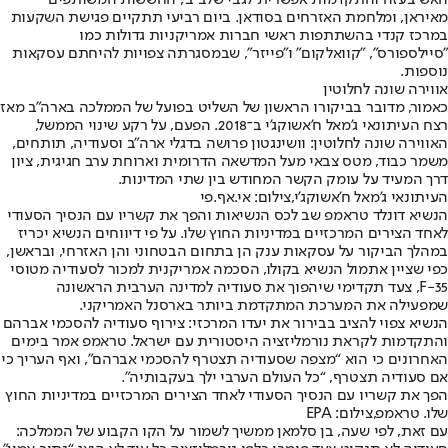
מאיראן, ומלחמת האזרחים בסודאן. ביום רביעי תתקיים פגישת השקעות
במרכז קנדי בהשתתפות ראשי חברות אמריקניות גדולות כמו
״סיילספורס״, ״קוואלקום״ ו״פייזר״, שבמסגרתה צפויות להיחתם עסקאות
נוספות.
אווירה שונה לחלוטין
כאמור, מדובר בביקורו הראשון של השליט בפועל של הממלכה בארה”ב מאז
רצח העיתונאי ג'מאל ח'אשוקג'י ב־2018. הפעם, על רקע שינוי הממשל,
האווירה שונה לחלוטין: וושינגטון פרושה בדגלי ארה”ב וסעודיה, תותחים,
משמר כבוד, מטס צבאי מעל המדשאה הדרומית וארוחת ערב חגיגית, ציון
דרך המעיד על עומק הקשר המחודש בין שתי המדינות.
העיתונאי ג'מאל ח'אשוקג'י,צילום: אי.אף.פי
הנשיא דונלד טראמפ שב לכס הנשיאות והפך את קשריו עם הנסיך הסעודי
לאחד הצירים המרכזיים במדיניות החוץ שלו. על פי דיווחים הנשיא יכריז
במהלך הביקור על עסקאות ענק הן בתחום הבטחוני והן האזרחי, ובראשן,
כפי שציין אתמול הנשיא בקולו, הסכמה אמריקנית למכור לסעודיה מטוסי
F-35, צעד תקדימי שיהפוך את סעודיה למדינה הערבית הראשונה
שמפעילה את המערכת המתקדמת ביותר בארסנל האמריקני.
הנשיא צפוי להציב בבירור את יעדו המרכזי: צירוף סעודיה להסכמי אברהם
והתקדמות לקראת נורמליזציה היסטורית עם ישראל. טראמפ אמר בימים
האחרונים כי הוא “מצפה שסעודיה תצטרף להסכמי אברהם”, ואף העריך כי
אם סעודיה תצטרף, “כל העולם הערבי ילך בעקבותיה".
הפך את קשריו עם הנסיך הסעודי לאחד הצירים המרכזיים במדיניות החוץ
שלו. טראמפ,צילום: EPA
עם זאת, לפי שעה, בן סלמאן ממשיך לשמור על הקו הקבוע של הממלכה: