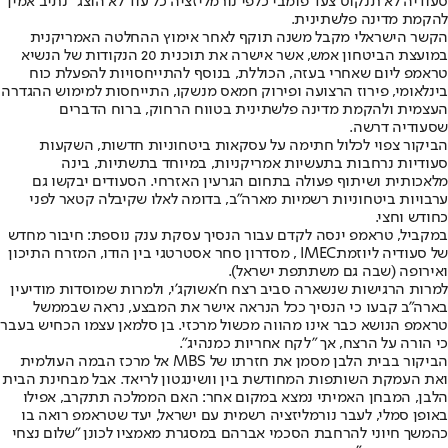
סעודיה לא תנקוט צעד פומבי כלפי נורמליזציה כל עוד לא הוצג “נתיב אמין”
להקמת מדינה פלשתינית.
הקשר הישראלי מקבל משנה תוקף לאחר אימוץ ההחלטה האמריקנית
במועצת הביטחון אמש, אשר אישרה את תוכנית 20 הנקודות של הנשיא
טראמפ ליום שאחרי בעזה, הכוללת, בנוסף להתייחסויות להפעלת כוח
בינלאומי, פירוז הרצועה ופירוק חמאס מנשקו, התייחסות למימוש ההגדרה
העצמית ולהקמת מדינה פלשתינית בטווח הרחוק, ברוח הדברים
שסעודיה דרשה.
הביקור צפוי לכלול חתימה על עסקאות ביטחוניות חדשות, השקעות
סעודיות נרחבות בתעשיות אמריקניות, במיוחד בתשתיות, בינה
מלאכותית ושיתוף פעולה בתחום הגרעין האזרחי. הסעודים יבקשו גם
ערבויות ביטחוניות רשמיות מארה”ב, בדומה לאלו שקיבלה קטאר לפני
כחודש וחצי.
במקביל, טראמפ ינסה לקדם עבור הנסיך עסקת ענק נוספת: חיבור מחדש
של סעודיה ליוזמתIMEC , מסדרון סחר אסטרטגי בין הודו, המזרח התיכון
ואירופה (שבה גם משתתפת ישראל).
למרות הרגישות שנשארה סביב רצח ח'אשוקג'י, ולמרות שמוסדות מודיעין
בארה”ב קבעו כי הנסיך ככל הנראה אישר את המבצע, נראה שבממשל
טראמפ הנושא כבר אינו מהווה מכשול מרכזי. בן סלמאן עצמו הכחיש בעבר
כי הורה על הרצח, אך "לקח אחריות כמנהיג".
הביקור בבית הלבן מסמן את חזרתו של MBS אל מרכז הבמה העולמית
ואת העמקת השותפות המחודשת בין וושינגטון לריאד. אבל מבחינת הבית
הלבן, המבחן האמיתי נמצא במקום אחר: האם הממלכה תתקרב, אפילו
באופן סמלי, לעבר נורמליזציה רשמית עם ישראל, יעד שטראמפ רואה בו
כהמשך חיוני להרחבת הסכמי אברהם במסגרת מאמציו לכונן "שלום נצחי