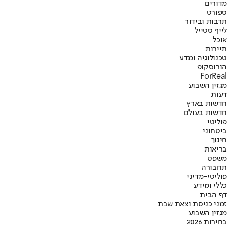
מדורים
ספורט
תרבות ובידור
לייף סטייל
אוכל
תיירות
טכנולוגיה ומדע
הורוסקופ
ForReal
מגזין השבוע
דעות
חדשות בארץ
חדשות בעולם
פוליטי
ביטחוני
חינוך
בריאות
משפט
תחבורה
פוליטי-מדיני
כללי ומידע
דף הבית
זמני כניסת וצאת שבת
מגזין השבוע
בחירות 2026