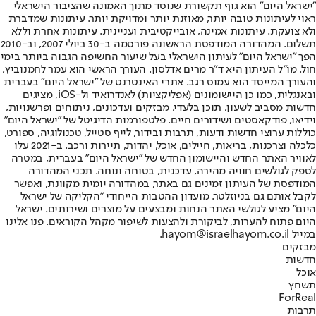
"ישראל היום" הוא גוף תקשורת שנוסד מתוך האמונה שהציבור הישראלי
ראוי לעיתונות טובה יותר, מאוזנת יותר ומדויקת יותר. עיתונות שמדברת
ולא צועקת. עיתונות אמינה, אובייקטיבית ועניינית. עיתונות אחרת וללא
תשלום. המהדורה המודפסת הראשונה פורסמה ב-30 ביולי 2007, וב-2010
הפך "ישראל היום" לעיתון הישראלי בעל שיעור החשיפה הגבוה ביותר בימי
חול. מו"ל העיתון היא ד"ר מרים אדלסון. העורך הראשי הוא עמר לחמנוביץ,
והעורך המייסד הוא עמוס רגב. אתרי האינטרנט של "ישראל היום" בעברית
ובאנגלית, כמו כן היישומונים (אפליקציות) לאנדרואיד ול-iOS, מציגים
חדשות מסביב לשעון, תוכן בלעדי, מבזקים ועדכונים, ניתוחים ופרשנויות,
וידיאו, פודקאסטים ושידורים חיים. פלטפורמות הדיגיטל של "ישראל היום"
כוללות ערוצי חדשות ודעות, תרבות ובידור, לייף סטייל, טכנולוגיה, ספורט,
כלכלה וצרכנות, בריאות, חיילים, אוכל, יהדות, תיירות ורכב. ב-2021 עלו
לאוויר האתר החדש והיישומון החדש של "ישראל היום" בעברית, במטרה
לספק לגולשים חוויה מהירה, עדכנית, בטוחה ונוחה. תכני המהדורה
המודפסת של העיתון זמינים גם באתר, במהדורה יומית מקוונת, ואפשר
לקבל אותם גם בניוזלטר. מועדון ההטבות הייחודי "הקליקה של ישראל
היום" מציע לגולשי האתר הנחות ומבצעים על מוצרים ושירותים. ישראל
היום פתוח להערות, לביקורת ולהצעות לשיפור מקהל הקוראים. פנו אלינו
במייל hayom@israelhayom.co.il.
מבזקים
חדשות
אוכל
תשחץ
ForReal
תרבות