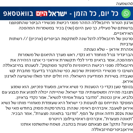
0
השמעה
ארגון הטרור חיזבאללה הוזהר מפני רכישת מכשירי הביפר שהתפוצצו
ברשותם של פעיליו, כך טען היום (שני) בכיר במשמרות המהפכה
האיראניים.
סרטון של חיזבאללה לרגל שנה למתקפת הביפרים (ארכיון) // רשתות
ערביות
אזהרת איראן - שלא נענתה
הבריגדיר גנרל מוחמד רזא נקדי, ראש מערך התיאום של משמרות
המהפכה, אמר בראיון נדיר לכלי תקשורת איראני כי ארצו הזהירה את
חיזבאללה מפני רכישת הזימוניות מ"מקור מפוקפק". לטענתו בחיזבאללה
השיבו כי מכשירי הזימונית שרכשו, כפי שהתברר בדיעבד מחברת קש
שעבדה בשירות המודיעין הישראלי, היו זולים יותר מאלו שהציעה לארגון
איראן.
בנוסף טען נקדי כי הטענות כי נשיא איראן, מסעוד פזכיאן, הוא שמנע
תגובה מהירה ומשמעותיה נגד ישראל. שהייתה יכולה למנוע את מבצע עם
כלביא, אינן נכונות. "מדובר בעוול אמיתי לנשיא", אמר נקדי בראיון.
המפקד התייחס גם לטענות כי ישראל היא שעומדת מאחורי מותו של נשיא
איראן לשעבר, איברהים ראיסי, שנהרג בהתרסקות מסוק בחודש מאי של
שנת 2024 ודחה אותן על הסף. "מדובר בתאונה מצערת", אמר הבכיר.
"תאונה מצערת", איברהים ראיסי,צילום: רויטרס
טעינו? נתקן! אם מצאתם טעות בכתבה, נשמח שתשתפו אותנו
איראן
ביפרים
חיזבאללה