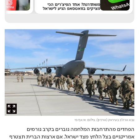
משתדרגת? אחד הפיצ'רים הכי
מציקים בוואטסאפ הגיע לישראל
א
צבא ארה"ב בעיראק (ארכיון),
צילום: אי.אף.פי
הפחדים מהתרחבות המלחמה גוברים בקרב גורמים 
אמריקניים בצל הלחץ מצד ישראל. אם ארצות הברית תצטרף 