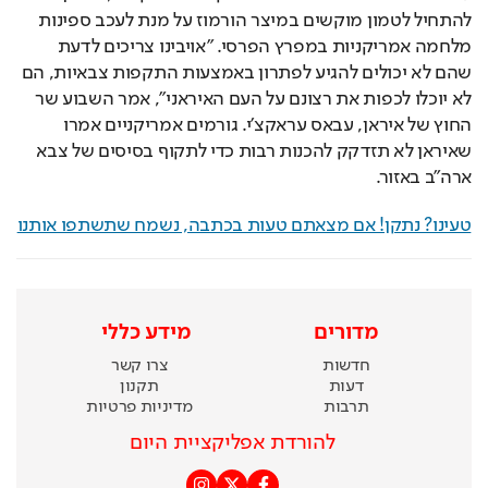
להתחיל לטמון מוקשים במיצר הורמוז על מנת לעכב ספינות 
מלחמה אמריקניות במפרץ הפרסי. "אויבינו צריכים לדעת 
שהם לא יכולים להגיע לפתרון באמצעות התקפות צבאיות, הם 
לא יוכלו לכפות את רצונם על העם האיראני", אמר השבוע שר 
החוץ של איראן, עבאס עראקצ'י. גורמים אמריקניים אמרו 
שאיראן לא תזדקק להכנות רבות כדי לתקוף בסיסים של צבא 
ארה"ב באזור.
טעינו? נתקן! אם מצאתם טעות בכתבה, נשמח שתשתפו אותנו
מדורים
מידע כללי
חדשות
צרו קשר
דעות
תקנון
תרבות
מדיניות פרטיות
להורדת אפליקציית היום