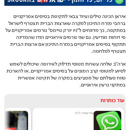
איראן הכינה טילים וציוד צבאי לתקיפת בסיסים אמריקניים 
ברחבי מזרח התיכון למקרה שארצות הברית תצטרף לישראל 
במתקפה, כך מדווחים ל"ניו יורק טיימס" גורמים אמריקניים על 
פי דוחות מודיעין. גם שני גורמים איראניים הודו שהמדינה 
תתקוף בסיסים אמריקניים במזרח התיכון אם ארצות הברית 
תצטרף למלחמה.
ארה"ב שלחה עשרות מטוסי תדלוק לאירופה שיכולים לשמש 
לסיוע למטוסי קרב המגנים על בסיסים אמריקניים, או להארכת 
טווח פעולתם של מפציצים במקרה של תקיפה אפשרית 
במתקני גרעין איראניים.
עוד כותרות
שחר שפירו
|
9:17
מ