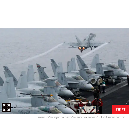
דיווח
מטוסים מדגם F-18 על נושאת מטוסים של הצי האמריקני
. צילום: איי.פי