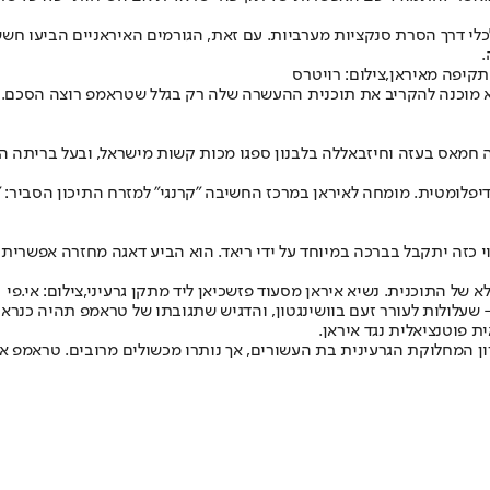
כלי דרך הסרת סנקציות מערביות. עם זאת, הגורמים האיראניים הביעו ח
.
קיפה מאיראן,צילום: רויטרס
א מוכנה להקריב את תוכנית ההעשרה שלה רק בגלל שטראמפ רוצה הסכם. 
חמאס בעזה וחיזבאללה בלבנון ספגו מכות קשות מישראל, ובעל בריתה הקר
ומטית. מומחה לאיראן במרכז החשיבה "קרנגי" למזרח התיכון הסביר: "ה
 התוכנית. נשיא איראן מסעוד פזשכיאן ליד מתקן גרעיני,צילום: אי.פי
 שעלולות לעורר זעם בוושינגטון, והדגיש שתגובתו של טראמפ תהיה כנר
 פוטנציאלית נגד איראן.
ן המחלוקת הגרעינית בת העשורים, אך נותרו מכשולים מרובים. טראמפ אמ