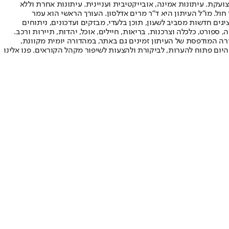
ועקת. עיתונות אמינה, אובייקטיבית ועניינית. עיתונות אחרת וללא
עור החשיפה הגבוה ביותר בימי חול. מו"ל העיתון היא ד"ר מרים אדלסון. העורך הראשי הוא עמר
 והעורך המייסד הוא עמוס רגב. אתרי האינטרנט של "ישראל היום" בעברית ובאנגלית, כמו כן היישומונים (אפליקציות) לאנדרואיד ול-iOS, מציגים חדשות מסביב לשעון, תוכן בלעדי, מבזקים ועדכונים, ניתוחים
, ספורט, כלכלה וצרכנות, בריאות, חיילים, אוכל, יהדות, תיירות ורכב.
דורה המודפסת של העיתון זמינים גם באתר, במהדורה יומית מקוונת,
היום פתוח להערות, לביקורת ולהצעות לשיפור מקהל הקוראים. פנו אלינו