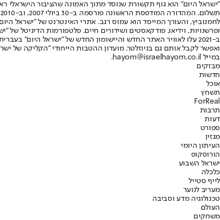
"ישראל היום" הוא גוף תקשורת שנוסד מתוך האמונה שהציבור הישראלי ראוי 
ת
ופרשנויות, וידיאו, פודקאסטים ושידורים חיים. פלטפורמות הדיגיטל של "ישרא
ב-2021 עלו לאוויר האתר החדש והיישומון החדש של "ישראל היום" בע
ואפשר לקבל אותם גם בניוזלטר. מועדון ההטבות הייחודי "הקליקה של ישרא
במייל hayom@israelhayom.co.il.
מבזקים
חדשות
אוכל
תשחץ
ForReal
תרבות
דעות
ספורט
מגזין
העיתון היומי
הורוסקופ
ישראל השבוע
כלכלה
לייף סטייל
מעריב לנוער
טכנולוגיה מדע וסביבה
העולם
משחקים