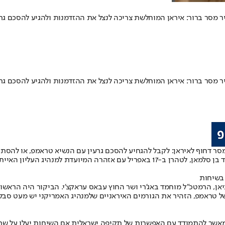
 מסר ברור: איראן המוחלשת צריכה לנצל את ההזדמנות ולהגיע להסכם גרע
 מסר ברור: איראן המוחלשת צריכה לנצל את ההזדמנות ולהגיע להסכם גרע
מסר דחוף לאיראן: לקבל להגחיע להסכם גרעין עם הנשיא טראמפ, או להסת
המלך סלמאן בן עבד אל עזיז בן ה-89 שלח את בנו, שר הביטחון הנסיך חאלד בן סלמאן, לט
 בשיחות
 הרמטכ"ל מוחמד באג'רי ושר החוץ עבאס עראקצ'י. הביקור היה הראשון ש
 של טראמפ, הזהיר את הגורמים האיראניים שלמנהיג האמריקני יש מעט סבל
אשר להתמודד עם האפשרות של תקיפה ישראלית אם השיחות יעלו על שרטון. 