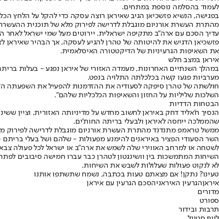
לעמוד בהסלמה נוספת במתחים.
בפגישה, הנשיא פזשכיאן הגיב שאיראן רוצה עסקה כדי להקל על הלחץ הכל
מהתרת העשרת אורניום מוגבלת לדרישה לפירוק מלא של תוכנית ההעשרה
עדיך הסכם עם ארה"ב מתקיפה ישראלית. יירוטים מעל שמי ישראל לאחר הת
פזשכיאן הדגיש את להיטותה של טהרן להגיע לעסקה, אך הבהיר שאיראן ל
את השאיפות הגרעיניות של הדיקטטורה האיסלאמית.
איראן במצב חלש
במהלך השנתיים האחרונות, מעמדה האזורי של איראן נפגע - בעלות בריתה 
מערביות פגעו קשה בכלכלתה התלויה בנפט.
חולשתה של טהרן סיפקה לסעודיה את ההזדמנות להפעיל את השפעתה הדיפל
השלכות שליליות על החזון והשאיפות הכלכליות שלהם".
הבטחות הדדיות
שהממלכה ייחסה לאיראן ולבעלי בריתה החות'ים.
ממשל טראמפ מתנדנד מהתרת העשרת אורניום מוגבלת לדרישה לפירוק מלא של
השר הסעודי הפציר באיראנים להימנע מפעולות - שלהם ושל בעלי בריתם -
לשטחה או למרחב האווירי שלה לשמש את ארה"ב או ישראל לכל פעולה צבאית
השיחות המתמשכות בין וושינגטון לטהרן כבר עברו חמישה סיבובים לפתרו
לא לנקוט פעולות שעלולות לשבש את השיחות.
טעינו? נתקן! אם מצאתם טעות בכתבה, נשמח שתשתפו אותנו
איראן
הגרעין האיראני
הסכם הגרעין עם איראן
מדורים
ספורט
תרבות ובידור
לייף סטייל