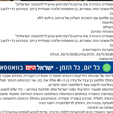
סעודיה הזהירה את איראן מ"התרחיש שיוביל לתקיפה ישראלית"
לראשונה מזה עשורים, בן משפחת מלוכה סעודית ביקר בטהראן כדי להעביר
בו
בן סלמאן עם המנהיג העליון של איראן. צילום: ללא
חדשות
העולם
המזרח התיכון
סעודיה הזהירה את איראן מ"התרחיש שיוביל לתקיפה ישראלית"
לראשונה מזה עשורים, בן משפחת מלוכה סעודית ביקר בטהראן כדי להעביר
בו
מערכת היום
רויטרס
30/5/2025, 07:31
,עודכן
30/5/2025, 07:40
0
השמעה
דיווח של סוכנות הידיעות רויטרס חושף כי סעודיה העבירה בחודש שעבר 
החליטה לנקוט צעד דיפלומטי חסר תקדים.
טראמפ מאשר: התרעתי מפני ישראל שלא תתקוף באיראן - כדי שלא לפגוע
בפגישה הסגורה במתחם הנשיאותי השתתפו הנשיא האיראני מסעוד פזשכיאן,
הנסיך ח'אליד, שכיהן כשגריר סעודיה בוושינגטון במהלך כהונתו הראשונה
לעסקה במהירות, והחלון לדיפלומטיה ייסגר מהר.
עסקה או תקיפה
השר הסעודי הציג לאיראנים דילמה ברורה: עדיף להגיע לעסקה עם ארה"ב מ