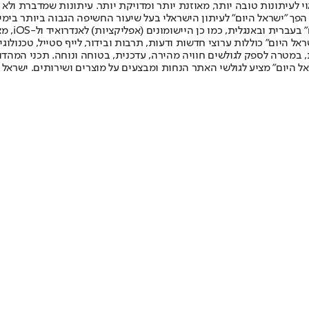
לעיתונות טובה יותר, מאוזנת יותר ומדויקת יותר. עיתונות שמדברת ולא צ
שלום. המהדורה המודפסת הראשונה פורסמה ב-30 ביולי 2007, וב-2010 הפך "ישראל היום" לעיתון הישראלי בעל שי
לחמנוביץ,
ל היום" כוללות ערוצי חדשות ודעות, תרבות ובידור, לייף סטייל, טכנולוגיה
ברית, במטרה לספק לגולשים חוויה מהירה, עדכנית, בטוחה ונוחה. תכני המה
ל היום" מציע לגולשי האתר הנחות ומבצעים על מוצרים ושירותים. ישראל 