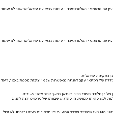
ין עם טראמפ • האלטרנטיבה - עימות צבאי עם ישראל שהאזור לא יעמוד
ין עם טראמפ • האלטרנטיבה - עימות צבאי עם ישראל שהאזור לא יעמוד
כן בתקיפה ישראלית.
הרן ב-17 באפריל עם אזהרה המיועדת למנהיג העליון האייתוללה עלי חמינאי. עקב דאגתה מאפשרות של אי יציבות נוספת באזור, ריאד
ל בן מלוכה סעודי בכיר באיראן במשך יותר משני עשורים.
נות למשא ומתן ממושך. הוא הדגיש שצוותו של טראמפ ירצה להגיע
הוא טען שהאזור, שכבר קרוע על ידי סכסוכים בעזה ובלבנון, לא יכול