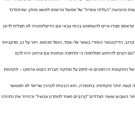
ששות מהגישה "הבלתי צפויה" של ממשל טראמפ למשא ומתן, שהתנדנד
טראמפ מצדו איים להשתמש בכוח צבאי אם הדיפלומטיה לא תצליח לרסן
וב, הדיקטטור הסורי בשאר אל-אסד, הופל מכסאו. יתר על כן, סנקציות
ם רוצים להימנע ממלחמה כי מלחמה ועימות עם איראן יהיו להם
הנסיך ח'אליד דחק באיראן לחשוב מחדש על מדיניותה האזורית, וציין ששינוי כזה יתקבל בברכה במיוחד על ידי ריאד. הוא הביע דאגה מחזרה אפשרית של התקפות הרחפנים מ-2019 על מתקני חברת הנפט ארמקו - תקיפות
אה קשה יותר מקודמיו. בתמורה, הוא הבטיח לטהרן שריאד לא תאפשר
ר השבוע ששני הצדדים "קרובים מאוד לפתרון עכשיו" והזהיר את נתניהו