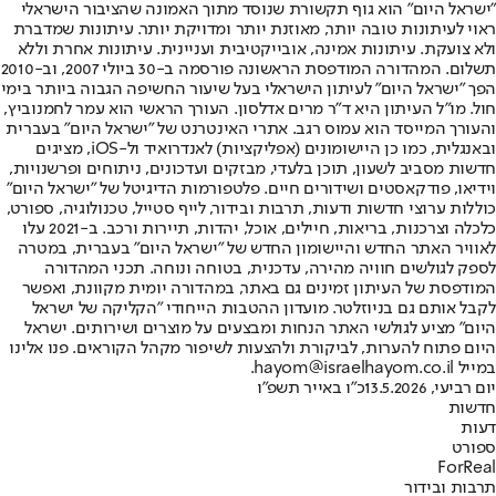
"ישראל היום" הוא גוף תקשורת שנוסד מתוך האמונה שהציבור הישראלי
ראוי לעיתונות טובה יותר, מאוזנת יותר ומדויקת יותר. עיתונות שמדברת
ולא צועקת. עיתונות אמינה, אובייקטיבית ועניינית. עיתונות אחרת וללא
תשלום. המהדורה המודפסת הראשונה פורסמה ב-30 ביולי 2007, וב-2010
הפך "ישראל היום" לעיתון הישראלי בעל שיעור החשיפה הגבוה ביותר בימי
חול. מו"ל העיתון היא ד"ר מרים אדלסון. העורך הראשי הוא עמר לחמנוביץ,
והעורך המייסד הוא עמוס רגב. אתרי האינטרנט של "ישראל היום" בעברית
ובאנגלית, כמו כן היישומונים (אפליקציות) לאנדרואיד ול-iOS, מציגים
חדשות מסביב לשעון, תוכן בלעדי, מבזקים ועדכונים, ניתוחים ופרשנויות,
וידיאו, פודקאסטים ושידורים חיים. פלטפורמות הדיגיטל של "ישראל היום"
כוללות ערוצי חדשות ודעות, תרבות ובידור, לייף סטייל, טכנולוגיה, ספורט,
כלכלה וצרכנות, בריאות, חיילים, אוכל, יהדות, תיירות ורכב. ב-2021 עלו
לאוויר האתר החדש והיישומון החדש של "ישראל היום" בעברית, במטרה
לספק לגולשים חוויה מהירה, עדכנית, בטוחה ונוחה. תכני המהדורה
המודפסת של העיתון זמינים גם באתר, במהדורה יומית מקוונת, ואפשר
לקבל אותם גם בניוזלטר. מועדון ההטבות הייחודי "הקליקה של ישראל
היום" מציע לגולשי האתר הנחות ומבצעים על מוצרים ושירותים. ישראל
היום פתוח להערות, לביקורת ולהצעות לשיפור מקהל הקוראים. פנו אלינו
במייל hayom@israelhayom.co.il.
יום רביעי, 13.5.2026
כ"ו באייר תשפ"ו
חדשות
דעות
ספורט
ForReal
תרבות ובידור