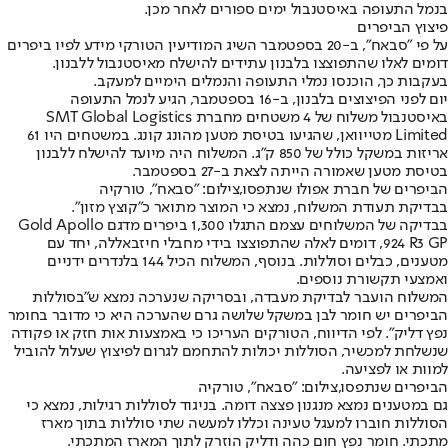
בנמל התעופה באיסטנבול ימים ספורים לאחר מכן.
פיצוץ הביפרים
על פי ״סבאח״, ב-20 בספטמבר השיג המודיעין הטורקי מידע לפיו ביפרים
דומים לאלו שהתפוצצו בלבנון עתידים להישלח מאיסטנבול ללבנון.
בעקבות כך, הוכנסו נמלי התעופה והנמלים הימיים למעקב.
יום לפני הפיצוצים בלבנון, ב-16 בספטמבר, הגיע לנמל התעופה
באיסטנבול משלוח של 4 משטחים מחברת SMT Global Logistics
Limited מטייוואן, שהגיעו בטיסת מטען מהונג קונג. במשטחים היו 61
אריזות במשקל כולל של 850 ק״ג. המשלוח היה מיועד להישלח ללבנון
בטיסת מטען שאמורה הייתה לצאת ב-27 בספטמבר.
הביפרים של חברת אפולו שנתפסו,צילום: "סבאח", טורקיה
בבדיקת תעודת המשלוח, נמצא כי המוצר מתואר כ״קוצץ מזון״.
בבדיקה של המשלוחים עצמם התגלו 1,300 ביפרים מדגם Gold Apollo
924 R3 GP, דומים לאלה שהתפוצצו בידי מחבלי חיזבאללה, יחד עם
מטענים, כבלים וסוללות. בנוסף, המשלוח הכיל 144 בלנדרים ידניים
ואמצעי תקשורת נוספים.
המשלוח הועבר לבדיקת מעבדה, ובסריקה שנערכה נמצא ש"בסוללות
הביפרים יש חומר לבן במשקל שלושה גרם שהערכה היא כי מדובר בחומר
נפץ דליק". לפי הדיווח, הטורקים העריכו כי באמצעות אות חזק או פקודה
שנשלחת למכשיר, הסוללות יכולות להתחמם לגרום לפיצוץ שעלול להוביל
למוות או לפציעה.
הביפרים שנתפסו,צילום: "סבאח", טורקיה
גם במטענים נמצא מנגנון פצצה דומה. בניגוד לסוללות רגילות, נמצא כי
הסוללות חוברו למעגל טעינה וכללו למעשה שתי סוללות בתוך מארז
מתכתי. חומר נפץ חום כהה ודליק הוזרק לתוך המארז המתכתי.