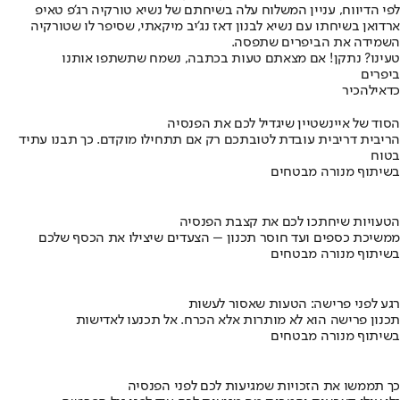
לפי הדיווח, עניין המשלוח עלה בשיחתם של נשיא טורקיה רג'פ טאיפ
ארדואן בשיחתו עם נשיא לבנון דאז נג'יב מיקאתי, שסיפר לו שטורקיה
השמידה את הביפרים שתפסה.
טעינו? נתקן! אם מצאתם טעות בכתבה, נשמח שתשתפו אותנו
ביפרים
כדאי
להכיר
הסוד של איינשטיין שיגדיל לכם את הפנסיה
הריבית דריבית עובדת לטובתכם רק אם תתחילו מוקדם. כך תבנו עתיד
בטוח
בשיתוף מנורה מבטחים
הטעויות שיחתכו לכם את קצבת הפנסיה
ממשיכת כספים ועד חוסר תכנון – הצעדים שיצילו את הכסף שלכם
בשיתוף מנורה מבטחים
רגע לפני פרישה: הטעות שאסור לעשות
תכנון פרישה הוא לא מותרות אלא הכרח. אל תכנעו לאדישות
בשיתוף מנורה מבטחים
כך תממשו את הזכויות שמגיעות לכם לפני הפנסיה