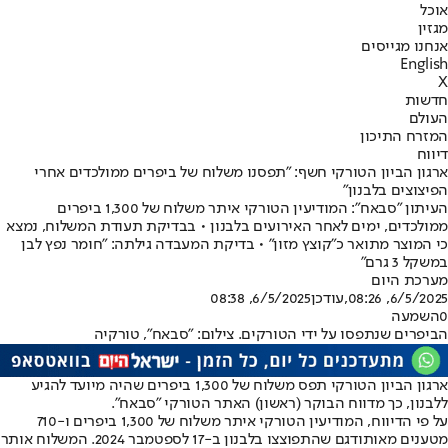
אוכל
מגזין
אנחנו מגייסים
English
X
חדשות
העולם
המזרח התיכון
דיווח
ארגון הביון הטורקי חשף: "תפסנו משלוח של ביפרים ממולכדים אחרי
הפיצוצים בלבנון"
העיתון "סבאח": המודיעין הטורקי איתר משלוח של 1,300 ביפרים
ממולכדים, ימים לאחר האירועים בלבנון • בבדיקת תעודת המשלוח, נמצא
כי המוצר מתואר כ״קוצץ מזון״ • בדיקת המעבדה גילתה: "חומר נפץ לבן
במשקל 3 גרם"
מערכת היום
6/5/2025, 08:26
,עודכן
6/5/2025, 08:38
0
השמעה
הביפרים שנתפסו על ידי הטורקים. צילום: "סבאח", טורקיה
ארגון הביון הטורקי תפס משלוח של 1,300 ביפרים שהיה מיועד להגיע
ללבנון, כך מדווח הבוקר (ראשון) האתר הטורקי ״סבאח״.
על פי הדיווח, המודיעין הטורקי איתר משלוח של 1,300 ביפרים ו-710
מטענים מאותו
דגם שהתפוצצו בלבנון ב-17 לספטמבר 2024
. המשלוח אותר