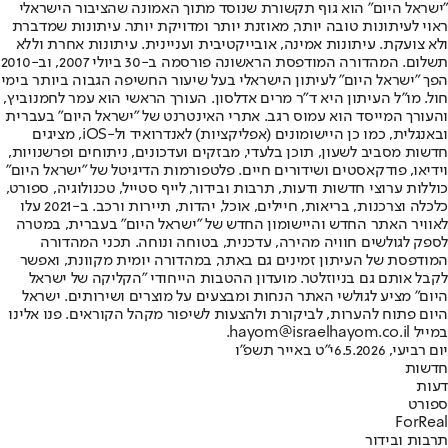
"ישראל היום" הוא גוף תקשורת שנוסד מתוך האמונה שהציבור הישראלי
ראוי לעיתונות טובה יותר, מאוזנת יותר ומדויקת יותר. עיתונות שמדברת
ולא צועקת. עיתונות אמינה, אובייקטיבית ועניינית. עיתונות אחרת וללא
תשלום. המהדורה המודפסת הראשונה פורסמה ב-30 ביולי 2007, וב-2010
הפך "ישראל היום" לעיתון הישראלי בעל שיעור החשיפה הגבוה ביותר בימי
חול. מו"ל העיתון היא ד"ר מרים אדלסון. העורך הראשי הוא עמר לחמנוביץ,
והעורך המייסד הוא עמוס רגב. אתרי האינטרנט של "ישראל היום" בעברית
ובאנגלית, כמו כן היישומונים (אפליקציות) לאנדרואיד ול-iOS, מציגים
חדשות מסביב לשעון, תוכן בלעדי, מבזקים ועדכונים, ניתוחים ופרשנויות,
וידיאו, פודקאסטים ושידורים חיים. פלטפורמות הדיגיטל של "ישראל היום"
כוללות ערוצי חדשות ודעות, תרבות ובידור, לייף סטייל, טכנולוגיה, ספורט,
כלכלה וצרכנות, בריאות, חיילים, אוכל, יהדות, תיירות ורכב. ב-2021 עלו
לאוויר האתר החדש והיישומון החדש של "ישראל היום" בעברית, במטרה
לספק לגולשים חוויה מהירה, עדכנית, בטוחה ונוחה. תכני המהדורה
המודפסת של העיתון זמינים גם באתר, במהדורה יומית מקוונת, ואפשר
לקבל אותם גם בניוזלטר. מועדון ההטבות הייחודי "הקליקה של ישראל
היום" מציע לגולשי האתר הנחות ומבצעים על מוצרים ושירותים. ישראל
היום פתוח להערות, לביקורת ולהצעות לשיפור מקהל הקוראים. פנו אלינו
במייל hayom@israelhayom.co.il.
יום רביעי, 6.5.2026
י"ט באייר תשפ"ו
חדשות
דעות
ספורט
ForReal
תרבות ובידור