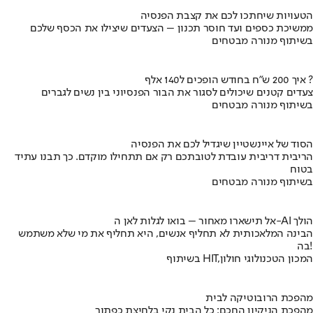
הטעויות שיחתכו לכם את קצבת הפנסיה
ממשיכת כספים ועד חוסר תכנון – הצעדים שיצילו את הכסף שלכם
בשיתוף מנורה מבטחים
איך 200 ש"ח בחודש הופכים ל140 אלף ?
צעדים קטנים שיכולים לסגור את הבור הפנסיוני בין נשים לגברים
בשיתוף מנורה מבטחים
הסוד של איינשטיין שיגדיל לכם את הפנסיה
הריבית דריבית עובדת לטובתכם רק אם תתחילו מוקדם. כך תבנו עתיד
בטוח
בשיתוף מנורה מבטחים
אל תישארו מאחור – בואו לגלות לאן ה-AI הולך
הבינה המלאכותית לא תחליף אנשים, היא תחליף את מי שלא משתמש
בה!
בשיתוף HIT,המכון הטכנולוגי חולון
מהפכת הרובוטיקה לבית
מהפכת הניקיון החכם: כל הבית נקי בלחיצת כפתור