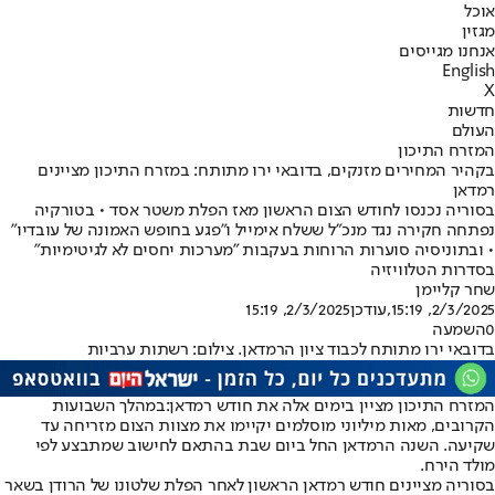
אוכל
מגזין
אנחנו מגייסים
English
X
חדשות
העולם
המזרח התיכון
בקהיר המחירים מזנקים, בדובאי ירו מתותח: במזרח התיכון מציינים
רמדאן
בסוריה נכנסו לחודש הצום הראשון מאז הפלת משטר אסד • בטורקיה
נפתחה חקירה נגד מנכ"ל ששלח אימייל ו"פגע בחופש האמונה של עובדיו"
• ובתוניסיה סוערות הרוחות בעקבות "מערכות יחסים לא לגיטימיות"
בסדרות הטלוויזיה
שחר קליימן
2/3/2025, 15:19
,עודכן
2/3/2025, 15:19
0
השמעה
בדובאי ירו מתותח לכבוד ציון הרמדאן. צילום: רשתות ערביות
המזרח התיכון מציין בימים אלה את חודש רמדאן:
במהלך השבועות
הקרובים, מאות מיליוני מוסלמים יקיימו את מצוות הצום מזריחה עד
שקיעה. השנה הרמדאן החל ביום שבת בהתאם לחישוב שמתבצע לפי
מולד הירח.
בסוריה מציינים חודש רמדאן הראשון לאחר הפלת שלטונו של הרודן בשאר