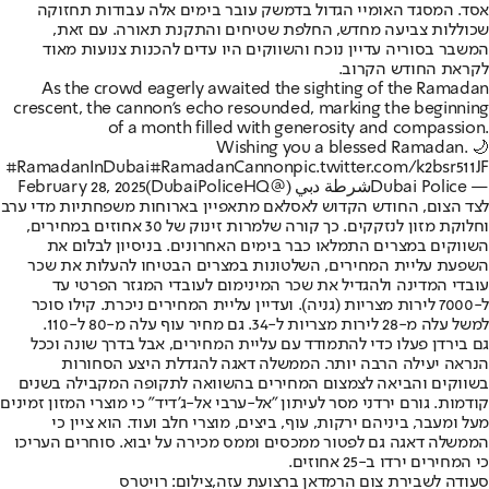
אסד. המסגד האומיי הגדול בדמשק עובר בימים אלה עבודות תחזוקה
שכוללות צביעה מחדש, החלפת שטיחים והתקנת תאורה. עם זאת,
המשבר בסוריה עדיין נוכח והשווקים היו עדים להכנות צנועות מאוד
לקראת החודש הקרוב.
As the crowd eagerly awaited the sighting of the Ramadan
crescent, the cannon’s echo resounded, marking the beginning
of a month filled with generosity and compassion.
Wishing you a blessed Ramadan. 🌙
#RamadanInDubai
#RamadanCannon
pic.twitter.com/k2bsr511JF
— Dubai Policeشرطة دبي (@DubaiPoliceHQ)
February 28, 2025
לצד הצום, החודש הקדוש לאסלאם מתאפיין בארוחות משפחתיות מדי ערב
וחלוקת מזון לנזקקים. כך קורה שלמרות זינוק של 30 אחוזים במחירים,
השווקים במצרים התמלאו כבר בימים האחרונים. בניסיון לבלום את
השפעת עליית המחירים, השלטונות במצרים הבטיחו להעלות את שכר
עובדי המדינה ולהגדיל את שכר המינימום לעובדי המגזר הפרטי עד
ל-7000 לירות מצריות (גניה). ועדיין עליית המחירים ניכרת. קילו סוכר
למשל עלה מ-28 לירות מצריות ל-34. גם מחיר עוף עלה מ-80 ל-110.
גם בירדן פעלו כדי להתמודד עם עליית המחירים, אבל בדרך שונה וככל
הנראה יעילה הרבה יותר. הממשלה דאגה להגדלת היצע הסחורות
בשווקים והביאה לצמצום המחירים בהשוואה לתקופה המקבילה בשנים
קודמות. גורם ירדני מסר לעיתון "אל-ערבי אל-ג'דיד" כי מוצרי המזון זמינים
מעל ומעבר, ביניהם ירקות, עוף, ביצים, מוצרי חלב ועוד. הוא ציין כי
הממשלה דאגה גם לפטור ממכסים וממס מכירה על יבוא. סוחרים העריכו
כי המחירים ירדו ב-25 אחוזים.
סעודה לשבירת צום הרמדאן ברצועת עזה,צילום: רויטרס