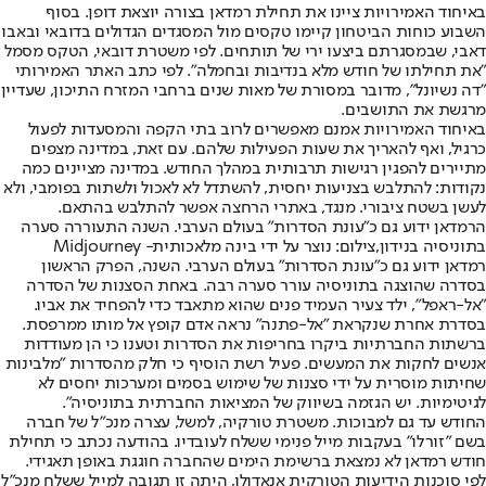
באיחוד האמירויות ציינו את תחילת רמדאן בצורה יוצאת דופן. בסוף
השבוע כוחות הביטחון קיימו טקסים מול המסגדים הגדולים בדובאי ובאבו
דאבי, שבמסגרתם ביצעו ירי של תותחים. לפי משטרת דובאי, הטקס מסמל
"את תחילתו של חודש מלא בנדיבות ובחמלה". לפי כתב האתר האמירותי
"דה נשיונל", מדובר במסורת של מאות שנים ברחבי המזרח התיכון, שעדיין
מרגשת את התושבים.
באיחוד האמירויות אמנם מאפשרים לרוב בתי הקפה והמסעדות לפעול
כרגיל, ואף להאריך את שעות הפעילות שלהם. עם זאת, במדינה מצפים
מתיירים להפגין רגישות תרבותית במהלך החודש. במדינה מציינים כמה
נקודות: להתלבש בצניעות יחסית, להשתדל לא לאכול ולשתות בפומבי, ולא
לעשן בשטח ציבורי. מנגד, באתרי הרחצה אפשר להתלבש בהתאם.
הרמדאן ידוע גם כ"עונת הסדרות" בעולם הערבי. השנה התעוררה סערה
בתוניסיה בנידון,צילום: נוצר על ידי בינה מלאכותית- Midjourney
רמדאן ידוע גם כ"עונת הסדרות" בעולם הערבי. השנה, הפרק הראשון
בסדרה שהוצגה בתוניסיה עורר סערה רבה. באחת הסצנות של הסדרה
"אל-ראפל", ילד צעיר העמיד פנים שהוא מתאבד כדי להפחיד את אביו.
בסדרת אחרת שנקראת "אל-פתנה" נראה אדם קופץ אל מותו ממרפסת.
ברשתות החברתיות ביקרו בחריפות את הסדרות וטענו כי הן מעודדות
אנשים לחקות את המעשים. פעיל רשת הוסיף כי חלק מהסדרות "מלבינות
שחיתות מוסרית על ידי סצנות של שימוש בסמים ומערכות יחסים לא
לגיטימיות. יש הגזמה בשיווק של המציאות החברתית בתוניסיה".
החודש עד גם למבוכות. משטרת טורקיה, למשל, עצרה מנכ"ל של חברה
בשם "זורלו" בעקבות מייל פנימי ששלח לעובדיו. בהודעה נכתב כי תחילת
חודש רמדאן לא נמצאת ברשימת הימים שהחברה חוגגת באופן תאגידי.
לפי סוכנות הידיעות הטורקית אנאדולו, היתה זו תגובה למייל ששלח מנכ"ל