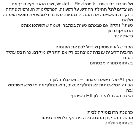
של חברת בת בשם - Vestel – Elektronik, שבו הוא דווקא בירך את
העובדים לרגל תחילת החודש. על רקע זה, הפרקליטות הטורקית פתחה
בחקירה והאשימה את המנכ"ל במניעה מעובדיו לממש את חופש האמונה
שלהם.
טעינו? נתקן! אם מצאתם טעות בכתבה, נשמח שתשתפו אותנו
הרמדאן
רמדאן
כדאי
להכיר
הסוד של איינשטיין שיגדיל לכם את הפנסיה
הריבית דריבית עובדת לטובתכם רק אם תתחילו מוקדם. כך תבנו עתיד
בטוח
בשיתוף מנורה מבטחים
אל תישארו מאחור – בואו לגלות לאן ה-AI הולך
הבינה המלאכותית לא תחליף אנשים, היא תחליף את מי שלא משתמש
בה!
בשיתוף HIT,המכון הטכנולוגי חולון
מהפכת הרובוטיקה לבית
מהפכת הניקיון החכם: כל הבית נקי בלחיצת כפתור
בשיתוף רונלייט