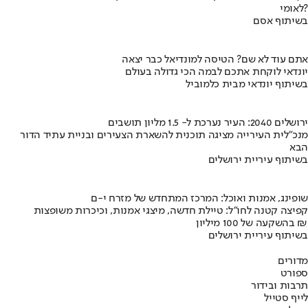
לאומי?
בשיתוף אסם
אתם עוד לא שם? הטיסה למונדיאל כבר יצאה
יונדאי לוקחת אתכם לבמה הכי גדולה בעולם
בשיתוף יונדאי מבית כלמוביל
ירושלים 2040: העיר נערכת ל- 1.5 מליון תושבים
מנכ"לית העירייה מציגה תוכנית להשארת הצעירים ובניית עתיד הדור
הבא
בשיתוף עיריית ירושלים
שופינג, אמנות ואוכל: המרכז המתחדש של מזרח י-ם
קפיצה קטנה לחו"ל: טיילת חדשה, מיצגי אמנות, וכיכרות משופצות
בהשקעה של 100 מיליון ₪
בשיתוף עיריית ירושלים
מדורים
ספורט
תרבות ובידור
לייף סטייל