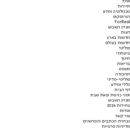
אוכל
תיירות
טכנולוגיה ומדע
הורוסקופ
ForReal
מגזין השבוע
דעות
חדשות בארץ
חדשות בעולם
פוליטי
ביטחוני
חינוך
בריאות
משפט
תחבורה
פוליטי-מדיני
כללי ומידע
דף הבית
זמני כניסת וצאת שבת
מגזין השבוע
בחירות 2026
אודות
צור קשר
נבחרת הכתבים והפרשנים
מדיניות פרטיות