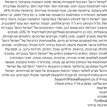
"ישראל היום" הוא גוף תקשורת שנוסד מתוך האמונה שהציבור הישראלי
ראוי לעיתונות טובה יותר, מאוזנת יותר ומדויקת יותר. עיתונות שמדברת
ולא צועקת. עיתונות אמינה, אובייקטיבית ועניינית. עיתונות אחרת וללא
תשלום. המהדורה המודפסת הראשונה פורסמה ב-30 ביולי 2007, וב-2010
הפך "ישראל היום" לעיתון הישראלי בעל שיעור החשיפה הגבוה ביותר בימי
חול. מו"ל העיתון היא ד"ר מרים אדלסון. העורך הראשי הוא עמר לחמנוביץ,
והעורך המייסד הוא עמוס רגב. אתרי האינטרנט של "ישראל היום" בעברית
ובאנגלית, כמו כן היישומונים (אפליקציות) לאנדרואיד ול-iOS, מציגים
חדשות מסביב לשעון, תוכן בלעדי, מבזקים ועדכונים, ניתוחים ופרשנויות,
וידיאו, פודקאסטים ושידורים חיים. פלטפורמות הדיגיטל של "ישראל היום"
כוללות ערוצי חדשות ודעות, תרבות ובידור, לייף סטייל, טכנולוגיה, ספורט,
כלכלה וצרכנות, בריאות, חיילים, אוכל, יהדות, תיירות ורכב. ב-2021 עלו
לאוויר האתר החדש והיישומון החדש של "ישראל היום" בעברית, במטרה
לספק לגולשים חוויה מהירה, עדכנית, בטוחה ונוחה. תכני המהדורה
המודפסת של העיתון זמינים גם באתר, במהדורה יומית מקוונת, ואפשר
לקבל אותם גם בניוזלטר. מועדון ההטבות הייחודי "הקליקה של ישראל
היום" מציע לגולשי האתר הנחות ומבצעים על מוצרים ושירותים. ישראל
היום פתוח להערות, לביקורת ולהצעות לשיפור מקהל הקוראים. פנו אלינו
במייל hayom@israelhayom.co.il.
יום שלישי, 9.6.2026
כ"ד בסיון תשפ"ו
חדשות
דעות
ספורט
ForReal
תרבות ובידור