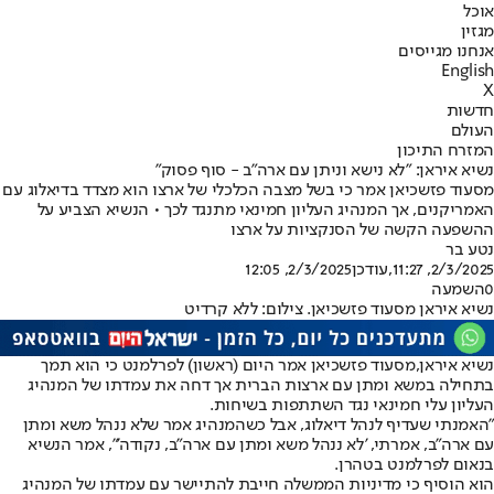
אוכל
מגזין
אנחנו מגייסים
English
X
חדשות
העולם
המזרח התיכון
נשיא איראן: "לא נישא וניתן עם ארה"ב - סוף פסוק"
מסעוד פזשכיאן אמר כי בשל מצבה הכלכלי של ארצו הוא מצדד בדיאלוג עם
האמריקנים, אך המנהיג העליון חמינאי מתנגד לכך • הנשיא הצביע על
ההשפעה הקשה של הסנקציות על ארצו
נטע בר
2/3/2025, 11:27
,עודכן
2/3/2025, 12:05
0
השמעה
נשיא איראן מסעוד פזשכיאן. צילום: ללא קרדיט
נשיא איראן,מסעוד פזשכיאן אמר היום (ראשון) לפרלמנט כי הוא תמך
בתחילה במשא ומתן עם ארצות הברית אך דחה את עמדתו של המנהיג
העליון עלי חמינאי נגד השתתפות בשיחות.
"האמנתי שעדיף לנהל דיאלוג, אבל כשהמנהיג אמר שלא ננהל משא ומתן
עם ארה"ב, אמרתי, 'לא ננהל משא ומתן עם ארה"ב, נקודה'", אמר הנשיא
בנאום לפרלמנט בטהרן.
הוא הוסיף כי מדיניות הממשלה חייבת להתיישר עם עמדתו של המנהיג