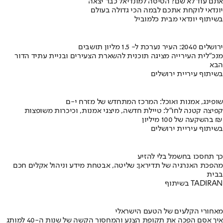
אתם עוד לא שם? הטיסה למונדיאל כבר יצאה
יונדאי לוקחת אתכם לבמה הכי גדולה בעולם
בשיתוף יונדאי מבית כלמוביל
ירושלים 2040: העיר נערכת ל- 1.5 מליון תושבים
מנכ"לית העירייה מציגה תוכנית להשארת הצעירים ובניית עתיד הדור
הבא
בשיתוף עיריית ירושלים
שופינג, אמנות ואוכל: המרכז המתחדש של מזרח י-ם
קפיצה קטנה לחו"ל: טיילת חדשה, מיצגי אמנות, וכיכרות משופצות
בהשקעה של 100 מיליון ₪
בשיתוף עיריית ירושלים
כך תחסכו בחשמל בלי להזיע
מהפכת האנרגיה של תדיראן: שליטה, אבטחת מידע וניהול אקלים חכם
בבית
בשיתוף TADIRAN
מאחורי הקלעים של הטעם הישראלי
איך אסם הפכה את תקופת הצנע והמחסור הקשה של שנות ה-40 למותג