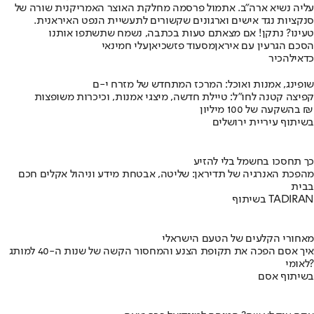
עליה נשיא ארה"ב. אתמול פרסמה מחלקת האוצר האמריקנית שורה של
סנקציות נגד אישים וארגונים שקשורים לתעשיית הנפט האיראנית.
טעינו? נתקן! אם מצאתם טעות בכתבה, נשמח שתשתפו אותנו
הסכם הגרעין עם איראן
מסעוד פזשכיאן
עלי חמינאי
כדאי
להכיר
שופינג, אמנות ואוכל: המרכז המתחדש של מזרח י-ם
קפיצה קטנה לחו"ל: טיילת חדשה, מיצגי אמנות, וכיכרות משופצות
בהשקעה של 100 מיליון ₪
בשיתוף עיריית ירושלים
כך תחסכו בחשמל בלי להזיע
מהפכת האנרגיה של תדיראן: שליטה, אבטחת מידע וניהול אקלים חכם
בבית
בשיתוף TADIRAN
מאחורי הקלעים של הטעם הישראלי
איך אסם הפכה את תקופת הצנע והמחסור הקשה של שנות ה-40 למותג
לאומי?
בשיתוף אסם