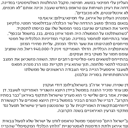
העליון עלי חמינאי בנושא. חמינאי, מקבל ההחלטות האולטימטיבי במדינה,
דחה את רעיון השיחות עם טראמפ בחודש שעבר, וכינה אותם "לא חכמים,
לא אינטליגנטים, ולא מכובדים".
המנהיג העליון של איראן, עלי חמינאי,צילום: אי.אף.פי
בנאום במהלך מושב ההדחה של שר הכלכלה עבדולנאסר חמטי, פז'קיאן
תיאר את האתגרים שניצבו בפני הממשל שלו עם כניסתו לתפקיד.
"כשהשתלטנו על הממשלה היה חוסר איזון במים, בגז, בחשמל ובכסף",
אמר בהתייחסו למחסור במדינה. מבקרי המדיניות הכלכלית של חמטי
מייחסים למנהיגותו את שער הדולר המזנק, עליית מחירי המזון
והאינפלציה הכללית. הדולר האמריקני זינק ל-940,000 ריאל, מה שמציב
עומס חמור על משקי בית ועסקים.
בהתייחס לנושאים גיאו-פוליטיים רחבים יותר, השווה פזשכיאן את המצב
הנוכחי לתנאי מלחמה, תוך שהוא ציין תקריות כמו הרג מנהיג חמאס
לשעבר איסמעיל הנייה בימי העבודה הראשונים של ממשלתו
וההתפתחויות בסוריה ובלבנון.
דן שפירו, שגריר ארה"ב בישראל,צילום: דודי ועקנין
סגן עוזר מזכיר ההגנה בממשל ביידן היוצא והשגריר האמריקני לשעבר, דן
שפירו, אמר ביום שלישי כי הוא מעריך שישראל תתקוף באיראן "כבר בסתיו
הקרוב". דבריו של הגורם הבכיר בממשל ביידן היוצא נאמרים על רקע
שורת
דיווחים
בתקשורת האמריקנית על כך שהפנטגון מעריך שישראל תפעל נגד
מתקני הגרעין האיראניים בשנה הקרובה.
ב"ישראל היום" פורסם
כי ממשל טראמפ לוחץ על ישראל שלא לפעול צבאית
נגד איראן ולתת הזדמנות לאסטרטגיית "הלחץ הכלכלי המקסימלי" שהכריז