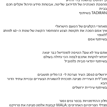
כך תחסכו בחשמל בלי להזיע
מהפכת האנרגיה של תדיראן: שליטה, אבטחת מידע וניהול אקלים חכם
בבית
בשיתוף TADIRAN
מאחורי הקלעים של הטעם הישראלי
איך אסם הפכה את תקופת הצנע והמחסור הקשה של שנות ה-40 למותג
לאומי?
בשיתוף אסם
אתם עוד לא שם? הטיסה למונדיאל כבר יצאה
יונדאי לוקחת אתכם לבמה הכי גדולה בעולם
בשיתוף יונדאי מבית כלמוביל
ירושלים 2040: העיר נערכת ל- 1.5 מליון תושבים
מנכ"לית העירייה מציגה תוכנית להשארת הצעירים ובניית עתיד הדור
הבא
בשיתוף עיריית ירושלים
חלון ההזדמנויות בכפר גנים נסגר
קבוצת אלמוג מציגה את פרויקט MALA: מגדלי הפרימיום האחרונים