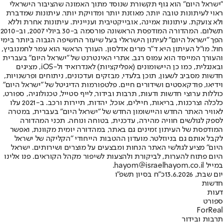
"ישראל היום" הוא גוף תקשורת שנוסד מתוך האמונה שהציבור הישראלי
ראוי לעיתונות טובה יותר, מאוזנת יותר ומדויקת יותר. עיתונות שמדברת
ולא צועקת. עיתונות אמינה, אובייקטיבית ועניינית. עיתונות אחרת וללא
תשלום. המהדורה המודפסת הראשונה פורסמה ב-30 ביולי 2007, וב-2010
הפך "ישראל היום" לעיתון הישראלי בעל שיעור החשיפה הגבוה ביותר בימי
חול. מו"ל העיתון היא ד"ר מרים אדלסון. העורך הראשי הוא עמר לחמנוביץ,
והעורך המייסד הוא עמוס רגב. אתרי האינטרנט של "ישראל היום" בעברית
ובאנגלית, כמו כן היישומונים (אפליקציות) לאנדרואיד ול-iOS, מציגים
חדשות מסביב לשעון, תוכן בלעדי, מבזקים ועדכונים, ניתוחים ופרשנויות,
וידיאו, פודקאסטים ושידורים חיים. פלטפורמות הדיגיטל של "ישראל היום"
כוללות ערוצי חדשות ודעות, תרבות ובידור, לייף סטייל, טכנולוגיה, ספורט,
כלכלה וצרכנות, בריאות, חיילים, אוכל, יהדות, תיירות ורכב. ב-2021 עלו
לאוויר האתר החדש והיישומון החדש של "ישראל היום" בעברית, במטרה
לספק לגולשים חוויה מהירה, עדכנית, בטוחה ונוחה. תכני המהדורה
המודפסת של העיתון זמינים גם באתר, במהדורה יומית מקוונת, ואפשר
לקבל אותם גם בניוזלטר. מועדון ההטבות הייחודי "הקליקה של ישראל
היום" מציע לגולשי האתר הנחות ומבצעים על מוצרים ושירותים. ישראל
היום פתוח להערות, לביקורת ולהצעות לשיפור מקהל הקוראים. פנו אלינו
במייל hayom@israelhayom.co.il.
יום שבת, 13.6.2026
כ"ח בסיון תשפ"ו
חדשות
דעות
ספורט
ForReal
תרבות ובידור