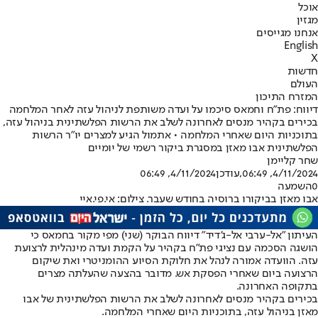
אוכל
מגזין
אנחנו מגייסים
English
X
חדשות
העולם
המזרח התיכון
דיווח: פת"ח וחמאס סיכמו על ועדה משותפת לניהול עזה לאחר המלחמה
בכירים בקהיר מנסים לאחרונה לשלב את הרשות הפלשתינית בניהול עזה,
בתוכניות היום שאחרי המלחמה • אתמול הגיע למצרים יו"ר הרשות
הפלשתינית אבו מאזן במסגרת ביקור רשמי של יומיים
שחר קליימן
4/11/2024, 06:49
,עודכן
4/11/2024, 06:49
0
השמעה
אבו מאזן בביקורו ברוסיה בחודש שעבר. צילום: אי.פי.איי
העיתון "אל-ערבי אל-ג'דיד" דיווח הבוקר (שני) מפי מקור בחמאס כי
הושגה הסכמה עם נציגי פת"ח בקהיר על הקמת ועדה מינהלית לרצועת
עזה. הוועדה אמורה לנהל את חלוקת הסיוע ההומניטרי ואת שיקום
הרצועה ביום שאחרי הפסקת אש. מדובר בהצעה שהעלתה מצרים
בתקופה האחרונה.
בכירים בקהיר מנסים לאחרונה לשלב את הרשות הפלשתינית של אבו
מאזן בניהול עזה, בתוכניות היום שאחרי המלחמה.