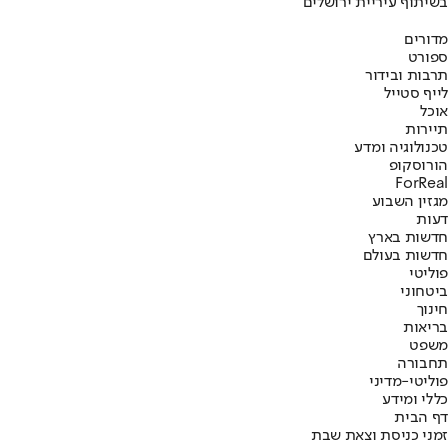
בשיתוף עיריית ירושלים
מדורים
ספורט
תרבות ובידור
לייף סטייל
אוכל
תיירות
טכנולוגיה ומדע
הורוסקופ
ForReal
מגזין השבוע
דעות
חדשות בארץ
חדשות בעולם
פוליטי
ביטחוני
חינוך
בריאות
משפט
תחבורה
פוליטי-מדיני
כללי ומידע
דף הבית
זמני כניסת וצאת שבת