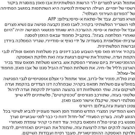
אתמול הגיע למצרים יו"ר הרשות הפלשתינית אבו מאזן במסגרת ביקור
רשמי של יומיים. העילה הרשמית לנסיעה היא השתתפות במושב הפתיחה
של "הפורום העירוני העולמי".
נשיא מצרים, עבד אל-פתאח א-סיסי,צילום: AFP
לפי השגריר הפלשתיני בקהיר, לאבו מאזן נקבעה פגישה עם נשיא מצרים
עבד אל-פתאח א-סיסי. ההערכה היא שאחד מנושאי הפגישה יהיה "היום
שאחרי המלחמה בעזה". במקביל, מחמוד עבאס הוזמן לפסגה
ערבית-אסלאמית בסעודיה על ידי נאיף א-סודיירי, שגריר הממלכה בירדן
וברשות הפלשתינית.
בקהיר אירחו מאז סוף השבוע סבב דיונים בין משלחות חמאס ופת"ח לגבי
הקמת ועדה, שתנהל את שיקום רצועת עזה ואת חלוקת האספקה
ההומניטארית ביום שאחרי הפסקת אש. בראש משלחת חמאס עמד בכיר
הארגון ח'ליל אל-חיה. את משלחת הפת"ח הוביל סגנו של אבו מאזן, מחמוד
אל-עאלול.
נציג פת"ח, מוניר אל-ג'רוב, אמר אתמול כי אצלם אופטימיים לגבי הפגישה
בסופ"ש עם משלחת חמאס בקהיר, שבמהלכה דנו הצדדים בהקמת ועדה
לשיקום עזה. שתי המשלחות דנו בהצעה המצרית להקמת ועדה לניהול
שלטוני בעזה, שתורכב מגורמים "טכנוקרטים", פלשתינים ללא שיוך
מפלגתי רשמי, שיקבלו אישור מאבו מאזן.
צפון רצועת עזה,צילום: רויטרס
ראש המודיעין המצרי החדש מחמוד חסן ראשד מעוניין להביא לשינוי בכל
הנוגע לעזה. בערוץ הסעודי "אל-חדת' דווח כי כבר לפני שבועיים נערך
מפגש בין נציגי פת"ח וחמאס בקהיר. עוד דווח כי קהיר עומדת מאחורי
ההצעה להקים ועדה לרצועת עזה, שתנהל את העניינים האזרחיים, לרבות
חלוקת האספקה ההומניטארית, מעבר רפיח ועבודות השיקום.