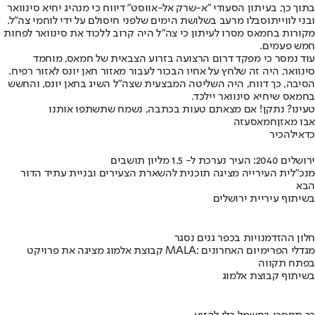
בתוך כך, בעיתון הסעודי "א-שרק אל-אווסט" דיווח כי מנהיג יחיא סינוואר
ובני לווייתו
סבלו מרעב בשלושת הימים שלפני חיסולם על ידי לוחמי צה"ל
.
מקורות בחמאס מסרו לעיתון כי צה"ל היה קרוב ללכוד את סינוואר לפחות
חמש פעמים.
עוד נמסר כי מפקד דרום הרצועה בזרוע הצבאית של חמאס, מוחמד
סינוואר, היה זה שלחץ על אחיו הבכור לעבור מאזור חאן יונס לאזור רפיח.
הסיבה, כך דווח, היה השליטה המבצעית שצה"ל השיג בחאן יונס, והחשש
בחמאס שיחיא סינוואר יילכד.
טעינו? נתקן! אם מצאתם טעות בכתבה, נשמח שתשתפו אותנו
אבו מאזן
חמאס
עזה
כדאי
להכיר
ירושלים 2040: העיר נערכת ל- 1.5 מליון תושבים
מנכ"לית העירייה מציגה תוכנית להשארת הצעירים ובניית עתיד הדור
הבא
בשיתוף עיריית ירושלים
חלון ההזדמנויות בכפר גנים נסגר
קבוצת אלמוג מציגה את פרויקט MALA: מגדלי הפרימיום האחרונים
בפתח תקווה
בשיתוף קבוצת אלמוג