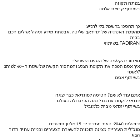
בפתח תקווה
בשיתוף קבוצת אלמוג
כך תחסכו בחשמל בלי להזיע
מהפכת האנרגיה של תדיראן: שליטה, אבטחת מידע וניהול אקלים חכם
בבית
בשיתוף TADIRAN
מאחורי הקלעים של הטעם הישראלי
איך אסם הפכה את תקופת הצנע והמחסור הקשה של שנות ה-40 למותג
לאומי?
בשיתוף אסם
אתם עוד לא שם? הטיסה למונדיאל כבר יצאה
יונדאי לוקחת אתכם לבמה הכי גדולה בעולם
בשיתוף יונדאי מבית כלמוביל
ירושלים 2040: העיר נערכת ל- 1.5 מליון תושבים
מנכ"לית העירייה מציגה תוכנית להשארת הצעירים ובניית עתיד הדור
הבא