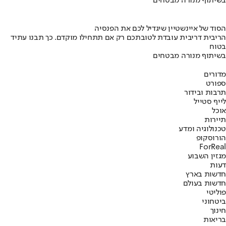
בשיתוף מנורה מבטחים
הסוד של איינשטיין שיגדיל לכם את הפנסיה
הריבית דריבית עובדת לטובתכם רק אם תתחילו מוקדם. כך תבנו עתיד
בטוח
בשיתוף מנורה מבטחים
מדורים
ספורט
תרבות ובידור
לייף סטייל
אוכל
תיירות
טכנולוגיה ומדע
הורוסקופ
ForReal
מגזין השבוע
דעות
חדשות בארץ
חדשות בעולם
פוליטי
ביטחוני
חינוך
בריאות