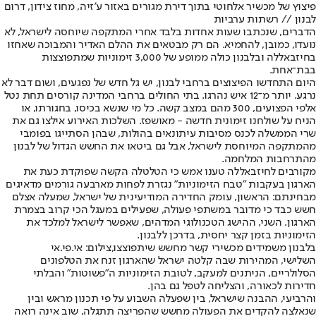
פיצוץ של מכשיר אלחוטי בתוך דירת מגורים באזור ע'זיה, מחוז צידון, דרום
לבנון // רשתות ערביות
הדברים, שנכתבו שעות אחדות בלבד אחרי המתקפה שיוחסה לישראל, לא
נועדו, כמובן, להחמיא. הם רק מבטאים את ההלם האדיר והמבוכה שאחזו
בחיזבאללה ובלבנון כולה ממופע של 3,000 זימוניות שמתפוצצות
בבת־אחת.
היום התחדשו הפיצוצים ברחבי לבנון, יש גל חדש של נפגעים, ושום דבר לא
נרגע. יותר מ־12 איש נהרגו. בתי החולים ברחבי המדינה קורסים תחת נטל
אלפי הפצועים, 300 מהם במצב קשה. כל מי שנשא בכיסו, בחגורתו, או
הניח על שולחנו זימונית חדשה - מאושפז. השלכות האירוע אילצו גם את
שרי הממשלה לכנס מסיבות עיתונאים בהולות, שבהן הסתייגו בפומבי
מהמתקפה המיוחסת לישראל, אבל גם ביטאו את החשש הגדול של לבנון
מהתרחבות המלחמה.
מקורבים לחיזבאללה טענו אמש כי הטלטלה הקשה שפוקדת כעת את
הארגון בעקבות "טבח הזימוניות" נגזרת לפחות מארבעה גורמים מדאיגים
מבחינתם: הראשון, עומק החדירה המודיעינית של ישראל, שמעלה אצלם
חשש כבד כי מדובר במשתפי פעולה, שפעילים במעגל הכי קרוב בצמרת
הארגון. השני, ההישג הטכנולוגי המדהים, שאפשר לישראל למלכד את
הזימוניות בזמן קצר יחסית, בדרכן ללבנון.
בלבנון משמידים מכשירי קשר מחשש שיתפוצצו,צילום: אי.פי.אי
השלישי, המהירות שבה קלטה ישראל שהארגון זנח את הטלפונים
הסלולריים, הניתנים למעקב, לטובת הזימוניות ה"פשוטות" והבלתי
חדירות לכאורה, והצליחה לטפל גם בהן.
והרביעי, ההבנה שישראל, בין שפעלה השבוע על פי תכנון מראש ובין
שנאלצה להקדים את הפעולה מחשש שהפריצה תתגלה, שוב אינה רואה