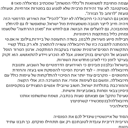
עצמה מחויבת למשוואות ול"כללי המשחק" שמכתיב נסראללה מאז 8
באוקטובר. לא עוד זהירות מרבית שלא לפגוע גם במטרות אזרחיות, ופעולה
נועזת "לרוחב כל הגזרה".
מכאן גם ההערכה כי חיזבאללה לא יוכל "להכיל" את האירוע הדרמטי הזה
ויהיה חייב לייצר תגובה משמעותית מול ישראל, שתאפשר לו גם להיחלץ
מהמבוכה, גם להעלים את הבושה וגם לחדש את "מאזן ההרתעה" שלטעמו
נמחק כליל במתקפת הזימוניות.
חבילות סיוע מעיראק ללבנון, בשדה התעופה של ביירות,צילום: אי.אפ.פי
ההמתנה לתגובה כזו של חיזבאללה עשויה להתארך, ולא רק בגלל קשיי
התקשורת הפנים־ארגונית שנוצרו בעקבות המתקפה. ארגון הטרור הופל
השבוע אל הקרשים בנוק־אאוט, אבל לא הוכרע ויידע להתאושש. הוא זקוק
בעיקר לזמן כדי לארגן מחדש את השורות.
בישראל ובלבנון מבינים כי האירועים הדרמטיים של השבוע, ותגובת
חיזבאללה הצפויה - לצד דעיכת הסיכוי להפסקת אש בעזה והחזרת
החטופים - מקרבים עוד יותר את הסיכוי להתלקחות של עימות כולל עם
חיזבאללה, ומשם גם לעימות אזורי. את המערכה הזו, אולי הקשה
והמורכבת בתולדות ישראל, חשוב שיובילו אנשים המצוידים במקסימום
ניסיון צבאי ופחות באמביציות אישיות.
טעינו? נתקן! אם מצאתם טעות בכתבה, נשמח שתשתפו אותנו
חיזבאללה
לבנון
מכשירי קשר
פיצוץ
כדאי
להכיר
הסוד של איינשטיין שיגדיל לכם את הפנסיה
הריבית דריבית עובדת לטובתכם רק אם תתחילו מוקדם. כך תבנו עתיד
בטוח