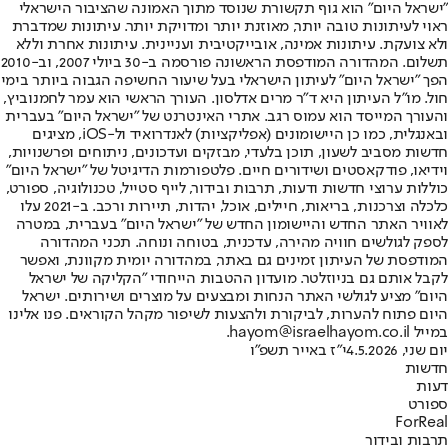
"ישראל היום" הוא גוף תקשורת שנוסד מתוך האמונה שהציבור הישראלי
ראוי לעיתונות טובה יותר, מאוזנת יותר ומדויקת יותר. עיתונות שמדברת
ולא צועקת. עיתונות אמינה, אובייקטיבית ועניינית. עיתונות אחרת וללא
תשלום. המהדורה המודפסת הראשונה פורסמה ב-30 ביולי 2007, וב-2010
הפך "ישראל היום" לעיתון הישראלי בעל שיעור החשיפה הגבוה ביותר בימי
חול. מו"ל העיתון היא ד"ר מרים אדלסון. העורך הראשי הוא עמר לחמנוביץ,
והעורך המייסד הוא עמוס רגב. אתרי האינטרנט של "ישראל היום" בעברית
ובאנגלית, כמו כן היישומונים (אפליקציות) לאנדרואיד ול-iOS, מציגים
חדשות מסביב לשעון, תוכן בלעדי, מבזקים ועדכונים, ניתוחים ופרשנויות,
וידיאו, פודקאסטים ושידורים חיים. פלטפורמות הדיגיטל של "ישראל היום"
כוללות ערוצי חדשות ודעות, תרבות ובידור, לייף סטייל, טכנולוגיה, ספורט,
כלכלה וצרכנות, בריאות, חיילים, אוכל, יהדות, תיירות ורכב. ב-2021 עלו
לאוויר האתר החדש והיישומון החדש של "ישראל היום" בעברית, במטרה
לספק לגולשים חוויה מהירה, עדכנית, בטוחה ונוחה. תכני המהדורה
המודפסת של העיתון זמינים גם באתר, במהדורה יומית מקוונת, ואפשר
לקבל אותם גם בניוזלטר. מועדון ההטבות הייחודי "הקליקה של ישראל
היום" מציע לגולשי האתר הנחות ומבצעים על מוצרים ושירותים. ישראל
היום פתוח להערות, לביקורת ולהצעות לשיפור מקהל הקוראים. פנו אלינו
במייל hayom@israelhayom.co.il.
יום שני, 4.5.2026
י"ז באייר תשפ"ו
חדשות
דעות
ספורט
ForReal
תרבות ובידור