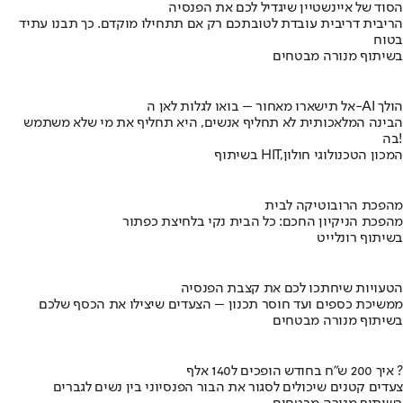
הסוד של איינשטיין שיגדיל לכם את הפנסיה
הריבית דריבית עובדת לטובתכם רק אם תתחילו מוקדם. כך תבנו עתיד
בטוח
בשיתוף מנורה מבטחים
אל תישארו מאחור – בואו לגלות לאן ה-AI הולך
הבינה המלאכותית לא תחליף אנשים, היא תחליף את מי שלא משתמש
בה!
בשיתוף HIT,המכון הטכנולוגי חולון
מהפכת הרובוטיקה לבית
מהפכת הניקיון החכם: כל הבית נקי בלחיצת כפתור
בשיתוף רונלייט
הטעויות שיחתכו לכם את קצבת הפנסיה
ממשיכת כספים ועד חוסר תכנון – הצעדים שיצילו את הכסף שלכם
בשיתוף מנורה מבטחים
איך 200 ש"ח בחודש הופכים ל140 אלף ?
צעדים קטנים שיכולים לסגור את הבור הפנסיוני בין נשים לגברים