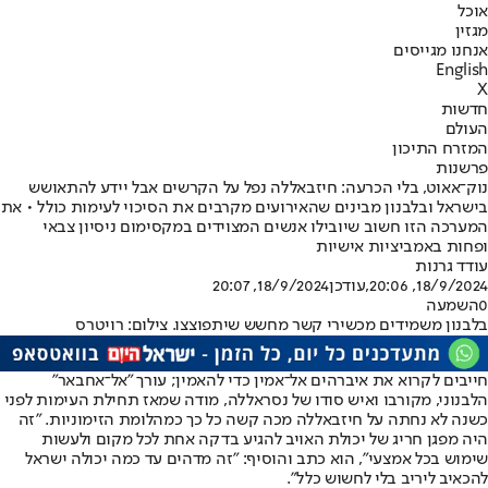
אוכל
מגזין
אנחנו מגייסים
English
X
חדשות
העולם
המזרח התיכון
פרשנות
נוק־אאוט, בלי הכרעה: חיזבאללה נפל על הקרשים אבל יידע להתאושש
בישראל ובלבנון מבינים שהאירועים מקרבים את הסיכוי לעימות כולל • את
המערכה הזו חשוב שיובילו אנשים המצוידים במקסימום ניסיון צבאי
ופחות באמביציות אישיות
עודד גרנות
18/9/2024, 20:06
,עודכן
18/9/2024, 20:07
0
השמעה
בלבנון משמידים מכשירי קשר מחשש שיתפוצצו. צילום: רויטרס
חייבים לקרוא את איברהים אל־אמין כדי להאמין; עורך "אל־אחבאר"
הלבנוני, מקורבו ואיש סודו של נסראללה, מודה שמאז תחילת העימות לפני
כשנה לא נחתה על חיזבאללה מכה קשה כל כך כמהלומת הזימוניות. "זה
היה מפגן חריג של יכולת האויב להגיע בדקה אחת לכל מקום ולעשות
שימוש בכל אמצעי", הוא כתב והוסיף: "זה מדהים עד כמה יכולה ישראל
להכאיב ליריב בלי לחשוש כלל".