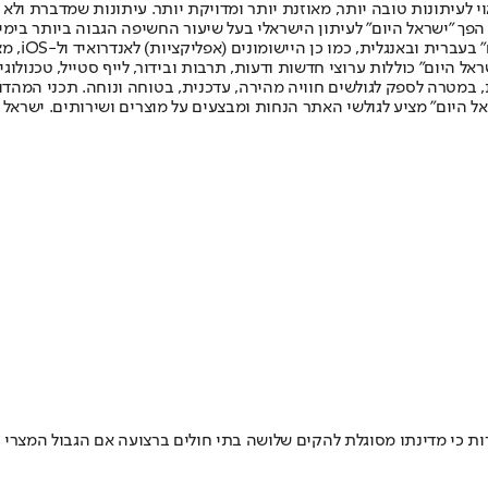
לעיתונות טובה יותר, מאוזנת יותר ומדויקת יותר. עיתונות שמדברת ולא צ
שלום. המהדורה המודפסת הראשונה פורסמה ב-30 ביולי 2007, וב-2010 הפך "ישראל היום" לעיתון הישראלי בעל שי
לחמנוביץ,
ל היום" כוללות ערוצי חדשות ודעות, תרבות ובידור, לייף סטייל, טכנולוגיה
ברית, במטרה לספק לגולשים חוויה מהירה, עדכנית, בטוחה ונוחה. תכני המה
ל היום" מציע לגולשי האתר הנחות ומבצעים על מוצרים ושירותים. ישראל 
ות כי מדינתו מסוגלת להקים שלושה בתי חולים ברצועה אם הגבול המצרי י