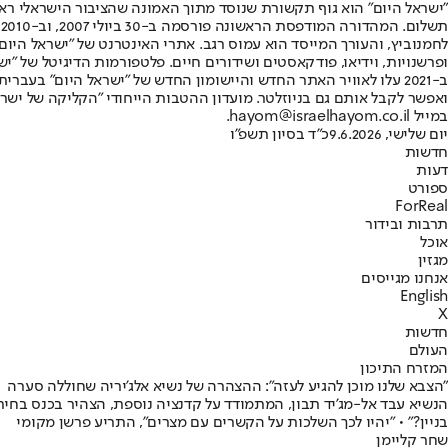
"ישראל היום" הוא גוף תקשורת שנוסד מתוך האמונה שהציבור הישראלי ראוי 
ת
ופרשנויות, וידיאו, פודקאסטים ושידורים חיים. פלטפורמות הדיגיטל של "ישרא
ב-2021 עלו לאוויר האתר החדש והיישומון החדש של "ישראל היום" בע
ואפשר לקבל אותם גם בניוזלטר. מועדון ההטבות הייחודי "הקליקה של ישרא
במייל hayom@israelhayom.co.il.
יום שלישי, 9.6.2026
כ"ד בסיון תשפ"ו
חדשות
דעות
ספורט
ForReal
תרבות ובידור
אוכל
מגזין
אנחנו מגייסים
English
X
חדשות
העולם
המזרח התיכון
"הצבא שלנו מוכן להגיע לעזה": ההצהרה של נשיא אלג'יריה שחוללה סערה
הנשיא עבד אל-מג'יד תבון, המתמודד על קדנציה נוספת, הצהיר בכנס בחיר
בניין?" • "יהיו לכך השלכות על הקשרים עם מצרים", התריע פרשן מקומי
שחר קליימן