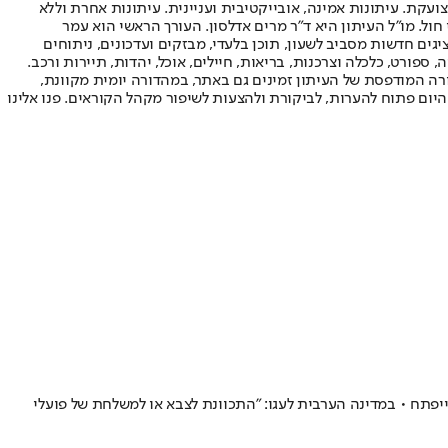
ועקת. עיתונות אמינה, אובייקטיבית ועניינית. עיתונות אחרת וללא
עור החשיפה הגבוה ביותר בימי חול. מו"ל העיתון היא ד"ר מרים אדלסון. העורך הראשי הוא עמר
 והעורך המייסד הוא עמוס רגב. אתרי האינטרנט של "ישראל היום" בעברית ובאנגלית, כמו כן היישומונים (אפליקציות) לאנדרואיד ול-iOS, מציגים חדשות מסביב לשעון, תוכן בלעדי, מבזקים ועדכונים, ניתוחים
, ספורט, כלכלה וצרכנות, בריאות, חיילים, אוכל, יהדות, תיירות ורכב.
דורה המודפסת של העיתון זמינים גם באתר, במהדורה יומית מקוונת,
היום פתוח להערות, לביקורת ולהצעות לשיפור מקהל הקוראים. פנו אלינו
יפתח • במדינה הערבית לעגו: "התכוונת לצבא או למשלחת של פועלי