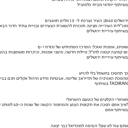
בשיתוף יונדאי מבית כלמוביל
ירושלים 2040: העיר נערכת ל- 1.5 מליון תושבים
מנכ"לית העירייה מציגה תוכנית להשארת הצעירים ובניית עתיד הדור הבא
בשיתוף עיריית ירושלים
שופינג, אמנות ואוכל: המרכז המתחדש של מזרח י-ם
קפיצה קטנה לחו"ל: טיילת חדשה, מיצגי אמנות, וכיכרות משופצות בהשקעה של 100 מיליון ₪
בשיתוף עיריית ירושלים
כך תחסכו בחשמל בלי להזיע
מהפכת האנרגיה של תדיראן: שליטה, אבטחת מידע וניהול אקלים חכם בבי
בשיתוף TADIRAN
מאחורי הקלעים של הטעם הישראלי
איך אסם הפכה את תקופת הצנע והמחסור הקשה של שנות ה-40 למותג לאומי?
בשיתוף אסם
אתם עוד לא שם? הטיסה למונדיאל כבר יצאה