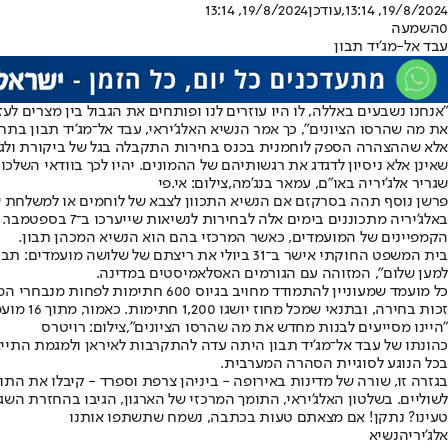
19/8/2024, 13:14
,עודכן
19/8/2024, 13:14
0
השמעה
עבד אל-מג'יד תבון
את מה שהרסו הציונים", כך אמר הנשיא האלג'יראי, עבד אל־מג'יד תבון בתח
אלא שההצהרה הספק לוחמנית בכנס בחירות התקבלה בגל של ביקורת ולגלוג
שאינן אלא ניסיון לדגדג את רגשותיהם של ההמונים. יהיו לכך בוודאי הש
שגריר אלג'יריה באו"ם, עמאר בנג'מה,צילום: אי.פי
פרשן נוסף תהה בסרקזם אם הנשיא התכוון לצבא של לוחמים או למשלחת של 
הקמפיינים של המועמדים, כאשר המרכזי בהם הוא הנשיא המכהן תבון.
בית המשפט החוקתי אישר ב־31 ביולי את ריצתם 
למען שלום", המזוהה עם הגורמים האסלאמיסטים במדינה.
זכות בחירה, ובתנאי שמכל מחוז יושגו 1,200 חתימות. כאמור, מתוך 16 מועמדים אושרו לבסוף שלושה: תבון, אוושיש ואל־עאלי.
"היינו מסייעים לבנות מחדש את מה שהרסו הציונים",צילום: רויטרס
בכל הנוגע לסוגיית הסהרה המערבית.
בגזרה זו, שורה של מדינות באירופה - ביניהן צרפת וספרד - קיבלו את ה
לשוליים. בשלטון האלג'יראי, התומך המרכזי של הארגון, הגיבו בהחזרת הש
טעינו? נתקן! אם מצאתם טעות בכתבה, נשמח שתשתפו אותנו
אלג'יריה
נשיא