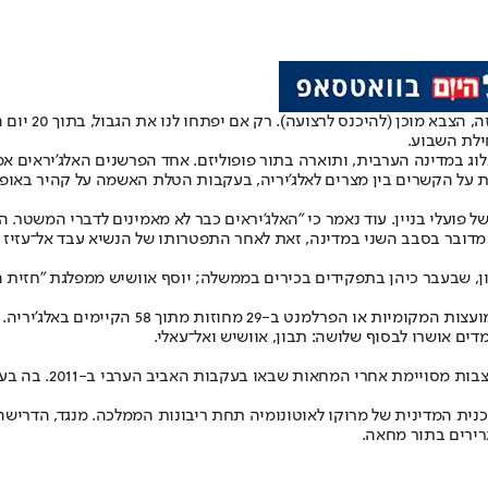
"אנחנו נשבעים
ילת השבוע.
 במדינה הערבית, ותוארה בתור פופוליזם. אחד הפרשנים האלג'יראים אמר
לכות על הקשרים בין מצרים לאלג'יריה, בעקבות הטלת האשמה על קהיר באו
פועלי בניין. עוד נאמר כי "האלג'יראים כבר לא מאמינים לדברי המשטר.
של שלושה מועמדים: תבון, שבעבר כיהן בתפקידים בכירים בממשלה; יוסף אוושיש ממפל
כהונתו של עבד אל־מ
תוכנית המדינית של מרוקו לאוטונומיה תחת ריבונות הממלכה. מנגד, הדרי
גרירים בתור מחאה.