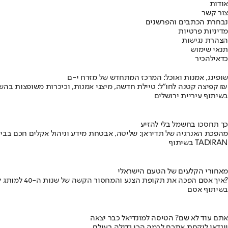
אודות
צור קשר
נבחרת הכתבים והפרשנים
מדיניות פרטיות
הצהרת נגישות
תנאי שימוש
כדאי
להכיר
שופינג, אמנות ואוכל: המרכז המתחדש של מזרח י-ם
קפיצה קטנה לחו"ל: טיילת חדשה, מיצגי אמנות, וכיכרות משופצות בהשקעה של 100 מיליון ₪
בשיתוף עיריית ירושלים
כך תחסכו בחשמל בלי להזיע
מהפכת האנרגיה של תדיראן: שליטה, אבטחת מידע וניהול אקלים חכם בבי
בשיתוף TADIRAN
מאחורי הקלעים של הטעם הישראלי
איך אסם הפכה את תקופת הצנע והמחסור הקשה של שנות ה-40 למותג לאומי?
בשיתוף אסם
אתם עוד לא שם? הטיסה למונדיאל כבר יצאה
יונדאי לוקחת אתכם לבמה הכי גדולה בעולם