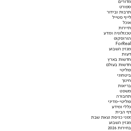
מדורים
ספורט
תרבות ובידור
לייף סטייל
אוכל
תיירות
טכנולוגיה ומדע
הורוסקופ
ForReal
מגזין השבוע
דעות
חדשות בארץ
חדשות בעולם
פוליטי
ביטחוני
חינוך
בריאות
משפט
תחבורה
פוליטי-מדיני
כללי ומידע
דף הבית
זמני כניסת וצאת שבת
מגזין השבוע
בחירות 2026