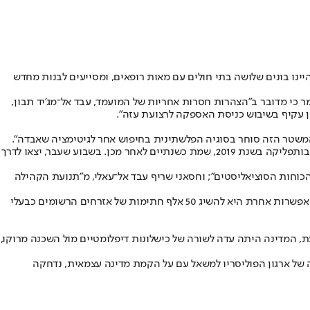
 באללה, לו היו עוזרים לנו ופותחים את הגבול בין מצרים לעזה, הצבא מוכן (להיכנס לרצועה). רק אם יפתחו לנו את הגבול, בתוך 20 יום היינו בונים שלושה בתי חולים עם מאות רופאים, ומסייעים לבנות מחדש
 כי מדובר ב"הצהרות חסרות אחריות של המועמד, עבד אל־מג'יד תבון,
פן עקיף בשיבוש כניסת האספקה לרצועת עזה".
 המשטר הזה סוחר בסוגיה הפלשתינית בחיפוש אחר לגיטימציה שאבדה".
באלג'יריה מתכוננים בימים אלה לבחירות לנשיאות שייערכו ב־7 בספטמבר. מדובר בסבב השני במדינה, זאת לאחר התפטרותו של הנשיא עבד אל־עזיז בותפליקה בשנת 2019, שמת כשנתיים לאחר מכן. בשבוע שעבר, יצאו לדרך
גת "חזית הכוחות הסוציאליסטים"; וחסאני שריף עבד אל־עאלי, מ"תנועת הקהילה
כל מועמד שמעוניין להתמודד מחויב בגיוס 600 חתימות לפחות מנבחרי המועצות המקומיות או הפרלמנט ב-29 מחוזות מתוך 58 הקיימים באלג'יריה. אפשרות אחרת היא להשיג 50 אלף חתימות של אזרחים הרשומים כבעלי
ג'יד תבון היתה עדה להתקרבות לאיראן ולמגמת התייצבות מסויימת אחרי המחאות שבאו בעקבות האביב הערבי ב-2011. בה בעת, המדינה היתה עדה לשורה של כישלונות דיפלומטיים מול השכנה מרוקו,
שה של ארגון הפוליסריו למשאל עם על הקמת מדינה עצמאית, נדחקה