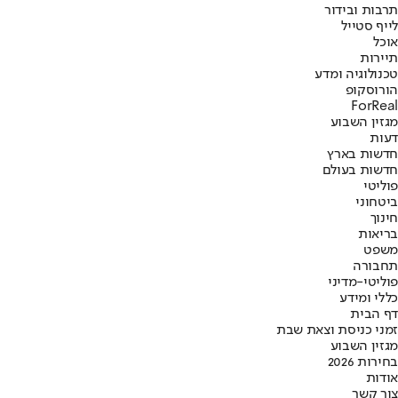
תרבות ובידור
לייף סטייל
אוכל
תיירות
טכנולוגיה ומדע
הורוסקופ
ForReal
מגזין השבוע
דעות
חדשות בארץ
חדשות בעולם
פוליטי
ביטחוני
חינוך
בריאות
משפט
תחבורה
פוליטי-מדיני
כללי ומידע
דף הבית
זמני כניסת וצאת שבת
מגזין השבוע
בחירות 2026
אודות
צור קשר