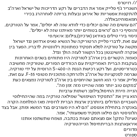
// רויטרס
השגריר ג'ף פלייק אמר את הדברים על רקע הדריכות של ישראל וארה"ב
להתקפות אפשריות של איראן ובעלות בריתה לאחר
הרג בכירי
חמאס
וחיזבאללה.
"הם עושים מה שהם יכולים כדי לוודא שזה לא יסלים", אמר על הטורקים,
והוסיף כי הם "נראים בטוחים יותר מאיתנו שזה לא יסלים".
ניסוי בירי טילים באיראן (ארכיון),צילום: אי.אף.פי
עם זאת, לדברי פלייק הרטוריקה של הנשיא טאיפ ארדואן נגד ישראל
מקשה על טורקיה למלא תפקיד כמתווכת רלוונטית. לדבריו, הפער בין
אנקרה לוושינגטון בכל הקשור לעזה הולך וגדל.
כאמור, הקשרים בין ארה"ב לטורקיה היו מתוחים בשנים האחרונות
בעקבות הברית האמריקנית עם הכורדים הסורים, שטורקיה מחשיבה
כטרוריסטים, ועל רקע רכישת הגנת ה-S-400 הרוסית על ידי טורקיה,
שגרמה לסנקציות של ארה"ב ולהרחקה מתוכנית מטוסי F-35. עם זאת,
פלייק אמר כי הוא חושב שהיחסים בין ארה"ב לטורקיה נמצאים כעת
"במקום טוב יותר ממה שהיינו מזה זמן מה".
הנייה וזירת החיסול,צילום: רשתות ערביות
הוא ציין את "התפקיד השימושי" שמילאה טורקיה במה שהיה
חילופי
השבויים הגדולים ביותר
בין ארצות הברית לרוסיה מאז המלחמה הקרה
באנקרה בתחילת אוגוסט. "הם לא היו מעורבים בצד המשא ומתן, אבל בצד
הלוגיסטי הם מילאו תפקיד משמעותי", אמר.
טעינו? נתקן! אם מצאתם טעות בכתבה, נשמח שתשתפו אותנו
איראן
ארצות הברית
חיסול הנייה
טורקיה
מדורים
ספורט