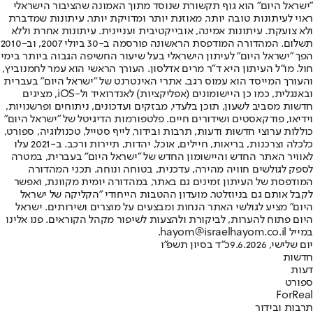
"ישראל היום" הוא גוף תקשורת שנוסד מתוך האמונה שהציבור הישראלי
ראוי לעיתונות טובה יותר, מאוזנת יותר ומדויקת יותר. עיתונות שמדברת
ולא צועקת. עיתונות אמינה, אובייקטיבית ועניינית. עיתונות אחרת וללא
תשלום. המהדורה המודפסת הראשונה פורסמה ב-30 ביולי 2007, וב-2010
הפך "ישראל היום" לעיתון הישראלי בעל שיעור החשיפה הגבוה ביותר בימי
חול. מו"ל העיתון היא ד"ר מרים אדלסון. העורך הראשי הוא עמר לחמנוביץ,
והעורך המייסד הוא עמוס רגב. אתרי האינטרנט של "ישראל היום" בעברית
ובאנגלית, כמו כן היישומונים (אפליקציות) לאנדרואיד ול-iOS, מציגים
חדשות מסביב לשעון, תוכן בלעדי, מבזקים ועדכונים, ניתוחים ופרשנויות,
וידיאו, פודקאסטים ושידורים חיים. פלטפורמות הדיגיטל של "ישראל היום"
כוללות ערוצי חדשות ודעות, תרבות ובידור, לייף סטייל, טכנולוגיה, ספורט,
כלכלה וצרכנות, בריאות, חיילים, אוכל, יהדות, תיירות ורכב. ב-2021 עלו
לאוויר האתר החדש והיישומון החדש של "ישראל היום" בעברית, במטרה
לספק לגולשים חוויה מהירה, עדכנית, בטוחה ונוחה. תכני המהדורה
המודפסת של העיתון זמינים גם באתר, במהדורה יומית מקוונת, ואפשר
לקבל אותם גם בניוזלטר. מועדון ההטבות הייחודי "הקליקה של ישראל
היום" מציע לגולשי האתר הנחות ומבצעים על מוצרים ושירותים. ישראל
היום פתוח להערות, לביקורת ולהצעות לשיפור מקהל הקוראים. פנו אלינו
במייל hayom@israelhayom.co.il.
יום שלישי, 9.6.2026
כ"ד בסיון תשפ"ו
חדשות
דעות
ספורט
ForReal
תרבות ובידור