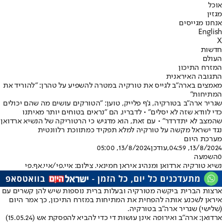
אוכל
מגזין
אנחנו מגייסים
English
X
חדשות
העולם
המזרח התיכון
התגובה האיראנית
מאמצים בארה"ב לגייס את טורקיה במטרה להשפיע על טהרן: "להוריד את
המתיחות"
שגריר ארה"ב בטורקיה, ג'ף פלייק, טוען: "הטורקים עושים מה שהם יכולים
כדי לוודא שזה לא יסלים" • לדבריו, הם "נראים בטוחים יותר מאיתנו
שהמצב לא יתדרדר" • עם זאת, הוא מדגיש כי הרטוריקה של הנשיא ארדואן
נגד ישראל מקשה על טורקיה למלא תפקיד כמתווכת רלוונטית
מערכת היום
13/8/2024, 04:59
,עודכן
13/8/2024, 05:00
0
השמעה
נשיא טורקיה ארדואן ומנהיג איראן חמינאי. צילום: איי.פי/איי.אף.פי
ארצות הברית ביקשה מטורקיה ובעלות ברית נוספות שיש להן קשרים עם
איראן לשכנע אותה להפחית את המתיחות במזרח התיכון, כך אמר היום
(שלישי) שגריר ארה"ב בטורקיה.
ארדואן: ארה"ב ואירופה אינן עושות די כדי להביא להפסקת אש (15.05.24)