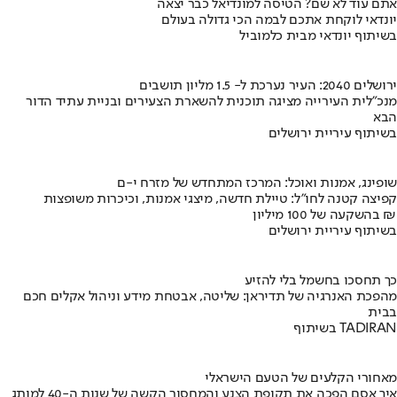
אתם עוד לא שם? הטיסה למונדיאל כבר יצאה
יונדאי לוקחת אתכם לבמה הכי גדולה בעולם
בשיתוף יונדאי מבית כלמוביל
ירושלים 2040: העיר נערכת ל- 1.5 מליון תושבים
מנכ"לית העירייה מציגה תוכנית להשארת הצעירים ובניית עתיד הדור
הבא
בשיתוף עיריית ירושלים
שופינג, אמנות ואוכל: המרכז המתחדש של מזרח י-ם
קפיצה קטנה לחו"ל: טיילת חדשה, מיצגי אמנות, וכיכרות משופצות
בהשקעה של 100 מיליון ₪
בשיתוף עיריית ירושלים
כך תחסכו בחשמל בלי להזיע
מהפכת האנרגיה של תדיראן: שליטה, אבטחת מידע וניהול אקלים חכם
בבית
בשיתוף TADIRAN
מאחורי הקלעים של הטעם הישראלי
איך אסם הפכה את תקופת הצנע והמחסור הקשה של שנות ה-40 למותג