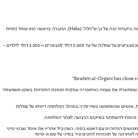
איברהים אל-אורגני, יו"ר קבוצת אורגני (Organi), איל הון מצרי המקושר מאוד לצמרת ההנהגה המצרית ובעל פעילות עסקית ענפה בעזה, סופג לאחרונה ביקורת רבה על כך ש"הלה" (Hala), החברה בראשה הוא עומד (תחת
בכתבה בפורסמה בניו יורק טיימס, נטען כי בעוד שאל-אורגני טוען ש-הלה גובה 2,500 דולר למבוגר ולא דורשת כסף עבור מעבר ילדים, דיווחים סותרים מצביעים על עמלות של עד 5,000 דולר למבוגרים ו-2,500 דולר לילדים -
"Ibrahim al-Organi has close c
 בקבוצה שמתארת ​​את עצמה כאימפריה עסקית מגוונת התורמת באופן משמעותי
לחצות למצרים דרך מעבר רפיח. עם זאת, אנשים שהשתמשו בשירותיה במהלך המלחמה דיווחו על עמלות
 שיתוף פעולה עם הצבא המצרי במסגרתו נלחמו בחמושים המזוהים עם דאעש בסיני, כשהוביל אחריו את איגוד שבטי סיני