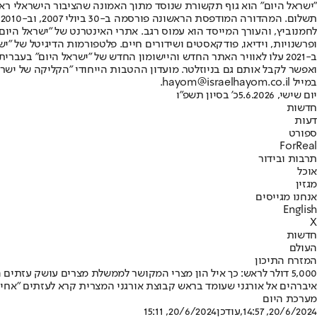
"ישראל היום" הוא גוף תקשורת שנוסד מתוך האמונה שהציבור הישראלי ראוי 
ת
ופרשנויות, וידיאו, פודקאסטים ושידורים חיים. פלטפורמות הדיגיטל של "ישרא
ב-2021 עלו לאוויר האתר החדש והיישומון החדש של "ישראל היום" בע
ואפשר לקבל אותם גם בניוזלטר. מועדון ההטבות הייחודי "הקליקה של ישרא
במייל hayom@israelhayom.co.il.
יום שישי, 5.6.2026
כ' בסיון תשפ"ו
חדשות
דעות
ספורט
ForReal
תרבות ובידור
אוכל
מגזין
אנחנו מגייסים
English
X
חדשות
העולם
המזרח התיכון
5,000 דולר לראש: כך איל הון מצרי המקושר לממשלת מצרים עושק עזתים הנמלטים על חייהם
איברהים אל אורגני שעומד בראש קבוצת אורגני המצרית קרא לעזתים "אחים
מערכת היום
20/6/2024, 14:57
,עודכן
20/6/2024, 15:11