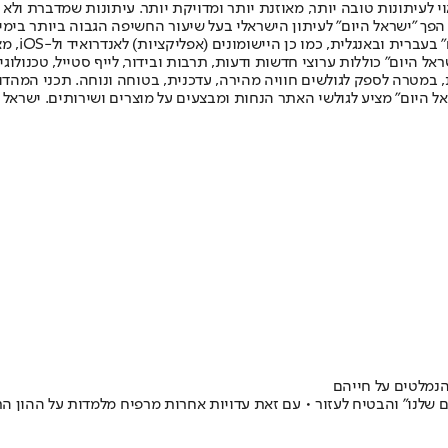
לעיתונות טובה יותר, מאוזנת יותר ומדויקת יותר. עיתונות שמדברת ולא צ
שלום. המהדורה המודפסת הראשונה פורסמה ב-30 ביולי 2007, וב-2010 הפך "ישראל היום" לעיתון הישראלי בעל שי
לחמנוביץ,
ל היום" כוללות ערוצי חדשות ודעות, תרבות ובידור, לייף סטייל, טכנולוגיה
ברית, במטרה לספק לגולשים חוויה מהירה, עדכנית, בטוחה ונוחה. תכני המה
ל היום" מציע לגולשי האתר הנחות ומבצעים על מוצרים ושירותים. ישראל 
 שלנו" והבטיח לעזור • עם זאת עדויות אחרות מרפיח מלמדות על ההון הר