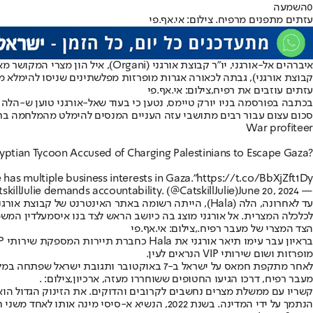
0
השמעה
עזתים מתפנים מרפיח. צילום: אי.אף.פי
קבוצת אורגני), גבתה לכאורה אגרות מופרזות מפלשתינים שניסו להימלא מ
עזתים עוזבים את רפיח,צילום: אי.אף.פי
סכום עצום עבור רבים מתושבי עזה העניים המנסים להימלט מהמלחמה בר
War profiteer
yptian Tycoon Accused of Charging Palestinians to Escape Gaza?
has multiple business interests in Gaza."
https://t.co/BbXjZft1Dy
June 20, 2024
— CatskillJulie demands accountability. (@CatskillJulie)
עד לאחרונה, הלה (Hala), הייתה רשומה באתר האינטר
לכלכלה המצרית. אל אורגני מוצג בה כיושב הראש לצד בנו איסמעלדין המש
הצד המצרי של מעבר רפיח.,צילום: אי.אף.פי
מופרזות ושום שירותי VIP הנראים לעין.
לאחר מתקפת חמאס על ישראל ב-7 באוקטובר ותגובת ישראל שפתחה במלחמה, אורגני הבטיח תמיכה בפלשתינים אותם הגדיר כ"אחים שלנו", והביע נכונות להשתתף בשיקום הרצועה לאחר המלחמה.
מעבר רפיח, דרכו הגיעו החטופים ששוחררו מעזה, ארכיון,צילום: .
הנתמך על ידי המדינה. בשנת 2022, הנשיא א-סיסי מינה אותו לאחד משני חברים לא ממשלתיים ברשות לפיתוח סיני. הקבוצה בבעלותו, אורגני, הודיעה לאחרונה על תוכניות להקים עיר בסיני על שם א-סיסי.