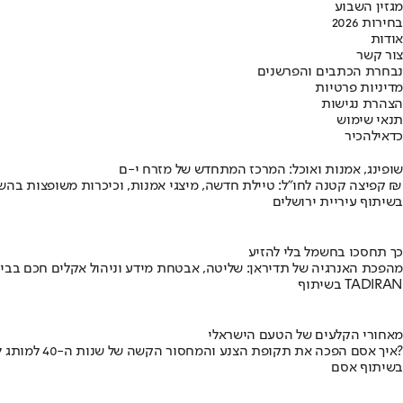
מגזין השבוע
בחירות 2026
אודות
צור קשר
נבחרת הכתבים והפרשנים
מדיניות פרטיות
הצהרת נגישות
תנאי שימוש
כדאי
להכיר
שופינג, אמנות ואוכל: המרכז המתחדש של מזרח י-ם
קפיצה קטנה לחו"ל: טיילת חדשה, מיצגי אמנות, וכיכרות משופצות בהשקעה של 100 מיליון ₪
בשיתוף עיריית ירושלים
כך תחסכו בחשמל בלי להזיע
מהפכת האנרגיה של תדיראן: שליטה, אבטחת מידע וניהול אקלים חכם בבי
בשיתוף TADIRAN
מאחורי הקלעים של הטעם הישראלי
איך אסם הפכה את תקופת הצנע והמחסור הקשה של שנות ה-40 למותג לאומי?
בשיתוף אסם