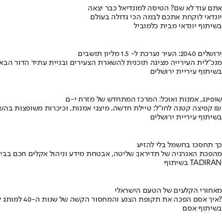
אתם עוד לא שם? הטיסה למונדיאל כבר יצאה
יונדאי לוקחת אתכם לבמה הכי גדולה בעולם
בשיתוף יונדאי מבית כלמוביל
ירושלים 2040: העיר נערכת ל- 1.5 מליון תושבים
מנכ"לית העירייה מציגה תוכנית להשארת הצעירים ובניית עתיד הדור הבא
בשיתוף עיריית ירושלים
שופינג, אמנות ואוכל: המרכז המתחדש של מזרח י-ם
קפיצה קטנה לחו"ל: טיילת חדשה, מיצגי אמנות, וכיכרות משופצות בהשקעה של 100 מיליון ₪
בשיתוף עיריית ירושלים
כך תחסכו בחשמל בלי להזיע
מהפכת האנרגיה של תדיראן: שליטה, אבטחת מידע וניהול אקלים חכם בבי
בשיתוף TADIRAN
מאחורי הקלעים של הטעם הישראלי
איך אסם הפכה את תקופת הצנע והמחסור הקשה של שנות ה-40 למותג לאומי?
בשיתוף אסם