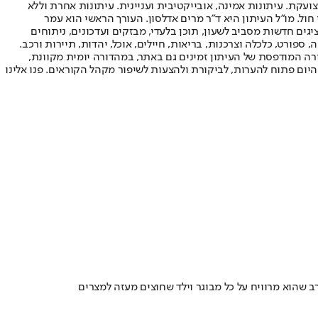
ועקת. עיתונות אמינה, אובייקטיבית ועניינית. עיתונות אחרת וללא
עור החשיפה הגבוה ביותר בימי חול. מו"ל העיתון היא ד"ר מרים אדלסון. העורך הראשי הוא עמר
 והעורך המייסד הוא עמוס רגב. אתרי האינטרנט של "ישראל היום" בעברית ובאנגלית, כמו כן היישומונים (אפליקציות) לאנדרואיד ול-iOS, מציגים חדשות מסביב לשעון, תוכן בלעדי, מבזקים ועדכונים, ניתוחים
, ספורט, כלכלה וצרכנות, בריאות, חיילים, אוכל, יהדות, תיירות ורכב.
דורה המודפסת של העיתון זמינים גם באתר, במהדורה יומית מקוונת,
היום פתוח להערות, לביקורת ולהצעות לשיפור מקהל הקוראים. פנו אלינו
ב שהוא מרוויח על כל מבוגר וילד שחוצים מעזה למצרים