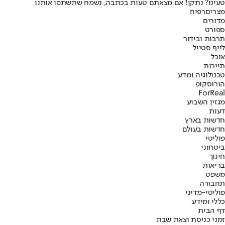
טעינו? נתקן! אם מצאתם טעות בכתבה, נשמח שתשתפו אותנו
מצרים
רפיח
מדורים
ספורט
תרבות ובידור
לייף סטייל
אוכל
תיירות
טכנולוגיה ומדע
הורוסקופ
ForReal
מגזין השבוע
דעות
חדשות בארץ
חדשות בעולם
פוליטי
ביטחוני
חינוך
בריאות
משפט
תחבורה
פוליטי-מדיני
כללי ומידע
דף הבית
זמני כניסת וצאת שבת