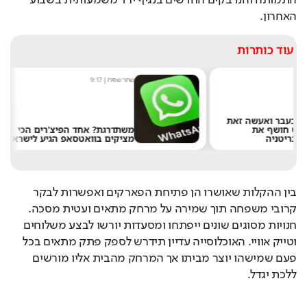
האחרון. 
עוד כותרות
שחר שפירו
|
9:17
מ
משתדרגת? אחד הפיצ'רים הכי
מציקים בוואטסאפ הגיע לישראל
א
בין ההקלות שאושרו הן פתיחת הפארקים ואפשרות לבקר 
קרובי משפחה תוך שמירה על מרחק מתאים ועטית מסכה. 
חנויות מסוגים שונים ייפתחו ומסעדות יורשו לבצע משלוחים 
וטייק אוויי. האוכלוסייה עדיין תידרש לספק פתק מתאים בכל 
פעם שמישהו יוצר מביתו אך המרחק מהבית אליו מורשים 
ללכת יגדל. 