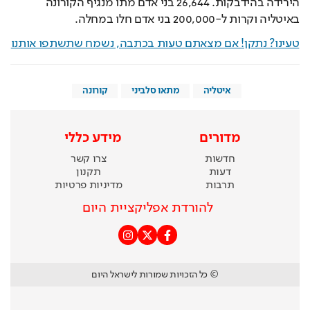
הירידה בהידבקות. 26,644 בני אדם מתו מנגיף הקורונה 
באיטליה וקרות ל-200,000 בני אדם חלו במחלה. 
טעינו? נתקן! אם מצאתם טעות בכתבה, נשמח שתשתפו אותנו
איטליה
מתאו סלביני
קורונה
מדורים
מידע כללי
חדשות
צרו קשר
דעות
תקנון
תרבות
מדיניות פרטיות
להורדת אפליקציית היום
© כל הזכויות שמורות לישראל היום