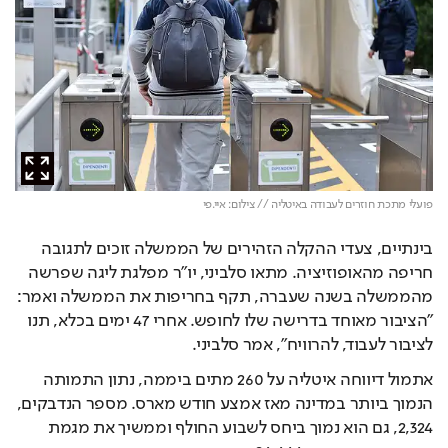
פועלי מתכת חוזרים לעבודה באיטליה // צילום: איי.פי
בינתיים, צעדי ההקלה הזהירים של הממשלה זוכים לתגובה 
חריפה מהאופוזיציה. מתאו סלביני, יו"ר מפלגת ליגה שפרשה 
מהממשלה בשנה שעברה, תקף בחריפות את הממשלה ואמר: 
"הציבור מאוחד בדרישה שלו לחופש. אחרי 47 ימים בכלא, תנו 
לציבור לעבוד, להרוויח", אמר סלביני. 
אתמול דיווחה איטליה על 260 מתים ביממה, נתון התמותה 
הנמוך ביותר במדינה מאז אמצע חודש מארס. מספר הנדבקים, 
2,324, גם הוא נמוך ביחס לשבוע החולף וממשיך את מגמת 