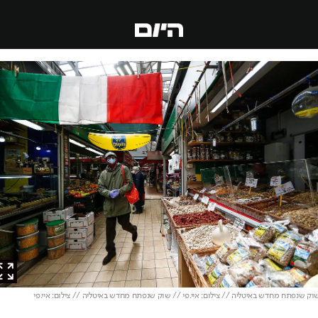
שנפתח מחדש באיטליה // צילום: איי.פי // שוק שנפתח מחדש באיטליה // צילום: איי.פי