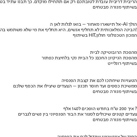
הריבית דריבית עובדת לטובתכם רק אם תתחילו מוקדם. כך תבנו עתיד בט
בשיתוף מנורה מבטחים
אל תישארו מאחור – בואו לגלות לאן ה-AI הולך
הבינה המלאכותית לא תחליף אנשים, היא תחליף את מי שלא משתמש בה!
בשיתוף HIT,המכון הטכנולוגי חולון
מהפכת הרובוטיקה לבית
מהפכת הניקיון החכם: כל הבית נקי בלחיצת כפתור
בשיתוף רונלייט
הטעויות שיחתכו לכם את קצבת הפנסיה
ממשיכת כספים ועד חוסר תכנון – הצעדים שיצילו את הכסף שלכם
בשיתוף מנורה מבטחים
איך 200 ש"ח בחודש הופכים ל140 אלף ?
צעדים קטנים שיכולים לסגור את הבור הפנסיוני בין נשים לגברים
בשיתוף מנורה מבטחים