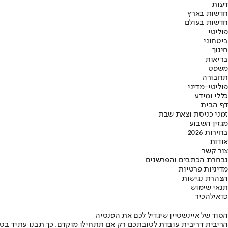
דעות
חדשות בארץ
חדשות בעולם
פוליטי
ביטחוני
חינוך
בריאות
משפט
תחבורה
פוליטי-מדיני
כללי ומידע
דף הבית
זמני כניסת וצאת שבת
מגזין השבוע
בחירות 2026
אודות
צור קשר
נבחרת הכתבים והפרשנים
מדיניות פרטיות
הצהרת נגישות
תנאי שימוש
כדאי
להכיר
הסוד של איינשטיין שיגדיל לכם את הפנסיה
הריבית דריבית עובדת לטובתכם רק אם תתחילו מוקדם. כך תבנו עתיד בט