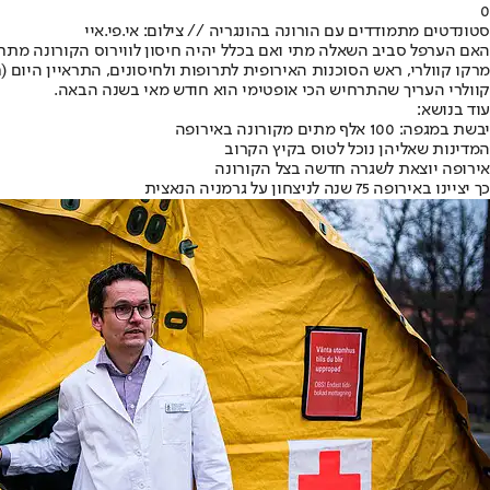
0
סטונדטים מתמודדים עם הורונה בהונגריה // צילום: אי.פי.איי
האם הערפל סביב השאלה מתי ואם בכלל יהיה חיסון לווירוס הקורונה מתחי
מרקו קוולרי, ראש הסוכנות האירופית לתרופות ולחיסונים, התראיין היום 
קוולרי העריך שהתרחיש הכי אופטימי הוא חודש מאי בשנה הבאה.
עוד בנושא:
יבשת במגפה: 100 אלף מתים מקורונה באירופה
המדינות שאליהן נוכל לטוס בקיץ הקרוב
אירופה יוצאת לשגרה חדשה בצל הקורונה
כך יציינו באירופה 75 שנה לניצחון על גרמניה הנאצית