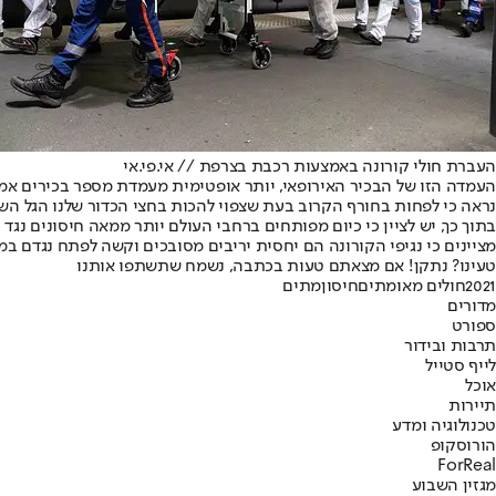
העברת חולי קורונה באמצעות רכבת בצרפת // אי.פי.אי
העמדה הזו של הבכיר האירופאי, יותר אופטימית מעמדת מספר בכירים אמרי
נראה כי לפחות בחורף הקרוב בעת שצפוי להכות בחצי הכדור שלנו הגל השנ
בתוך כך, יש לציין כי כיום מפותחים ברחבי העולם יותר ממאה חיסונים נג
מציינים כי נגיפי הקורונה הם יחסית יריבים מסובכים וקשה לפתח נגדם במה
טעינו? נתקן! אם מצאתם טעות בכתבה, נשמח שתשתפו אותנו
2021
חולים מאומתים
חיסון
מתים
מדורים
ספורט
תרבות ובידור
לייף סטייל
אוכל
תיירות
טכנולוגיה ומדע
הורוסקופ
ForReal
מגזין השבוע