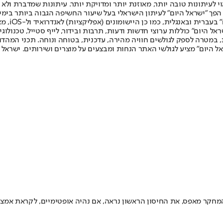
לעיתונות טובה יותר, מאוזנת יותר ומדויקת יותר. עיתונות שמדברת ולא צ
שלום. המהדורה המודפסת הראשונה פורסמה ב-30 ביולי 2007, וב-2010 הפך "ישראל היום" לעיתון הישראלי בעל שי
לחמנוביץ,
ל היום" כוללות ערוצי חדשות ודעות, תרבות ובידור, לייף סטייל, טכנולוגיה
ברית, במטרה לספק לגולשים חוויה מהירה, עדכנית, בטוחה ונוחה. תכני המה
ל היום" מציע לגולשי האתר הנחות ומבצעים על מוצרים ושירותים. ישראל 
המחקר מאפס, את החיסון הראשון נראה, אם נהיה אופטימיים, לקראת אמצ