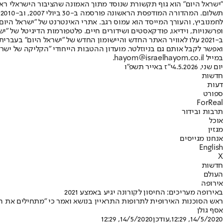
"ישראל היום" הוא גוף תקשורת שנוסד מתוך האמונה שהציבור הישראלי ראוי 
ת
ופרשנויות, וידיאו, פודקאסטים ושידורים חיים. פלטפורמות הדיגיטל של "ישרא
ב-2021 עלו לאוויר האתר החדש והיישומון החדש של "ישראל היום" בע
ואפשר לקבל אותם גם בניוזלטר. מועדון ההטבות הייחודי "הקליקה של ישרא
במייל hayom@israelhayom.co.il.
יום שני, 4.5.2026
י"ז באייר תשפ"ו
חדשות
דעות
ספורט
ForReal
תרבות ובידור
אוכל
מגזין
אנחנו מגייסים
English
X
חדשות
העולם
אירופה
באירופה מעריכים: החיסון לקורונה יגיע באמצע 2021
ראש הסוכנות האירופית לתרופות התראיין בנושא ואמר כי "מתחילים את 
אסף גולן
14/5/2020, 12:29
,עודכן
14/5/2020, 12:29