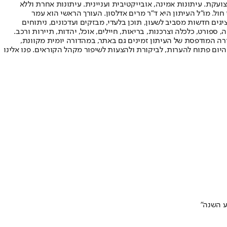
ועקת. עיתונות אמינה, אובייקטיבית ועניינית. עיתונות אחרת וללא
עור החשיפה הגבוה ביותר בימי חול. מו"ל העיתון היא ד"ר מרים אדלסון. העורך הראשי הוא עמר
 והעורך המייסד הוא עמוס רגב. אתרי האינטרנט של "ישראל היום" בעברית ובאנגלית, כמו כן היישומונים (אפליקציות) לאנדרואיד ול-iOS, מציגים חדשות מסביב לשעון, תוכן בלעדי, מבזקים ועדכונים, ניתוחים
, ספורט, כלכלה וצרכנות, בריאות, חיילים, אוכל, יהדות, תיירות ורכב.
דורה המודפסת של העיתון זמינים גם באתר, במהדורה יומית מקוונת,
היום פתוח להערות, לביקורת ולהצעות לשיפור מקהל הקוראים. פנו אלינו
ע השנה"