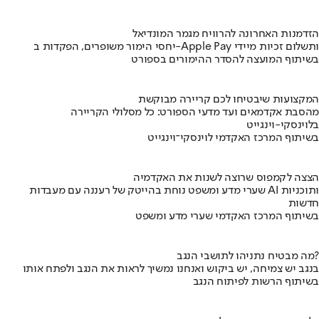
הזדמנות האחרונה להרוויח מגמר המונדיאל
יחסי הימור משופרים, הפקדות ב-Apple Pay ותשלום זכיות מיידי
בשיתוף המועצה להסדר ההימורים בספורט
המקצועות שיבטיחו לכם קריירה מבוקשת
מהסבת אקדמאים ועד מדעי הספורט: כל מסלולי הקריירה
בלוינסקי-וינגייט
בשיתוף המרכז האקדמי לוינסקי־וינגייט
הצצה לקמפוס שרוצה לשנות את האקדמיה
שערי מדע ומשפט נוחת בהייטק של רעננה עם מעבדות AI ותוכניות
חדשות
בשיתוף המרכז האקדמי שערי מדע ומשפט
מה מבטיח נתניהו לתושבי הנגב?
בנגב יש צמיחה, יש ביקוש ואנחנו נמשיך לראות את הנגב ולפתח אותו
בשיתוף הרשות לפיתוח הנגב