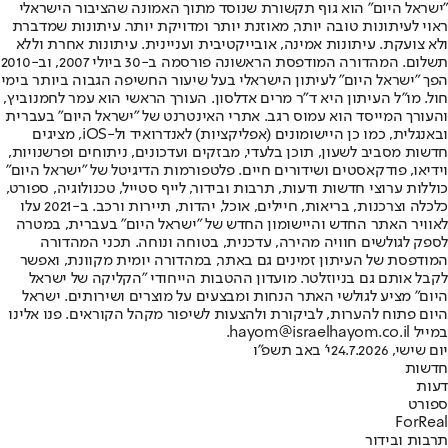
"ישראל היום" הוא גוף תקשורת שנוסד מתוך האמונה שהציבור הישראלי
ראוי לעיתונות טובה יותר, מאוזנת יותר ומדויקת יותר. עיתונות שמדברת
ולא צועקת. עיתונות אמינה, אובייקטיבית ועניינית. עיתונות אחרת וללא
תשלום. המהדורה המודפסת הראשונה פורסמה ב-30 ביולי 2007, וב-2010
הפך "ישראל היום" לעיתון הישראלי בעל שיעור החשיפה הגבוה ביותר בימי
חול. מו"ל העיתון היא ד"ר מרים אדלסון. העורך הראשי הוא עמר לחמנוביץ,
והעורך המייסד הוא עמוס רגב. אתרי האינטרנט של "ישראל היום" בעברית
ובאנגלית, כמו כן היישומונים (אפליקציות) לאנדרואיד ול-iOS, מציגים
חדשות מסביב לשעון, תוכן בלעדי, מבזקים ועדכונים, ניתוחים ופרשנויות,
וידיאו, פודקאסטים ושידורים חיים. פלטפורמות הדיגיטל של "ישראל היום"
כוללות ערוצי חדשות ודעות, תרבות ובידור, לייף סטייל, טכנולוגיה, ספורט,
כלכלה וצרכנות, בריאות, חיילים, אוכל, יהדות, תיירות ורכב. ב-2021 עלו
לאוויר האתר החדש והיישומון החדש של "ישראל היום" בעברית, במטרה
לספק לגולשים חוויה מהירה, עדכנית, בטוחה ונוחה. תכני המהדורה
המודפסת של העיתון זמינים גם באתר, במהדורה יומית מקוונת, ואפשר
לקבל אותם גם בניוזלטר. מועדון ההטבות הייחודי "הקליקה של ישראל
היום" מציע לגולשי האתר הנחות ומבצעים על מוצרים ושירותים. ישראל
היום פתוח להערות, לביקורת ולהצעות לשיפור מקהל הקוראים. פנו אלינו
במייל hayom@israelhayom.co.il.
יום שישי, 24.7.2026
י' באב תשפ"ו
חדשות
דעות
ספורט
ForReal
תרבות ובידור