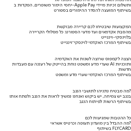
הזדמנות האחרונה להרוויח מגמר המונדיאל
יחסי הימור משופרים, הפקדות ב-Apple Pay ותשלום זכיות מיידי
בשיתוף המועצה להסדר ההימורים בספורט
המקצועות שיבטיחו לכם קריירה מבוקשת
מהסבת אקדמאים ועד מדעי הספורט: כל מסלולי הקריירה
בלוינסקי-וינגייט
בשיתוף המרכז האקדמי לוינסקי־וינגייט
הצצה לקמפוס שרוצה לשנות את האקדמיה
שערי מדע ומשפט נוחת בהייטק של רעננה עם מעבדות AI ותוכניות
חדשות
בשיתוף המרכז האקדמי שערי מדע ומשפט
מה מבטיח נתניהו לתושבי הנגב?
בנגב יש צמיחה, יש ביקוש ואנחנו נמשיך לראות את הנגב ולפתח אותו
בשיתוף הרשות לפיתוח הנגב
כל ההטבות שמגיעות לכם
מה ההבדל בין מועדון תעופה וכרטיס אשראי?
בשיתוף FLYCARD