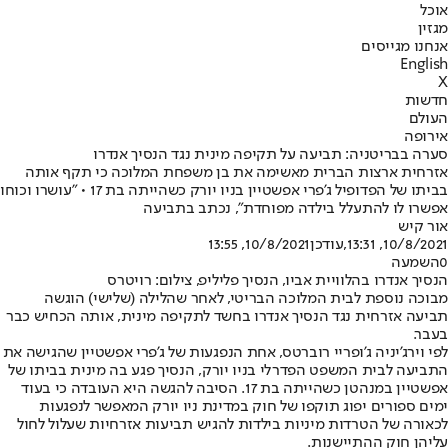
אוכל
מגזין
אנחנו מגייסים
English
X
חדשות
העולם
אירופה
סערה בבריטניה: תביעה על תקיפה מינית נגד הנסיך אנדרו
אזרחית ארצות הברית מאשימה את בן משפחת המלוכה כי תקף אותה
בביתו של הפדופיל ג'פרי אפשטיין בניו יורק כשהייתה בת 17 • "עושרו וכוחו
אפשרו לו להתעלל בילדה מפוחדת", נכתב בתביעה
אור קיש
10/8/2021, 13:31
,עודכן
10/8/2021, 13:55
0
השמעה
הנסיך אנדרו בהלוויית אביו, הנסיך פליליפ, צילום: רויטרס
מבוכה נוספת לבית המלוכה הבריטי, לאחר שהלילה (שלישי) הוגשה
תביעה אזרחית נגד הנסיך אנדרו בחשד לתקיפה מינית, אותה הכחיש כבר
בעבר.
לפי וירג'יניה ג'ופריי רוברטס, אחת הנפגעות של ג'פרי אפשטיין שהגישה את
התביעה לבית המשפט הפדרלי בניו יורק, הנסיך פגע בה מינית בביתו של
אפשטיין במנהטן כשהייתה בת 17. הסיבה להגשה היא העובדה כי בעוד
ימים ספורים יפוג תוקפו של חוק במדינת ניו יורק המאפשר לנפגעות
לכאורה של הטרדות מיניות בילדות להגיש תביעות אזרחיות שעלול לחול
עליהן חוק ההתיישנות.