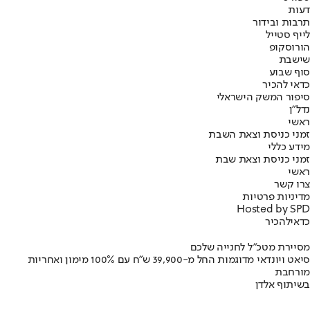
דעות
תרבות ובידור
לייף סטייל
הורוסקופ
שישבת
סוף שבוע
כדאי להכיר
סיפור המשק הישראלי
נדל"ן
ראשי
זמני כניסת וצאת השבת
מידע כללי
זמני כניסת וצאת שבת
ראשי
צרו קשר
מדיניות פרטיות
Hosted by SPD
כדאי
להכיר
מסיירת מטכ"ל לחנייה שלכם
סיאט ויונדאי מדוגמות החל מ-39,900 ש״ח עם 100% מימון ואחריות
מורחבת
בשיתוף אלדן