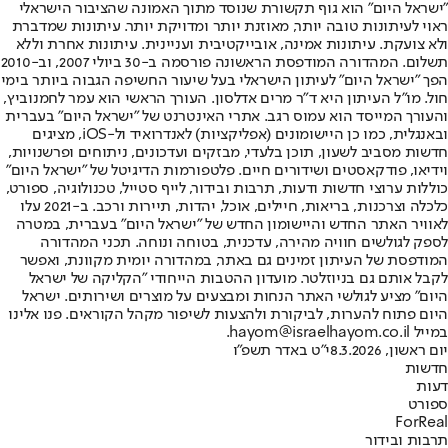
"ישראל היום" הוא גוף תקשורת שנוסד מתוך האמונה שהציבור הישראלי
ראוי לעיתונות טובה יותר, מאוזנת יותר ומדויקת יותר. עיתונות שמדברת
ולא צועקת. עיתונות אמינה, אובייקטיבית ועניינית. עיתונות אחרת וללא
תשלום. המהדורה המודפסת הראשונה פורסמה ב-30 ביולי 2007, וב-2010
הפך "ישראל היום" לעיתון הישראלי בעל שיעור החשיפה הגבוה ביותר בימי
חול. מו"ל העיתון היא ד"ר מרים אדלסון. העורך הראשי הוא עמר לחמנוביץ,
והעורך המייסד הוא עמוס רגב. אתרי האינטרנט של "ישראל היום" בעברית
ובאנגלית, כמו כן היישומונים (אפליקציות) לאנדרואיד ול-iOS, מציגים
חדשות מסביב לשעון, תוכן בלעדי, מבזקים ועדכונים, ניתוחים ופרשנויות,
וידיאו, פודקאסטים ושידורים חיים. פלטפורמות הדיגיטל של "ישראל היום"
כוללות ערוצי חדשות ודעות, תרבות ובידור, לייף סטייל, טכנולוגיה, ספורט,
כלכלה וצרכנות, בריאות, חיילים, אוכל, יהדות, תיירות ורכב. ב-2021 עלו
לאוויר האתר החדש והיישומון החדש של "ישראל היום" בעברית, במטרה
לספק לגולשים חוויה מהירה, עדכנית, בטוחה ונוחה. תכני המהדורה
המודפסת של העיתון זמינים גם באתר, במהדורה יומית מקוונת, ואפשר
לקבל אותם גם בניוזלטר. מועדון ההטבות הייחודי "הקליקה של ישראל
היום" מציע לגולשי האתר הנחות ומבצעים על מוצרים ושירותים. ישראל
היום פתוח להערות, לביקורת ולהצעות לשיפור מקהל הקוראים. פנו אלינו
במייל hayom@israelhayom.co.il.
יום ראשון, 8.3.2026
י"ט באדר תשפ"ו
חדשות
דעות
ספורט
ForReal
תרבות ובידור