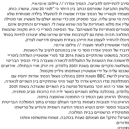
סירב להתייחס לתביעה, הנסיך אנדרו // צילום: אי.פי.איי,
בלשון התביעה שפורסם נכתב בין היתר כי "לפני 20 שנה, עושרו, כוחו,
מעמדו וקשריו של הנסיך אנדרו אפשרו לו להתעלל בילדה מפוחדת שלא
היה מי שיגן עליה. עבר מספיק זמן כדי שהוא ישלם על מעשיו. אני מטילה
עליו את מלוא האחריות על מה שהוא עשה לי. העשירים והחזקים אינם
פטורים מאחריות על מעשיהם". עוד הוסיפה ג'ופריי כי היא מקווה שהגשת
התלונה תהיה פתח גם לקורבנות אחרים שיראו שלא יצטרכו לחיות בפחד
ויוכלו להחזיר לעצמן את חייהן בעזרת מעשים ודרישה לצדק.
ג'פרי אפשטיין לאחר מעצרו // צילום: איי.פי,
דוברו של הנסיך אנדרו מסר כי אין בכוונתם להגיב על הטענות.
כזכור, במשפט שהתקיים בשנת 2014 נגד ג'פרי אפשטיין העלתה ג'ופריי
לראשונה את הטענות על התעללות לכאורה שעברה בידי הנסיך הבריטי
בשלושה מקרים שונים בשנת 2001 בלונדון, ניו יורק ואיי הבתולה. אירועים
שנכפו עליה על ידי אפשטיין ושותפתו גיליין מקסוול.
בראיון לרשת BBC משנת 2019 במהלכו נשאל הנסיך אודות יחסיו עם
המתלוננת נגדו הכחיש אדרו כל קשר מיני שהתקיים בין השניים לכאורה,
אך אמר כי הוא זוכר במעורפל פגישה בין השניים שנערכה בשנת 2001
בלונדון, במהלכה צולמו השניים כאשר ידיו היו כרוכות סביב מותניה.
במהלך הראיון טען הנסיך כי התמונה שהופצה בוימה.
הראיון גרר תגובות נזעמות ברחבי העולם ובפרט בתוך הממלכה הבריטית
וכעבור מספר ימים הוציא הנסיך הודעה רשמית והודיע על פרישתו
מתפקידיו הרשמיים בבית המלוכה.
טעינו? נתקן! אם מצאתם טעות בכתבה, נשמח שתשתפו אותנו
מדורים
ספורט