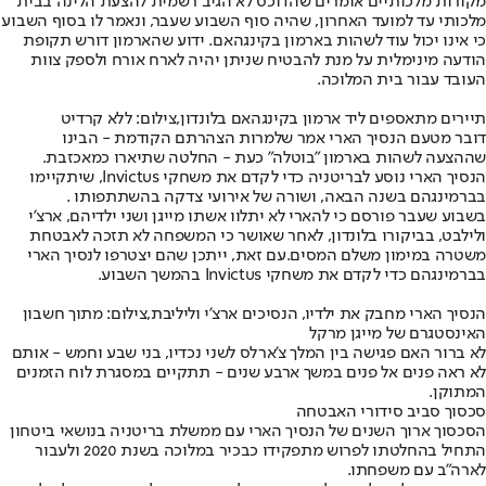
מקורות מלכותיים אומרים שהדוכס לא הגיב רשמית להצעת הלינה בבית
מלכותי עד למועד האחרון, שהיה סוף השבוע שעבר, ונאמר לו בסוף השבוע
כי אינו יכול עוד לשהות בארמון בקינגהאם. ידוע שהארמון דורש תקופת
הודעה מינימלית על מנת להבטיח שניתן יהיה לארח אורח ולספק צוות
העובד עבור בית המלוכה.
תיירים מתאספים ליד ארמון בקינגהאם בלונדון,צילום: ללא קרדיט
דובר מטעם הנסיך הארי אמר שלמרות הצהרתם הקודמת - הבינו
שההצעה לשהות בארמון "בוטלה" כעת - החלטה שתיארו כמאכזבת.
הנסיך הארי נוסע לבריטניה כדי לקדם את משחקי Invictus, שיתקיימו
בברמינגהם בשנה הבאה, ושורה של אירועי צדקה בהשתתפותו .
בשבוע שעבר פורסם כי להארי לא יתלוו אשתו מייגן ושני ילדיהם, ארצ'י
ולילבט, בביקורו בלונדון, לאחר שאושר כי המשפחה לא תזכה לאבטחת
משטרה במימון משלם המסים.עם זאת, ייתכן שהם יצטרפו לנסיך הארי
בברמינגהם כדי לקדם את משחקי Invictus בהמשך השבוע.
הנסיך הארי מחבק את ילדיו, הנסיכים ארצ'י וליליבת,צילום: מתוך חשבון
האינסטגרם של מייגן מרקל
לא ברור האם פגישה בין המלך צ'ארלס לשני נכדיו, בני שבע וחמש - אותם
לא ראה פנים אל פנים במשך ארבע שנים - תתקיים במסגרת לוח הזמנים
המתוקן.
סכסוך סביב סידורי האבטחה
הסכסוך ארוך השנים של הנסיך הארי עם ממשלת בריטניה בנושאי ביטחון
התחיל בהחלטתו לפרוש מתפקידו כבכיר במלוכה בשנת 2020 ולעבור
לארה"ב עם משפחתו.