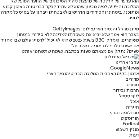
הוא ערער על החלטה של ​​מועצת ניהול הסיכונים של הוועד הפועל של
המלוכה וה-VIP, לפיה מכיוון שהוא לא עתיד לבקר בבריטניה באופן קבוע
ומתוכנן, ביטחונו והסידורים הדרושים לאבטחתו ייבחנו על בסיס כל מקרה
לגופו.
מייגן מרקל והנסיך הארי,צילום: GettyImages
בעבר הוא אמר שלא יביא את משפחתו למדינה ללא סידורי ביטחון
משופרים, ואמר ל-BBC בשנת 2025 שהוא לא יכול "לדמיין עולם שבו אחזיר
את אשתי וילדיי לבריטניה בשלב זה".
טעינו? נתקן! אם מצאתם טעות בכתבה, נשמח שתשתפו אותנו
עקבו אחרינו
G
o
o
g
l
e
News
ארמון בקינגהאם
בית המלוכה הבריטי
הנסיך הארי
מדורים
ספורט
תרבות ובידור
לייף סטייל
אוכל
תיירות
טכנולוגיה ומדע
הורוסקופ
ForReal
מגזין השבוע
דעות