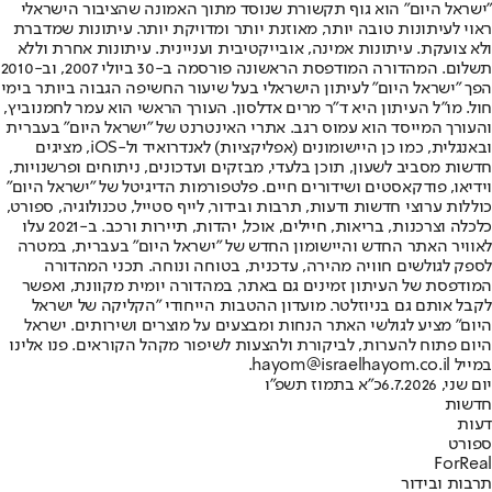
"ישראל היום" הוא גוף תקשורת שנוסד מתוך האמונה שהציבור הישראלי
ראוי לעיתונות טובה יותר, מאוזנת יותר ומדויקת יותר. עיתונות שמדברת
ולא צועקת. עיתונות אמינה, אובייקטיבית ועניינית. עיתונות אחרת וללא
תשלום. המהדורה המודפסת הראשונה פורסמה ב-30 ביולי 2007, וב-2010
הפך "ישראל היום" לעיתון הישראלי בעל שיעור החשיפה הגבוה ביותר בימי
חול. מו"ל העיתון היא ד"ר מרים אדלסון. העורך הראשי הוא עמר לחמנוביץ,
והעורך המייסד הוא עמוס רגב. אתרי האינטרנט של "ישראל היום" בעברית
ובאנגלית, כמו כן היישומונים (אפליקציות) לאנדרואיד ול-iOS, מציגים
חדשות מסביב לשעון, תוכן בלעדי, מבזקים ועדכונים, ניתוחים ופרשנויות,
וידיאו, פודקאסטים ושידורים חיים. פלטפורמות הדיגיטל של "ישראל היום"
כוללות ערוצי חדשות ודעות, תרבות ובידור, לייף סטייל, טכנולוגיה, ספורט,
כלכלה וצרכנות, בריאות, חיילים, אוכל, יהדות, תיירות ורכב. ב-2021 עלו
לאוויר האתר החדש והיישומון החדש של "ישראל היום" בעברית, במטרה
לספק לגולשים חוויה מהירה, עדכנית, בטוחה ונוחה. תכני המהדורה
המודפסת של העיתון זמינים גם באתר, במהדורה יומית מקוונת, ואפשר
לקבל אותם גם בניוזלטר. מועדון ההטבות הייחודי "הקליקה של ישראל
היום" מציע לגולשי האתר הנחות ומבצעים על מוצרים ושירותים. ישראל
היום פתוח להערות, לביקורת ולהצעות לשיפור מקהל הקוראים. פנו אלינו
במייל hayom@israelhayom.co.il.
יום שני, 6.7.2026
כ"א בתמוז תשפ"ו
חדשות
דעות
ספורט
ForReal
תרבות ובידור