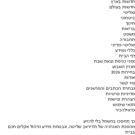
חדשות בארץ
חדשות בעולם
פוליטי
ביטחוני
חינוך
בריאות
משפט
תחבורה
פוליטי-מדיני
כללי ומידע
דף הבית
זמני כניסת וצאת שבת
מגזין השבוע
בחירות 2026
אודות
צור קשר
נבחרת הכתבים והפרשנים
מדיניות פרטיות
הצהרת נגישות
תנאי שימוש
כדאי
להכיר
כך תחסכו בחשמל בלי להזיע
מהפכת האנרגיה של תדיראן: שליטה, אבטחת מידע וניהול אקלים חכם
בבית