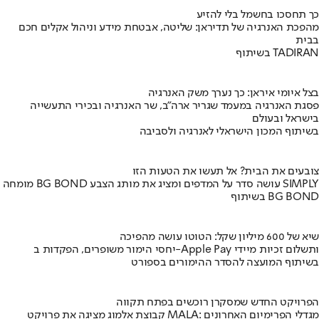
כך תחסכו בחשמל בלי להזיע
מהפכת האנרגיה של תדיראן: שליטה, אבטחת מידע וניהול אקלים חכם
בבית
בשיתוף TADIRAN
בצל איומי איראן: כך נערך משק האנרגיה
פסגת האנרגיה במעמד שגריר ארה"ב, שר האנרגיה ובכירי התעשייה
בישראל ובעולם
בשיתוף המכון הישראלי לאנרגיה ולסביבה
צובעים את הבית? אל תעשו את הטעות הזו
מומחה BG BOND עושה סדר על המדפים ומציג את מותג הצבע SIMPLY
בשיתוף BG BOND
שיא של 600 מיליון שקל: הטוטו עושה מהפיכה
יחסי הימור משופרים, הפקדות ב-Apple Pay ותשלום זכיות מיידי
בשיתוף המועצה להסדר ההימורים בספורט
הפרויקט החדש שמסקרן רוכשים בפתח תקווה
קבוצת אלמוג מציגה את פרויקט MALA: מגדלי הפרימיום האחרונים