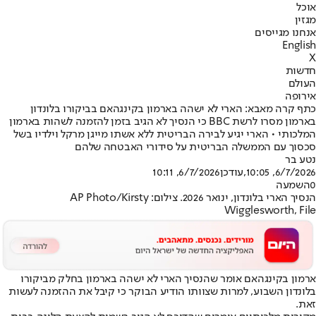
אוכל
מגזין
אנחנו מגייסים
English
X
חדשות
העולם
אירופה
כתף קרה מאבא: הארי לא ישהה בארמון בקינגהאם בביקורו בלונדון
בארמון מסרו לרשת BBC כי הנסיך לא הגיב בזמן להזמנה לשהות בארמון
המלכותי • הארי יגיע לבירה הבריטית ללא אשתו מייגן מרקל וילדיו בשל
סכסוך עם הממשלה הבריטית על סידורי האבטחה שלהם
נטע בר
6/7/2026, 10:05
,עודכן
6/7/2026, 10:11
0
השמעה
הנסיך הארי בלונדון, ינואר 2026. צילום: AP Photo/Kirsty
Wigglesworth, File
ארמון בקינגהאם אומר שהנסיך הארי לא ישהה ​​בארמון בחלק מביקורו
בלונדון השבוע, למרות שצוותו הודיע ​​הבוקר כי קיבל את ההזמנה לעשות
זאת.