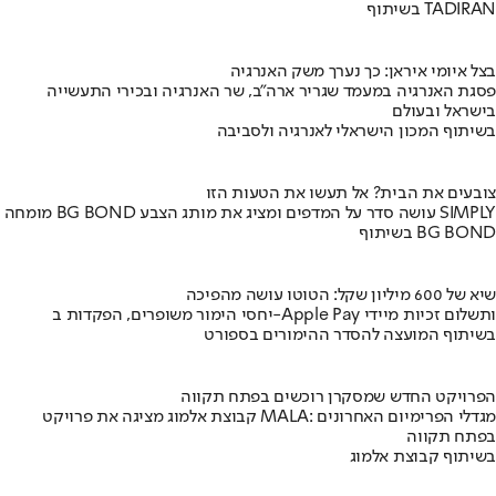
בשיתוף TADIRAN
בצל איומי איראן: כך נערך משק האנרגיה
פסגת האנרגיה במעמד שגריר ארה"ב, שר האנרגיה ובכירי התעשייה
בישראל ובעולם
בשיתוף המכון הישראלי לאנרגיה ולסביבה
צובעים את הבית? אל תעשו את הטעות הזו
מומחה BG BOND עושה סדר על המדפים ומציג את מותג הצבע SIMPLY
בשיתוף BG BOND
שיא של 600 מיליון שקל: הטוטו עושה מהפיכה
יחסי הימור משופרים, הפקדות ב-Apple Pay ותשלום זכיות מיידי
בשיתוף המועצה להסדר ההימורים בספורט
הפרויקט החדש שמסקרן רוכשים בפתח תקווה
קבוצת אלמוג מציגה את פרויקט MALA: מגדלי הפרימיום האחרונים
בפתח תקווה
בשיתוף קבוצת אלמוג