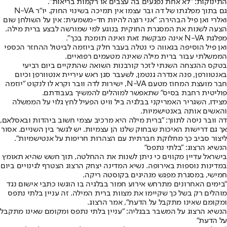
התינוקות: "לא אחת נפגעים בה עצבים או רקמות בריאות".
גם בתוך מפלגתו של דה ובר עצמו אין תמיכה בשינוי החוק. יו״ר N-VA
ואלרי ואן פיל הבהירה: "אני רוצה להיות חד-משמעית: אין על השולחן שום
הצעה לשנות את המסגרת החוקית בנוגע למי שמורשה לבצע ברית מילה.
מפלגת N-VA אינה מבקשת זאת ואינה תומכת בכך".
ואן פיל הוסיפה בגאווה כי נטלה בעבר חלק ביוזמה לביטול ההחזר הכספי
הממשלתי עבור ברית מילה שאינה מטעמים רפואיים.
בטקס ההנצחה השנתי לזכר קורבנות השואה שהתקיים ביום רביעי
באנטוורפן, פנה אנדרה גנטמן, לשעבר סגן ראש עיריית אנטוורפן וכיום
חבר מועצת המחוז מטעם N-VA, ישירות לדה וובר וקרא לו לנקוט ״יוזמה
פוליטית רחבת בסיס״ שתאפשר למוהלים להמשיך בעבודתם.
מצידו, השגריר האמריקני בבלגיה ביל וויט הפעיל לחץ גלוי על הממשלה
והאשים אותה באנטישמיות.
דה וובר ניסה לתווך: "ברית מילה היא מרכיב עצמי חשוב ביהדות ובאסלאם,
אך גם דרישות האיכות שבחוק שלנו הן עצמיות. יש לגשר בין השניים. אסור
ליצור סביב כך מחלוקת חברתית עם הצהרות חריפות על אנטישמיות".
הנשיא הרצוג: "בלתי נתפס"
בישראל עדיין מקווים כי ניתן לשנות את ההחלטה, תוך חשש שהיא תאומץ
במדינות נוספות באירופה. נשיא המדינה יצחק הרצוג הצטרף לגינויים ביום
חמישי, במסגרת מפגש מנהיגים בקוסטה ריקה.
"בימים האחרונים מתרחש אירוע חמור בבלגיה בו הוגשו כתבי אישום נגד
מוהלים רק בשל כך שקיימו את מצוות ברית המילה. זה עניין בלתי נתפס
ומקומם שאינו מתקבל על הדעת״, אמר הרצוג.
הנשיא הרצוג על המשבר בבגליה: "עניין בלתי נתפס ומקומם שאינו מתקבל
על הדעת״