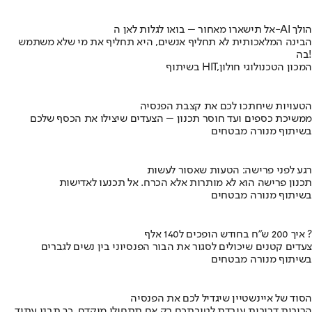
אל תישארו מאחור – בואו לגלות לאן ה-AI הולך
הבינה המלאכותית לא תחליף אנשים, היא תחליף את מי שלא משתמש
בה!
בשיתוף HIT,המכון הטכנולוגי חולון
הטעויות שיחתכו לכם את קצבת הפנסיה
ממשיכת כספים ועד חוסר תכנון – הצעדים שיצילו את הכסף שלכם
בשיתוף מנורה מבטחים
רגע לפני פרישה: הטעות שאסור לעשות
תכנון פרישה הוא לא מותרות אלא הכרח. אל תכנעו לאדישות
בשיתוף מנורה מבטחים
איך 200 ש"ח בחודש הופכים ל140 אלף ?
צעדים קטנים שיכולים לסגור את הבור הפנסיוני בין נשים לגברים
בשיתוף מנורה מבטחים
הסוד של איינשטיין שיגדיל לכם את הפנסיה
הריבית דריבית עובדת לטובתכם רק אם תתחילו מוקדם. כך תבנו עתיד