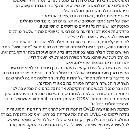
ראש ממשלת בלגיה בארט דה וובר מנסה לקדם הסדר חוקי שיאפשר
למוהלים יהודים לבצע ברית מילה, אך נתקל בהתנגדות נוקשה, הן
בפרלמנט הבלגי והן בתוך מפלגתו שלו.
ראש ממשלת בלגיה, בארט דה וובר,צילום: אי.פי.איי
זאת, על רקע כתבי האישום שהוגשו ביום רביעי נגד שני מוהלים
מאנטוורפן, שעוררו גל גינויים מירושלים ומוושינגטון.
פרקליטות אנטוורפן הודיעה ביום רביעי כי שניים מתוך שלשה מוהלים
שנעצרו לפני כשנה יועמדו לדין פלילי.
לפי הפרקליטות, השניים ביצעו ברית מילה ללא הכשרה רפואית ובלי
נוכחות רופא, ובכך ביצעו לטענתה פרוצדורה רפואית על ״חסרי ישע״. כתב
האישום כולל חבלה בגוף בכוונת זדון בקטינים ועיסוק בלתי חוקי ברפואה.
המוהל השלישי, שהוא בעל הכשרה רפואית, לא יועמד לדין.
יהודים חרדים באנטוורפן,צילום: אי.פי
הידיעה הציתה גל זעם בקהילה היהודית, וכן גינויים בינלאומיים משר
החוץ גדעון סער ומשגריר ארה"ב בבריסל ביל וייט. גורמים מרכזיים הכריזו
כי מדובר ב״תחילת הסוף״ של יהדות בלגיה. ההחלטה מגיעה לאחר שגם
השחיטה הכשרה הוכרזה אסורה ברוב אזורי המדינה.
דה וובר מנסה לגבש פתרון חקיקתי, אך נתקל בחסימה מכל עבר. לפי
דיווחים בתקשורת הבלגית, לפחות שתי מפלגות מרכזיות בפרלמנט אינן
מעוניינות בדיון מיוחד: CD&V מהימין-מרכז ו-Vooruit מהשמאל-מרכז.
"שהילד יחליט בגיל 16"
מפלגת האופוזיציה OVLD דוחפת דווקא להחמרת התקנות. הסנטורית
גודלה ליקנס מ-OVLD הציגה את עמדתה בפירוש: "אני לא מתנגדת בצורה
מוחלטת לברית מילה, אך רק בתנאי שהילד יוכל להחליט בעצמו כשיגיע
לגיל שש-עשרה או שמונה-עשרה". ליקנס הוסיפה כי הטקס מסכן את