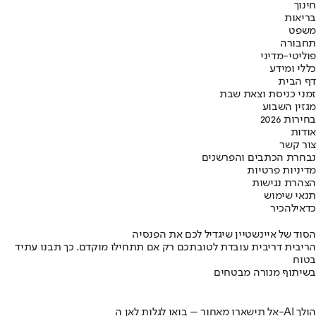
חינוך
בריאות
משפט
תחבורה
פוליטי-מדיני
כללי ומידע
דף הבית
זמני כניסת וצאת שבת
מגזין השבוע
בחירות 2026
אודות
צור קשר
נבחרת הכתבים והפרשנים
מדיניות פרטיות
הצהרת נגישות
תנאי שימוש
כדאי
להכיר
הסוד של איינשטיין שיגדיל לכם את הפנסיה
הריבית דריבית עובדת לטובתכם רק אם תתחילו מוקדם. כך תבנו עתיד
בטוח
בשיתוף מנורה מבטחים
אל תישארו מאחור – בואו לגלות לאן ה-AI הולך