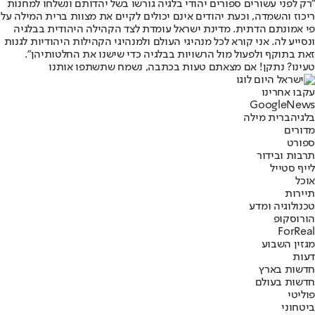
״רק לפני עשורים ספורים יהודי בלגיה גורשו בשל יהדותם ונשלחו למחנות
ריכוז והשמדה, וכעת יהודים אינם יכולים לקיים את מצוות ברית המילה על
פי אמונתם הדתית. מדינת ישראל עומדת לצד הקהילה היהודית בבלגיה
ונסייע לה. אני קורא לכל מנהיגי העולם ולמנהיגי הקהילות היהודיות לגנות
זאת בתוקף ולפעול מול הרשויות בבלגיה כדי שישנו את החלטותיהן״.
טעינו? נתקן! אם מצאתם טעות בכתבה, נשמח שתשתפו אותנו
עקבו אחרינו
G
o
o
g
l
e
News
בלגיה
ברית מילה
מדורים
ספורט
תרבות ובידור
לייף סטייל
אוכל
תיירות
טכנולוגיה ומדע
הורוסקופ
ForReal
מגזין השבוע
דעות
חדשות בארץ
חדשות בעולם
פוליטי
ביטחוני