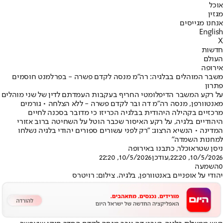
אוכל
מגזין
אנחנו מגייסים
English
X
חדשות
העולם
אירופה
משבר המוהלים בבלגיה: רה״מ מנסה לקדם פשרה - בפרלמנט חוסמים
פתרון
על רקע המשבר הדיפלומטי החריף בעקבות העמדתם לדין של שני מוהלים
מאנטוורפן, מנסה רה״מ דה ובר לקדם פשרה - ללא הצלחה • גורמים
מרכזיים בקהילה היהודית בבלגיה הכריזו כי מדובר בסכנה לחיים
היהודיים בלגיה, על רקע האיסור שכבר הוטל על השחיטה ברוב אזורי
המדינה • הנשיא הרצוג: "רק לפני עשורים ספורים יהודי בלגיה נשלחו
למחנות השמדה"
ניסן שטראוכלר, כתבנו באירופה
10/5/2026, 22:20
,עודכן
10/5/2026, 22:20
0
השמעה
יהודי על אופניים באנטוורפן, בלגיה. צילום: רויטרס