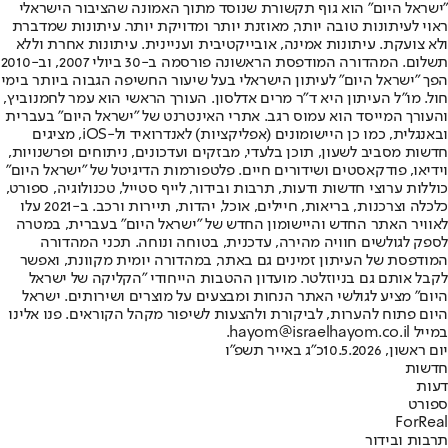
"ישראל היום" הוא גוף תקשורת שנוסד מתוך האמונה שהציבור הישראלי
ראוי לעיתונות טובה יותר, מאוזנת יותר ומדויקת יותר. עיתונות שמדברת
ולא צועקת. עיתונות אמינה, אובייקטיבית ועניינית. עיתונות אחרת וללא
תשלום. המהדורה המודפסת הראשונה פורסמה ב-30 ביולי 2007, וב-2010
הפך "ישראל היום" לעיתון הישראלי בעל שיעור החשיפה הגבוה ביותר בימי
חול. מו"ל העיתון היא ד"ר מרים אדלסון. העורך הראשי הוא עמר לחמנוביץ,
והעורך המייסד הוא עמוס רגב. אתרי האינטרנט של "ישראל היום" בעברית
ובאנגלית, כמו כן היישומונים (אפליקציות) לאנדרואיד ול-iOS, מציגים
חדשות מסביב לשעון, תוכן בלעדי, מבזקים ועדכונים, ניתוחים ופרשנויות,
וידיאו, פודקאסטים ושידורים חיים. פלטפורמות הדיגיטל של "ישראל היום"
כוללות ערוצי חדשות ודעות, תרבות ובידור, לייף סטייל, טכנולוגיה, ספורט,
כלכלה וצרכנות, בריאות, חיילים, אוכל, יהדות, תיירות ורכב. ב-2021 עלו
לאוויר האתר החדש והיישומון החדש של "ישראל היום" בעברית, במטרה
לספק לגולשים חוויה מהירה, עדכנית, בטוחה ונוחה. תכני המהדורה
המודפסת של העיתון זמינים גם באתר, במהדורה יומית מקוונת, ואפשר
לקבל אותם גם בניוזלטר. מועדון ההטבות הייחודי "הקליקה של ישראל
היום" מציע לגולשי האתר הנחות ומבצעים על מוצרים ושירותים. ישראל
היום פתוח להערות, לביקורת ולהצעות לשיפור מקהל הקוראים. פנו אלינו
במייל hayom@israelhayom.co.il.
יום ראשון, 10.5.2026
כ"ג באייר תשפ"ו
חדשות
דעות
ספורט
ForReal
תרבות ובידור