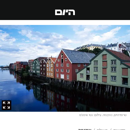
טרונדהיים, נורבגיה
. צילום: גטי אימג'ס