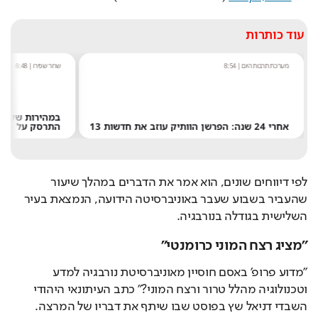
עוד כותרות
מערכת תרבות היום
|
8:54
שחר שפירו
|
8:48
אחרי 24 שנה: הפרשן הוותיק עוזב את חדשות 13
התרסק על היר
לפי דיווחים שונים, הוא אמר את הדברים במהלך שיעור 
שהעביר בשבוע שעבר באוניברסיטה הידועה, הנמצאת בעיר 
השלישית בגודלה בנורבגיה.
"מציג רצח המוני כרומנטי"
"מדוע פרופ' באסם חוסיין מאוניברסיטת נורבגיה למדע 
וטכנולוגיה מהלל טרור ורצח המוני?" כתב העיתונאי היהודי 
השבדי דניאל שץ בפוסט שבו שיתף את דבריו של המרצה.