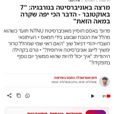
חדשות
העולם
אירופה
מרצה באוניברסיטה בנורבגיה: "7
באוקטובר - הדבר הכי יפה שקרה
במאה הזאת"
פרופ' באסם חוסיין מאוניברסיטת NTNU תועד כשהוא
מהלל את הטבח שבוצע בידי חמאס • העיתונאי
השבדי-יהודי דניאל שץ: "האם ראוי שמי שמהלל טרור
ימשיך לייצג אוניברסיטה אירופית?" • גורם בקהילה
היהודית: "איך יכול להיות שהוא ממשיך יום נוסף
בתפקידו?"
ניסן שטראוכלר, כתבנו באירופה
2/5/2026, 22:43
,
עודכן
3/5/2026, 05:40
21