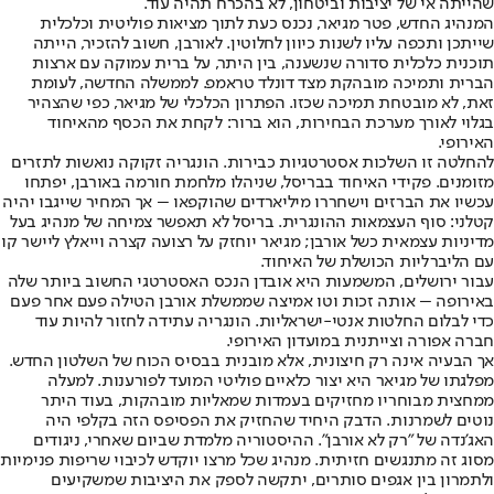
שהייתה אי של יציבות וביטחון, לא בהכרח תהיה עוד.
המנהיג החדש, פטר מגיאר, נכנס כעת לתוך מציאות פוליטית וכלכלית
שייתכן ותכפה עליו לשנות כיוון לחלוטין. לאורבן, חשוב להזכיר, הייתה
תוכנית כלכלית סדורה שנשענה, בין היתר, על ברית עמוקה עם ארצות
הברית ותמיכה מובהקת מצד דונלד טראמפ. לממשלה החדשה, לעומת
זאת, לא מובטחת תמיכה שכזו. הפתרון הכלכלי של מגיאר, כפי שהצהיר
בגלוי לאורך מערכת הבחירות, הוא ברור: לקחת את הכסף מהאיחוד
האירופי.
להחלטה זו השלכות אסטרטגיות כבירות. הונגריה זקוקה נואשות לתזרים
מזומנים. פקידי האיחוד בבריסל, שניהלו מלחמת חורמה באורבן, יפתחו
עכשיו את הברזים וישחררו מיליארדים שהוקפאו – אך המחיר שייגבו יהיה
קטלני: סוף העצמאות ההונגרית. בריסל לא תאפשר צמיחה של מנהיג בעל
מדיניות עצמאית כשל אורבן; מגיאר יוחזק על רצועה קצרה וייאלץ ליישר קו
עם הליברליות הכושלת של האיחוד.
עבור ירושלים, המשמעות היא אובדן הנכס האסטרטגי החשוב ביותר שלה
באירופה – אותה זכות וטו אמיצה שממשלת אורבן הטילה פעם אחר פעם
כדי לבלום החלטות אנטי-ישראליות. הונגריה עתידה לחזור להיות עוד
חברה אפורה וצייתנית במועדון האירופי.
אך הבעיה אינה רק חיצונית, אלא מובנית בבסיס הכוח של השלטון החדש.
מפלגתו של מגיאר היא יצור כלאיים פוליטי המועד לפורענות. למעלה
ממחצית מבוחריו מחזיקים בעמדות שמאליות מובהקות, בעוד היתר
נוטים לשמרנות. הדבק היחיד שהחזיק את הפסיפס הזה בקלפי היה
האג'נדה של "רק לא אורבן". ההיסטוריה מלמדת שביום שאחרי, ניגודים
מסוג זה מתנגשים חזיתית. מנהיג שכל מרצו יוקדש לכיבוי שריפות פנימיות
ולתמרון בין אגפים סותרים, יתקשה לספק את היציבות שמשקיעים