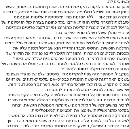
משוועים לה.
וכאן אנו מגיעים לנקודה הקריטית ביותר: אובדן תחושת הביטחון האישי.
בזמן שמדינת ישראל במלחמה והאנטישמיות שטפה את אירופה, בודפשט
נותרה נקודת אור – ללא הפגנות פרו-פלסטיניות אלימות ועם אפס
סובלנות להגירה בלתי חוקית. אורבן עמד כחומה בצורה מול הניסיונות של
בריסל לכפות על הונגריה קליטת מהגרים, וסירב לקבל פליטים ממדינות
ערב – מהלך שעליו שילם מחיר פוליטי כבד.
תהיה האידיאולוגיה האישית שלו אשר תהיה, אם פטר מגיאר יכפוף עצמו
לצינור החמצן הכלכלי של האיחוד האירופי, הוא פשוט יהיה משולל יכולת
החלטה חופשית. החשש הכבד והמיידי הוא שבריסל תכפה עליו את
מכסות הפליטים המוכרות, והונגריה תיאלץ לייבא פנימה את חולייה של
היבשת. פתיחות להגירה, לצד תפיסה פרוגרסיבית של "חופש ביטוי"
שתתיר לארגוני חרם תומכי פלסטין לצעוד ברחובות, יחסלו את מעמדה של
הונגריה כמדינת מקלט בטוחה ליהודים.
במקביל, המהפך הזה צפוי להקריס אקו-סיסטם שלם של מוקדי השפעה.
בשנים האחרונות שימשה הונגריה כבסיס-אם עולמי לארגונים שמרניים
ומכוני מחקר שעמדו לצד ישראל בחירוף נפש. המרחב האסטרטגי הזה,
שיישאר כעת ללא גיבוי ממשלתי, עתיד להתפורר.
התבוננות מפוכחת על המציאות אינה מלאכה קלה. כמי שהקדיש שנים
לביסוס הברית הזו, כואב לראות כיצד חלקים בקהילה המקומית סירבו
להכיר בחשיבותה של חומת המגן שסיפקה הממשלה היוצאת, ובחרו
בקלפי מתוך אשליות שניפצו את המציאות הגיאופוליטית.
נותר רק לקוות שהמחיר על הבחירה הזו לא יהיה גבוה מדי. אנו נמשיך
לעשות הכל כדי לשמור על התשתיות היהודיות שבנינו בעמל כה רב, אך
עבור הציבור הישראלי, המשקיעים והממסד המדיני בירושלים – מדובר