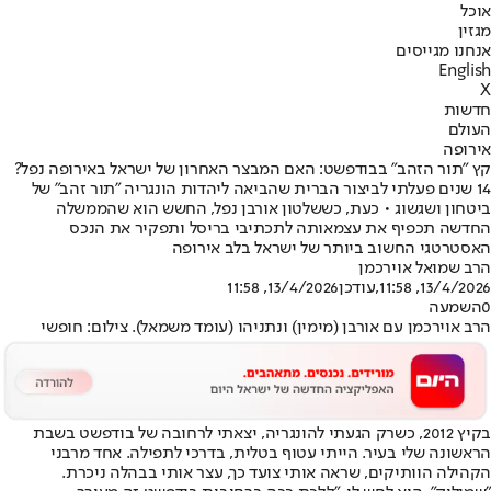
אוכל
מגזין
אנחנו מגייסים
English
X
חדשות
העולם
אירופה
קץ "תור הזהב" בבודפשט: האם המבצר האחרון של ישראל באירופה נפל?
14 שנים פעלתי לביצור הברית שהביאה ליהדות הונגריה "תור זהב" של
ביטחון ושגשוג • כעת, כששלטון אורבן נפל, החשש הוא שהממשלה
החדשה תכפיף את עצמאותה לתכתיבי בריסל ותפקיר את הנכס
האסטרטגי החשוב ביותר של ישראל בלב אירופה
הרב שמואל אוירכמן
13/4/2026, 11:58
,עודכן
13/4/2026, 11:58
0
השמעה
הרב אוירכמן עם אורבן (מימין) ונתניהו (עומד משמאל). צילום: חופשי
בקיץ 2012, כשרק הגעתי להונגריה, יצאתי לרחובה של בודפשט בשבת
הראשונה שלי בעיר. הייתי עטוף בטלית, בדרכי לתפילה. אחד מרבני
הקהילה הוותיקים, שראה אותי צועד כך, עצר אותי בבהלה ניכרת.