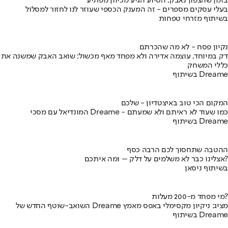
בזמן שהצפון נאבק, הסיוע הגיע מכיוון מפתיע
בעלי עסקים מספרים - זה המענק הכספי שעוזר לנו לחזור למסלול
בשיתוף מזרחי טפחות
נקיון פסח - לא מה שהכרתם
דק במיוחד, עוצמה אדירה ולא מפחד מאף מכשול: שואב האבק שמשנה את
כללי המשחק
בשיתוף Dreame
המקום הכי טוב באיצטדיון - שלכם
המונדיאל עם מסכי Dreame - כמו שעוד לא ראיתם ולא שמעתם
בשיתוף Dreame
ההטבה שתחסוך לכם הרבה כסף
אצלינו כבר לא משלמים על דלק – ומה איתכם?
בשיתוף ניסאן
מי מפחד מ-200 מעלות?
השואב-שוטף החדש של Dreame מציג: ניקיון מקסימלי באפס מאמץ
בשיתוף Dreame