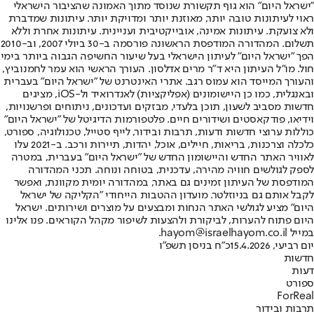
"ישראל היום" הוא גוף תקשורת שנוסד מתוך האמונה שהציבור הישראלי
ראוי לעיתונות טובה יותר, מאוזנת יותר ומדויקת יותר. עיתונות שמדברת
ולא צועקת. עיתונות אמינה, אובייקטיבית ועניינית. עיתונות אחרת וללא
תשלום. המהדורה המודפסת הראשונה פורסמה ב-30 ביולי 2007, וב-2010
הפך "ישראל היום" לעיתון הישראלי בעל שיעור החשיפה הגבוה ביותר בימי
חול. מו"ל העיתון היא ד"ר מרים אדלסון. העורך הראשי הוא עמר לחמנוביץ,
והעורך המייסד הוא עמוס רגב. אתרי האינטרנט של "ישראל היום" בעברית
ובאנגלית, כמו כן היישומונים (אפליקציות) לאנדרואיד ול-iOS, מציגים
חדשות מסביב לשעון, תוכן בלעדי, מבזקים ועדכונים, ניתוחים ופרשנויות,
וידיאו, פודקאסטים ושידורים חיים. פלטפורמות הדיגיטל של "ישראל היום"
כוללות ערוצי חדשות ודעות, תרבות ובידור, לייף סטייל, טכנולוגיה, ספורט,
כלכלה וצרכנות, בריאות, חיילים, אוכל, יהדות, תיירות ורכב. ב-2021 עלו
לאוויר האתר החדש והיישומון החדש של "ישראל היום" בעברית, במטרה
לספק לגולשים חוויה מהירה, עדכנית, בטוחה ונוחה. תכני המהדורה
המודפסת של העיתון זמינים גם באתר, במהדורה יומית מקוונת, ואפשר
לקבל אותם גם בניוזלטר. מועדון ההטבות הייחודי "הקליקה של ישראל
היום" מציע לגולשי האתר הנחות ומבצעים על מוצרים ושירותים. ישראל
היום פתוח להערות, לביקורת ולהצעות לשיפור מקהל הקוראים. פנו אלינו
במייל hayom@israelhayom.co.il.
יום רביעי, 15.4.2026
כ"ח בניסן תשפ"ו
חדשות
דעות
ספורט
ForReal
תרבות ובידור