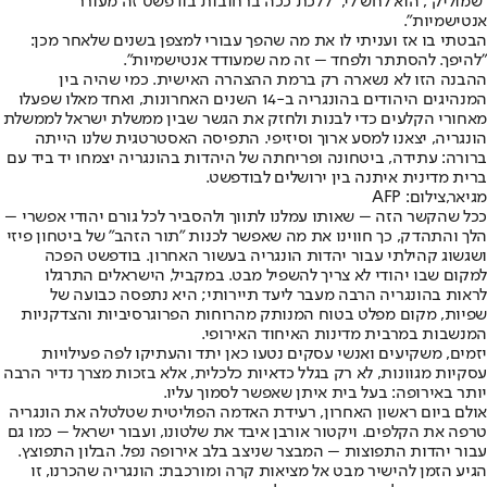
"שמוליק", הוא לחש לי, "ללכת ככה ברחובות בודפשט זה מעורר
אנטישמיות".
הבטתי בו אז ועניתי לו את מה שהפך עבורי למצפן בשנים שלאחר מכן:
"להיפך. להסתתר ולפחד – זה מה שמעודד אנטישמיות".
ההבנה הזו לא נשארה רק ברמת ההצהרה האישית. כמי שהיה בין
המנהיגים היהודים בהונגריה ב-14 השנים האחרונות, ואחד מאלו שפעלו
מאחורי הקלעים כדי לבנות ולחזק את הגשר שבין ממשלת ישראל לממשלת
הונגריה, יצאנו למסע ארוך וסיזיפי. התפיסה האסטרטגית שלנו הייתה
ברורה: עתידה, ביטחונה ופריחתה של היהדות בהונגריה יצמחו יד ביד עם
ברית מדינית איתנה בין ירושלים לבודפשט.
מגיאר,צילום: AFP
ככל שהקשר הזה – שאותו עמלנו לתווך ולהסביר לכל גורם יהודי אפשרי –
הלך והתהדק, כך חווינו את מה שאפשר לכנות "תור הזהב" של ביטחון פיזי
ושגשוג קהילתי עבור יהדות הונגריה בעשור האחרון. בודפשט הפכה
למקום שבו יהודי לא צריך להשפיל מבט. במקביל, הישראלים התרגלו
לראות בהונגריה הרבה מעבר ליעד תיירותי; היא נתפסה כבועה של
שפיות, מקום מפלט בטוח המנותק מהרוחות הפרוגרסיביות והצדקניות
המנשבות במרבית מדינות האיחוד האירופי.
יזמים, משקיעים ואנשי עסקים נטעו כאן יתד והעתיקו לפה פעילויות
עסקיות מגוונות, לא רק בגלל כדאיות כלכלית, אלא בזכות מצרך נדיר הרבה
יותר באירופה: בעל בית איתן שאפשר לסמוך עליו.
אולם ביום ראשון האחרון, רעידת האדמה הפוליטית שטלטלה את הונגריה
טרפה את הקלפים. ויקטור אורבן איבד את שלטונו, ועבור ישראל – כמו גם
עבור יהדות התפוצות – המבצר שניצב בלב אירופה נפל. הבלון התפוצץ.
הגיע הזמן להישיר מבט אל מציאות קרה ומורכבת: הונגריה שהכרנו, זו