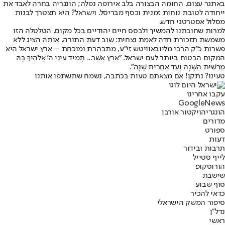
באתגר עצום. החומה הבצורה בלב אירופה נפלה; הונגריה בחרה לאבד את
ייחודה לטובת נוחות זמנית וכסף מבריסל. וישראל? היא תצטרך לבנות
מסלול אסטרטגי חדש.
למרות שחובתנו להמשיך ולבסס חיים יהודיים בכל מקום, הטלטלה הזו
משמשת תזכורת חדה לאמת נצחית: שוב דעת התורה, אותה הציג ללא
פשרות כ"ק הרבי מליובאוויטש זי"ע, מתבהרת ומוכחת – ארץ ישראל היא
המקום הבטוח ביותר לעם ישראל. "אֶרֶץ אֲשֶׁר... תָּמִיד עֵינֵי ה' אֱלֹהֶיךָ בָּהּ
מֵרֵשִׁית הַשָּׁנָה וְעַד אַחֲרִית שָׁנָה".
טעינו? נתקן! אם מצאתם טעות בכתבה, נשמח שתשתפו אותנו
עקבו אחרינו
G
o
o
g
l
e
News
הונגריה
ויקטור אורבן
מדורים
ספורט
דעות
תרבות ובידור
לייף סטייל
הורוסקופ
שישבת
סוף שבוע
כדאי להכיר
סיפור המשק הישראלי
נדל"ן
ראשי