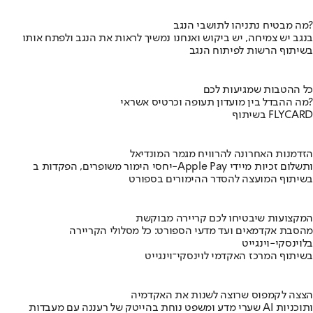
מה מבטיח נתניהו לתושבי הנגב?
בנגב יש צמיחה, יש ביקוש ואנחנו נמשיך לראות את הנגב ולפתח אותו
בשיתוף הרשות לפיתוח הנגב
כל ההטבות שמגיעות לכם
מה ההבדל בין מועדון תעופה וכרטיס אשראי?
בשיתוף FLYCARD
הזדמנות האחרונה להרוויח מגמר המונדיאל
יחסי הימור משופרים, הפקדות ב-Apple Pay ותשלום זכיות מיידי
בשיתוף המועצה להסדר ההימורים בספורט
המקצועות שיבטיחו לכם קריירה מבוקשת
מהסבת אקדמאים ועד מדעי הספורט: כל מסלולי הקריירה
בלוינסקי-וינגייט
בשיתוף המרכז האקדמי לוינסקי־וינגייט
הצצה לקמפוס שרוצה לשנות את האקדמיה
שערי מדע ומשפט נוחת בהייטק של רעננה עם מעבדות AI ותוכניות