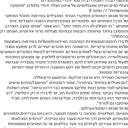
ומטעני חבלה הוצמדו לבית ספר יהודי באמסטרדם.
רעולי פנים הציתו אמבולנסים של ארגון הצלה יהודי בלונדון: "מתפקה
אנטישמית" // מתוך X
פרופ' מגנוס רנסטורפ, מחוקרי הטרור המובילים באירופה ומנהל המחקר
של מרכז האיומים הא-סימטריים באוניברסיטת ההגנה השבדית, אינו
מופתע. ״זה מעולם לא היה חמור יותר״, הוא אומר. ״אנחנו במצב המורכב
והמסוכן ביותר שחוותה היבשת מבחינת פעילות טרור איראנית, ואנחנו רק
בהתחלה".
לדברי רנסטורפ,
משמרות המהפכה האיראנית
פועלות באירופה באמצעות
שלוש שיטות עיקריות. הראשונה היא סוכנים ישירים, לרוב ממוצא אפגני
אך גם איראנים ובעלי לאומים אחרים, המוחדרים ליבשת כמהגרים ונטמעים
באוכלוסייה. הם מנהלים חיים נורמטיביים לחלוטין, אך נמצאים במוכנות
לפעול ברגע שאיראן תורה להם. רנסטורפ מזכיר מקרה בשבדיה שבו שני
סוכנים רדומים תכננו לחסל את ראש המועצה היהודית ושתי דמויות
ציבוריות נוספות.
השיטה השנייה היא ארגוני פרוקסי, ובראשם חיזבאללה.
״הם פעילים במיוחד בגרמניה״, אומר רנסטורפ. ״יש שם לבנונים שיעים
שהגיעו לפני שנים רבות וחלקם נושאים כבר דרכון גרמני.״ אותן רשתות
עוסקות בעיקר בסחר סמים והלבנת הון, אך לדבריו זו רק הקליפה: ״רוב
המיקוד הוא בהברחות ובהלבנה, אבל עכשיו, כשהם תחת לחץ, סביר
שינתבו גם לטרור".
פרופ' מגנוס רנסטורפ,צילום: .
השיטה השלישית, שנראה כי תפסה תאוצה, היא גיוס עבריינים ומתווכים
מקומיים, לעיתים דרך מדינות מעבר כמו טורקיה. ״הניסיון הוא לאתר
עבריינים צעירים, לעיתים בני נוער בגילאים 14-16 המגיעים ממשפחות