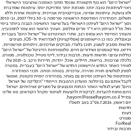
"ישראל היום" הוא גוף תקשורת שנוסד מתוך האמונה שהציבור הישראלי
ראוי לעיתונות טובה יותר, מאוזנת יותר ומדויקת יותר. עיתונות שמדברת
ולא צועקת. עיתונות אמינה, אובייקטיבית ועניינית. עיתונות אחרת וללא
תשלום. המהדורה המודפסת הראשונה פורסמה ב-30 ביולי 2007, וב-2010
הפך "ישראל היום" לעיתון הישראלי בעל שיעור החשיפה הגבוה ביותר בימי
חול. מו"ל העיתון היא ד"ר מרים אדלסון. העורך הראשי הוא עמר לחמנוביץ,
והעורך המייסד הוא עמוס רגב. אתרי האינטרנט של "ישראל היום" בעברית
ובאנגלית, כמו כן היישומונים (אפליקציות) לאנדרואיד ול-iOS, מציגים
חדשות מסביב לשעון, תוכן בלעדי, מבזקים ועדכונים, ניתוחים ופרשנויות,
וידיאו, פודקאסטים ושידורים חיים. פלטפורמות הדיגיטל של "ישראל היום"
כוללות ערוצי חדשות ודעות, תרבות ובידור, לייף סטייל, טכנולוגיה, ספורט,
כלכלה וצרכנות, בריאות, חיילים, אוכל, יהדות, תיירות ורכב. ב-2021 עלו
לאוויר האתר החדש והיישומון החדש של "ישראל היום" בעברית, במטרה
לספק לגולשים חוויה מהירה, עדכנית, בטוחה ונוחה. תכני המהדורה
המודפסת של העיתון זמינים גם באתר, במהדורה יומית מקוונת, ואפשר
לקבל אותם גם בניוזלטר. מועדון ההטבות הייחודי "הקליקה של ישראל
היום" מציע לגולשי האתר הנחות ומבצעים על מוצרים ושירותים. ישראל
היום פתוח להערות, לביקורת ולהצעות לשיפור מקהל הקוראים. פנו אלינו
במייל hayom@israelhayom.co.il.
יום ראשון, 26.7.2026
י"ב באב תשפ"ו
חדשות
דעות
ספורט
ForReal
תרבות ובידור