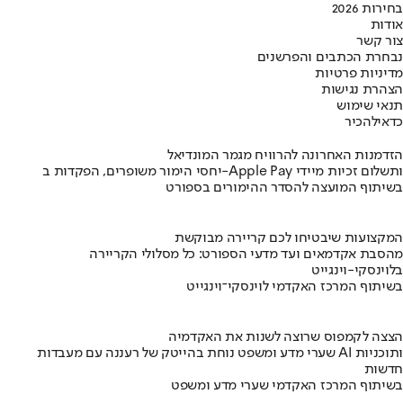
בחירות 2026
אודות
צור קשר
נבחרת הכתבים והפרשנים
מדיניות פרטיות
הצהרת נגישות
תנאי שימוש
כדאי
להכיר
הזדמנות האחרונה להרוויח מגמר המונדיאל
יחסי הימור משופרים, הפקדות ב-Apple Pay ותשלום זכיות מיידי
בשיתוף המועצה להסדר ההימורים בספורט
המקצועות שיבטיחו לכם קריירה מבוקשת
מהסבת אקדמאים ועד מדעי הספורט: כל מסלולי הקריירה
בלוינסקי-וינגייט
בשיתוף המרכז האקדמי לוינסקי־וינגייט
הצצה לקמפוס שרוצה לשנות את האקדמיה
שערי מדע ומשפט נוחת בהייטק של רעננה עם מעבדות AI ותוכניות
חדשות
בשיתוף המרכז האקדמי שערי מדע ומשפט