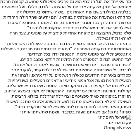
מה שמייחד את הגל הנוכחי הוא גם מרכיב פסיכולוגי מחושב. קבוצת חרכת
אסחאב אל-ימין, שלקחה אחריות על ההצתה בלונדון הלילה ועל הפיגועים
בבלגיה ובהולנד בשבועות האחרונים, עושה שימוש בטרמינולוגיה
מהקוראן ומתעדת את פעולותיה בווידאו. ״הם יודעים שהקהילה היהודית
נמצאת תחת לחץ כבד ומגבירים אותו בכוונה״, אומר רנסטורפ. ״המטרה
היא להפוך את חיי הישראלים והיהודים המקומיים לגיהנום".
שלא כרגיל, הקבוצה גם לוקחת אחריות פומבית על פיגועיה, צעד חריג
לאיראן ולחיזבאללה.
בתמונה הגדולה שרנסטורפ מצייר, מדובר בתגובה לפעולות הישראליות
האסטרטגיות בתקופה האחרונה. "התאים הרדומים מתעוררים, יש פעילות
אינטנסיבית לייצר פיגועי נקמה. הכפפות ירדו בכל הצדדים".
לצד החשש הגדול, רנסטורפ רואה הזדמנות דווקא במצב הקיים.
״כשהתאים מתעוררים ויוצאים מחשיכה, אפשר לאתר ולחסל אותם".
לדבריו, על השירותים החשאיים ביבשת לעבור להתקפה, לעקוב אחר
מסגדים באירופה הידועים ככאלה הנשלטים על ידי איראן, ולבחון את
הפעילות המתבצעת אצל אנשי מודיעין איראניים הפעילים בשגרירויות.
״זה לא כמו אל-קאעידה, זה ממוקד מאוד: המטרה שלהם היא ישראלים,
קהילות יהודיות ומטרות אמריקאיות. ההתקפות לא יקרו באמצע הרחוב,
הן יקרו במקומות מאוד ספציפיים וצריך להיערך לזה במלוא הרצינות.
השאלה היא לא האם מישהו מתכנן לעשות משהו, אלא מי מתכנן לעשות
משהו, והאם יצליחו לתפוס אותו לפני שיוציא לפועל מתקפת טרור".
טעינו? נתקן! אם מצאתם טעות בכתבה, נשמח שתשתפו אותנו
עקבו אחרינו
G
o
o
g
l
e
News