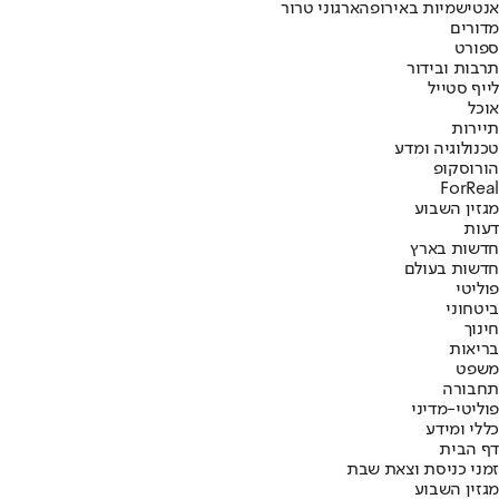
אנטישמיות באירופה
ארגוני טרור
מדורים
ספורט
תרבות ובידור
לייף סטייל
אוכל
תיירות
טכנולוגיה ומדע
הורוסקופ
ForReal
מגזין השבוע
דעות
חדשות בארץ
חדשות בעולם
פוליטי
ביטחוני
חינוך
בריאות
משפט
תחבורה
פוליטי-מדיני
כללי ומידע
דף הבית
זמני כניסת וצאת שבת
מגזין השבוע