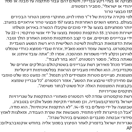
מצוקה או בעלי רקע עברייני, ולשלם להם עבור מתקפה על מבנה או סמל
יהודי או ישראלי״, מסביר רנסטורפ.
157 מבצעי טרור
לפי סקירה עדכנית של ד"ר מתיו לויט, מחוקרי מימון הטרור הבכירים
בעולם, בחמש השנים האחרונות בוצעו 157 מבצעי טרור איראניים במערב.
יותר ממחציתם בוצעו על ידי סוכנים שקיבלו הכשרה באיראן ונשלחו
ישירות מטהרן; 55 התקפות נוספות בוצעו על ידי אנשי פרוקסי; ו-22 על
ידי עבריינים מגויסים, אם כי קצב המתקפות מהסוג האחרון הולך וגובר.
אחת הדוגמאות הבולטות לשיטה השלישית היא רשת הפשע השבדית
פוקסטרוט. בראשה עומד רוואא מאג'יד, אזרח שבדי ממוצא כורדי שנמלט
לאיראן ונקלע לידי משמרות המהפכה. אמרו לו: "אתה עובד איתנו, או
שאתה בכלא״, מספר רנסטורפ. ״הוא בחר לעבוד".
מאג'יד מנהל מאיראן רשת עבריינים בשטוקהולם ובחלקים אחרים של
סקנדינביה. הוא ושלוחיו מעבירים הוראות בפלטפורמות דיגיטליות
מוצפנות, מציינים מטרות ומצמידים להן תגמול. ״זה כמעט כמו שלט פומבי
עם מחירון למי שיבצע את הפשע״, אומר רנסטורפ. ״כל עבריין שנמצא
בקבוצות המוצפנות האלה יכול פשוט לבחור משימה".
תוקפים שגרירויות
רשת פוקסטרוט עמדה לפי רנסטורפ מ
אחורי ההתקפות על שגרירויות
ישראל בדנמרק
ובשבדיה, וכן מאחורי תקיפת מפעל אלביט בגטבורג,
שבוצעה על ידי פועלים בני 14-15. ״לא התקפות איכותיות״, הוא מודה,
״אבל הן מייצרות לחץ מתמיד, משבשות את שגרת העבודה, ומאלצות לאמץ
סידורי אבטחה מוגברים הפוגעים בניהול שגרה".
שגרירות ישראל בדנמרק לאחר הפיצוץ בסמוך אליה בחודש אוקטובר,צילום:
AP