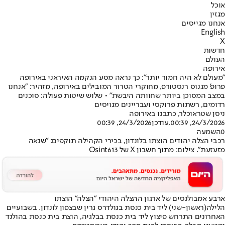
אוכל
מגזין
אנחנו מגייסים
English
X
חדשות
העולם
אירופה
"מעולם לא היה חמור יותר": כך נראה מסע הנקמה האיראני באירופה
פרופ' מגנוס רנסטורפ, מחוקרי הטרור המובילים באירופה, מזהיר: ״אנחנו
במצב המסוכן ביותר שחוותה היבשת״ • שלוש שיטות פעולה: סוכנים
רדומים, רשתות פרוקסי ועבריינים מגויסים
ניסן שטראוכלר, כתבנו באירופה
24/3/2026, 00:39
,עודכן
24/3/2026, 00:39
0
השמעה
רכבי הצלה יהודים הוצתו בלונדון, בכירי הקהילה תוקפים: "שנאה
מזעזעת". צילום: מתוך חשבון X של Osint613
ארבע אמבולנסים של ארגון ההצלה היהודי ״הצלה״ הוצתו
הלילה
(ראשון-שני) ליד בית כנסת בגולדרס גרין שבצפון לונדון. בשבועיים
האחרונים התרחש פיצוץ ליד בית כנסת בבלגיה, הוצת בית כנסת בהולנד