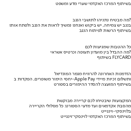
בשיתוף המרכז האקדמי שערי מדע ומשפט
מה מבטיח נתניהו לתושבי הנגב?
בנגב יש צמיחה, יש ביקוש ואנחנו נמשיך לראות את הנגב ולפתח אותו
בשיתוף הרשות לפיתוח הנגב
כל ההטבות שמגיעות לכם
מה ההבדל בין מועדון תעופה וכרטיס אשראי?
בשיתוף FLYCARD
הזדמנות האחרונה להרוויח מגמר המונדיאל
יחסי הימור משופרים, הפקדות ב-Apple Pay ותשלום זכיות מיידי
בשיתוף המועצה להסדר ההימורים בספורט
המקצועות שיבטיחו לכם קריירה מבוקשת
מהסבת אקדמאים ועד מדעי הספורט: כל מסלולי הקריירה
בלוינסקי-וינגייט
בשיתוף המרכז האקדמי לוינסקי־וינגייט