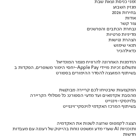
זמני כניסת וצאת שבת
מגזין השבוע
בחירות 2026
אודות
צור קשר
נבחרת הכתבים והפרשנים
מדיניות פרטיות
הצהרת נגישות
תנאי שימוש
כדאי
להכיר
הזדמנות האחרונה להרוויח מגמר המונדיאל
יחסי הימור משופרים, הפקדות ב-Apple Pay ותשלום זכיות מיידי
בשיתוף המועצה להסדר ההימורים בספורט
המקצועות שיבטיחו לכם קריירה מבוקשת
מהסבת אקדמאים ועד מדעי הספורט: כל מסלולי הקריירה
בלוינסקי-וינגייט
בשיתוף המרכז האקדמי לוינסקי־וינגייט
הצצה לקמפוס שרוצה לשנות את האקדמיה
שערי מדע ומשפט נוחת בהייטק של רעננה עם מעבדות AI ותוכניות
חדשות