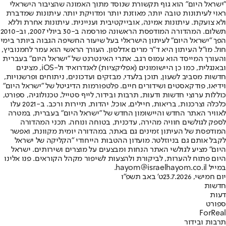
"ישראל היום" הוא גוף תקשורת שנוסד מתוך האמונה שהציבור הישראלי
ראוי לעיתונות טובה יותר, מאוזנת יותר ומדויקת יותר. עיתונות שמדברת
ולא צועקת. עיתונות אמינה, אובייקטיבית ועניינית. עיתונות אחרת וללא
תשלום. המהדורה המודפסת הראשונה פורסמה ב-30 ביולי 2007, וב-2010
הפך "ישראל היום" לעיתון הישראלי בעל שיעור החשיפה הגבוה ביותר בימי
חול. מו"ל העיתון היא ד"ר מרים אדלסון. העורך הראשי הוא עמר לחמנוביץ,
והעורך המייסד הוא עמוס רגב. אתרי האינטרנט של "ישראל היום" בעברית
ובאנגלית, כמו כן היישומונים (אפליקציות) לאנדרואיד ול-iOS, מציגים
חדשות מסביב לשעון, תוכן בלעדי, מבזקים ועדכונים, ניתוחים ופרשנויות,
וידיאו, פודקאסטים ושידורים חיים. פלטפורמות הדיגיטל של "ישראל היום"
כוללות ערוצי חדשות ודעות, תרבות ובידור, לייף סטייל, טכנולוגיה, ספורט,
כלכלה וצרכנות, בריאות, חיילים, אוכל, יהדות, תיירות ורכב. ב-2021 עלו
לאוויר האתר החדש והיישומון החדש של "ישראל היום" בעברית, במטרה
לספק לגולשים חוויה מהירה, עדכנית, בטוחה ונוחה. תכני המהדורה
המודפסת של העיתון זמינים גם באתר, במהדורה יומית מקוונת, ואפשר
לקבל אותם גם בניוזלטר. מועדון ההטבות הייחודי "הקליקה של ישראל
היום" מציע לגולשי האתר הנחות ומבצעים על מוצרים ושירותים. ישראל
היום פתוח להערות, לביקורת ולהצעות לשיפור מקהל הקוראים. פנו אלינו
במייל hayom@israelhayom.co.il.
יום חמישי, 23.7.2026
ט' באב תשפ"ו
חדשות
דעות
ספורט
ForReal
תרבות ובידור