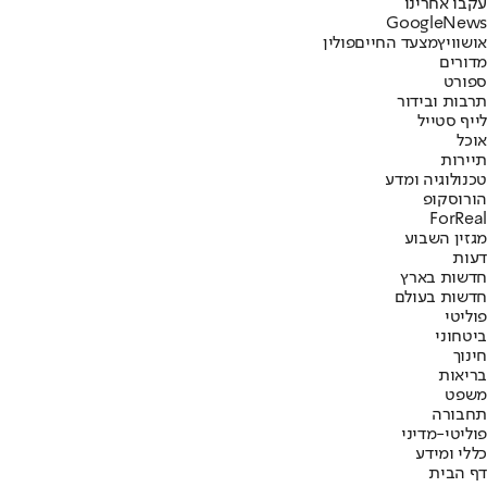
עקבו אחרינו
G
o
o
g
l
e
News
אושוויץ
מצעד החיים
פולין
מדורים
ספורט
תרבות ובידור
לייף סטייל
אוכל
תיירות
טכנולוגיה ומדע
הורוסקופ
ForReal
מגזין השבוע
דעות
חדשות בארץ
חדשות בעולם
פוליטי
ביטחוני
חינוך
בריאות
משפט
תחבורה
פוליטי-מדיני
כללי ומידע
דף הבית