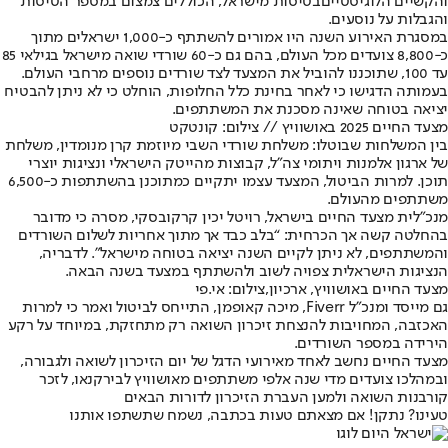
והקשיים הלוגיסטיים
בטיסות מישראל
, הכוללים צמצום במספר הטיסות
והגבלות על נוסעים.
במסגרת האירוע השנה היו אמורים להשתתף כ-1,000 ישראלים מתוך
כ-8,800 צועדים מכל העולם, בהם גם כ-60 שורדי שואה מישראל בגילאי 85
עד 100, שתוכננו להוביל את המצעד לצד שורדים נוספים מרחבי העולם.
בעמותה הדגישו כי לאחר בחינת כלל החלופות, הוחלט כי לא ניתן להבטיח
יציאה בטוחה שאינה מסכנת את המשתתפים.
מצעד החיים 2025 באושוויץ // צילום: קונטקט
בין המשלחות שבוטלו: משלחת שורדי השבי מיוזמת קרן מנומדין, משלחת
של ארגון אלמנות ויתומי צה״ל, קבוצות מהייטק הישראלי ונציגות יוצרי
תוכן. למרות הביטול, המצעד עצמו יתקיים כמתוכנן בהשתתפות כ-6,500
משתתפים מהעולם.
מנכ״לית מצעד החיים בישראל, רויטל יכין קרקובסקי, מסרה כי מדובר
בהחלטה קשה אך הכרחית: “בלב כבד אך מתוך אחריות לשלום השורדים
והמשתתפים, לא ניתן לקיים השנה יציאה בטוחה מישראל”. לדבריה,
הנציגות הישראלית צפויה לשוב ולהשתתף במצעד בשנה הבאה.
מצעד החיים באושוויץ, ארכיון,צילום: אי.פי
גם מייסד ומנכ״ל Fiverr, מיכה קאופמן, התייחס לביטול ואמר כי למרות
האכזבה, המחויבות להנצחת זיכרון השואה רק מתחזקת, במיוחד על רקע
הירידה במספר השורדים.
מצעד החיים נחשב לאחד מאירועי הדגל של יום הזיכרון לשואה ולגבורה,
ובמהלכו צועדים מדי שנה אלפי משתתפים מאושוויץ לבירקנאו, לזכר
קורבנות השואה ולמען העברת הזיכרון לדורות הבאים
טעינו? נתקן! אם מצאתם טעות בכתבה, נשמח שתשתפו אותנו