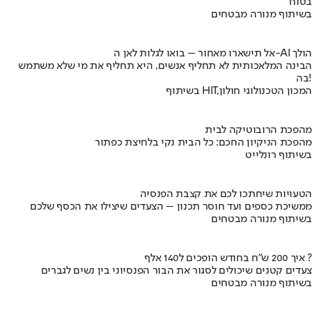
בטוח
בשיתוף מנורה מבטחים
אל תישארו מאחור – בואו לגלות לאן ה-AI הולך
הבינה המלאכותית לא תחליף אנשים, היא תחליף את מי שלא משתמש
בה!
בשיתוף HIT,המכון הטכנולוגי חולון
מהפכת הרובוטיקה לבית
מהפכת הניקיון החכם: כל הבית נקי בלחיצת כפתור
בשיתוף רונלייט
הטעויות שיחתכו לכם את קצבת הפנסיה
ממשיכת כספים ועד חוסר תכנון – הצעדים שיצילו את הכסף שלכם
בשיתוף מנורה מבטחים
איך 200 ש"ח בחודש הופכים ל140 אלף ?
צעדים קטנים שיכולים לסגור את הבור הפנסיוני בין נשים לגברים
בשיתוף מנורה מבטחים