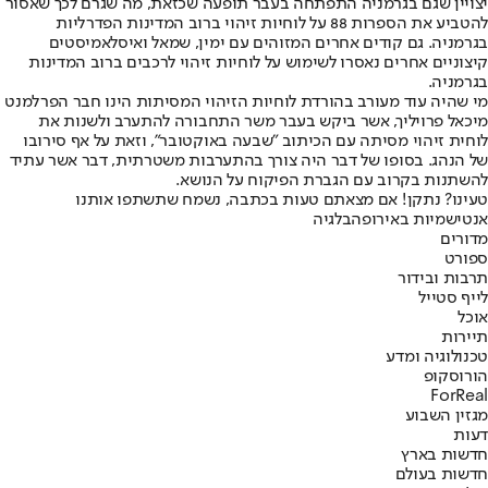
יצויין שגם בגרמניה התפתחה בעבר תופעה שכזאת, מה שגרם לכך שאסור
להטביע את הספרות 88 על לוחיות זיהוי ברוב המדינות הפדרליות
בגרמניה. גם קודים אחרים המזוהים עם ימין, שמאל ואיסלאמיסטים
קיצוניים אחרים נאסרו לשימוש על לוחיות זיהוי לרכבים ברוב המדינות
בגרמניה.
מי שהיה עוד מעורב בהורדת לוחיות הזיהוי המסיתות הינו חבר הפרלמנט
מיכאל פרויליך, אשר ביקש בעבר משר התחבורה להתערב ולשנות את
לוחית זיהוי מסיתה עם הכיתוב "שבעה באוקטובר", וזאת על אף סירובו
של הנהג. בסופו של דבר היה צורך בהתערבות משטרתית, דבר אשר עתיד
להשתנות בקרוב עם הגברת הפיקוח על הנושא.
טעינו? נתקן! אם מצאתם טעות בכתבה, נשמח שתשתפו אותנו
אנטישמיות באירופה
בלגיה
מדורים
ספורט
תרבות ובידור
לייף סטייל
אוכל
תיירות
טכנולוגיה ומדע
הורוסקופ
ForReal
מגזין השבוע
דעות
חדשות בארץ
חדשות בעולם