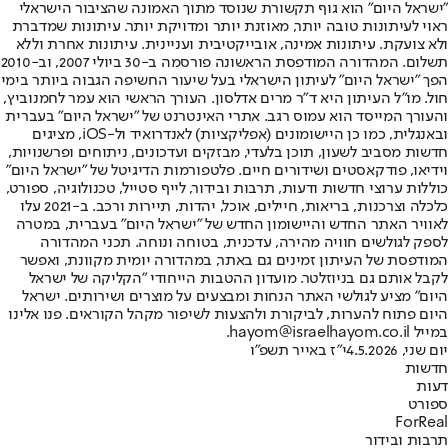
"ישראל היום" הוא גוף תקשורת שנוסד מתוך האמונה שהציבור הישראלי
ראוי לעיתונות טובה יותר, מאוזנת יותר ומדויקת יותר. עיתונות שמדברת
ולא צועקת. עיתונות אמינה, אובייקטיבית ועניינית. עיתונות אחרת וללא
תשלום. המהדורה המודפסת הראשונה פורסמה ב-30 ביולי 2007, וב-2010
הפך "ישראל היום" לעיתון הישראלי בעל שיעור החשיפה הגבוה ביותר בימי
חול. מו"ל העיתון היא ד"ר מרים אדלסון. העורך הראשי הוא עמר לחמנוביץ,
והעורך המייסד הוא עמוס רגב. אתרי האינטרנט של "ישראל היום" בעברית
ובאנגלית, כמו כן היישומונים (אפליקציות) לאנדרואיד ול-iOS, מציגים
חדשות מסביב לשעון, תוכן בלעדי, מבזקים ועדכונים, ניתוחים ופרשנויות,
וידיאו, פודקאסטים ושידורים חיים. פלטפורמות הדיגיטל של "ישראל היום"
כוללות ערוצי חדשות ודעות, תרבות ובידור, לייף סטייל, טכנולוגיה, ספורט,
כלכלה וצרכנות, בריאות, חיילים, אוכל, יהדות, תיירות ורכב. ב-2021 עלו
לאוויר האתר החדש והיישומון החדש של "ישראל היום" בעברית, במטרה
לספק לגולשים חוויה מהירה, עדכנית, בטוחה ונוחה. תכני המהדורה
המודפסת של העיתון זמינים גם באתר, במהדורה יומית מקוונת, ואפשר
לקבל אותם גם בניוזלטר. מועדון ההטבות הייחודי "הקליקה של ישראל
היום" מציע לגולשי האתר הנחות ומבצעים על מוצרים ושירותים. ישראל
היום פתוח להערות, לביקורת ולהצעות לשיפור מקהל הקוראים. פנו אלינו
במייל hayom@israelhayom.co.il.
יום שני, 4.5.2026
י"ז באייר תשפ"ו
חדשות
דעות
ספורט
ForReal
תרבות ובידור