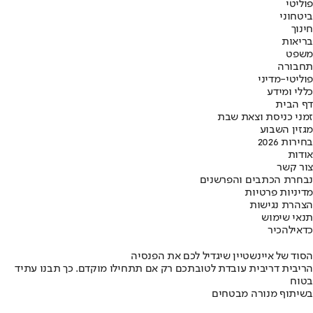
פוליטי
ביטחוני
חינוך
בריאות
משפט
תחבורה
פוליטי-מדיני
כללי ומידע
דף הבית
זמני כניסת וצאת שבת
מגזין השבוע
בחירות 2026
אודות
צור קשר
נבחרת הכתבים והפרשנים
מדיניות פרטיות
הצהרת נגישות
תנאי שימוש
כדאי
להכיר
הסוד של איינשטיין שיגדיל לכם את הפנסיה
הריבית דריבית עובדת לטובתכם רק אם תתחילו מוקדם. כך תבנו עתיד
בטוח
בשיתוף מנורה מבטחים