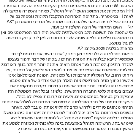
OKTOBER, ונהג רכב אחר ביקש את לוחית הזיהוי AHMED 88, כאשר
המספר 88 ידוע בחוגים אנטישמיים ובימין הקיצוני כמזדהה עם האותיות
HH המסמלות את המושג הנאצי "הייל היטלר", מאחר והספרה 8 מקבילה
לאות H בגימטריה. בתקופה האחרונה התקבלו תלונות נוספות גם על
רכבים שעל לוחית הזיהוי שלהם נכתבו שמות של מנהיגי חמאס וכן "AK
47" – השם המקורי של רובה הקלצ'ניקוב ועוד.
מי שהפנה את תשומת הלב הממשלתית לנושא היה חבר הפרלמנט סם ואן
רוי ממפלגת פלאמס בלאנג שפנה לשר התחבורה ז'אן לוק קרוק בדרישה
לפעול בנושא.
מחאות בבלגיה 2025,צילום: AP
בנאום בפרלמנט הבלגי אמר ואן רוי כי, "אדוני השר, אני מבטיח לך: מי
שממשיך לייבא לבלגיה את המזרח התיכון, בסופו של דבר יהפוך בעצמו
למזרח התיכון. למרבה הצער אנחנו רואים את זה יותר ויותר בנוף האורבני:
סמליות שמפארת את הנאציזם או את הג'יהאד האסלאמי, על בניינים, על
ריהוט רחוב, על חשמליות ורכבות ועל מכוניות. המונח 'נאציסלאם' אינו
איזשהו כיווץ מוזר. האידיאולוגיות האלה הן שני צדדים של אותו מטבע
אנטישמי וטוטליטרי. יותר ויותר אנשים וקבוצות בקרבנו ממקמים את
עצמם בעוינות כלפי החברה החופשית, כלפינו. ובכל זאת הממשלה הזו
עוסקת רק בטיפול בסימפטומים, ולעיתים קרובות אפילו לא בזה".
בעקבות פנייתו של חבר הפרלמנט הבטיח שר התחבורה לשלול את לוחית
הזיהוי מנהגים סוררים ולדרוש מהם להחליף אותה. מעבר לכך, מאחר
ובשנים האחרונות כל אדם יכול לבחור לעצמו לוחית זיהוי עם כיתוב משלו,
הוחלט בבלגיה להקים "רשימה שחורה" של לוחיות זיהוי שיאסר לבצע
שימוש בהן. הרשימה תנוהל באמצעות בינה מלאכותית ואמורה למנוע את
המשך העברת המסרים האנטישמים והקיצוניים במרחב הציבורי.