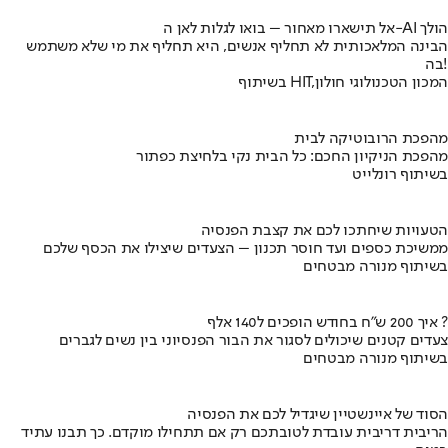
אל תישארו מאחור – בואו לגלות לאן ה-AI הולך
הבינה המלאכותית לא תחליף אנשים, היא תחליף את מי שלא משתמש
בה!
בשיתוף HIT,המכון הטכנולוגי חולון
מהפכת הרובוטיקה לבית
מהפכת הניקיון החכם: כל הבית נקי בלחיצת כפתור
בשיתוף רונלייט
הטעויות שיחתכו לכם את קצבת הפנסיה
ממשיכת כספים ועד חוסר תכנון – הצעדים שיצילו את הכסף שלכם
בשיתוף מנורה מבטחים
איך 200 ש"ח בחודש הופכים ל140 אלף ?
צעדים קטנים שיכולים לסגור את הבור הפנסיוני בין נשים לגברים
בשיתוף מנורה מבטחים
הסוד של איינשטיין שיגדיל לכם את הפנסיה
הריבית דריבית עובדת לטובתכם רק אם תתחילו מוקדם. כך תבנו עתיד