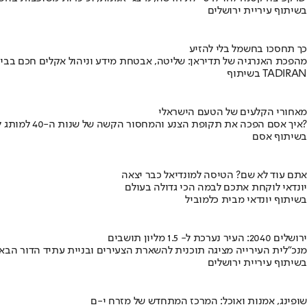
בשיתוף עיריית ירושלים
כך תחסכו בחשמל בלי להזיע
מהפכת האנרגיה של תדיראן: שליטה, אבטחת מידע וניהול אקלים חכם בבי
בשיתוף TADIRAN
מאחורי הקלעים של הטעם הישראלי
איך אסם הפכה את תקופת הצנע והמחסור הקשה של שנות ה-40 למותג לאומי?
בשיתוף אסם
אתם עוד לא שם? הטיסה למונדיאל כבר יצאה
יונדאי לוקחת אתכם לבמה הכי גדולה בעולם
בשיתוף יונדאי מבית כלמוביל
ירושלים 2040: העיר נערכת ל- 1.5 מליון תושבים
מנכ"לית העירייה מציגה תוכנית להשארת הצעירים ובניית עתיד הדור הבא
בשיתוף עיריית ירושלים
שופינג, אמנות ואוכל: המרכז המתחדש של מזרח י-ם