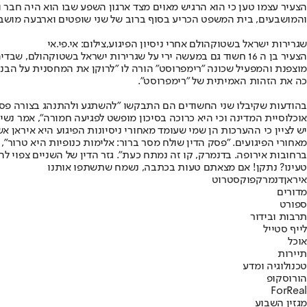
הצעיר עצמו טען כי הוא הרגיש מאוים מצד ארגון השפע שבו הוא היה חבר ו
והמושבעים, בית המשפט הכריע בסוף ברוב של שני שופטים וארבעה מושבעים
שגרירות ישראל בשטוקהולם אחרי ניסיון הפיגוע,צילום: אי.פי.אי
הצעיר בן ה 16 חשוד גם במעשה ירי על שגרירות ישראל בשטוקה
מוצפנת והמפעיל שכונה "רימפרוסט" הורה לו "לרוקן את המחסנית על הבניין
כה את הזהות האמיתית של "רימפרוסט".
בהודעות שקיבלו שני החשודים הם התבקשו "להשתגע ולהתנהג בצורה פסיכ
אוכלוסיית המדינה וכי היא כרוכה בסיכון מופשט לפגיעה חמורה", אמר נש
מאחורי הפיגועים. "פסק הדין שולח מסר ברור: אלימות כנופיות היא טרור",
ברחובות אירופה. בדנמרק, קו זה נמתח כעת". גזר הדין של השניים צפוי ל
טעינו? נתקן! אם מצאתם טעות בכתבה, נשמח שתשתפו אותנו
איראן
דנמרק
פוקסטרוט
מדורים
ספורט
תרבות ובידור
לייף סטייל
אוכל
תיירות
טכנולוגיה ומדע
הורוסקופ
ForReal
מגזין השבוע