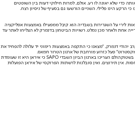
ה כדי שלא יאונה לו רע. אולם, למרות חילוקי דעות בין השופטים
 הרקע הינו פלילי. השניים הורשעו גם בסעיף של ניסיון רצח.
ההוראות לירי על השגרירות בשבדיה הוא קיבל ממפעילו באמצעות אפליקציה
רייה אחת ולאחר מכן נמלט. רשויות הביטחון בדנמרק לא הצליחו לאתר עד
יהודי דנמרק, "מצאנו כי התקפה באמצעות רימוני יד עלולה להפחיד את
וקסטרוט" פעל כזרוע מורחבת של ארגון הטרור חמאס.
יש לציין כי ההערכות הן שמי שעומד מאחורי ניסיונות הפיגוע היא איראן אשר מנסה להשתמש בארגוני פשע למטרות טרור. אחרי הירי לעבר השגרירות בשטוקהולם העריכו בארגון הביון השבדי SAPO כי איראן היא זו שעומדת
סות. אין תירוצים. ואין סובלנות לרשתות הפרוקסי של איראן הפועלות