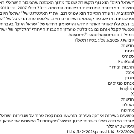
"ישראל היום" הוא גוף תקשורת שנוסד מתוך האמונה שהציבור הישראלי ראוי 
ת
ופרשנויות, וידיאו, פודקאסטים ושידורים חיים. פלטפורמות הדיגיטל של "ישרא
ב-2021 עלו לאוויר האתר החדש והיישומון החדש של "ישראל היום" בע
ואפשר לקבל אותם גם בניוזלטר. מועדון ההטבות הייחודי "הקליקה של ישרא
במייל hayom@israelhayom.co.il.
יום שני, 8.6.2026
כ"ג בסיון תשפ"ו
חדשות
דעות
ספורט
ForReal
תרבות ובידור
אוכל
מגזין
אנחנו מגייסים
English
X
חדשות
העולם
אירופה
פושעים בשירות איראן: צעירים הורשעו במתקפת טרור על שגרירות ישראל
אזרחי המדינה פעלו בשירות ארגון הפשע "פוקסטרוט" המשמש את איראן כזרוע
ניסן שטראוכלר
3/2/2026, 11:14
,עודכן
3/2/2026, 11:14