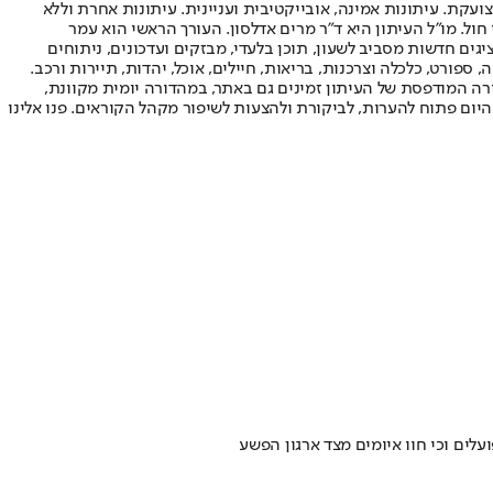
ועקת. עיתונות אמינה, אובייקטיבית ועניינית. עיתונות אחרת וללא
עור החשיפה הגבוה ביותר בימי חול. מו"ל העיתון היא ד"ר מרים אדלסון. העורך הראשי הוא עמר
 והעורך המייסד הוא עמוס רגב. אתרי האינטרנט של "ישראל היום" בעברית ובאנגלית, כמו כן היישומונים (אפליקציות) לאנדרואיד ול-iOS, מציגים חדשות מסביב לשעון, תוכן בלעדי, מבזקים ועדכונים, ניתוחים
, ספורט, כלכלה וצרכנות, בריאות, חיילים, אוכל, יהדות, תיירות ורכב.
דורה המודפסת של העיתון זמינים גם באתר, במהדורה יומית מקוונת,
היום פתוח להערות, לביקורת ולהצעות לשיפור מקהל הקוראים. פנו אלינו
עלים וכי חוו איומים מצד ארגון הפשע