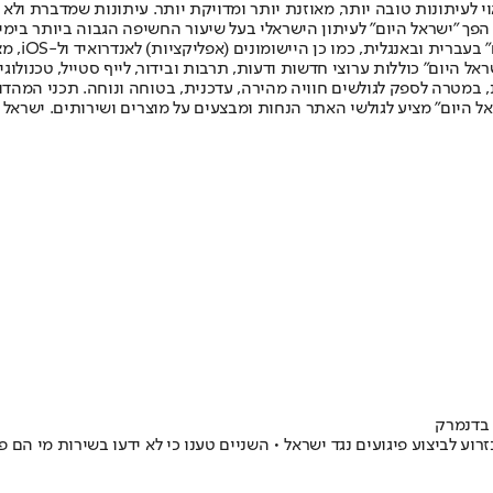
לעיתונות טובה יותר, מאוזנת יותר ומדויקת יותר. עיתונות שמדברת ולא צ
שלום. המהדורה המודפסת הראשונה פורסמה ב-30 ביולי 2007, וב-2010 הפך "ישראל היום" לעיתון הישראלי בעל שי
לחמנוביץ,
ל היום" כוללות ערוצי חדשות ודעות, תרבות ובידור, לייף סטייל, טכנולוגיה
ברית, במטרה לספק לגולשים חוויה מהירה, עדכנית, בטוחה ונוחה. תכני המה
ל היום" מציע לגולשי האתר הנחות ומבצעים על מוצרים ושירותים. ישראל 
 בדנמרק
 לביצוע פיגועים נגד ישראל • השניים טענו כי לא ידעו בשירות מי הם פו