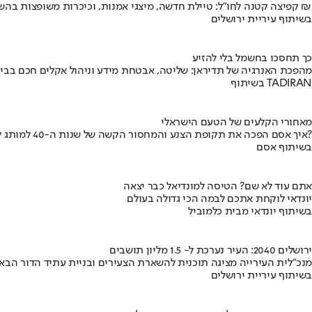
קפיצה קטנה לחו"ל: טיילת חדשה, מיצגי אמנות, וכיכרות משופצות בהשקעה של 100 מיליון ₪
בשיתוף עיריית ירושלים
כך תחסכו בחשמל בלי להזיע
מהפכת האנרגיה של תדיראן: שליטה, אבטחת מידע וניהול אקלים חכם בבי
בשיתוף TADIRAN
מאחורי הקלעים של הטעם הישראלי
איך אסם הפכה את תקופת הצנע והמחסור הקשה של שנות ה-40 למותג לאומי?
בשיתוף אסם
אתם עוד לא שם? הטיסה למונדיאל כבר יצאה
יונדאי לוקחת אתכם לבמה הכי גדולה בעולם
בשיתוף יונדאי מבית כלמוביל
ירושלים 2040: העיר נערכת ל- 1.5 מליון תושבים
מנכ"לית העירייה מציגה תוכנית להשארת הצעירים ובניית עתיד הדור הבא
בשיתוף עיריית ירושלים