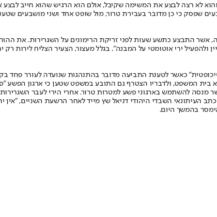
הוא לא רצה לבצע את המשימה שקיבל, אולם הוא הרגיש שהוא חייב לבצע אות
 שפסק כי כן מדובר בעבירת טרור, מול שופט אחד ושני מושבעים שטענו כי
ולם, שבדיה, אשר התבצע כתשע שעות לפני זריקת הרימונים על השגרירות. את 
 ולהפעיל ירי אוטומטי על המבנה". בגלל מעצור, הצעיר הצליח לירות רק י
ופטית" כאשר לטענת התביעה מדובר בהתנהגות שנועדה לעורר פחד בקרב 
יא בית המשפט, ולדבריו הצטרף גם התובע במשפט שטען כי ארגון הפשע "פ
 כתב העיתונאי השבדי היהודי דניאל שץ מייד לאחר הרשעת השניים, "אין יח
הימסר בהמשך היום.