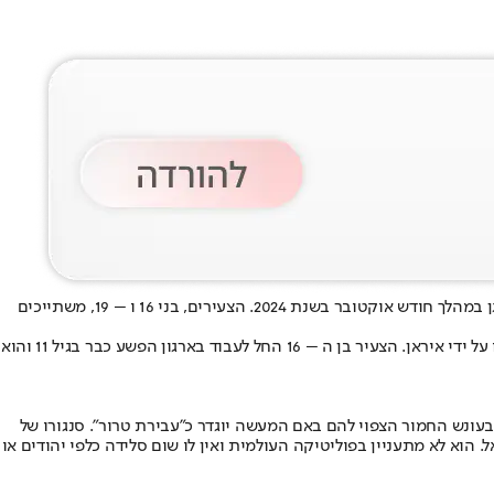
בית המשפט בדנמרק הרשיע שני צעירים שבדים בביצוע פיגוע טרור בשגרירות ישראל בדנמרק לאחר שהשליכו רימונים על מבנה השגרירות בקופנהאגן במהלך חודש אוקטובר בשנת 2024. הצעירים, בני 16 ו – 19, משתייכים
שני הצעירים נשכרו במיוחד לביצוע הפיגוע ולא הייתה להם היכרות מוקדמת לפני "המשימה" שקיבלו מטעם חברים בארגון הפשע, שככל הנראה נשכרו על ידי איראן. הצעיר בן ה – 16 החל לעבוד בארגון הפשע כבר בגיל 11 והוא
בעונש החמור הצפוי להם באם המעשה יוגדר כ"עבירת טרור". סנגורו של
. הוא לא מתעניין בפוליטיקה העולמית ואין לו שום סלידה כלפי יהודים או