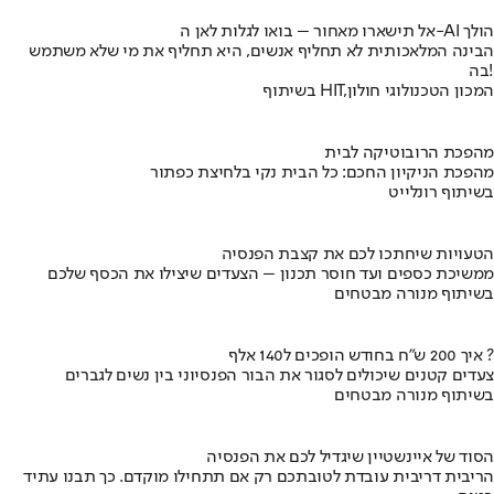
אל תישארו מאחור – בואו לגלות לאן ה-AI הולך
הבינה המלאכותית לא תחליף אנשים, היא תחליף את מי שלא משתמש
בה!
בשיתוף HIT,המכון הטכנולוגי חולון
מהפכת הרובוטיקה לבית
מהפכת הניקיון החכם: כל הבית נקי בלחיצת כפתור
בשיתוף רונלייט
הטעויות שיחתכו לכם את קצבת הפנסיה
ממשיכת כספים ועד חוסר תכנון – הצעדים שיצילו את הכסף שלכם
בשיתוף מנורה מבטחים
איך 200 ש"ח בחודש הופכים ל140 אלף ?
צעדים קטנים שיכולים לסגור את הבור הפנסיוני בין נשים לגברים
בשיתוף מנורה מבטחים
הסוד של איינשטיין שיגדיל לכם את הפנסיה
הריבית דריבית עובדת לטובתכם רק אם תתחילו מוקדם. כך תבנו עתיד