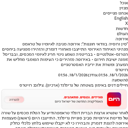
אוכל
מגזין
אנחנו מגייסים
English
X
חדשות
העולם
אירופה
"סין ורוסיה בוודאי חוגגות": אירופה מגיבה לאיומיו של טראמפ
מנהיגי האיחוד האירופי התייצבו מאחורי דנמרק והזהירו מפגיעה ביחסים
הטרנס-אטלנטיים • בבריטניה נשמע גינוי חריג לאיומי המכסים, ובבריסל
זומנה ישיבת חירום • באירופה מזהירים כי העימות הפומבי מחליש את
המערב ומשרת את יריביו האסטרטגיים
רויטרס
18/1/2026, 01:56
,עודכן
18/1/2026, 01:56
0
השמעה
חיילים דנים באימון בשטחה של גרינלנד (ארכיון). צילום: רויטרס
לאחר שנשיא ארצות הברית דונלד טראמפ
הודיע על הטלת מכסים על שורה
של מדינות אירופיות סביב סוגיית גרינלנד
, התייצבו היום (ראשון) מעצמות
אירופה להגנת דנמרק והבהירו כי לא יקבלו שימוש בלחץ כלכלי כחלק