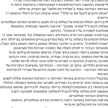
מהמאבק על עתיד האי. נשיאת הנציבות האירופית
אורסולה פון דר
ליין
ונשיא המועצה האירופית
אנטוניו קושטה
מסרו בהודעות זהות כי
האיחוד האירופי עומד ב"סולידריות מלאה" עם דנמרק וגרינלנד.
"אנחנו חייבים לקבל את גרינלנד": נשיא ארצות הברית דונלד טראמפ //
רויטרס
לדבריהם, הטלת מכסים על בעלות ברית תפגע ביחסים הטרנס-אטלנטיים
ועלולה להוביל ל"סחרור מסוכן". "אירופה תישאר מאוחדת, מתואמת
ומחויבת לשמירה על ריבונותה", הדגישו.
בבריטניה נשמע גינוי חריג בישירותו. ראש הממשלה קיר סטארמר אמר כי
הטלת מכסים על בעלות ברית בשל צעדים צבאיים מתואמים בגרינלנד היא
"שגויה לחלוטין", והדגיש כי מדובר במהלך שפוגע ביחסי האמון בתוך נאט"ו.
סטארמר הבהיר כי לונדון תעלה את הסוגיה ישירות מול וושינגטון.
מהלך שפוגע ביחסי האמון בתוך נאט"ו. טראמפ וסטארמר,צילום: אי.פי
גם מדינות נוספות, בהן נורבגיה, שבדיה, צרפת וגרמניה, חזרו והביעו
תמיכה בדנמרק והדגישו כי סוגיית גרינלנד אינה יכולה להיות מלווה
באיומים כלכליים. בתוך כך, קפריסין - המחזיקה בנשיאות התורנית של
האיחוד האירופי - הודיעה על זימון ישיבת חירום של שגרירי 27 מדינות
האיחוד.
במקביל הזהירו גורמים באיחוד האירופי כי החרפת העימות עלולה לפגוע
גם בהסכמי סחר קיימים בין הצדדים, ולערער את שיתוף הפעולה הכלכלי
והביטחוני בין וושינגטון לבעלות בריתה ביבשת. לדבריהם, שימוש במכסים
כאמצעי לחץ פוליטי עלול להוביל להסלמה מתמשכת ולפגיעה רחבה
ביחסים הטרנס-אטלנטיים.
אירופה מאיימת בפגיעה רחבה ביחסים הטרנס-אטלנטיים. טראמפ
ומנהיגי אירופה,צילום: אי.פי.אי