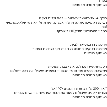
בטוח
בשיתוף מנורה מבטחים
אל תישארו מאחור – בואו לגלות לאן ה-AI הולך
הבינה המלאכותית לא תחליף אנשים, היא תחליף את מי שלא משתמש
בה!
בשיתוף HIT,המכון הטכנולוגי חולון
מהפכת הרובוטיקה לבית
מהפכת הניקיון החכם: כל הבית נקי בלחיצת כפתור
בשיתוף רונלייט
הטעויות שיחתכו לכם את קצבת הפנסיה
ממשיכת כספים ועד חוסר תכנון – הצעדים שיצילו את הכסף שלכם
בשיתוף מנורה מבטחים
איך 200 ש"ח בחודש הופכים ל140 אלף ?
צעדים קטנים שיכולים לסגור את הבור הפנסיוני בין נשים לגברים
בשיתוף מנורה מבטחים