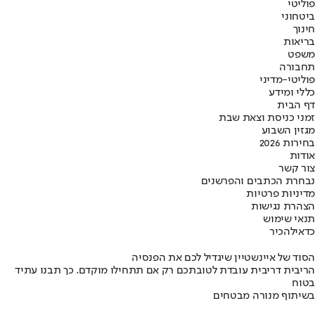
פוליטי
ביטחוני
חינוך
בריאות
משפט
תחבורה
פוליטי-מדיני
כללי ומידע
דף הבית
זמני כניסת וצאת שבת
מגזין השבוע
בחירות 2026
אודות
צור קשר
נבחרת הכתבים והפרשנים
מדיניות פרטיות
הצהרת נגישות
תנאי שימוש
כדאי
להכיר
הסוד של איינשטיין שיגדיל לכם את הפנסיה
הריבית דריבית עובדת לטובתכם רק אם תתחילו מוקדם. כך תבנו עתיד
בטוח
בשיתוף מנורה מבטחים