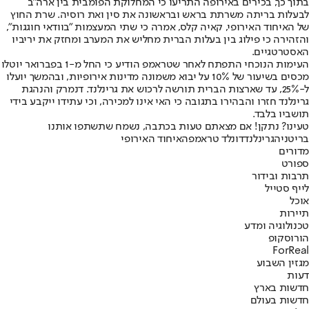
בתוך כך, בכירים באירופה התריעו כי המחלוקת הפומבית בין ארה"ב
לבעלות בריתה משרתת בראש ובראשונה את סין ואת רוסיה. שרת החוץ
של האיחוד האירופי, קאיה קלס, אמרה כי שתי המעצמות "בוודאי חוגגות",
והזהירה כי פילוג בין בעלות הברית מחליש את המערב ומחזק את יריביו
האסטרטגיים.
העימות הנוכחי התפתח לאחר שטראמפ הודיע כי החל מ-1 בפברואר יוטלו
מכסים בשיעור של 10% על יבוא משמונה מדינות אירופיות, ובהמשך יועלו
ל-25%, עד שארצות הברית תורשה לרכוש את גרינלנד. דנמרק והנהגת
גרינלנד חזרו והבהירו בתגובה כי האי אינו למכירה, וכי עתידו ייקבע בידי
תושביו בלבד.
טעינו? נתקן! אם מצאתם טעות בכתבה, נשמח שתשתפו אותנו
בריטניה
גרינלנד
דונלד טראמפ
האיחוד האירופי
מדורים
ספורט
תרבות ובידור
לייף סטייל
אוכל
תיירות
טכנולוגיה ומדע
הורוסקופ
ForReal
מגזין השבוע
דעות
חדשות בארץ
חדשות בעולם