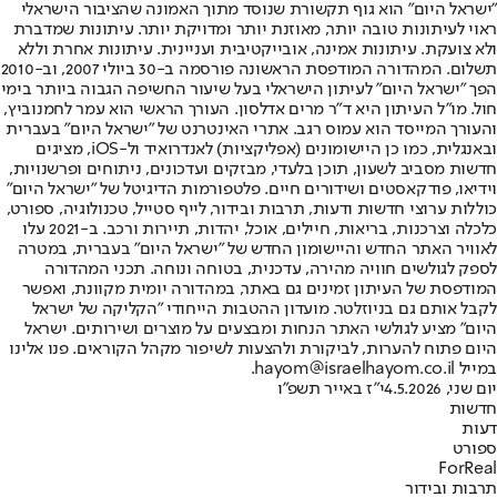
"ישראל היום" הוא גוף תקשורת שנוסד מתוך האמונה שהציבור הישראלי
ראוי לעיתונות טובה יותר, מאוזנת יותר ומדויקת יותר. עיתונות שמדברת
ולא צועקת. עיתונות אמינה, אובייקטיבית ועניינית. עיתונות אחרת וללא
תשלום. המהדורה המודפסת הראשונה פורסמה ב-30 ביולי 2007, וב-2010
הפך "ישראל היום" לעיתון הישראלי בעל שיעור החשיפה הגבוה ביותר בימי
חול. מו"ל העיתון היא ד"ר מרים אדלסון. העורך הראשי הוא עמר לחמנוביץ,
והעורך המייסד הוא עמוס רגב. אתרי האינטרנט של "ישראל היום" בעברית
ובאנגלית, כמו כן היישומונים (אפליקציות) לאנדרואיד ול-iOS, מציגים
חדשות מסביב לשעון, תוכן בלעדי, מבזקים ועדכונים, ניתוחים ופרשנויות,
וידיאו, פודקאסטים ושידורים חיים. פלטפורמות הדיגיטל של "ישראל היום"
כוללות ערוצי חדשות ודעות, תרבות ובידור, לייף סטייל, טכנולוגיה, ספורט,
כלכלה וצרכנות, בריאות, חיילים, אוכל, יהדות, תיירות ורכב. ב-2021 עלו
לאוויר האתר החדש והיישומון החדש של "ישראל היום" בעברית, במטרה
לספק לגולשים חוויה מהירה, עדכנית, בטוחה ונוחה. תכני המהדורה
המודפסת של העיתון זמינים גם באתר, במהדורה יומית מקוונת, ואפשר
לקבל אותם גם בניוזלטר. מועדון ההטבות הייחודי "הקליקה של ישראל
היום" מציע לגולשי האתר הנחות ומבצעים על מוצרים ושירותים. ישראל
היום פתוח להערות, לביקורת ולהצעות לשיפור מקהל הקוראים. פנו אלינו
במייל hayom@israelhayom.co.il.
יום שני, 4.5.2026
י"ז באייר תשפ"ו
חדשות
דעות
ספורט
ForReal
תרבות ובידור