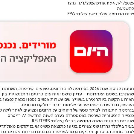
1/1/2026, 11:14
,עודכן
1/1/2026, 12:13
0
השמעה
צריח הכנסייה עולה באש. צילום: EPA
חגיגות כניסת שנת 2026 באירופה לוו בהרוגים, פצועים, שריפות, השחתת רכוש והתפרעויות. ל
שהתרבו בשנים האחרונות - עדיין נרשמו אירועים טרגיים והתנגשויות בין כ
האירוע הקשה ביותר אירע בשוויץ, שם עשרות אנשים נספו וכמאה נפצעו 
היבשת, גם השנה נרשמו אירועי אלימות רבים - חלקם מכוונים.
בגרמניה התעוררו לבוקר נוסף של דיווחים על הרוגים ופצועים לאחר לילה 
כנסייה היסטורית נשרפת באמסטרדם בערב השנה החדשה // רויטרס
שוטרים בחגיגות השנה החדשה בברלין,צילום: REUTERS
לעבר כוחות הביטחון. זיקוקים גרמו לשריפות במבנים ובדירות מגורים ברח