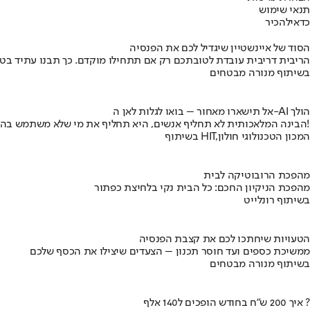
תנאי שימוש
כדאי
להכיר
הסוד של איינשטיין שיגדיל לכם את הפנסיה
הריבית דריבית עובדת לטובתכם רק אם תתחילו מוקדם. כך תבנו עתיד בט
בשיתוף מנורה מבטחים
אל תישארו מאחור – בואו לגלות לאן ה-AI הולך
הבינה המלאכותית לא תחליף אנשים, היא תחליף את מי שלא משתמש בה!
בשיתוף HIT,המכון הטכנולוגי חולון
מהפכת הרובוטיקה לבית
מהפכת הניקיון החכם: כל הבית נקי בלחיצת כפתור
בשיתוף רונלייט
הטעויות שיחתכו לכם את קצבת הפנסיה
ממשיכת כספים ועד חוסר תכנון – הצעדים שיצילו את הכסף שלכם
בשיתוף מנורה מבטחים
איך 200 ש"ח בחודש הופכים ל140 אלף ?