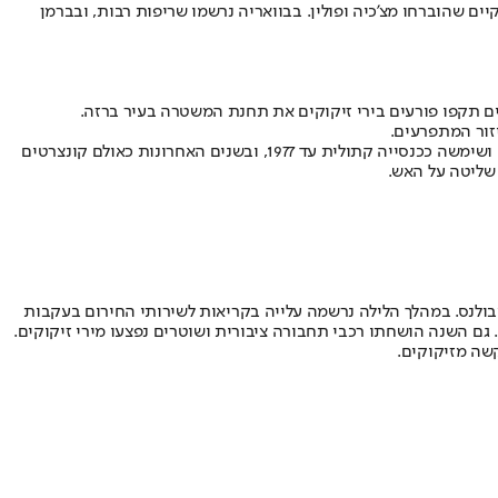
יים שהוברחו מצ'כיה ופולין. בבוואריה נרשמו שריפות רבות, ובברמן
טים תקפו פורעים בירי זיקוקים את תחנת המשטרה בעיר ברזה.
יזור המתפרעים.
באמסטרדם נשרפה כנסיית ״וונדל״ ההיסטורית. סיבת השריפה נחקרת, אך ההערכה היא שזיקוקים פגעו במבנה והציתו אותו. הכנסייה נבנתה ב-1872 ושימשה ככנסייה קתולית עד 1977, ובשנים האחרונות כאולם קונצרטים
 שליטה על האש.
בולנס. במהלך הלילה נרשמה עלייה בקריאות לשירותי החירום בעקבות
שה מזיקוקים.