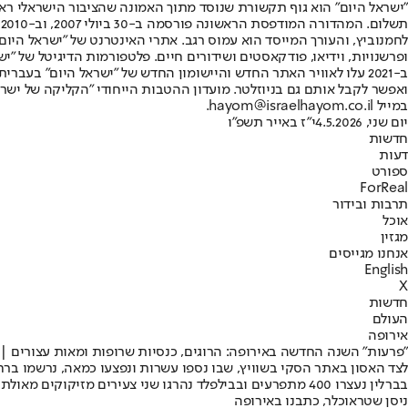
"ישראל היום" הוא גוף תקשורת שנוסד מתוך האמונה שהציבור הישראלי ראוי 
ת
ופרשנויות, וידיאו, פודקאסטים ושידורים חיים. פלטפורמות הדיגיטל של "ישרא
ב-2021 עלו לאוויר האתר החדש והיישומון החדש של "ישראל היום" בע
ואפשר לקבל אותם גם בניוזלטר. מועדון ההטבות הייחודי "הקליקה של ישרא
במייל hayom@israelhayom.co.il.
יום שני, 4.5.2026
י"ז באייר תשפ"ו
חדשות
דעות
ספורט
ForReal
תרבות ובידור
אוכל
מגזין
אנחנו מגייסים
English
X
חדשות
העולם
אירופה
"פרעות" השנה החדשה באירופה: הרוגים, כנסיות שרופות ומאות עצורים | 
לצד האסון באתר הסקי בשוויץ, שבו נספו עשרות ונפצעו כמאה, נרשמו בר
בברלין נעצרו 400 מתפרעים ובבילפלד נהרגו שני צעירים מזיקוקים מאולתרים • גם בצרפת, בלגיה ושבדיה נרשמו עימותים עם כוחות הביטחון, הצתת רכבים והשחתת רכוש
ניסן שטראוכלר, כתבנו באירופה