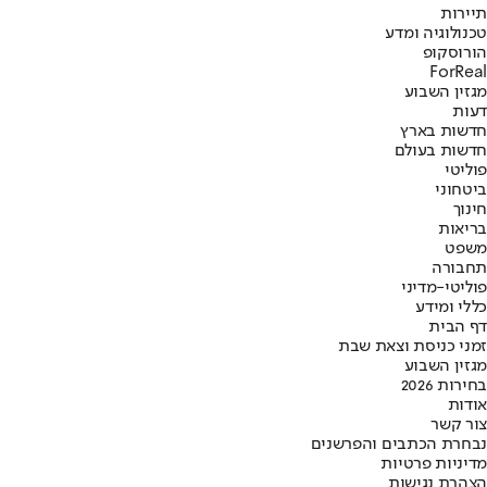
תיירות
טכנולוגיה ומדע
הורוסקופ
ForReal
מגזין השבוע
דעות
חדשות בארץ
חדשות בעולם
פוליטי
ביטחוני
חינוך
בריאות
משפט
תחבורה
פוליטי-מדיני
כללי ומידע
דף הבית
זמני כניסת וצאת שבת
מגזין השבוע
בחירות 2026
אודות
צור קשר
נבחרת הכתבים והפרשנים
מדיניות פרטיות
הצהרת נגישות