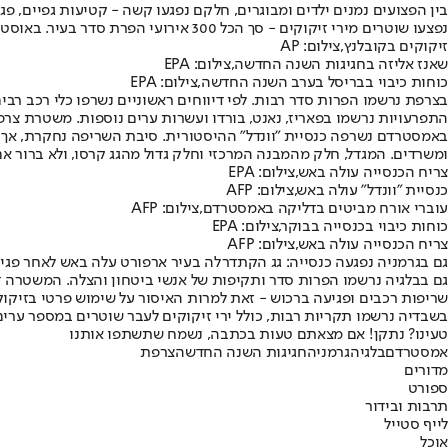
בין הפצועים נמנים ילדים ומבוגרים, חלקם נפגעו קשה - קטיעות גפיים, פגי
נפצעו שוטרים מירי זיקוקים - סך הכל 300 אירועי הפרת סדר בעיר. באוסטריה נפצעו 13 אנשים בשריפה שפרצה בבר בעיר גראץ.
זיקוקים בקובלנץ,צילום: AP
שאנז אליזה בחגיגות השנה החדשה,צילום: EPA
כוחות כיבוי בבריסל בערב השנה החדשה,צילום: EPA
בצרפת נרשמו הפרות סדר רבות. לפי דיווחים ראשוניים נשרפו כלי רכב רב
התפרעויות נרשמו בפאריז, נאנט, בורדו ועשרות ערים נוספות. משטרת צרפ
ומשרדים. המגדל, חלק מהמבנה המרכזי וחלק גדול מהגג קרסו, ולא ברור 
צריח הכנסייה עולה באש,צילום: EPA
כנסיית "וונדל" עולה באש,צילום: AFP
עוברי אורח מביטים בדליקה באמסטרדם,צילום: AFP
כוחות כיבוי בכנסייה בבוקר,צילום: EPA
צריח הכנסייה עולה באש,צילום: AFP
גם בגרמניה נפגעה כנסייה: גג הקתדרלה בעיר ארפורט עלה באש לאחר פגיע
גם בבלגיה נרשמו הפרות סדר ותקיפות של אנשי ביטחון והצלה. המשטרה ד
שריפות רכבים ופגיעה ברכוש - זאת למרות האיסור על שימוש פרטי בזיקוקים. נכון לבוקר דווח על 344 התערבויות משטרתיות ו-63 מעצרים מנהליים. גם השנה הושחתו 
בשבדיה נרשמו תקריות רבות, כולל ירי זיקוקים לעבר שוטרים במספר ערים
טעינו? נתקן! אם מצאתם טעות בכתבה, נשמח שתשתפו אותנו
אמסטרדם
בלגיה
גרמניה
חגיגות השנה החדשה
צרפת
מדורים
ספורט
תרבות ובידור
לייף סטייל
אוכל