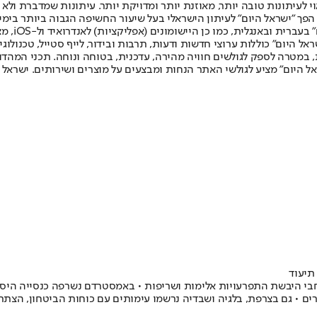
לעיתונות טובה יותר, מאוזנת יותר ומדויקת יותר. עיתונות שמדברת ולא צ
שלום. המהדורה המודפסת הראשונה פורסמה ב-30 ביולי 2007, וב-2010 הפך "ישראל היום" לעיתון הישראלי בעל שי
לחמנוביץ,
ל היום" כוללות ערוצי חדשות ודעות, תרבות ובידור, לייף סטייל, טכנולוגיה
ברית, במטרה לספק לגולשים חוויה מהירה, עדכנית, בטוחה ונוחה. תכני המה
ל היום" מציע לגולשי האתר הנחות ומבצעים על מוצרים ושירותים. ישראל 
תיעוד
חבי היבשת התפרעויות אלימות ושריפות • באמסטרדם נשרפה כנסייה היסט