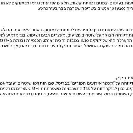
עות בעיניים ובפנים וכוויות קשות. חלק מהפגיעות נגרמו מזיקוקים לא חוק
ים ונרשמו עימותים בין מתפרעים לכוחות הביטחון. באחד האירועים הבול
ת דיווחה הבוקר על שוטרים פצועים, מעצרים רבים ושימוש בגז מדמיע לפ
אם הכנסייה תשוקם. החשמל באזור נותק ותושבים פונו מבתיהם, אך הושגה
ת זיקוק.
יווחה על ״מספר אירועים חמורים״ בבריסל, שם הותקפו שוטרים ועובד אמ
רכבי תחבורה ציבורית ושוטרים נפצעו מירי זיקוקים.
, השחתת רכוש ושריפות. עשרות אנשים נפצעו, ביניהם גבר צעיר שנפצע ק