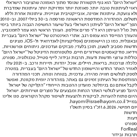
"ישראל היום" הוא גוף תקשורת שנוסד מתוך האמונה שהציבור הישראלי
ראוי לעיתונות טובה יותר, מאוזנת יותר ומדויקת יותר. עיתונות שמדברת
ולא צועקת. עיתונות אמינה, אובייקטיבית ועניינית. עיתונות אחרת וללא
תשלום. המהדורה המודפסת הראשונה פורסמה ב-30 ביולי 2007, וב-2010
הפך "ישראל היום" לעיתון הישראלי בעל שיעור החשיפה הגבוה ביותר בימי
חול. מו"ל העיתון היא ד"ר מרים אדלסון. העורך הראשי הוא עמר לחמנוביץ,
והעורך המייסד הוא עמוס רגב. אתרי האינטרנט של "ישראל היום" בעברית
ובאנגלית, כמו כן היישומונים (אפליקציות) לאנדרואיד ול-iOS, מציגים
חדשות מסביב לשעון, תוכן בלעדי, מבזקים ועדכונים, ניתוחים ופרשנויות,
וידיאו, פודקאסטים ושידורים חיים. פלטפורמות הדיגיטל של "ישראל היום"
כוללות ערוצי חדשות ודעות, תרבות ובידור, לייף סטייל, טכנולוגיה, ספורט,
כלכלה וצרכנות, בריאות, חיילים, אוכל, יהדות, תיירות ורכב. ב-2021 עלו
לאוויר האתר החדש והיישומון החדש של "ישראל היום" בעברית, במטרה
לספק לגולשים חוויה מהירה, עדכנית, בטוחה ונוחה. תכני המהדורה
המודפסת של העיתון זמינים גם באתר, במהדורה יומית מקוונת, ואפשר
לקבל אותם גם בניוזלטר. מועדון ההטבות הייחודי "הקליקה של ישראל
היום" מציע לגולשי האתר הנחות ומבצעים על מוצרים ושירותים. ישראל
היום פתוח להערות, לביקורת ולהצעות לשיפור מקהל הקוראים. פנו אלינו
במייל hayom@israelhayom.co.il.
יום חמישי, 11.6.2026
כ"ו בסיון תשפ"ו
חדשות
דעות
ספורט
ForReal
תרבות ובידור