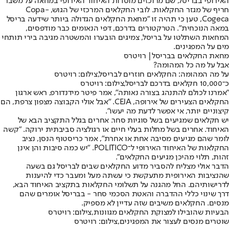
האירופי בבריסל, שם מרוכזים מוסדות האיחוד האירופי במחאה על משבר
חריף של מגזר החקלאות. לובי החקלאים המרכזי של הגוש, Copa-
Cogeca, טען כי תהיה זו "מחאת החקלאים הגדולה ביותר שידעה בריסל
במאה הנוכחית". הטרקטורים בדרכם, דפי הנאומים כבר מודפסים,
המחאות השתלטו על בריסל, צמיגים הובערו והמשטרה מגיבה בירי תותחי
מים על המפגינים.
מחאת החקלאים בבריסל| רויטרס
אבל על מה כל המהומה?
על מה המהומה: החקלאים חוזרים לבריסל,צילום: רויטרס
כ־10,000 חקלאים בדרכם לבריסל,צילום: רויטרס
"אמרנו לכולם להתנהג בצורה נאותה", אמר פיטר מידנדורפ, ראש ארגון
החקלאים הצעירים של אירופה, CEJA. "אבל אולי הקבוצה מצפון צרפת, הם
קיצוניים יותר, אי אפשר לדעת מה יעשו".
יש חקלאים שמגיעים בשל סוגיות סחר. אחרים בגלל התקציב הבא של
האיחוד. אחרים בשל מחלות בעלי חיים או רגולציה סביבתית ירוקה. "קשה
לומר שהם מגיעים מסיבה אחת או אחרת", אמר כריסטוף הנסן, נציב
החקלאות של האיחוד האירופי ל־POLITICO. "יש כמה סיבות והן אינן
זהות, תלוי מהיכן מגיעים החקלאים".
הדבר אולי מצליח להסביר מדוע החקלאים שבים לבריסל גם בשעה
שהנציבות האירופית מתעקשת כי עשתה מעל ומעבר כדי להיענות
לדרישותיהם. החל מהגנה על תשלומי החקלאות בתקציב האיחוד הבא,
דרך שינוי כללי ההדברה והאטת הסכמי סחר - בבריסל אומרים שהם
מנסים. החקלאים משיבים שזה עדיין לא מספיק.
הבעיות שהובילו למצוקת החקלאים מגוונות,צילום: רויטרס
שוטרים מנסים לעצור את המפגינים,צילום: רויטרס