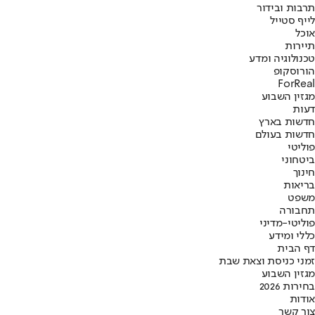
תרבות ובידור
לייף סטייל
אוכל
תיירות
טכנולוגיה ומדע
הורוסקופ
ForReal
מגזין השבוע
דעות
חדשות בארץ
חדשות בעולם
פוליטי
ביטחוני
חינוך
בריאות
משפט
תחבורה
פוליטי-מדיני
כללי ומידע
דף הבית
זמני כניסת וצאת שבת
מגזין השבוע
בחירות 2026
אודות
צור קשר