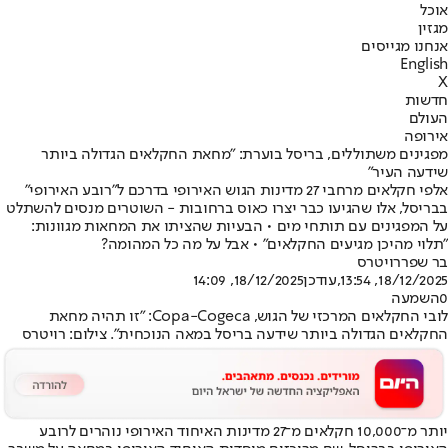
אוכל
מגזין
אנחנו מגייסים
English
X
חדשות
העולם
אירופה
מפגינים משתוללים, בריסל בוערת: "מחאת החקלאים הגדולה ביותר
שידעה העיר"
אלפי חקלאים מרחבי 27 מדינות הגוש האירופי בדרכם ל"רובע האירופי"
בבריסל, אלו שהגיעו כבר יצרו כאוס ברחובות - השוטרים מנסים להשתלט
על המפגינים עם תותחי מים • הבעיות שהציתו את המחאות מגוונות:
"תלוי מהיכן מגיעים החקלאים" • אבל על מה כל המהומה?
בר שפר
רויטרס
18/12/2025, 13:54
,עודכן
18/12/2025, 14:09
0
השמעה
לובי החקלאים המרכזי של הגוש, Copa-Cogeca: "זו תהיה מחאת
החקלאים הגדולה ביותר שידעה בריסל במאה הנוכחית". צילום: רויטרס
יותר מ־10,000 חקלאים מ־27 מדינות האיחוד האירופי נוהרים לרובע