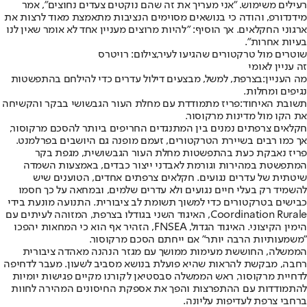
רעילים משימוש. "אני מעריך את זה שהם נוקטים צעדים נחוצים", אמר
מידנדורפ, והודה כי בנושאים מסוימים הנציבות מתאמצת מאוד לרצות את
ארגוני החקלאים. אך הוסיף: "להיות מרוצים מעניין אחד לא אומר שאין לנו
בעיות אחרות".
שוטרים מול טרקטורים שהגיעו לעיר,צילום: רויטרס
זה עניין לאומי
מה העניין:
בצרפת, למשל, מבצעים דילול עדרים כדי להילחם בהתפשטות
נגיפים ומחלות.
תשובת האיחוד:
פריז מתמודדת עם מחלת העור הגבשושי בבקר והקשיחה
את הקו מול מדינות מרקוסור.
חקלאים צרפתים נמנים בין המתנגדים החריפים ביותר להסכם מרקוסור,
אך כמו רבים בשיירת הטרקטורים, זעמם מופנה גם היושבים בפרלמנט.
פריז נאבקת כעת בהתפשטות מחלת העור הגבשושית, מגפת בקר
המתפשטת במהירות וגורמת לאבדני ייצור כבדים, באמצעות השמדה
שיטתית של עדרים נגועים. חקלאים צרפתים אחדים, הטוענים שיש
להשמיד רק בעלי חיים נגועים ולא עדרים שלמים, ובמחאה על כך חסמו
כבישים בטרקטורים כדי למשוך תשומת לב ציבורית. התנועה מונעת בידי
Coordination Rurale, האיגוד השני בגודלו בצרפת, המזוהה לעיתים עם
הימין הקיצוני. האיגוד הגדול, FNSEA, הזהיר אף הוא כי המחאות יהפכו
"משמעותיות הרבה יותר" אם ייחתם הסכם מרקוסור.
הממשלה, החוששת מעימות ממושך עם מגזר הנהנה מאהדה ציבורית
רחבה, מבקשת להראות שהיא פועלת בנושא מסביב לשעון. מעבר לדחיפה
לדחיית מרקוסור, ראש הממשלה סבסטיאן לקורנו מקיים פגישות יומיות
להתמודדות עם ההתפרצות והפך את אספקת החיסונים המהירה לחוות
ברחבי צרפת לעדיפות עליונה.