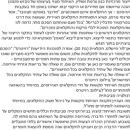
ייצור מרכזיות כגון צרפת ופולין. האיחוד מצוי בעיצומו של גיבוש מנגנון
הגנה שייושמו אם מחירים או היקפי יבוא ישתנו באופן חד בעקבות
ההסכם - אך החקלאים אינם משוכנעים. "מדובר באפקט מצטבר", אמר
פרנסי גורמן, נשיא התאחדות החקלאים האירית, שעושה את דרכו
בטרקטור מדבלין לבריסל. "בכל פעם שנחתם הסכם סחר, נדמה לנו
שהחקלאות הופכת לכלי מיקוח והחקלאים נמכרים".
החקלאים דורשים כי שותפות סחר אחרות יחויבו לעמוד בתקני הייצור של
האיחוד כתנאי לייצוא, וקוראים ליבוא "מאוזן" מאוקראינה כדי למנוע פגיעה
ביצרנים בתוך הגוש.
אן־לור מישלס, חקלאית (בת 20), אמרה לסוכנות הידיעות "רויטרס": "הסכם
מרקוסור רע מאוד לחקלאות שלנו, משום שהוא מאפשר לייבא מוצרים שאנו
יכולים לייצר כאן באיכות טובה יותר, עם פחות חומרים פרמצבטיים -
חומרים שאסורים כאן אך מותרים שם. זו שאלה של בריאות אזרחי אירופה,
וגם שאלה של עתיד החקלאים בכל המישורים".
"זו שאלה של בריאות אזרחי אירופה, וגם שאלה של עתיד החקלאים בכל
המישורים",צילום: רויטרס
תקנות האיחוד מקשות על חיי החקלאים האירופים, במיוחד בהשוואה
למתחרים מחו״ל,צילום: רויטרס
רגולציה סביבתית
מה העניין:
תקנות האיחוד מקשות על ניהול משק החקלאים, במיוחד
בהשוואה למתחרים מחו״ל.
תשובת האיחוד:
קיצוץ בביורוקרטיה סביבתית וכללים חדשים המקלים על
הגישה לחומרי הדברה באירופה ומקשים על השימוש בהם מחוץ לה.
בשבוע האחרון הוכרזו הצעות חוק שיאפשרו אישורים בלתי מוגבלים
לחומרי הדברה רבים ויעניקו לחקלאים שנה נוספת להוצאת חומרים