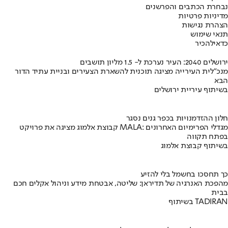
נבחרת הכתבים והפרשנים
מדיניות פרטיות
הצהרת נגישות
תנאי שימוש
כדאי
להכיר
ירושלים 2040: העיר נערכת ל- 1.5 מליון תושבים
מנכ"לית העירייה מציגה תוכנית להשארת הצעירים ובניית עתיד הדור
הבא
בשיתוף עיריית ירושלים
חלון ההזדמנויות בכפר גנים נסגר
קבוצת אלמוג מציגה את פרויקט MALA: מגדלי הפרימיום האחרונים
בפתח תקווה
בשיתוף קבוצת אלמוג
כך תחסכו בחשמל בלי להזיע
מהפכת האנרגיה של תדיראן: שליטה, אבטחת מידע וניהול אקלים חכם
בבית
בשיתוף TADIRAN