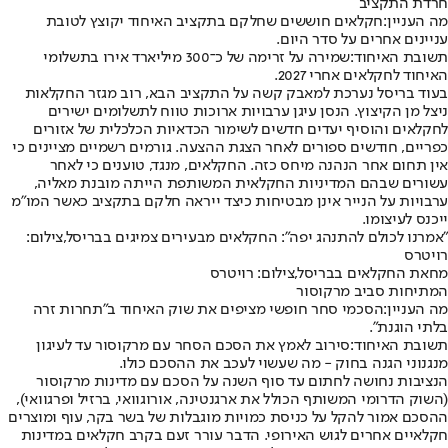
חרדת התקציב
מה העניין:
חקלאים חוששים שחלקם בתקציב האיחוד יקוצץ לטובת
עניינים אחרים על סדר היום.
תשובת האיחוד:
שמירה על זרימה של כ־300 מיליארד אירו בתשלומי
האיחוד לחקלאים אחרי 2027.
בעוד בריסל נערכת למאבק קשה על התקציב הבא, רוב מגזר החקלאות
ניצל מן הקיצוץ. הנסן עיגן ערבויות ארוכות טווח לתשלומים ישירים
לחקלאים והוסיף יעדים חדשים לשימור הכדאיות הכלכלית של אזורים
כפריים, חודשים ספורים לאחר הצגת ההצעה. גורמים רשמיים מציינים כי
אין תחום אחר הנהנה מיחס כזה. החקלאים, מנגד, טוענים כי לאחר
עשורים שבהם המדיניות החקלאית המשותפת הייתה מובנת מאליה,
ערבויות על הנייר אינן מבטיחות כיצד ייראה חלקם בתקציב כאשר המו״מ
ייכנס לעיצומו.
"אמרנו לכולם להתנהג יפה": החקלאים מבעירים צמיגים בבריסל,צילום:
רויטרס
מחאת החקלאים בבריסל,צילום: רויטרס
המתיחות סביב מרקוסור
מה העניין:
הסכמי סחר חופשי מציפים את שוק האיחוד ב"תחרות זרה
בלתי הוגנת".
תשובת האיחוד:
סירוב לאמץ את הסכם הסחר עם מרקוסור עד לעיגון
מנגנוני הגנה בחוק - מה שעשוי לעכב את ההסכם כולו.
הנציבות נחושה לחתום עד סוף השנה על הסכם עם מדינות מרקוסור
(השוק הדרומי המשותף הכולל את ארגנטינה, אורוגוואי, ברזיל ופרגוואי),
ההסכם אמור להקל על כניסת כמויות מוגבלות של בשר בקר, עוף ומוצרים
חקלאיים אחרים לגוש האירופי. הדבר עורר זעם בקרב חקלאים במדינות