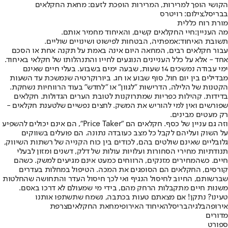
הקושי הופך למרירות, המרירות הופכת לזעם: מחאת החקלאים
בבריסל,צילום: רויטרס
מורת רוח כללית
מה העניין:
חיי החקלאים קשים, והאיחוד מחמיר אותם.
תשובת האיחוד:
אמפתיה, הבטחות לפישוט ושינויים שוליים.
עבור חקלאים רבים, המחאה היום אינה באמת על תקנה אחת או הסכם
אחד - אלא על כלל העניינים הנוגעים לחייו והתנהלותו של חקלאי באיחוד.
ימי עבודה נמשכים 14 שעות, שבעה ימים בשבוע. בעלי חיים שאינם
מבדילים בין יום חול, סוף שבוע או חג. ביורוקרטיה שנמשכת עד השעות
הקטנות של הלילה, הדרישות "לגוון" או "לחדש" בעוד הרווחיות נשחקת.
בדידות. קהילות כפריות שמתרוקנות לטובת הערים הגדולות. חקלאים
שפורשים ואין למי להוריש את המשק. לחצים נפשיים שלטענת חקלאים -
רק מעטים מבינים.
וזה גם עניין של כסף. חקלאים הם "Price Taker", הם אינם יכולים להשפיע
על השוק ועליהם לקבל כל מצב כעובדה נתונה. הם פועלים בשווקים
גלובליים שאינם שולטים בהם, לכודים בין כוח הקנייה של רשתות השיווק,
תנודתיות מחירי הסחורות ועלויות עולות של דלק, דשנים ומזון לבעלי
חיים. כשהמחירים מזנקים, הרווחים כמעט אינם מגיעים למשק. כשהם
קורסים, החקלאים הם הסופגים את המכה. הטיפול במחלות בעדרים
שברשותם, החיוב לחיסול הנגיף ואי לכך חיסול העדר והתחושה שהחלטות
משנות חיים מתקבלות הרחק מהם, בידי מי שמעולם לא דרכו באסם.
טעינו? נתקן! אם מצאתם טעות בכתבה, נשמח שתשתפו אותנו
אירופה
בלגיה
בריסל
האיחוד האירופי
מחאת החקלאים
צרפת
מדורים
ספורט