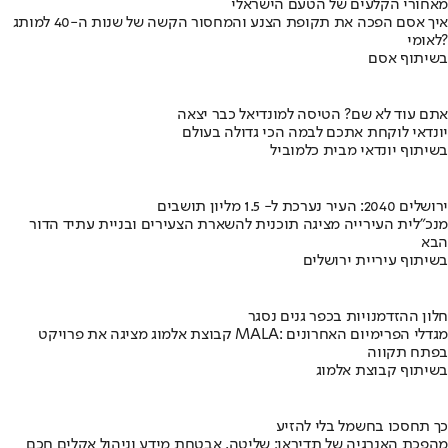
מאחורי הקלעים של הטעם הישראלי
איך אסם הפכה את תקופת הצנע והמחסור הקשה של שנות ה-40 למותג
לאומי?
בשיתוף אסם
אתם עוד לא שם? הטיסה למונדיאל כבר יצאה
יונדאי לוקחת אתכם לבמה הכי גדולה בעולם
בשיתוף יונדאי מבית כלמוביל
ירושלים 2040: העיר נערכת ל- 1.5 מליון תושבים
מנכ"לית העירייה מציגה תוכנית להשארת הצעירים ובניית עתיד הדור
הבא
בשיתוף עיריית ירושלים
חלון ההזדמנויות בכפר גנים נסגר
קבוצת אלמוג מציגה את פרויקט MALA: מגדלי הפרימיום האחרונים
בפתח תקווה
בשיתוף קבוצת אלמוג
כך תחסכו בחשמל בלי להזיע
מהפכת האנרגיה של תדיראן: שליטה, אבטחת מידע וניהול אקלים חכם