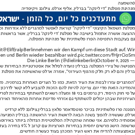
0
השמעה
מנהיגת מפלגת "די לינקה" בברלין, אליף ארלפ. צילום: ויקיפדיה
מפלגת השמאל הקיצוני "די לינקה" קוראת לאפשר למהגרים ללא אזרחות ו
גם בעקבות התפיסה הפרו פלשתינית של מנהיגת המפלגה.
it
@ElifEralpBerlin
nehmen wir den Kampf um diese Stadt auf. Wir
ben und Berlin wieder bezahlbar wird.
pic.twitter.com/fHjrrCioSm
October 9, 2025
— Die Linke Berlin (@dielinkeberlin)
הפגישה של צירי המפלגה בברלין נועדה לסלול את אסטרטגיית הבחירות שב
ברלין והם לא רק חלק מהנוף העירוני", אמרה ארלפ שהאשימה את מפלגת הנוצרים ה
"המהגרים עזרו לבנות את העיר הזאת, כמו כל הערים האחרות בגרמניה. מדו
והמדינה הזאת מדי יום. צריכה להיות להם הזכות להצביע ללא קשר לדרכון ה
העירוניות שבהן יכולים להשתתף גם אזרחי מדינות אחרות מהאיחוד האירופ
הפגנה פרו פלשתינית בכיכר פוטסדאמר פלאץ בברלין,צילום: ללא קרדיט
ארלפ, שעשויה להפוך בשנה הבאה לראשת העיר הראשונה בברלין המגיעה מה
שרשמה הישג מרש
ובאמצעותה להדיח את ראש העיר המכהן בעוד כעשרה חודשים.