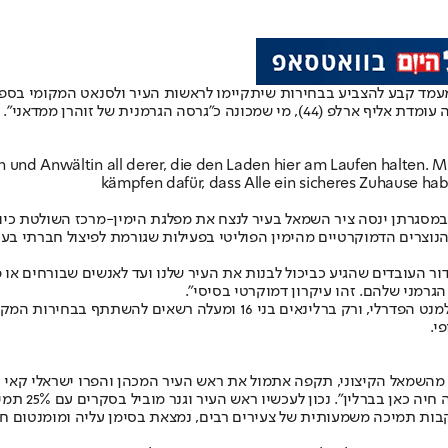
מעמד קבע להצביע בבחירות שיתקיימו לראשות העיר ולסנאט המקומי בספ
ההצעה אושרה אתמול בישיבה של מפלגת 'די לינקה' בברלין, אשר בראשותה עומדת אליף ארל
sen und Anwältin all derer, die den Laden hier am Laufen halten. M
kämpfen dafür, dass Alle ein sicheres Zuhause ha
מסגרתן ינסה ציר השמאל בעיר לנצח את מפלגת הימין-מרכז השולטת כיום
דמוקרטיים מהימין הפוליטי בפעילות שגורמת לפיצול חברתי בעיר ובחנופה למפלג
ר העובדים שהגיע כביכול לבנות את העיר שלנו ועד לאנשים שבורחים או מה
גרמני שלהם. זהו עיקרון דמוקרטי בסיסי".
על פי חוק היסוד, רק גרמנים בני 18 ומעלה רשאים להשתתף בבחירות לפרלמנ
י.
שמאל הקיצוני, תקפה אתמול את ראש העיר המכהן והפרו ישראלי קאי וגנר
ים יחסית בבחירות הארציות עם קרוב ל 9% בחירה בעקבות תמיכה משמעותית של צעירים רבים, נמצאת ב