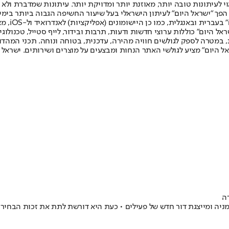
לעיתונות טובה יותר, מאוזנת יותר ומדויקת יותר. עיתונות שמדברת ולא צ
שלום. המהדורה המודפסת הראשונה פורסמה ב-30 ביולי 2007, וב-2010 הפך "ישראל היום" לעיתון הישראלי בעל שי
לחמנוביץ,
ל היום" כוללות ערוצי חדשות ודעות, תרבות ובידור, לייף סטייל, טכנולוגיה
ברית, במטרה לספק לגולשים חוויה מהירה, עדכנית, בטוחה ונוחה. תכני המה
ל היום" מציע לגולשי האתר הנחות ומבצעים על מוצרים ושירותים. ישראל 
ה
ניה ומייצגת דור חדש של פעילים • כעת היא דורשת לתת את זכות הבחיר