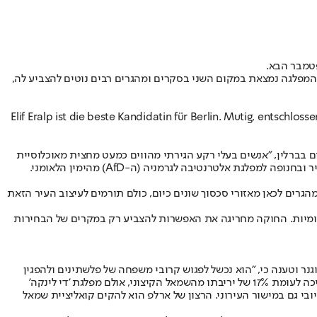
טמבר הבא.
פ (44), מי שמכונה כ"גרסה הגרמנית של זוהרן ממדאני". המפלגה נמצאת במקום השני בסקרים ומהגרים רבים נוטים להצביע לה,
Elif Eralp ist die beste Kandidatin für Berlin. Mutig, entschlos
 בברלין, "אנשים בעלי רקע הגירתי מהווים כמעט מחצית מאוכלוסיית
ת אלטרנטיבה לגרמניה (ה-AfD) מהימין הלאומני.
גרים לכאן מאזורי סכסוך שונים כיום, כולם תורמים לעיצוב העיר הזאת
ט הפדרלי, ורק ברלינאים בני 16 ומעלה רשאים להשתתף בבחירות המקומיות. החוקה מחריגה את האפשרות להצביע רק במקרים של הבחירות
 וטענה כי, "הוא נכשל לפגוש קרובי משפחה של פלשתינים ולהפגין
אמפתיה כלפיהם. אני שמחה שהקהילה הפלסטינית הגדולה ביותר באירופה חיה כאן בברלין". נכון לעכשיו ראש העיר וגנר מוביל בסקרים עם 25% תמיכה לעומת 17% של יריבתו מהשמאל הקיצוני, אולם מפלגת 'די לינקה'
סימן עליה ומומנטום חיובי גם במישור העירוני. הרצון של ארלפ הוא להקים קואליציית שמאל