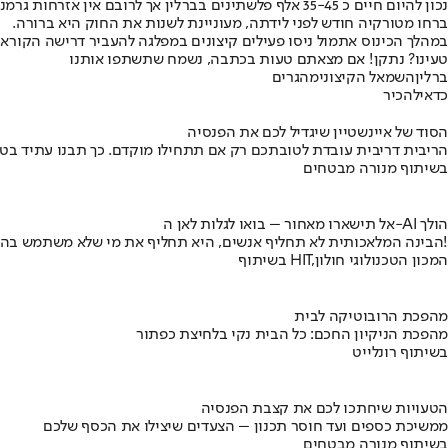
נכון להיום חיים כ 35-45 אלף פלשתינים בברלין אך לרו
ברחו מטורקיה חודש לפני לידתה, מעוניינת לשנות את החוק היא ברורה.
במהלך הכינוס אתמול ניסו פעילים קיצונים במפלגה להעביר דרישה הקורא
טעינו? נתקן! אם מצאתם טעות בכתבה, נשמח שתשתפו אותנו
ברלין
השמאל הקיצוני
מהגרים
כדאי
להכיר
הסוד של איינשטיין שיגדיל לכם את הפנסיה
הריבית דריבית עובדת לטובתכם רק אם תתחילו מוקדם. כך תבנו עתיד בט
בשיתוף מנורה מבטחים
אל תישארו מאחור – בואו לגלות לאן ה-AI הולך
הבינה המלאכותית לא תחליף אנשים, היא תחליף את מי שלא משתמש בה!
בשיתוף HIT,המכון הטכנולוגי חולון
מהפכת הרובוטיקה לבית
מהפכת הניקיון החכם: כל הבית נקי בלחיצת כפתור
בשיתוף רונלייט
הטעויות שיחתכו לכם את קצבת הפנסיה
ממשיכת כספים ועד חוסר תכנון – הצעדים שיצילו את הכסף שלכם
בשיתוף מנורה מבטחים