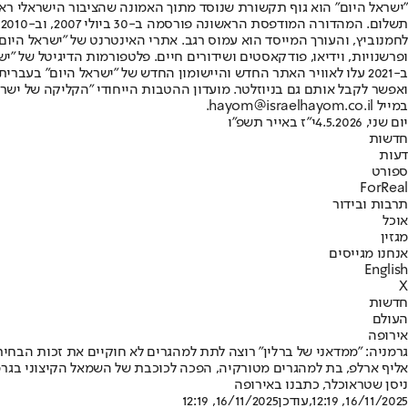
"ישראל היום" הוא גוף תקשורת שנוסד מתוך האמונה שהציבור הישראלי ראוי 
ת
ופרשנויות, וידיאו, פודקאסטים ושידורים חיים. פלטפורמות הדיגיטל של "ישרא
ב-2021 עלו לאוויר האתר החדש והיישומון החדש של "ישראל היום" בע
ואפשר לקבל אותם גם בניוזלטר. מועדון ההטבות הייחודי "הקליקה של ישרא
במייל hayom@israelhayom.co.il.
יום שני, 4.5.2026
י"ז באייר תשפ"ו
חדשות
דעות
ספורט
ForReal
תרבות ובידור
אוכל
מגזין
אנחנו מגייסים
English
X
חדשות
העולם
אירופה
גרמניה: "ממדאני של ברלין" רוצה לתת למהגרים לא חוקיים את זכות הבחיר
אליף ארלפ, בת למהגרים מטורקיה, הפכה לכוכבת של השמאל הקיצוני בגרמ
ניסן שטראוכלר, כתבנו באירופה
16/11/2025, 12:19
,עודכן
16/11/2025, 12:19