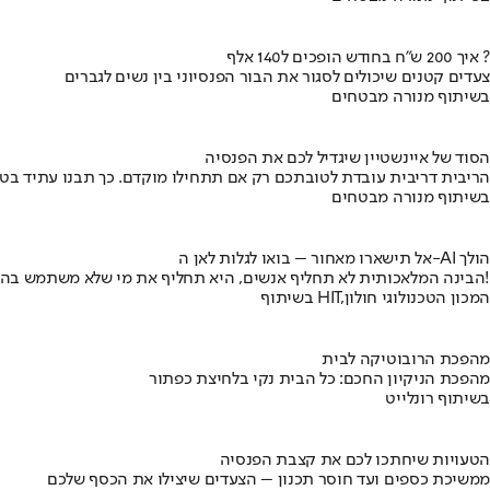
איך 200 ש"ח בחודש הופכים ל140 אלף ?
צעדים קטנים שיכולים לסגור את הבור הפנסיוני בין נשים לגברים
בשיתוף מנורה מבטחים
הסוד של איינשטיין שיגדיל לכם את הפנסיה
הריבית דריבית עובדת לטובתכם רק אם תתחילו מוקדם. כך תבנו עתיד בט
בשיתוף מנורה מבטחים
אל תישארו מאחור – בואו לגלות לאן ה-AI הולך
הבינה המלאכותית לא תחליף אנשים, היא תחליף את מי שלא משתמש בה!
בשיתוף HIT,המכון הטכנולוגי חולון
מהפכת הרובוטיקה לבית
מהפכת הניקיון החכם: כל הבית נקי בלחיצת כפתור
בשיתוף רונלייט
הטעויות שיחתכו לכם את קצבת הפנסיה
ממשיכת כספים ועד חוסר תכנון – הצעדים שיצילו את הכסף שלכם