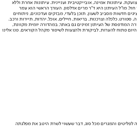
ועקת. עיתונות אמינה, אובייקטיבית ועניינית. עיתונות אחרת וללא
עור החשיפה הגבוה ביותר בימי חול. מו"ל העיתון היא ד"ר מרים אדלסון. העורך הראשי הוא עמר
 והעורך המייסד הוא עמוס רגב. אתרי האינטרנט של "ישראל היום" בעברית ובאנגלית, כמו כן היישומונים (אפליקציות) לאנדרואיד ול-iOS, מציגים חדשות מסביב לשעון, תוכן בלעדי, מבזקים ועדכונים, ניתוחים
, ספורט, כלכלה וצרכנות, בריאות, חיילים, אוכל, יהדות, תיירות ורכב.
דורה המודפסת של העיתון זמינים גם באתר, במהדורה יומית מקוונת,
היום פתוח להערות, לביקורת ולהצעות לשיפור מקהל הקוראים. פנו אלינו
ה לפליטים והמגרים מכל סוג, דבר שעשוי לשרת היטב את מפלגתה