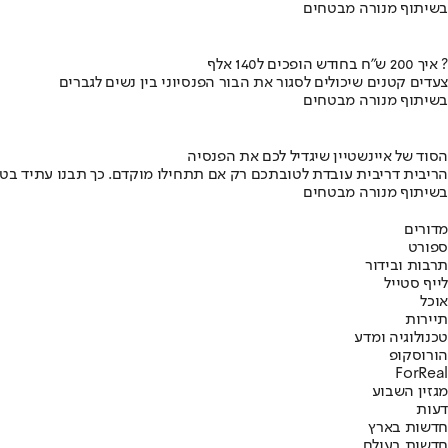
בשיתוף מנורה מבטחים
איך 200 ש"ח בחודש הופכים ל140 אלף ?
צעדים קטנים שיכולים לסגור את הבור הפנסיוני בין נשים לגברים
בשיתוף מנורה מבטחים
הסוד של איינשטיין שיגדיל לכם את הפנסיה
הריבית דריבית עובדת לטובתכם רק אם תתחילו מוקדם. כך תבנו עתיד בט
בשיתוף מנורה מבטחים
מדורים
ספורט
תרבות ובידור
לייף סטייל
אוכל
תיירות
טכנולוגיה ומדע
הורוסקופ
ForReal
מגזין השבוע
דעות
חדשות בארץ
חדשות בעולם