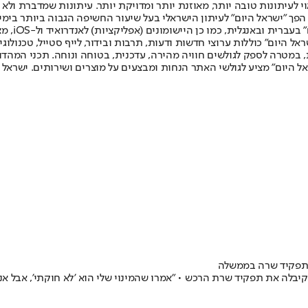
לעיתונות טובה יותר, מאוזנת יותר ומדויקת יותר. עיתונות שמדברת ולא צ
שלום. המהדורה המודפסת הראשונה פורסמה ב-30 ביולי 2007, וב-2010 הפך "ישראל היום" לעיתון הישראלי בעל שי
לחמנוביץ,
ל היום" כוללות ערוצי חדשות ודעות, תרבות ובידור, לייף סטייל, טכנולוגיה
ברית, במטרה לספק לגולשים חוויה מהירה, עדכנית, בטוחה ונוחה. תכני המה
ל היום" מציע לגולשי האתר הנחות ומבצעים על מוצרים ושירותים. ישראל 
יבלה את תפקיד שרת הרכש • "אמרו שהמינוי שלי הוא 'לא חוקתי', אבל א