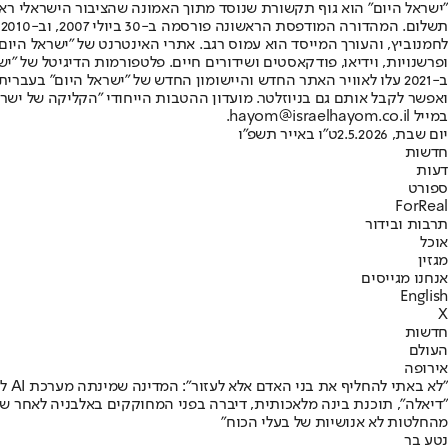
"ישראל היום" הוא גוף תקשורת שנוסד מתוך האמונה שהציבור הישראלי ראוי 
ת
ופרשנויות, וידיאו, פודקאסטים ושידורים חיים. פלטפורמות הדיגיטל של "ישרא
ב-2021 עלו לאוויר האתר החדש והיישומון החדש של "ישראל היום" בע
ואפשר לקבל אותם גם בניוזלטר. מועדון ההטבות הייחודי "הקליקה של ישרא
במייל hayom@israelhayom.co.il.
יום שבת, 2.5.2026
ט"ו באייר תשפ"ו
חדשות
דעות
ספורט
ForReal
תרבות ובידור
אוכל
מגזין
אנחנו מגייסים
English
X
חדשות
העולם
אירופה
"לא באתי להחליף את בני האדם אלא לעזור": המדינה שמינתה מערכת AI לתפקיד שרה בממשלה
"דיאלה", תוכנת בינה מלאכותית, דיברה בפני המחוקקים באלבניה לאחר שק
מהחלטות לא אנושיות של בעלי הכוח"
נטע בר