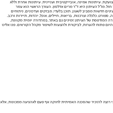
ועקת. עיתונות אמינה, אובייקטיבית ועניינית. עיתונות אחרת וללא
עור החשיפה הגבוה ביותר בימי חול. מו"ל העיתון היא ד"ר מרים אדלסון. העורך הראשי הוא עמר
 והעורך המייסד הוא עמוס רגב. אתרי האינטרנט של "ישראל היום" בעברית ובאנגלית, כמו כן היישומונים (אפליקציות) לאנדרואיד ול-iOS, מציגים חדשות מסביב לשעון, תוכן בלעדי, מבזקים ועדכונים, ניתוחים
, ספורט, כלכלה וצרכנות, בריאות, חיילים, אוכל, יהדות, תיירות ורכב.
דורה המודפסת של העיתון זמינים גם באתר, במהדורה יומית מקוונת,
היום פתוח להערות, לביקורת ולהצעות לשיפור מקהל הקוראים. פנו אלינו
ני רוצה להזכיר שהסכנה האמיתית לחוקה אף פעם לאהגיעה ממכונות, אלא