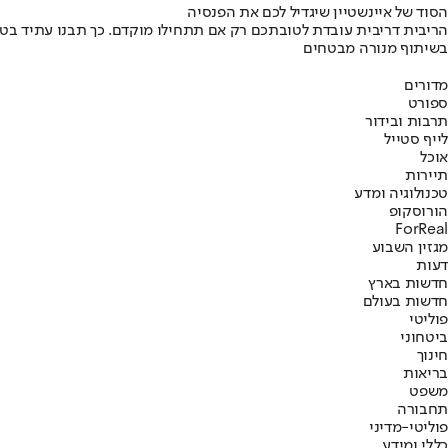
הסוד של איינשטיין שיגדיל לכם את הפנסיה
הריבית דריבית עובדת לטובתכם רק אם תתחילו מוקדם. כך תבנו עתיד בט
בשיתוף מנורה מבטחים
מדורים
ספורט
תרבות ובידור
לייף סטייל
אוכל
תיירות
טכנולוגיה ומדע
הורוסקופ
ForReal
מגזין השבוע
דעות
חדשות בארץ
חדשות בעולם
פוליטי
ביטחוני
חינוך
בריאות
משפט
תחבורה
פוליטי-מדיני
כללי ומידע