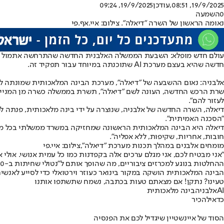
19/9/2025, 08:51
,עודכן
19/9/2025, 09:24
0
השמעה
נאומה הראשון של השרה "דיאלה". צילום: איי.אף.פי
עולם חדש מופלא
: השבעת הממשלה האלבנית החדשה שהתרחשה אתמול הפכ
חדשה שהיא בעצם מערכת AI שתוכנתה במיוחד עבור תפקיד זה.
אלבניה: נאום ההשבעה של "דיאלה", מערכת הבינה המלאכותית שמונתה לתפק
שרת הרכש החדשה, העונה לשם "דיאלה", תשרת בממשלה כשרה מן המניין ו
לעזור להם".
דיאלה, השרה החדשה של אלבניה, שנוצרה על ידי בינה מלאכותית, פנתה ל
"הסכנה האמיתית".
דיאלה היא הבינה המלאכותית הראשונה שמחזיקה במשרד ממשלתי בכל מקום
חובות, אחריות, שקיפות, ללא אפליה".
מומחים אלבנים במהלך תכנות מערכת "דיאלה",צילום: איי.פי
"אני מבטיח לכם, אני מגלם ערכים אלה בקפדנות כמו כל עמית אנושי. אולי
ההחלטות בנוגע למכרזים ציבוריים, מה שהופך אותם ל"נטולי שחיתות ב-100 אחוז וכל קרן ציבורית המוגשת להליך המכרז תהיה שקופה לחלוטין".
הבינה המלאכותית הושקה במקור בינואר כעוזר וירטואלי כדי לסייע לאנשים להשתמש בפלטפורמה הר
טעינו? נתקן! אם מצאתם טעות בכתבה, נשמח שתשתפו אותנו
AI
אלבניה
בינה מלאכותית
כדאי
להכיר
הסוד של איינשטיין שיגדיל לכם את הפנסיה