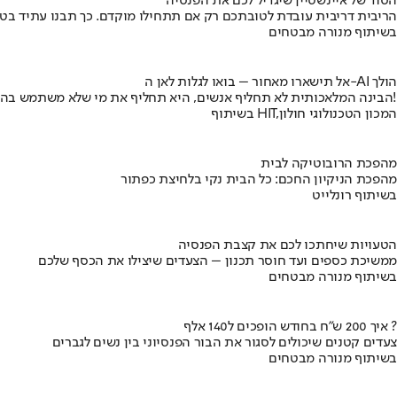
הסוד של איינשטיין שיגדיל לכם את הפנסיה
הריבית דריבית עובדת לטובתכם רק אם תתחילו מוקדם. כך תבנו עתיד בט
בשיתוף מנורה מבטחים
אל תישארו מאחור – בואו לגלות לאן ה-AI הולך
הבינה המלאכותית לא תחליף אנשים, היא תחליף את מי שלא משתמש בה!
בשיתוף HIT,המכון הטכנולוגי חולון
מהפכת הרובוטיקה לבית
מהפכת הניקיון החכם: כל הבית נקי בלחיצת כפתור
בשיתוף רונלייט
הטעויות שיחתכו לכם את קצבת הפנסיה
ממשיכת כספים ועד חוסר תכנון – הצעדים שיצילו את הכסף שלכם
בשיתוף מנורה מבטחים
איך 200 ש"ח בחודש הופכים ל140 אלף ?
צעדים קטנים שיכולים לסגור את הבור הפנסיוני בין נשים לגברים
בשיתוף מנורה מבטחים