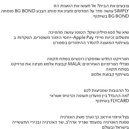
צובעים את הבית? אל תעשו את הטעות הזו
מומחה BG BOND עושה סדר על המדפים ומציג את מותג הצבע SIMPLY
בשיתוף BG BOND
שיא של 600 מיליון שקל: הטוטו עושה מהפיכה
יחסי הימור משופרים, הפקדות ב-Apple Pay ותשלום זכיות מיידי
בשיתוף המועצה להסדר ההימורים בספורט
הפרויקט החדש שמסקרן רוכשים בפתח תקווה
קבוצת אלמוג מציגה את פרויקט MALA: מגדלי הפרימיום האחרונים
בפתח תקווה
בשיתוף קבוצת אלמוג
כל ההטבות שמגיעות לכם
מה ההבדל בין מועדון תעופה וכרטיס אשראי?
בשיתוף FLYCARD
בצל איומי איראן: כך נערך משק האנרגיה
פסגת האנרגיה במעמד שגריר ארה"ב, שר האנרגיה ובכירי התעשייה
בישראל ובעולם