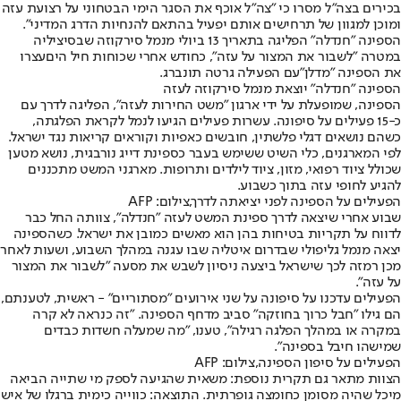
בכירים בצה"ל מסרו כי "צה״ל אוכף את הסגר הימי הבטחוני על רצועת עזה
ומוכן למגוון של תרחישים אותם יפעיל בהתאם להנחיות הדרג המדיני".
הספינה ״חנדלה״ הפליגה בתאריך 13 ביולי מנמל סירקוזה שבסיציליה
במטרה ״לשבור את המצור על עזה״, כחודש אחרי שכוחות חיל הים
עצרו
את הספינה ״מדלן״
עם הפעילה גרטה תונברג.
הספינה "חנדלה" יוצאת מנמל סירקוזה לעזה
הספינה, שמופעלת על ידי ארגון ״משט החירות לעזה״, הפליגה לדרך עם
כ-15 פעילים על סיפונה. עשרות פעילים הגיעו לנמל לקראת הפלגתה,
כשהם נושאים דגלי פלשתין, חובשים כאפיות וקוראים קריאות נגד ישראל.
לפי המארגנים, כלי השיט ששימש בעבר כספינת דייג נורבגית, נושא מטען
שכולל ציוד רפואי, מזון, ציוד לילדים ותרופות. מארגני המשט מתכננים
להגיע לחופי עזה בתוך כשבוע.
הפעילים על הספינה לפני יציאתה לדרך,צילום: AFP
שבוע אחרי שיצאה לדרך ספינת המשט לעזה ״חנדלה״, צוותה החל כבר
לדווח על תקריות בטיחות בהן הוא מאשים כמובן את ישראל. כשהספינה
יצאה מנמל גליפולי שבדרום איטליה שבו עגנה במהלך השבוע, ושעות לאחר
מכן רמזה לכך שישראל ביצעה ניסיון לשבש את מסעה "לשבור את המצור
על עזה".
הפעילים עדכנו על סיפונה על שני אירועים "מסתוריים" - ראשית, לטענתם,
הם גילו "חבל כרוך בחוזקה" סביב מדחף הספינה. "זה כנראה לא קרה
במקרה או במהלך הפלגה רגילה", טענו, "מה שמעלה חשדות כבדים
שמישהו חיבל בספינה".
הפעילים על סיפון הספינה,צילום: AFP
הצוות מתאר גם תקרית נוספת: משאית שהגיעה לספק מי שתייה הביאה
מיכל שהיה מסומן כחומצה גופרתית. התוצאה: כווייה כימית ברגלו של איש