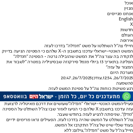
אוכל
מגזין
אנחנו מגייסים
English
X
חדשות
העולם
אירופה
חיילי צה"ל השתלטו על משט "חנדלה" בדרכו לעזה
המשט האנטי-ישראלי עדכנו בחשבון ה-X שלהם כי הספינה הגיעה בדיוק
לנקודה בה עצר צה"ל את המשט שהובילה גרטה • הספינה ״חנדלה״
הפליגה בתאריך 13 ביולי מנמל סירקוזה שבסיציליה במטרה ״לשבור את
המצור על עזה״
מערכת היום
26/7/2025, 12:54
,עודכן
26/7/2025, 20:47
0
השמעה
רגע פשיטת כוחות צה"ל על ספינת המשט לעזה
פעילי
המשט האנטי-ישראלי "חנדלה"
שעושים את דרכם מאיטליה לרצועת
עזה עדכנו בחשבון X שלהם כי הגיעו לאזור שבו צה"ל השתלט על הספינה
"מדלן", שניסתה להגיע לעזה בחודש שעבר.
צה"ל השתלט על המשט שהיה בדרכו לעזנ. הפעילים נראו מרימים ידיים
בעוד שכלי שיט של צה"ל התקרבו אל המשט.
חייל צה"ל על משט "חנדלה",צילום: ללא