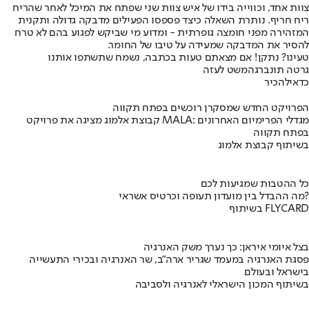
צוות אחד, וכווייה בידו של איש צוות שני שפתח את המיכל לאחר שהריח
ריח חריף. נותרת השאלה כיצד פספסו הפעילים מדבקה גדולה ותקנית
המזהירה מפני חומצה גופרתית - ומדוע מי שביקש לפגוע בהם לא טרח
להסיר את המדבקה שמעידה על טיבו של החומר.
טעינו? נתקן! אם מצאתם טעות בכתבה, נשמח שתשתפו אותנו
גרטה תונברג
המשט לעזה
כדאי
להכיר
הפרויקט החדש שמסקרן רוכשים בפתח תקווה
קבוצת אלמוג מציגה את פרויקט MALA: מגדלי הפרימיום האחרונים
בפתח תקווה
בשיתוף קבוצת אלמוג
כל ההטבות שמגיעות לכם
מה ההבדל בין מועדון תעופה וכרטיס אשראי?
בשיתוף FLYCARD
בצל איומי איראן: כך נערך משק האנרגיה
פסגת האנרגיה במעמד שגריר ארה"ב, שר האנרגיה ובכירי התעשייה
בישראל ובעולם
בשיתוף המכון הישראלי לאנרגיה ולסביבה