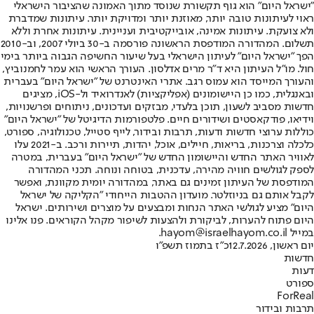
"ישראל היום" הוא גוף תקשורת שנוסד מתוך האמונה שהציבור הישראלי
ראוי לעיתונות טובה יותר, מאוזנת יותר ומדויקת יותר. עיתונות שמדברת
ולא צועקת. עיתונות אמינה, אובייקטיבית ועניינית. עיתונות אחרת וללא
תשלום. המהדורה המודפסת הראשונה פורסמה ב-30 ביולי 2007, וב-2010
הפך "ישראל היום" לעיתון הישראלי בעל שיעור החשיפה הגבוה ביותר בימי
חול. מו"ל העיתון היא ד"ר מרים אדלסון. העורך הראשי הוא עמר לחמנוביץ,
והעורך המייסד הוא עמוס רגב. אתרי האינטרנט של "ישראל היום" בעברית
ובאנגלית, כמו כן היישומונים (אפליקציות) לאנדרואיד ול-iOS, מציגים
חדשות מסביב לשעון, תוכן בלעדי, מבזקים ועדכונים, ניתוחים ופרשנויות,
וידיאו, פודקאסטים ושידורים חיים. פלטפורמות הדיגיטל של "ישראל היום"
כוללות ערוצי חדשות ודעות, תרבות ובידור, לייף סטייל, טכנולוגיה, ספורט,
כלכלה וצרכנות, בריאות, חיילים, אוכל, יהדות, תיירות ורכב. ב-2021 עלו
לאוויר האתר החדש והיישומון החדש של "ישראל היום" בעברית, במטרה
לספק לגולשים חוויה מהירה, עדכנית, בטוחה ונוחה. תכני המהדורה
המודפסת של העיתון זמינים גם באתר, במהדורה יומית מקוונת, ואפשר
לקבל אותם גם בניוזלטר. מועדון ההטבות הייחודי "הקליקה של ישראל
היום" מציע לגולשי האתר הנחות ומבצעים על מוצרים ושירותים. ישראל
היום פתוח להערות, לביקורת ולהצעות לשיפור מקהל הקוראים. פנו אלינו
במייל hayom@israelhayom.co.il.
יום ראשון, 12.7.2026
כ"ז בתמוז תשפ"ו
חדשות
דעות
ספורט
ForReal
תרבות ובידור