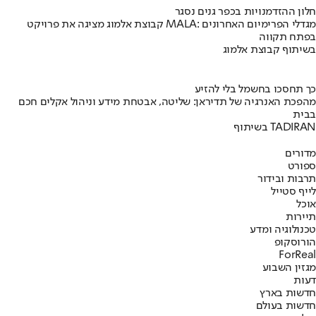
חלון ההזדמנויות בכפר גנים נסגר
קבוצת אלמוג מציגה את פרויקט MALA: מגדלי הפרימיום האחרונים
בפתח תקווה
בשיתוף קבוצת אלמוג
כך תחסכו בחשמל בלי להזיע
מהפכת האנרגיה של תדיראן: שליטה, אבטחת מידע וניהול אקלים חכם
בבית
בשיתוף TADIRAN
מדורים
ספורט
תרבות ובידור
לייף סטייל
אוכל
תיירות
טכנולוגיה ומדע
הורוסקופ
ForReal
מגזין השבוע
דעות
חדשות בארץ
חדשות בעולם