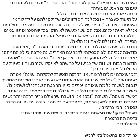
השיבה כי הם טופלו ״באופן לא הומני״,והוסיפה כי ״זה כלום לעומת מה
שעוברים האנשים בעזה״.
גרטה לאחר עצירת המשט,צילום: דובר צה"ל
על תיעוד מעצרה - ובכלל זה הסנדוויצ'ים שחולקו להם על ידי לוחמי
השייטת - אמרה: ״כנראה יש להם הרבה סרטונים שהם תעלולים יחצ״ניים,
אני לא ראיתי כלום. אבל הם עשו מעשה לא חוקי בכך שחטפו אותנו במים
בינלאומיים ונגד רצוננו, הביאו אותנו לישראל, החזיקו אותנו בתחתית
הסירה, לא נתנו לנו לצאת וכן הלאה״.
תונברג הביעה דאגה לגבי חברי המשט שנותרו במעצר: ״כן, אני מאוד
מודאגת לגביהם. לא הספקתי לדבר עם האחרים, זה מדאיג כי לא התייחסו
לאנשים כהלכה. לא הספקתי לדבר עם אף אחד״. היא הוסיפה כי ״שמענו
הודעות רבות ושונות שהצביעו על כך שהם לא יקלו עליהם, והיו בעיות עם
היכולת לראות עורכי דין.״.
״כפי שאתם יכולים לראות, אני זקוקה נואשות למקלחת ושינה", אמרה
לעיתונאים, "אבל מה שבטוח הוא שאנחנו לא נעצור, אנחנו הולכים להמשיך
לנסות לעשות כל מה שאנחנו יכולים כי זו ההבטחה שנתנו לפלשתינים״.
כאשר נשאלה לגבי הערותיו של נשיא ארה״ב דונלד טראמפ שכינה אותה
״אישה כועסת״, השיבה: ״ובכן, אני חושבת שהעולם צריך הרבה יותר נשים
צעירות כועסות למען האמת, במיוחד עם כל מה שקורה עכשיו. זה הדבר
שאנחנו הכי צריכים״.
טעינו? נתקן! אם מצאתם טעות בכתבה, נשמח שתשתפו אותנו
גרטה תונברג
פריז
כדאי
להכיר
כך תחסכו בחשמל בלי להזיע