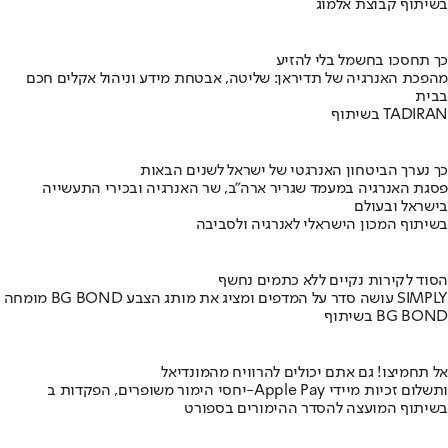
בשיתוף קבוצת אלמוג
כך תחסכו בחשמל בלי להזיע
מהפכת האנרגיה של תדיראן: שליטה, אבטחת מידע וניהול אקלים חכם
בבית
בשיתוף TADIRAN
כך נערך הביטחון האנרגטי של ישראל לשנים הבאות
פסגת האנרגיה במעמד שגריר ארה"ב, שר האנרגיה ובכירי התעשייה
בישראל ובעולם
בשיתוף המכון הישראלי לאנרגיה ולסביבה
הסוד לקירות נקיים ללא כתמים נחשף
מומחה BG BOND עושה סדר על המדפים ומציג את מותג הצבע SIMPLY
בשיתוף BG BOND
אל תחמיצו! גם אתם יכולים להרוויח מהמונדיאל
יחסי הימור משופרים, הפקדות ב-Apple Pay ותשלום זכיות מיידי
בשיתוף המועצה להסדר ההימורים בספורט