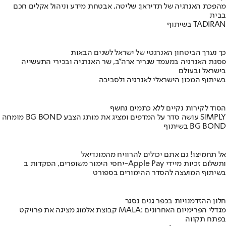
מהפכת האנרגיה של תדיראן: שליטה, אבטחת מידע וניהול אקלים חכם
בבית
בשיתוף TADIRAN
כך נערך הביטחון האנרגטי של ישראל לשנים הבאות
פסגת האנרגיה במעמד שגריר ארה"ב, שר האנרגיה ובכירי התעשייה
בישראל ובעולם
בשיתוף המכון הישראלי לאנרגיה ולסביבה
הסוד לקירות נקיים ללא כתמים נחשף
מומחה BG BOND עושה סדר על המדפים ומציג את מותג הצבע SIMPLY
בשיתוף BG BOND
אל תחמיצו! גם אתם יכולים להרוויח מהמונדיאל
יחסי הימור משופרים, הפקדות ב-Apple Pay ותשלום זכיות מיידי
בשיתוף המועצה להסדר ההימורים בספורט
חלון ההזדמנויות בכפר גנים נסגר
קבוצת אלמוג מציגה את פרויקט MALA: מגדלי הפרימיום האחרונים
בפתח תקווה