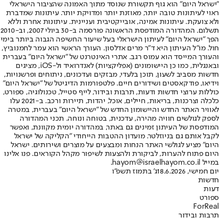
"ישראל היום" הוא גוף תקשורת שנוסד מתוך האמונה שהציבור הישראלי
ראוי לעיתונות טובה יותר, מאוזנת יותר ומדויקת יותר. עיתונות שמדברת
ולא צועקת. עיתונות אמינה, אובייקטיבית ועניינית. עיתונות אחרת וללא
תשלום. המהדורה המודפסת הראשונה פורסמה ב-30 ביולי 2007, וב-2010
הפך "ישראל היום" לעיתון הישראלי בעל שיעור החשיפה הגבוה ביותר בימי
חול. מו"ל העיתון היא ד"ר מרים אדלסון. העורך הראשי הוא עמר לחמנוביץ,
והעורך המייסד הוא עמוס רגב. אתרי האינטרנט של "ישראל היום" בעברית
ובאנגלית, כמו כן היישומונים (אפליקציות) לאנדרואיד ול-iOS, מציגים
חדשות מסביב לשעון, תוכן בלעדי, מבזקים ועדכונים, ניתוחים ופרשנויות,
וידיאו, פודקאסטים ושידורים חיים. פלטפורמות הדיגיטל של "ישראל היום"
כוללות ערוצי חדשות ודעות, תרבות ובידור, לייף סטייל, טכנולוגיה, ספורט,
כלכלה וצרכנות, בריאות, חיילים, אוכל, יהדות, תיירות ורכב. ב-2021 עלו
לאוויר האתר החדש והיישומון החדש של "ישראל היום" בעברית, במטרה
לספק לגולשים חוויה מהירה, עדכנית, בטוחה ונוחה. תכני המהדורה
המודפסת של העיתון זמינים גם באתר, במהדורה יומית מקוונת, ואפשר
לקבל אותם גם בניוזלטר. מועדון ההטבות הייחודי "הקליקה של ישראל
היום" מציע לגולשי האתר הנחות ומבצעים על מוצרים ושירותים. ישראל
היום פתוח להערות, לביקורת ולהצעות לשיפור מקהל הקוראים. פנו אלינו
במייל hayom@israelhayom.co.il.
יום חמישי, 18.6.2026
ג' בתמוז תשפ"ו
חדשות
דעות
ספורט
ForReal
תרבות ובידור