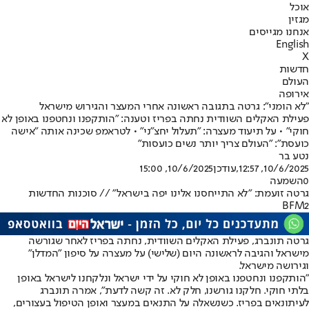
אוכל
מגזין
אנחנו מגייסים
English
X
חדשות
העולם
אירופה
"לא הומני": גרטה בתגובה ראשונה אחרי המעצר והגירוש מישראל
פעילת האקלים השוודית נחתה בפריז וטענה: ״הותקפנו ונחטפנו באופן לא
חוקי״ • על תיעוד מעצרה: "תעלול יחצ"ני" • לטראמפ שכינה אותה ״אישה
כועסת״: ״העולם צריך יותר נשים כועסות״
נטע בר
10/6/2025, 12:57
,עודכן
10/6/2025, 15:00
0
השמעה
גרטה זועמת: "לא התייחסנו אלינו יפה בישראל" // סוכנות החדשות
BFM2
גרטה תונברג, פעילת האקלים השוודית, נחתה בפריז לאחר שגורשה
מישראל והגיבה לראשונה היום (שלישי) על מעצרה על סיפון "המדלן"
וגירושה מישראל.
״הותקפנו ונחטפנו באופן לא חוקי על ידי ישראל ונלקחנו לישראל באופן
בלתי חוקי. חלקנו גורשנו, חלק לא. זה קשה לדעת״, אמרה תונברג
לעיתונאים בפריז. כשנשאלה על התנאים במעצר ואופן הטיפול בעצורים,