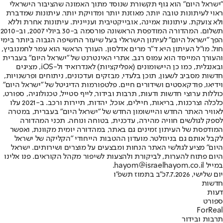
"ישראל היום" הוא גוף תקשורת שנוסד מתוך האמונה שהציבור הישראלי
ראוי לעיתונות טובה יותר, מאוזנת יותר ומדויקת יותר. עיתונות שמדברת
ולא צועקת. עיתונות אמינה, אובייקטיבית ועניינית. עיתונות אחרת וללא
תשלום. המהדורה המודפסת הראשונה פורסמה ב-30 ביולי 2007, וב-2010
הפך "ישראל היום" לעיתון הישראלי בעל שיעור החשיפה הגבוה ביותר בימי
חול. מו"ל העיתון היא ד"ר מרים אדלסון. העורך הראשי הוא עמר לחמנוביץ,
והעורך המייסד הוא עמוס רגב. אתרי האינטרנט של "ישראל היום" בעברית
ובאנגלית, כמו כן היישומונים (אפליקציות) לאנדרואיד ול-iOS, מציגים
חדשות מסביב לשעון, תוכן בלעדי, מבזקים ועדכונים, ניתוחים ופרשנויות,
וידיאו, פודקאסטים ושידורים חיים. פלטפורמות הדיגיטל של "ישראל היום"
כוללות ערוצי חדשות ודעות, תרבות ובידור, לייף סטייל, טכנולוגיה, ספורט,
כלכלה וצרכנות, בריאות, חיילים, אוכל, יהדות, תיירות ורכב. ב-2021 עלו
לאוויר האתר החדש והיישומון החדש של "ישראל היום" בעברית, במטרה
לספק לגולשים חוויה מהירה, עדכנית, בטוחה ונוחה. תכני המהדורה
המודפסת של העיתון זמינים גם באתר, במהדורה יומית מקוונת, ואפשר
לקבל אותם גם בניוזלטר. מועדון ההטבות הייחודי "הקליקה של ישראל
היום" מציע לגולשי האתר הנחות ומבצעים על מוצרים ושירותים. ישראל
היום פתוח להערות, לביקורת ולהצעות לשיפור מקהל הקוראים. פנו אלינו
במייל hayom@israelhayom.co.il.
יום שלישי, 7.7.2026
כ"ב בתמוז תשפ"ו
חדשות
דעות
ספורט
ForReal
תרבות ובידור