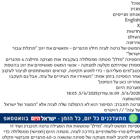
אוכל
מגזין
אנחנו מגייסים
English
X
חדשות
העולם
אירופה
המשט של גרטה לעזה חילץ מהגרים - ומאשים את יוון: "מרגלת עבור
ישראל"
הספינה "מדלן" סטתה ממסלולה בעקבות אות מצוקה וחילצה 4 מהגרים
מסודן שסירתם נקלעה למצוקה • אנשי המשט מאשימים את יוון בהטסת
כטב"מים מעליהם • כדי למנוע תקיפה, קוראים המשתתפים לציבור לעקוב
אחר הספינה בזמן אמת: "השאירו את העיניים על עזה, אבל גם תעקבו
אחרינו כאן על הסיפון"
מערכת היום
5/6/2025, 16:09
,עודכן
5/6/2025, 18:03
0
השמעה
גרטה תונברג: הסיפור הוא לא ההפלגה שלה לעזה אלא "המצור של ישראל
על עזה" // רויטרס
ספינת המשט לעזה "מדלן" שנושאת את הפעילה גרטה תונברג ועוד 11
פעילים פרו-פלשתיניים בדרכה לעזה, סטתה היום (חמישי) ממסלולה כדי
להגיע להגיב לאות מצוקה של ספינה שנשאה כ-40 מהגרים ומבקשי מקלט