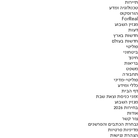
תיירות
טכנולוגיה ומדע
הורוסקופ
ForReal
מגזין השבוע
דעות
חדשות בארץ
חדשות בעולם
פוליטי
ביטחוני
חינוך
בריאות
משפט
תחבורה
פוליטי-מדיני
כללי ומידע
דף הבית
זמני כניסת וצאת שבת
מגזין השבוע
בחירות 2026
אודות
צור קשר
נבחרת הכתבים והפרשנים
מדיניות פרטיות
הצהרת נגישות