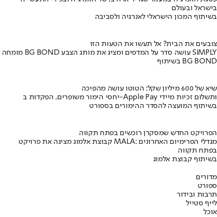
בישראל ובעולם
בשיתוף המכון הישראלי לאנרגיה ולסביבה
צובעים את הבית? אל תעשו את הטעות הזו
מומחה BG BOND עושה סדר על המדפים ומציג את מותג הצבע SIMPLY
בשיתוף BG BOND
שיא של 600 מיליון שקל: הטוטו עושה מהפיכה
יחסי הימור משופרים, הפקדות ב-Apple Pay ותשלום זכיות מיידי
בשיתוף המועצה להסדר ההימורים בספורט
הפרויקט החדש שמסקרן רוכשים בפתח תקווה
קבוצת אלמוג מציגה את פרויקט MALA: מגדלי הפרימיום האחרונים
בפתח תקווה
בשיתוף קבוצת אלמוג
מדורים
ספורט
תרבות ובידור
לייף סטייל
אוכל