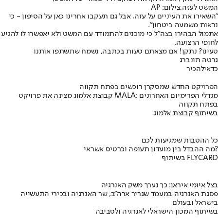
המשט לעזה,צילום: AP
"השאירו את העיניים על עזה, אבל גם תעקבו אחרינו כאן על הסיפון - כי
נראות משמעה ביטחון".
אתמול הבהירו בצה"ל כי מוכנים להתמודד עם המשט ולא יאפשרו לו להגיע
לחופי הרצועה.
טעינו? נתקן! אם מצאתם טעות בכתבה, נשמח שתשתפו אותנו
גרטה תונברג
כדאי
להכיר
הפרויקט החדש שמסקרן רוכשים בפתח תקווה
קבוצת אלמוג מציגה את פרויקט MALA: מגדלי הפרימיום האחרונים
בפתח תקווה
בשיתוף קבוצת אלמוג
כל ההטבות שמגיעות לכם
מה ההבדל בין מועדון תעופה וכרטיס אשראי?
בשיתוף FLYCARD
בצל איומי איראן: כך נערך משק האנרגיה
פסגת האנרגיה במעמד שגריר ארה"ב, שר האנרגיה ובכירי התעשייה
בישראל ובעולם
בשיתוף המכון הישראלי לאנרגיה ולסביבה