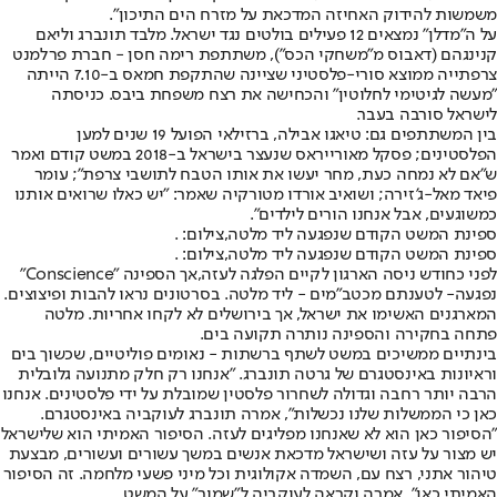
משמשות להידוק האחיזה המדכאת על מזרח הים התיכון".
על ה"מדלן" נמצאים 12 פעילים בולטים נגד ישראל. מלבד תונברג וליאם
קנינגהם (דאבוס מ"משחקי הכס"), משתתפת רימה חסן - חברת פרלמנט
צרפתייה ממוצא סורי-פלסטיני שציינה שהתקפת חמאס ב-7.10 הייתה
"מעשה לגיטימי לחלוטין" והכחישה את רצח משפחת ביבס. כניסתה
לישראל סורבה בעבר.
בין המשתתפים גם: טיאגו אבילה, ברזילאי הפועל 19 שנים למען
הפלסטינים; פסקל מאורייראס שנעצר בישראל ב-2018 במשט קודם ואמר
ש"אם לא נמחה כעת, מחר יעשו את אותו הטבח לתושבי צרפת"; עומר
פיאד מאל-ג'זירה; ושואיב אורדו מטורקיה שאמר: "יש כאלו שרואים אותנו
כמשוגעים, אבל אנחנו הורים לילדים".
ספינת המשט הקודם שנפגעה ליד מלטה,צילום: .
ספינת המשט הקודם שנפגעה ליד מלטה,צילום: .
לפני כחודש ניסה הארגון לקיים הפלגה לעזה,
אך הספינה "Conscience"
נפגעה
- לטענתם מכטב"מים - ליד מלטה. בסרטונים נראו להבות ופיצוצים.
המארגנים האשימו את ישראל, אך בירושלים לא לקחו אחריות. מלטה
פתחה בחקירה והספינה נותרה תקועה בים.
בינתיים ממשיכים במשט לשתף ברשתות - נאומים פוליטיים, שכשוך בים
וראיונות באינסטגרם של גרטה תונברג. "אנחנו רק חלק מתנועה גלובלית
הרבה יותר רחבה וגדולה לשחרור פלסטין שמובלת על ידי פלסטינים. אנחנו
כאן כי הממשלות שלנו נכשלות", אמרה תונברג לעוקביה באינסטגרם.
"הסיפור כאן הוא לא שאנחנו מפליגים לעזה. הסיפור האמיתי הוא שלישראל
יש מצור על עזה ושישראל מדכאת אנשים במשך עשורים ועשורים, מבצעת
טיהור אתני, רצח עם, השמדה אקולוגית וכל מיני פשעי מלחמה. זה הסיפור
האמיתי כאן", אמרה וקראה לעוקביה ל"שמור" על המשט,