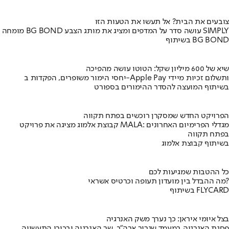
צובעים את הבית? אל תעשו את הטעות הזו
מומחה BG BOND עושה סדר על המדפים ומציג את מותג הצבע SIMPLY
בשיתוף BG BOND
שיא של 600 מיליון שקל: הטוטו עושה מהפיכה
יחסי הימור משופרים, הפקדות ב-Apple Pay ותשלום זכיות מיידי
בשיתוף המועצה להסדר ההימורים בספורט
הפרויקט החדש שמסקרן רוכשים בפתח תקווה
קבוצת אלמוג מציגה את פרויקט MALA: מגדלי הפרימיום האחרונים
בפתח תקווה
בשיתוף קבוצת אלמוג
כל ההטבות שמגיעות לכם
מה ההבדל בין מועדון תעופה וכרטיס אשראי?
בשיתוף FLYCARD
בצל איומי איראן: כך נערך משק האנרגיה
פסגת האנרגיה במעמד שגריר ארה"ב, שר האנרגיה ובכירי התעשייה