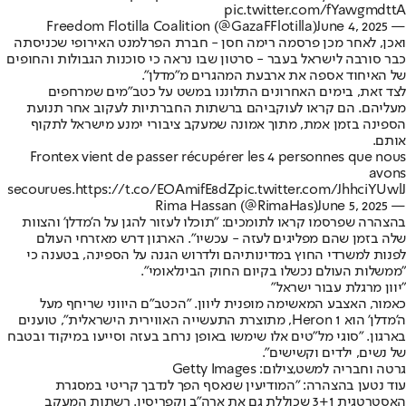
pic.twitter.com/fYawgmdttA
June 4, 2025
— Freedom Flotilla Coalition (@GazaFFlotilla)
ואכן, לאחר מכן פרסמה רימה חסן - חברת הפרלמנט האירופי שכניסתה
כבר סורבה לישראל בעבר - סרטון שבו נראה כי סוכנות הגבולות והחופים
של האיחוד אספה את ארבעת המהגרים מ"מדלן".
לצד זאת, בימים האחרונים התלוננו במשט על כטב"מים שמרחפים
מעליהם. הם קראו לעוקביהם ברשתות החברתיות לעקוב אחר תנועת
הספינה בזמן אמת, מתוך אמונה שמעקב ציבורי ימנע מישראל לתקוף
אותם.
Frontex vient de passer récupérer les 4 personnes que nous
avons
secourues.
https://t.co/EOAmifE8dZ
pic.twitter.com/JhhciYUwlJ
June 5, 2025
— Rima Hassan (@RimaHas)
בהצהרה שפרסמו קראו לתומכים: "תוכלו לעזור להגן על ה'מדלן' והצוות
שלה בזמן שהם מפליגים לעזה - עכשיו". הארגון דרש מאזרחי העולם
לפנות למשרדי החוץ במדינותיהם ולדרוש הגנה על הספינה, בטענה כי
"ממשלות העולם נכשלו בקיום החוק הבינלאומי".
"יוון מרגלת עבור ישראל"
כאמור, האצבע המאשימה מופנית ליוון. "הכטב"ם היווני שריחף מעל
ה'מדלן' הוא Heron 1, מתוצרת התעשייה האווירית הישראלית", טוענים
בארגון. "סוגי מל"טים אלו שימשו באופן נרחב בעזה וסייעו במיקוד ובטבח
של נשים, ילדים וקשישים".
גרטה וחבריה למשט,צילום: Getty Images
עוד נטען בהצהרה: "המודיעין שנאסף הפך לנדבך קריטי במסגרת
האסטרטגית 3+1 שכוללת גם את ארה"ב וקפריסין. רשתות המעקב