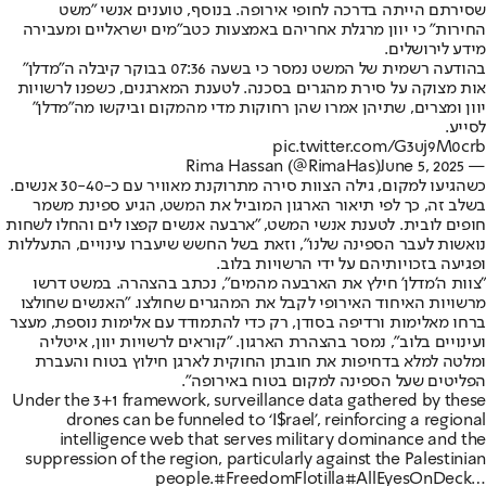
שסירתם הייתה בדרכה לחופי אירופה. בנוסף, טוענים אנשי "משט
החירות" כי יוון מרגלת אחריהם באמצעות כטב"מים ישראליים ומעבירה
מידע לירושלים.
בהודעה רשמית של המשט נמסר כי בשעה 07:36 בבוקר קיבלה ה"מדלן"
אות מצוקה על סירת מהגרים בסכנה. לטענת המארגנים, כשפנו לרשויות
יוון ומצרים, שתיהן אמרו שהן רחוקות מדי מהמקום וביקשו מה"מדלן"
לסייע.
pic.twitter.com/G3uj9M0crb
June 5, 2025
— Rima Hassan (@RimaHas)
כשהגיעו למקום, גילה הצוות סירה מתרוקנת מאוויר עם כ-30-40 אנשים.
בשלב זה, כך לפי תיאור הארגון המוביל את המשט, הגיע ספינת משמר
חופים לובית. לטענת אנשי המשט, "ארבעה אנשים קפצו לים והחלו לשחות
נואשות לעבר הספינה שלנו", וזאת בשל החשש שיעברו עינויים, התעללות
ופגיעה בזכויותיהם על ידי הרשויות בלוב.
"צוות ה'מדלן' חילץ את הארבעה מהמים", נכתב בהצהרה. במשט דרשו
מרשויות האיחוד האירופי לקבל את המהגרים שחולצו. "האנשים שחולצו
ברחו מאלימות ורדיפה בסודן, רק כדי להתמודד עם אלימות נוספת, מעצר
ועינויים בלוב", נמסר בהצהרת הארגון. "קוראים לרשויות יוון, איטליה
ומלטה למלא בדחיפות את חובתן החוקית לארגן חילוץ בטוח והעברת
הפליטים שעל הספינה למקום בטוח באירופה".
Under the 3+1 framework, surveillance data gathered by these
drones can be funneled to ‘I$rael’, reinforcing a regional
intelligence web that serves military dominance and the
suppression of the region, particularly against the Palestinian
people.
#FreedomFlotilla
#AllEyesOnDeck
…