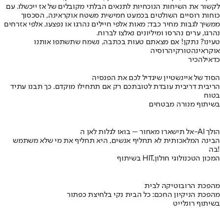
לקשור את השיחות הנוכחיות לתנאים הבלתי מקובלים של אז ייכשלו. עם
כוחות רוסיים השולטים בכמעט חמישית משטח אוקראינה, הסכסוך
ממשיך לגבות מחיר כבד: מאות אלפי חיילים נהרגו או נפצעו, אלפי אזרחים
נהרגו, ערים נהרסו ומיליונים נאלצו לברוח.
טעינו? נתקן! אם מצאתם טעות בכתבה, נשמח שתשתפו אותנו
אוקראינה
טורקיה
רוסיה
כדאי
להכיר
הסוד של איינשטיין שיגדיל לכם את הפנסיה
הריבית דריבית עובדת לטובתכם רק אם תתחילו מוקדם. כך תבנו עתיד
בטוח
בשיתוף מנורה מבטחים
אל תישארו מאחור – בואו לגלות לאן ה-AI הולך
הבינה המלאכותית לא תחליף אנשים, היא תחליף את מי שלא משתמש
בה!
בשיתוף HIT,המכון הטכנולוגי חולון
מהפכת הרובוטיקה לבית
מהפכת הניקיון החכם: כל הבית נקי בלחיצת כפתור
בשיתוף רונלייט