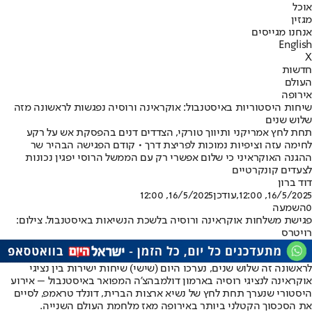
אוכל
מגזין
אנחנו מגייסים
English
X
חדשות
העולם
אירופה
שיחות היסטוריות באיסטנבול: אוקראינה ורוסיה נפגשות לראשונה מזה
שלוש שנים
תחת לחץ אמריקני ותיווך טורקי, הצדדים דנים בהפסקת אש על רקע
לחימה עזה וציפיות נמוכות לפריצת דרך • קודם הפגישה הבהיר שר
ההגנה האוקראיני כי שלום אפשרי רק עם הממשל הרוסי יפגין נכונות
לצעדים קונקרטיים
דוד ברון
16/5/2025, 12:00
,עודכן
16/5/2025, 12:00
0
השמעה
פגישת משלחות אוקראינה ורוסיה בלשכת הנשיאות באיסטנבול. צילום:
רויטרס
לראשונה זה שלוש שנים, נערכו היום (שישי) שיחות ישירות בין נציגי
אוקראינה לנציגי רוסיה בארמון דולמבהצ'ה המפואר באיסטנבול – אירוע
היסטורי שנערך תחת לחץ של נשיא ארצות הברית, דונלד טראמפ, לסיים
את הסכסוך הקטלני ביותר באירופה מאז מלחמת העולם השנייה.