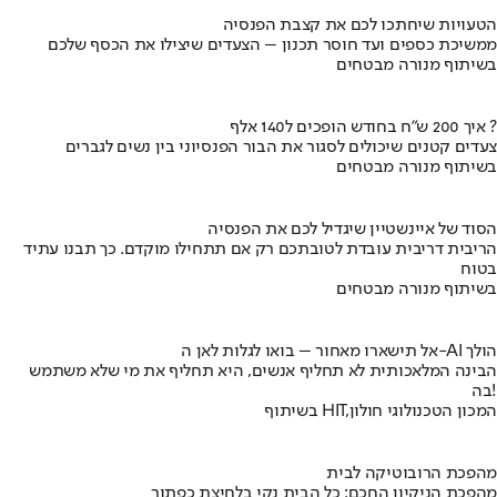
הטעויות שיחתכו לכם את קצבת הפנסיה
ממשיכת כספים ועד חוסר תכנון – הצעדים שיצילו את הכסף שלכם
בשיתוף מנורה מבטחים
איך 200 ש"ח בחודש הופכים ל140 אלף ?
צעדים קטנים שיכולים לסגור את הבור הפנסיוני בין נשים לגברים
בשיתוף מנורה מבטחים
הסוד של איינשטיין שיגדיל לכם את הפנסיה
הריבית דריבית עובדת לטובתכם רק אם תתחילו מוקדם. כך תבנו עתיד
בטוח
בשיתוף מנורה מבטחים
אל תישארו מאחור – בואו לגלות לאן ה-AI הולך
הבינה המלאכותית לא תחליף אנשים, היא תחליף את מי שלא משתמש
בה!
בשיתוף HIT,המכון הטכנולוגי חולון
מהפכת הרובוטיקה לבית
מהפכת הניקיון החכם: כל הבית נקי בלחיצת כפתור