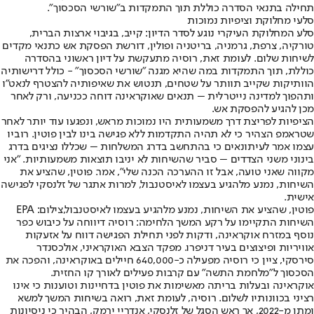
תחילה בתנאי הסדרה כוללת תוך התמקדות ב"שורשי הסכסוך".
סלעי מחלוקת וציפיות נמוכות
סלע המחלוקת העיקרי נוגע לסדר הדיון: קייב, בגיבוי ארצות הברית,
טורקיה, צרפת, גרמניה, בריטניה ופולין, דורשת הפסקת אש כתנאי מקדים
לשיחות שלום. לעומת זאת, רוסיה מתעקשת על דיון ראשוני בהסדרה
כוללת, תוך התמקדות במה שהיא מגנה "שורשי הסכסוך" - כולל דרישותיה
הוותיקות שקייב תוותר על שטחים, תנטוש את שאיפותיה להצטרף לנאט"ו
ותהפוך למדינה נייטרלית – תנאים שאוקראינה דוחה ככניעה, ורק לאחר
מכן להגיע להפסקת אש.
הציפיות לפריצת דרך משמעותית היו נמוכות מראש, ונפגעו עוד יותר לאחר
שטראמפ הצהיר כי לא תהיה התקדמות ללא פגישה בינו לבין פוטין. רוביו
עצמו אמר לעיתונאים כי בהתחשב בדרג המשלחות – שכללו נציגים בדרג
בינוני משני הצדדים – סביר שהשיחות לא יניבו תוצאות משמעותיות. "אני
מקווה שאני טועה, אבל זו ההערכה הכנה שלי", אמר. פוטין, שהציע את
השיחות, נמנע מלהגיע בעצמו לאיסטנבול, למרות אתגר של זלנסקי לפגישה
אישית.
פוטין, שהציע את השיחות, נמנע מלהגיע בעצמו לאיסטנבול,צילום: EPA
השיחות התקיימו על רקע המשך הלחימה: רוסיה דיווחה על כיבוש כפר
נוסף במזרח אוקראינה, ודקות לפני תחילת הפגישה דווח על אזעקות
אוויריות ופיצוצים בעיר דניפרו. מפקד הצבא האוקראיני, אולכסנדר
סירסקי, ציין כי רוסיה מפעילה כ-640,000 חיילים באוקראינה, והפכה את
הסכסוך ל"מלחמת התשה" עם קרבות פעילים לאורך קו החזית.
אוקראינה ובעלות בריתה מאשימות את פוטין בדחיינות וטוענות כי אינו
רציני בכוונותיו לשלום. רוסיה, לעומת זאת, רואה בשיחות המשך למשא
ומתן מ-2022, אך ראש הסגל של זלנסקי, אנדריי ירמק, הבהיר כי ניסיונות