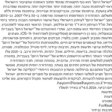
"ישראל היום" הוא גוף תקשורת שנוסד מתוך האמונה שהציבור הישראלי
ראוי לעיתונות טובה יותר, מאוזנת יותר ומדויקת יותר. עיתונות שמדברת
ולא צועקת. עיתונות אמינה, אובייקטיבית ועניינית. עיתונות אחרת וללא
תשלום. המהדורה המודפסת הראשונה פורסמה ב-30 ביולי 2007, וב-2010
הפך "ישראל היום" לעיתון הישראלי בעל שיעור החשיפה הגבוה ביותר בימי
חול. מו"ל העיתון היא ד"ר מרים אדלסון. העורך הראשי הוא עמר לחמנוביץ,
והעורך המייסד הוא עמוס רגב. אתרי האינטרנט של "ישראל היום" בעברית
ובאנגלית, כמו כן היישומונים (אפליקציות) לאנדרואיד ול-iOS, מציגים
חדשות מסביב לשעון, תוכן בלעדי, מבזקים ועדכונים, ניתוחים ופרשנויות,
וידיאו, פודקאסטים ושידורים חיים. פלטפורמות הדיגיטל של "ישראל היום"
כוללות ערוצי חדשות ודעות, תרבות ובידור, לייף סטייל, טכנולוגיה, ספורט,
כלכלה וצרכנות, בריאות, חיילים, אוכל, יהדות, תיירות ורכב. ב-2021 עלו
לאוויר האתר החדש והיישומון החדש של "ישראל היום" בעברית, במטרה
לספק לגולשים חוויה מהירה, עדכנית, בטוחה ונוחה. תכני המהדורה
המודפסת של העיתון זמינים גם באתר, במהדורה יומית מקוונת, ואפשר
לקבל אותם גם בניוזלטר. מועדון ההטבות הייחודי "הקליקה של ישראל
היום" מציע לגולשי האתר הנחות ומבצעים על מוצרים ושירותים. ישראל
היום פתוח להערות, לביקורת ולהצעות לשיפור מקהל הקוראים. פנו אלינו
במייל hayom@israelhayom.co.il.
יום רביעי, 6.5.2026
י"ט באייר תשפ"ו
חדשות
דעות
ספורט
ForReal
תרבות ובידור