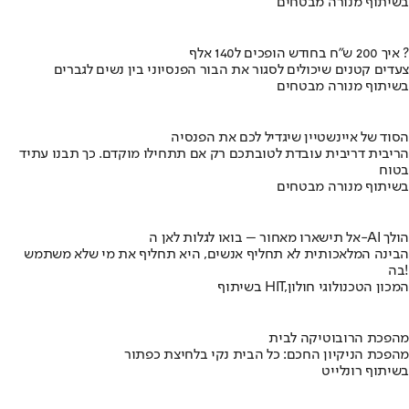
בשיתוף מנורה מבטחים
איך 200 ש"ח בחודש הופכים ל140 אלף ?
צעדים קטנים שיכולים לסגור את הבור הפנסיוני בין נשים לגברים
בשיתוף מנורה מבטחים
הסוד של איינשטיין שיגדיל לכם את הפנסיה
הריבית דריבית עובדת לטובתכם רק אם תתחילו מוקדם. כך תבנו עתיד
בטוח
בשיתוף מנורה מבטחים
אל תישארו מאחור – בואו לגלות לאן ה-AI הולך
הבינה המלאכותית לא תחליף אנשים, היא תחליף את מי שלא משתמש
בה!
בשיתוף HIT,המכון הטכנולוגי חולון
מהפכת הרובוטיקה לבית
מהפכת הניקיון החכם: כל הבית נקי בלחיצת כפתור
בשיתוף רונלייט