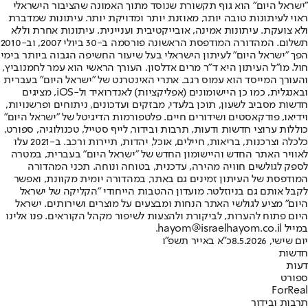
"ישראל היום" הוא גוף תקשורת שנוסד מתוך האמונה שהציבור הישראלי
ראוי לעיתונות טובה יותר, מאוזנת יותר ומדויקת יותר. עיתונות שמדברת
ולא צועקת. עיתונות אמינה, אובייקטיבית ועניינית. עיתונות אחרת וללא
תשלום. המהדורה המודפסת הראשונה פורסמה ב-30 ביולי 2007, וב-2010
הפך "ישראל היום" לעיתון הישראלי בעל שיעור החשיפה הגבוה ביותר בימי
חול. מו"ל העיתון היא ד"ר מרים אדלסון. העורך הראשי הוא עמר לחמנוביץ,
והעורך המייסד הוא עמוס רגב. אתרי האינטרנט של "ישראל היום" בעברית
ובאנגלית, כמו כן היישומונים (אפליקציות) לאנדרואיד ול-iOS, מציגים
חדשות מסביב לשעון, תוכן בלעדי, מבזקים ועדכונים, ניתוחים ופרשנויות,
וידיאו, פודקאסטים ושידורים חיים. פלטפורמות הדיגיטל של "ישראל היום"
כוללות ערוצי חדשות ודעות, תרבות ובידור, לייף סטייל, טכנולוגיה, ספורט,
כלכלה וצרכנות, בריאות, חיילים, אוכל, יהדות, תיירות ורכב. ב-2021 עלו
לאוויר האתר החדש והיישומון החדש של "ישראל היום" בעברית, במטרה
לספק לגולשים חוויה מהירה, עדכנית, בטוחה ונוחה. תכני המהדורה
המודפסת של העיתון זמינים גם באתר, במהדורה יומית מקוונת, ואפשר
לקבל אותם גם בניוזלטר. מועדון ההטבות הייחודי "הקליקה של ישראל
היום" מציע לגולשי האתר הנחות ומבצעים על מוצרים ושירותים. ישראל
היום פתוח להערות, לביקורת ולהצעות לשיפור מקהל הקוראים. פנו אלינו
במייל hayom@israelhayom.co.il.
יום שישי, 8.5.2026
כ"א באייר תשפ"ו
חדשות
דעות
ספורט
ForReal
תרבות ובידור