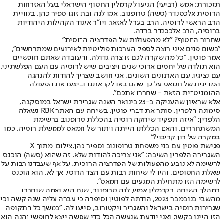
תזכורת: אמש (רביעי) הגיעו לקרמלין החטוף הישראלי בעל האזרחות
הרוסית אלכסנדר (סשה) טרופנוב, אמו לנה ובת זוגו ספיר כהן, בלוויית
הרב הראשי לרוסיה, הרב בערל לאזאר, ויו"ר איגוד הקהילות היהודיות
ברוסיה, הרב אלכסנדר ברדה.
שחרור החטוף? "לא מהפעולות של הפדרציה הרוסית"
"בשום פנים איני רוצה לספק הערכות פוליטיות לאירועים שמתרחשים",
אמר פוטין. "כל מה שקרה לכם זו צרה גדולה, והעובדה שאתם חופשיים
הוא תולדה של יחסים ארוכי שנים ויציבים שיש לרוסיה עם העם הפלשתיני,
עם נציגיו, עם הארגונים השונים. אני חושב שצריך להודות להנהגה
המדינית של חמאס על כך שהם באו לקראתנו וביצעו את הפעולה
ההומניטרית הזאת - שחררו אתכם".
אלא שראיון שהעניקה ב-23 בינואר השנה שגרירת ישראל במוסקבה,
סימונה הלפרין, סותר את דברי פוטין. בשיחה עם האתר RBK נשאלה
הלפרין: "איזה תפקיד שיחקה רוסיה בהכללת טרופנוב ברשימת
המשתחררים, והאם הכללתו הייתה ויתור של חמאס לממשלת רוסיה, כמו
במקרה של רון קריבוי?"
פגישת פוטין עם בני משפחת טרופונוב וספיר כהן,צילום: מתוך X
השגרירה הלפרין השיבה: "אני צריכה להודות שלא. זה שהוא (סשה) הוכנס
לרשימה לא נובע מהפעולות של הפדרציה הרוסית. על אף שעבדנו רבות על
שאלת החטופים, והיו לי שיחות רבות עם הצד הרוסי. אך לא, הוא הוכנס
לרשימה הזו מתחילת המגעים עם חמאס".
במהלך השיחה בקרמלין אמש, לנה טרופנוב, שגם היא ואמה שוחררו
מהשבי בנובמבר 2023, הודתה לפוטין וסיפרה כי עברה עליה שנה קשה וכי
שגרירות רוסיה בישראל והשגריר ויקטורוב, סייעו לה. "במשך כל התקופה
הזו היינו בקשר, ואני יודעת שנעשה הכל כדי שסשה ייצא לחופשי והנה הוא