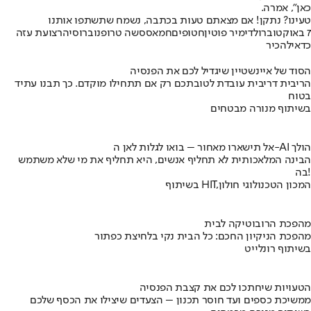
כאן", אמרה.
טעינו? נתקן! אם מצאתם טעות בכתבה, נשמח שתשתפו אותנו
7 באוקטובר
ולדימיר פוטין
חטופים
חמאס
סשה טרופנוב
רוסיה
רצועת עזה
כדאי
להכיר
הסוד של איינשטיין שיגדיל לכם את הפנסיה
הריבית דריבית עובדת לטובתכם רק אם תתחילו מוקדם. כך תבנו עתיד
בטוח
בשיתוף מנורה מבטחים
אל תישארו מאחור – בואו לגלות לאן ה-AI הולך
הבינה המלאכותית לא תחליף אנשים, היא תחליף את מי שלא משתמש
בה!
בשיתוף HIT,המכון הטכנולוגי חולון
מהפכת הרובוטיקה לבית
מהפכת הניקיון החכם: כל הבית נקי בלחיצת כפתור
בשיתוף רונלייט
הטעויות שיחתכו לכם את קצבת הפנסיה
ממשיכת כספים ועד חוסר תכנון – הצעדים שיצילו את הכסף שלכם