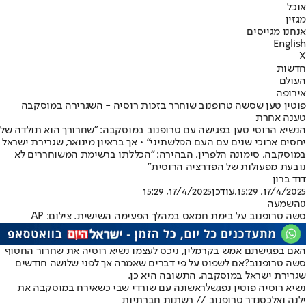
אוכל
מגזין
אנחנו מגייסים
English
X
חדשות
העולם
אירופה
פוטין טען שסשה טרופנוב שוחרר בזכות רוסיה - השגרירה במוסקבה
טענה אחרת
הנשיא הרוסי טען בפגישה עם טרופנוב במוסקבה: "שחרורך הוא תולדה של
יחסים ארוכי שנים עם העם הפלשתיני" • אך בראיון מינואר, שגרירת ישראל
במוסקבה, סימונה הלפרין, הבהירה: "הכללתו ברשימת המשוחררים לא
נובעת מפעולות של הפדרציה הרוסית"
דוד ברון
17/4/2025, 15:29
,עודכן
17/4/2025, 15:29
0
השמעה
סשה טרופנוב על בימת חמאס במהלך הפעימה השישית. צילום: AP
האם ב
פגישתם אמש בקרמלין
, ניכס לעצמו נשיא רוסיה את שחרור החטוף
סשה טרופנוב?
אם לשפוט על פי דברים שאמרה אך לפני שלושה חודשים
שגרירת ישראל במוסקבה, התשובה היא כן.
נשיא רוסיה פוטין נפגשלראשונה עם שורדי שבי כשאירח במוסקבה את
ילנה ואלכסנדר טרופנוב // רשתות חברתיות