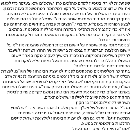
שפועלות לא רק בניסיון לקדם מהלכים פרו ישראלים אלא בעיקר כדי למנוע
את אלו שרוצים לפגוע בישראל על רקע המלחמה המתמשכת בעזה ולבנון.
בעוד סיכויי ההצלחה של הדרישה מטעם מפלגת הפטריוטס לא גבוהים.
בתוך כך גורם באיחוד האירופי אומר היום ל"ישראל היום" כי הם פועלים
לבצע רפורמות באונר"א. לדבריו, "הנציבות עבדה בחודשים האחרונים עם
אונר"א כדי להגביר את תהליכי הבקרה והנייטרליות בסוכנות, בהתאם
לממצאי החקירה שביצע האו"ם בעקבות ההאשמות נגד חלק מהסוכנות
במעורבות בטבח".
"בנוסף מונה צוות שיפקח על יישום תוכנית הפעולה שהציגה אונר"א על ​​
יישום המלצות הביקורת העצמאית בראשות שר החוץ הצרפתי לשעבר
לחיזוק השליטה והפיקוח. הנציבות תמשיך לעקוב מקרוב אחר יישום
הפעולות הללו כדי להבטיח שהסוכנות תפעל בציות מלא לעקרונות
ההומניטריים, לרבות נייטרליות".
בתוך כך, הפלשתינים מתכוונים לפנות למועצת הביטחון של האו"ם, לעצרת
הכללית של האו"ם ולארגונים בינ"ל נוספים ביניהם המועצה לזכויות אדם
בעקבות חקיקת חוקי אונר"א. באש"ף אף קראו לגרש את ישראל ממוסדות
האו"ם, אם זו לא תחזור בה מהחלטתה בעניין אונר"א. כעת יפעלו המדינות
בארגון האו"ם כדי לכנס את מועצת הביטחון ומשם לקדם צעדים לביטול
החקיקה או כאלה שיובילו לסילוק ישראל מהאו"ם.
השר שיקלי,צילום: אורן בן חקון
מזכ"ל הוועד הפועל של אש"ף, חסין אלשיח', אמר השבוע כי "יש לאמץ
עמדה ערבית ובינ"ל אחידה, התומכת באונר"א ועובדיה בשטחים
הפלשתיניים", וקרא גם הוא למועצת הביטחון לאלץ את ישראל ליישם
החלטות בינלאומיות בנושא.
״אונר״א היא חלק עיקרי מהבעיה"