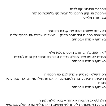
מהפכת הרובוטיקה לבית
מהפכת הניקיון החכם: כל הבית נקי בלחיצת כפתור
בשיתוף רונלייט
הטעויות שיחתכו לכם את קצבת הפנסיה
ממשיכת כספים ועד חוסר תכנון – הצעדים שיצילו את הכסף שלכם
בשיתוף מנורה מבטחים
איך 200 ש"ח בחודש הופכים ל140 אלף ?
צעדים קטנים שיכולים לסגור את הבור הפנסיוני בין נשים לגברים
בשיתוף מנורה מבטחים
הסוד של איינשטיין שיגדיל לכם את הפנסיה
הריבית דריבית עובדת לטובתכם רק אם תתחילו מוקדם. כך תבנו עתיד
בטוח
בשיתוף מנורה מבטחים
אל תישארו מאחור – בואו לגלות לאן ה-AI הולך
הבינה המלאכותית לא תחליף אנשים, היא תחליף את מי שלא משתמש