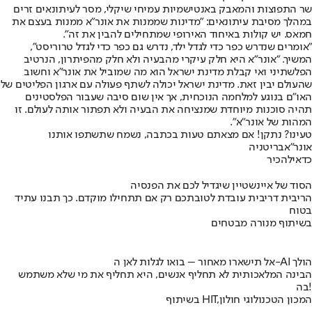
שר התפוצות והמאבק באנטישמיות עמיחי שיקלי, מסר לעיתונאים זרים
במהלך מסיבת עיתונאים: ״מדינות שממנות את אונר״א ממנות בעצם את
חמאס. יש קולות באיחוד האירופי שמתחילים להבין את זה״.
״אומרים שנדרש כפר כדי לגדל ילד, נדרש גם כפר כדי לגדל טרוריסט״,
המשיך. ״אונר״א היא חלק עיקרי מהבעיה ולא חלק מהפיתרון, הנרטיב
הפלשתיני ואי קבלת מדינת ישראל הוא מה שמוביל את אונר״א וחשוב
שהעולם יבין זאת. מדינת ישראל יכולה לשתף פעולה עם ארגון הפליטים של
האו״ם בנוגע למלחמה הנוכחית, אך אין שום סיבה שעבור הפלסטינים
תהיה סוכנות מיוחדת שמנציחה את הבעיה ולא תפתור אותה לעולם. זו
המהות של אונר״א״.
טעינו? נתקן! אם מצאתם טעות בכתבה, נשמח שתשתפו אותנו
אונר"א
בריטניה
כדאי
להכיר
הסוד של איינשטיין שיגדיל לכם את הפנסיה
הריבית דריבית עובדת לטובתכם רק אם תתחילו מוקדם. כך תבנו עתיד
בטוח
בשיתוף מנורה מבטחים
אל תישארו מאחור – בואו לגלות לאן ה-AI הולך
הבינה המלאכותית לא תחליף אנשים, היא תחליף את מי שלא משתמש
בה!
בשיתוף HIT,המכון הטכנולוגי חולון