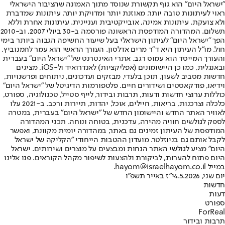
"ישראל היום" הוא גוף תקשורת שנוסד מתוך האמונה שהציבור הישראלי
ראוי לעיתונות טובה יותר, מאוזנת יותר ומדויקת יותר. עיתונות שמדברת
ולא צועקת. עיתונות אמינה, אובייקטיבית ועניינית. עיתונות אחרת וללא
תשלום. המהדורה המודפסת הראשונה פורסמה ב-30 ביולי 2007, וב-2010
הפך "ישראל היום" לעיתון הישראלי בעל שיעור החשיפה הגבוה ביותר בימי
חול. מו"ל העיתון היא ד"ר מרים אדלסון. העורך הראשי הוא עמר לחמנוביץ,
והעורך המייסד הוא עמוס רגב. אתרי האינטרנט של "ישראל היום" בעברית
ובאנגלית, כמו כן היישומונים (אפליקציות) לאנדרואיד ול-iOS, מציגים
חדשות מסביב לשעון, תוכן בלעדי, מבזקים ועדכונים, ניתוחים ופרשנויות,
וידיאו, פודקאסטים ושידורים חיים. פלטפורמות הדיגיטל של "ישראל היום"
כוללות ערוצי חדשות ודעות, תרבות ובידור, לייף סטייל, טכנולוגיה, ספורט,
כלכלה וצרכנות, בריאות, חיילים, אוכל, יהדות, תיירות ורכב. ב-2021 עלו
לאוויר האתר החדש והיישומון החדש של "ישראל היום" בעברית, במטרה
לספק לגולשים חוויה מהירה, עדכנית, בטוחה ונוחה. תכני המהדורה
המודפסת של העיתון זמינים גם באתר, במהדורה יומית מקוונת, ואפשר
לקבל אותם גם בניוזלטר. מועדון ההטבות הייחודי "הקליקה של ישראל
היום" מציע לגולשי האתר הנחות ומבצעים על מוצרים ושירותים. ישראל
היום פתוח להערות, לביקורת ולהצעות לשיפור מקהל הקוראים. פנו אלינו
במייל hayom@israelhayom.co.il.
יום שני, 4.5.2026
י"ז באייר תשפ"ו
חדשות
דעות
ספורט
ForReal
תרבות ובידור