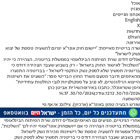
אוכל
מגזין
אנחנו מגייסים
English
X
חדשות
העולם
אירופה
שרה בריטית מאיימת: "יישום חוק אונר"א יגרום להשעיה נוספת של יצוא
נשק לישראל"
אנליס דודס, שרת הפיתוח הבינלאומי בממשלת בריטניה, הצהירה כי יהיו
"השלכות" לאישור החוק בישראל • רק בשבוע שעבר הצהירה דודס כי
בריטניה תמשיך שלא לספק נשק התקפי לישראל • בבריטניה התנערו
מהאיומים ודובר מטעם משרד החוץ הבריטי מסר: "השעינו את רשיונות
הייצוא הרלוונטיים, לא נגיב על ספקולציות לגבי החלטות עתידיות"
ניסן שטראוכלר, כתבנו באירופה
שירית אביטן כהן
30/10/2024, 12:12
,עודכן
30/10/2024, 14:37
0
השמעה
שורש הבעיה טמון באונר"א (ארכיון). צילום: אי.אף.פי
אחרי הגינויים, מגיעים גם האיומים:
אנליס דודס, שרת הפיתוח הבינלאומי
בממשלת בריטניה הצהירה כי אם ייושם
חוק אונר"א
אזי יהיו לכך "השלכות",
כולל אפשרות להשעיה נוספת של רישיונות מכירת נשק לישראל.
רק בשבוע שעבר הצהירה דודס כי בריטניה תמשיך שלא לספק נשק