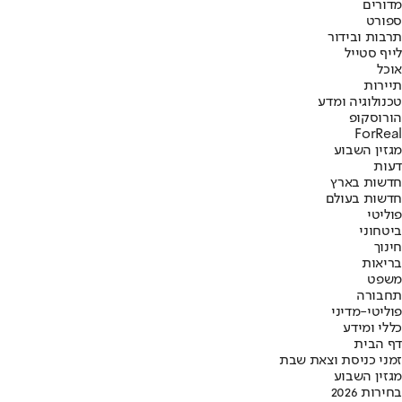
מדורים
ספורט
תרבות ובידור
לייף סטייל
אוכל
תיירות
טכנולוגיה ומדע
הורוסקופ
ForReal
מגזין השבוע
דעות
חדשות בארץ
חדשות בעולם
פוליטי
ביטחוני
חינוך
בריאות
משפט
תחבורה
פוליטי-מדיני
כללי ומידע
דף הבית
זמני כניסת וצאת שבת
מגזין השבוע
בחירות 2026