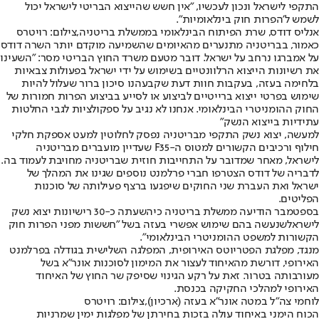
התקפי לישראל ונכון לעכשיו, "אין חשש שהייצוא הבריטי לישראל יכול
לשמש ל'הפרות חוק בינלאומיות".
אנליס דודס, שרת הפיתוח הבינלאומי בממשלת בריטניה,צילום: רויטרס
כאמור, בבריטניה מתנערים מהאיומים שהשמיעה מוקדם יותר השרה דודס
על אמברגו נרחב על ישראל. דובר מטעם משרד החוץ הבריטי מסר: "השעינו
את רשיונות הייצוא הרלוונטיים בשימוש על ידי ישראל בפעולות צבאיות
בלחימה בעזה, בעקבות חוות דעת שקבעהנו סיכון ברור שעלול להיות
שימוש בפרטי ייצוא ברייטיים לביצוע או לסייע בביצוע הפרות חמורות של
החוק ההומניטרי הבינלאומי. אנחנו לא נגיב על ספקולציות לגבי החלטות
עתידיות בייצוא הנשק"
למעשה, יצוא נשק התקפי מבריטניה נפסק לחלוטין למעט אספקת חלקי
חילוף ורכיבים הקשורים למטוס ה-F35 שעדיין מועברים מבריטניה
לישראל, מאחר שמדובר על התחייבות חוזית שבריטניה מחויבת לעמוד בה.
לדבריה של דודס הצטרפו חברי פרלמנט נוספים שגינו את המהלך של
ישראל ואת העברת שני החוקים שיפגעו ברצף פעילותה של סוכנות
הפליטים.
בספטמבר הודיעה ממשלת בריטניה כי
השעתה כ-30 רישיונות יצוא נשק
לישראל
שנעשה בהם שימוש אפשרי בעזה בשל "חששות מפני הפרות חוק
הקשורות למשפט ההומניטרי הבינלאומי".
מנגד, מפלגת הפטריוטס האירופית, המפלגה השלישית בגודלה בפרלמנט
האירופי, דורשת מהאיחוד לעצור את המימון לסוכנות אונר״א בשל
מעורבותה בטרור. זאת על רקע הגינוי שסיפק שר החוץ של האיחוד
האירופי למהלכי החקיקה בכנסת.
לוחמי צה"ל במטה אונר"א בעזה (ארכיון),צילום: רויטרס
הכוח הימני באיחוד עולה בזכות בחירתן של מפלגות ימין שמרניות