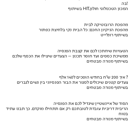
בה!
בשיתוף HIT,המכון הטכנולוגי חולון
מהפכת הרובוטיקה לבית
מהפכת הניקיון החכם: כל הבית נקי בלחיצת כפתור
בשיתוף רונלייט
הטעויות שיחתכו לכם את קצבת הפנסיה
ממשיכת כספים ועד חוסר תכנון – הצעדים שיצילו את הכסף שלכם
בשיתוף מנורה מבטחים
איך 200 ש"ח בחודש הופכים ל140 אלף ?
צעדים קטנים שיכולים לסגור את הבור הפנסיוני בין נשים לגברים
בשיתוף מנורה מבטחים
הסוד של איינשטיין שיגדיל לכם את הפנסיה
הריבית דריבית עובדת לטובתכם רק אם תתחילו מוקדם. כך תבנו עתיד
בטוח
בשיתוף מנורה מבטחים