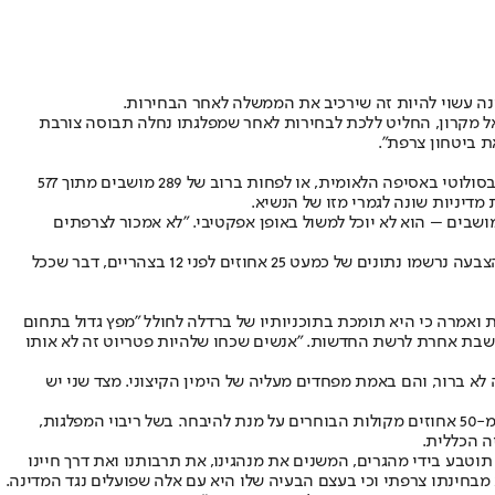
ינה עשוי להיות זה שירכיב את הממשלה לאחר הבחירות.
ל מקרון, החליט ללכת לבחירות לאחר שמפלגתו נחלה תבוסה צורבת
ת ביטחון צרפת".
מפלגת "האיחוד הלאומי", המייצגת את הימין הקיצוני בצרפת, הובילה בכל סקרי דעת הקהל לפני הבחירות. נשיאתה, מרין לה פן, מצפה לזכות ברוב אבסולוטי באסיפה הלאומית, או לפחות ברוב של 289 מושבים מתוך 577
נם בדרך לניצחון, אבל לא מסתפק בהובלה וכבר הצהיר, שאם מפלגתו לא תקבל רוב מוחלט באסיפה הלאומית - כלומר לפחות 50% מ-577 המושבים – הוא לא יוכל למשול באופן אפקטיבי. "לא אמכור לצרפתים
כבר בשעות הראשונות של ההצבעה נרשמו נתוני הצבעה גדולים משמעותית מאלו של הבחירות הקודמות, שהתקיימו בשנת 2022. בחלק ממחוזות ההצבעה נרשמו נתונים של כמעט 25 אחוזים לפני 12 בצהריים, דבר שככל
ואמרה כי היא תומכת בתוכניותיו של ברדלה לחולל "מפץ גדול בתחום
 תושבת אחרת לרשת החדשות. "אנשים שכחו שלהיות פטריוט זה לא אותו
 ברור, והם באמת מפחדים מעליה של הימין הקיצוני. מצד שני יש
שיטת הבחירות לאסיפה הלאומית, הבית התחתון של הפרלמנט הצרפתי, היא מורכבת ונשענת על מאות מחוזות בחירה בהם צריך מועמד לקבל יותר מ-50 אחוזים מקולות הבוחרים על מנת להיבחר. בשל ריבוי המפלגות,
ה הכללית.
 שלנו תגווע, משום שהיא תוטבע בידי מהגרים, המשנים את מנהגינו, את תרבותנו ואת דרך חיינו
מבחינתו צרפתי וכי בעצם הבעיה שלו היא עם אלה שפועלים נגד המדינה.