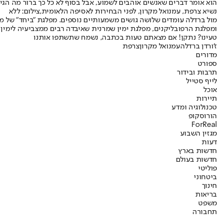
הוא אומר דברים שאנשים אוהבים לשמוע, אבל בסוף לא כל כך ברור מה הגי
נשיא צרפת, עמנואל מקרון, לפני הבחירות לאסיפה הלאומית,צילום: ללא
מול ברדלה עומדים שלושה גושים משמעותיים נוספים. מפלגת "ביחד" של מ
ומפלגת הרפובליקנים, מפלגת ימין שמרנית שאיבדה רבים ממצביעיה לימין 
טעינו? נתקן! אם מצאתם טעות בכתבה, נשמח שתשתפו אותנו
ז'ורדן ברדלה
עמנואל מקרון
צרפת
מדורים
ספורט
תרבות ובידור
לייף סטייל
אוכל
תיירות
טכנולוגיה ומדע
הורוסקופ
ForReal
מגזין השבוע
דעות
חדשות בארץ
חדשות בעולם
פוליטי
ביטחוני
חינוך
בריאות
משפט
תחבורה