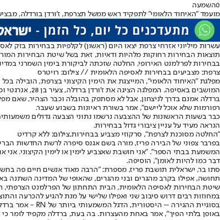
0
השמעה
מועמד "האיחוד הלאומי" לתפקיד ראש ממשל תצרפת, ז'ורדן בורדלה, מבציע 
עשרות מיליוני אזרחי צרפת יצאו היום (ראשון) לקלפיות בבחירות בזק לא
תוצאות הבחירות רחוקות מלהיות ודאיות, זאת בשל שיטת הבחירות המורכ
בבחירות לפרלמנט האירופי, החלטה שזכתה לביקורת בימין השמרני במדינה.
צרפת: מצביעים בבחירות לאסיפה הלאומית // צילום: רויטרס
המושבים באסיפה. המפלגה הציגה את ז'ורדן ברדלה, צעיר בן 28, אנרגטי וכריזמטי, כמועמד המפלגה לתפקיד ראש הממשלה, תפקיד שמאפשר הכתבת מדיניות שונה לגמרי מזו של הנשיא.
רפורמות שלא אוכל ליישם", אמר בשורת ראיונות בשבוע שעבר.
הנראה מעיד על עניין ציבורי גדול בבחירות.
"החלטה מסוכנת לצרפת", סרקוזי מצביע בבחירות,צילום: ללא קרדיט
בפרבר צפוני של הבירה פריז, מורה בשם אגנס סיפרה לרשת החדשות הברי
המשמעת בבתי הספר". "אני חושבת שאצביע לימין או לימין הקיצוני. אני 
דבר כמו להיות לאומן", הוסיפה.
סתו בר, ישראלית תושבת פריז, מספרת: "הרבה מאוד אנשים חיים פה בחשש
תחושה, אפילו בקרב מהגרים ובני מהגרים, שהאופי של המדינה השתנה באופן
במחוזות רבים דרוש סיבוב שני ואפילו שלישי על מנת להגיע להכרעה והת
בסוגיית ההגירה 
באופן בלתי הפיך", אמר באחת מהעצרות. בה בעת, ברדלה מקפיד לומר כי א