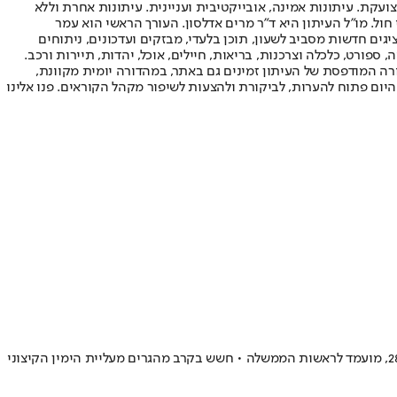
ועקת. עיתונות אמינה, אובייקטיבית ועניינית. עיתונות אחרת וללא
עור החשיפה הגבוה ביותר בימי חול. מו"ל העיתון היא ד"ר מרים אדלסון. העורך הראשי הוא עמר
 והעורך המייסד הוא עמוס רגב. אתרי האינטרנט של "ישראל היום" בעברית ובאנגלית, כמו כן היישומונים (אפליקציות) לאנדרואיד ול-iOS, מציגים חדשות מסביב לשעון, תוכן בלעדי, מבזקים ועדכונים, ניתוחים
, ספורט, כלכלה וצרכנות, בריאות, חיילים, אוכל, יהדות, תיירות ורכב.
דורה המודפסת של העיתון זמינים גם באתר, במהדורה יומית מקוונת,
היום פתוח להערות, לביקורת ולהצעות לשיפור מקהל הקוראים. פנו אלינו