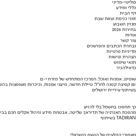
פוליטי-מדיני
כללי ומידע
דף הבית
זמני כניסת וצאת שבת
מגזין השבוע
בחירות 2026
אודות
צור קשר
נבחרת הכתבים והפרשנים
מדיניות פרטיות
הצהרת נגישות
תנאי שימוש
כדאי
להכיר
שופינג, אמנות ואוכל: המרכז המתחדש של מזרח י-ם
קפיצה קטנה לחו"ל: טיילת חדשה, מיצגי אמנות, וכיכרות משופצות בהשקעה של 100 מיליון ₪
בשיתוף עיריית ירושלים
כך תחסכו בחשמל בלי להזיע
מהפכת האנרגיה של תדיראן: שליטה, אבטחת מידע וניהול אקלים חכם בבי
בשיתוף TADIRAN
מאחורי הקלעים של הטעם הישראלי