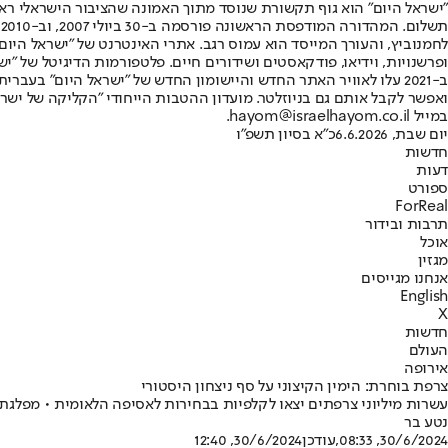
"ישראל היום" הוא גוף תקשורת שנוסד מתוך האמונה שהציבור הישראלי ראוי 
ת
ופרשנויות, וידיאו, פודקאסטים ושידורים חיים. פלטפורמות הדיגיטל של "ישרא
ב-2021 עלו לאוויר האתר החדש והיישומון החדש של "ישראל היום" בע
ואפשר לקבל אותם גם בניוזלטר. מועדון ההטבות הייחודי "הקליקה של ישרא
במייל hayom@israelhayom.co.il.
יום שבת, 6.6.2026
כ"א בסיון תשפ"ו
חדשות
דעות
ספורט
ForReal
תרבות ובידור
אוכל
מגזין
אנחנו מגייסים
English
X
חדשות
העולם
אירופה
צרפת בוחרת: הימין הקיצוני על סף ניצחון היסטורי
עשרות מיליוני צרפתים יצאו לקלפיות בבחירות לאסיפה הלאומית • מפלגת "האיחוד הלאומי" בהובלת מרין לה פן
נטע בר
30/6/2024, 08:33
,עודכן
30/6/2024, 12:40