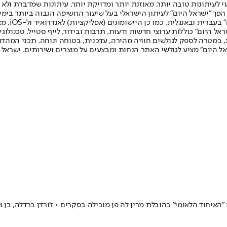
לעיתונות טובה יותר, מאוזנת יותר ומדויקת יותר. עיתונות שמדברת ולא צ
שלום. המהדורה המודפסת הראשונה פורסמה ב-30 ביולי 2007, וב-2010 הפך "ישראל היום" לעיתון הישראלי בעל שי
לחמנוביץ,
ל היום" כוללות ערוצי חדשות ודעות, תרבות ובידור, לייף סטייל, טכנולוגיה
ברית, במטרה לספק לגולשים חוויה מהירה, עדכנית, בטוחה ונוחה. תכני המה
ל היום" מציע לגולשי האתר הנחות ומבצעים על מוצרים ושירותים. ישראל 
 מובילה בסקרים • ז'ורדן ברדלה, בן 28, מועמד לראשות הממשלה • חשש בקרב מהגרים מעליית הימין הקיצוני