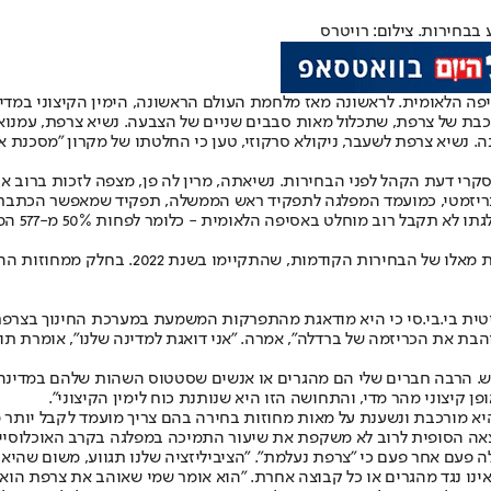
בבחירות. צילום: רויטרס
סיפה הלאומית. לראשונה מאז מלחמת העולם הראשונה, הימין הקיצוני במד
בת של צרפת, שתכלול מאות סבבים שניים של הצבעה. נשיא צרפת, עמנוא
 נשיא צרפת לשעבר, ניקולא סרקוזי, טען כי החלטתו של מקרון "מסכנת א
ברדלה אמ
טית בי.בי.סי כי היא מודאגת מהתפרקות המשמעת במערכת החינוך בצרפת 
אוהבת את הכריזמה של ברדלה", אמרה. "אני דואגת למדינה שלנו", אומרת
. הרבה חברים שלי הם מהגרים או אנשים שסטטוס השהות שלהם במדינה לא
 קיצוני מהר מדי, והתחושה הזו היא שנותנת כוח לימין הקיצוני".
וצאה הסופית לרוב לא משקפת את שיעור התמיכה במפלגה בקרב האוכלוסיי
– היסטורית, הדגל המשמעותי ביותר של RN - אמר ברדלה פעם אחר פעם כי "צרפת נעלמת". "הציביליזציה
ינו נגד מהגרים או כל קבוצה אחרת. "הוא אומר שמי שאוהב את צרפת הוא 