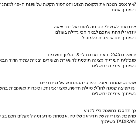
איך אסם הפכה את תקופת הצנע והמחסור הקשה של שנות ה-40 למותג לאומי?
בשיתוף אסם
אתם עוד לא שם? הטיסה למונדיאל כבר יצאה
יונדאי לוקחת אתכם לבמה הכי גדולה בעולם
בשיתוף יונדאי מבית כלמוביל
ירושלים 2040: העיר נערכת ל- 1.5 מליון תושבים
מנכ"לית העירייה מציגה תוכנית להשארת הצעירים ובניית עתיד הדור הבא
בשיתוף עיריית ירושלים
שופינג, אמנות ואוכל: המרכז המתחדש של מזרח י-ם
קפיצה קטנה לחו"ל: טיילת חדשה, מיצגי אמנות, וכיכרות משופצות בהשקעה של 100 מיליון ₪
בשיתוף עיריית ירושלים
כך תחסכו בחשמל בלי להזיע
מהפכת האנרגיה של תדיראן: שליטה, אבטחת מידע וניהול אקלים חכם בבי
בשיתוף TADIRAN