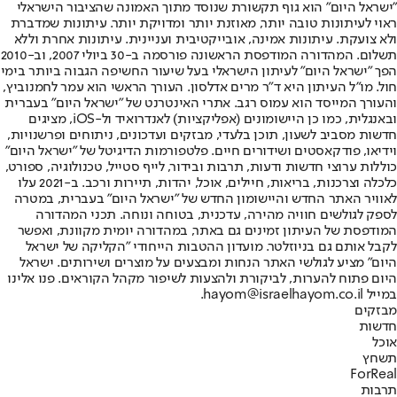
"ישראל היום" הוא גוף תקשורת שנוסד מתוך האמונה שהציבור הישראלי
ראוי לעיתונות טובה יותר, מאוזנת יותר ומדויקת יותר. עיתונות שמדברת
ולא צועקת. עיתונות אמינה, אובייקטיבית ועניינית. עיתונות אחרת וללא
תשלום. המהדורה המודפסת הראשונה פורסמה ב-30 ביולי 2007, וב-2010
הפך "ישראל היום" לעיתון הישראלי בעל שיעור החשיפה הגבוה ביותר בימי
חול. מו"ל העיתון היא ד"ר מרים אדלסון. העורך הראשי הוא עמר לחמנוביץ,
והעורך המייסד הוא עמוס רגב. אתרי האינטרנט של "ישראל היום" בעברית
ובאנגלית, כמו כן היישומונים (אפליקציות) לאנדרואיד ול-iOS, מציגים
חדשות מסביב לשעון, תוכן בלעדי, מבזקים ועדכונים, ניתוחים ופרשנויות,
וידיאו, פודקאסטים ושידורים חיים. פלטפורמות הדיגיטל של "ישראל היום"
כוללות ערוצי חדשות ודעות, תרבות ובידור, לייף סטייל, טכנולוגיה, ספורט,
כלכלה וצרכנות, בריאות, חיילים, אוכל, יהדות, תיירות ורכב. ב-2021 עלו
לאוויר האתר החדש והיישומון החדש של "ישראל היום" בעברית, במטרה
לספק לגולשים חוויה מהירה, עדכנית, בטוחה ונוחה. תכני המהדורה
המודפסת של העיתון זמינים גם באתר, במהדורה יומית מקוונת, ואפשר
לקבל אותם גם בניוזלטר. מועדון ההטבות הייחודי "הקליקה של ישראל
היום" מציע לגולשי האתר הנחות ומבצעים על מוצרים ושירותים. ישראל
היום פתוח להערות, לביקורת ולהצעות לשיפור מקהל הקוראים. פנו אלינו
במייל hayom@israelhayom.co.il.
מבזקים
חדשות
אוכל
תשחץ
ForReal
תרבות