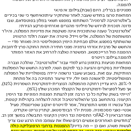
להפגנה.
מפגינים בברלין, היום (שבת),צילום: אי.פי.אי
המחאות פרצו בחודש שעבר, לאחר ש
תחקיר עיתונאי
חשף כי שני בכירים
ב"אלטרנטיבה לגרמניה" השתתפו במפגש חשאי במלון בפוטסדאם, שבו
נדונה תוכנית לגירוש של מיליוני מהגרים ואזרחים מרקע הגירתי.
"אלטרנטיבה" טענה שהתוכנית אינה משקפת את מדיניות המפלגה, והיו"ר
המשותפת של המפלגה, אליס ויידל, פיטרה את יועצה רולנד הרטוויג
שהשתתף במפגש, אולם מבחינת הימין הפופוליסטי היה מאוחר מדי –
והחשש של מרבית אזרחי גרמניה מפני חתירה תחת החוקה פרץ לרחובות.
ההפגנה מול הרייכסטאג. המשטרה נאלצה להרחיב את האזור המותר
להפגנה,צילום: רויטרס
המחאות מגיעות בתזמון גרוע למדי עבור "אלטרנטיבה", שהלכה וצברה
פופולריות בסקרים והגיעה כבר למקום השני, למרבה החשש של המפלגות
הוותיקות. עם זאת, בשבוע שעבר נרשמה ירידה בפופולריות של המפלגה
הפופוליסטית: לראשונה מאז יולי, ירד שיעור התמיכה בה אל מתחת
ל-20%. היא עדיין רחוקה מהמפלגה הנוצרית-דמוקרטית השמרנית (32%),
אך מעל לסוציאל-דמוקרטים של הקנצלר המכהן שולץ (15%).
"הייתי בשוק שלקח כל כך הרבה זמן להצתת הפגנות המוניות נגד הימין
הקיצוני, בהתחשב בכך ש'האלטרנטיבה' זכתה להצלחה בקהילות קטנות,
אבל עכשיו זו ממש התפרצות", אמר לרויטרס יאקוב שפרינגפלד, פעיל
אנטי-נאצי מסכסוניה. סגנית יו"ר הבונדסטאג, קתרין גרינג-אקרדט,
אמרה
בראיון ל-FAZ
כי התסיסה נגד הימין הקיצוני התבשלה במשך זמן רב.
"בחודשים האחרונים אנשים רבים שאלו את עצמם: מהו הרגע שבו צריך
לעשות משהו, ואם כן – מה בדיוק?
ההפגנות ברחבי הרפובליקה כולה