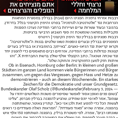
רבבות אזרחי גרמניה הפגינו היום (שבת) בברלין במסגרת המחאות
הנרחבות נגד "אלטרנטיבה לגרמניה" בפרט והימין הקיצוני בכלל. בדרזדן,
בהנובר ובעוד עשרות ערים ועיירות ברחבי המדינה נערכו הפגנות
מקבילות במחאה שנמשכת זה סוף השבוע הרביעי ברציפות.
רבבות מפגינים בברלין נגד הימין הקיצוני| רויטרס
המפגינים בברלין ובערים נוספות נשאו שלטים בגנות ה"אלטרנטיבה"
וקראו קריאות נגד הניאו-נאצים. "באייזנך, בהומבורג או בברלין: בערים
קטנות כגדולות ברחבי המדינה, אזרחים רבים מתאספים כדי להפגין יחד
נגד שכחה ושנאה", כתב הקנצלר אולף שולץ ברשת החברתית X. "זהו
איתות חזק למען הדמוקרטיה והחוקה שלנו".
Ob in Eisenach, Homburg oder Berlin: In kleinen und großen
Städten im ganzen Land kommen viele Bürgerinnen und Bürger
zusammen, um gegen das Vergessen, gegen Hass und Hetze zu
demonstrieren - auch an diesem Wochenende. Ein starkes
Zeichen für die Demokratie und unser Grundgesetz.
February 3, 2024
— Bundeskanzler Olaf Scholz (@Bundeskanzler)
"בשום פנים ואופן אסור לאפשר שסיפורים משנות השלושים יחזרו על
עצמם", אמר לאי.פי יונס שמידט, שהגיע להפגנה בברלין מברמן. "עלינו
לעשות הכל כדי למנוע זאת ולכן אני כאן". קתרין צאוטר, שהשתתפה
בהפגנה, אמרה שהיא "מאוד מעודדת". "המראות האלה מעודדים כי רואים
שאנחנו רבים", אמרה. לפי משטרת ברלין, בהפגנה השתתפו 150 אלף איש
- הרבה מעבר לציפיות, מה שאילץ את המשטרה להרחיב את השטח