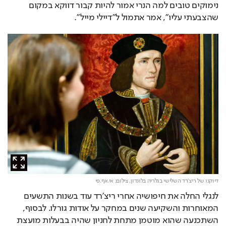
נימוקים טובים למה הנרי אמור להיות קבור דווקא במקום 
שהצבעתי עליו", אמר אתמול ל"דיילי מייל".
דיוקנו של ריצ'רד השלישי בגלריה בלונדון,
צילום: אי.אף.פי
לנגלי החלה את חיפושיה אחרי ריצ'רד עוד בשנות התשעים 
המאוחרות והשקיעה שנים במחקר על אודות גורלו. לבסוף, 
השתכנעה שהוא מוטמן מתחת לחניון שהיה בבעלות מועצת 