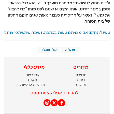
ילדים מחוץ לנישואים: מספרם מוערך ב-25. הוא ככל הנראה 
נטמן במנזר רידינג, אותו הקים 14 שנים לפני מותו "כדי להציל 
את נפשו", ואשר על הריסותיו כעבור מאות שנים הוקם החניון 
של בית הסוהר.
טעינו? נתקן! אם מצאתם טעות בכתבה, נשמח שתשתפו אותנו
אנגליה
מלך אנגליה
מדורים
מידע כללי
חדשות
צרו קשר
דעות
תקנון
תרבות
מדיניות פרטיות
להורדת אפליקציית היום