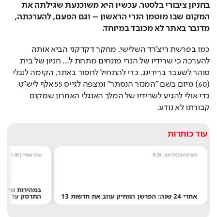
בחניון ציבורי בלסטר. עכשיו היא משוכנעת שגילתה את 
המקום שבו מוטמן הנרי הראשון – וגם הפעם, להערכתה, 
מדובר באתר לא מכובד במיוחד.
כמו בפרשת ריצ'רד השלישי, מחקר דקדקני הביא אותה 
להערכה כי שרידיו של הנרי מונחים מתחת ל... חניון של בית 
סוהר לשעבר ברידינג. כדי להתחיל לחפור באתר, הקימה לנגלי 
(60) מיזם בשם "המנזר הנסתר" ומצפה לגייס 55 אלף ליש"ט 
כדי אולי להגיע לשרידיו של המלך האנגלי האחרון שמקום 
קבורתו לא נודע.
עוד כותרות
מערכת תרבות היום
|
8:54
שחר שפירו
|
8:48
אחרי 24 שנה: הפרשן הוותיק עוזב את חדשות 13
התרסק על הירח