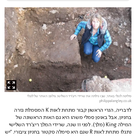
פיליפה לנגלי באתר, שבו גילתה את שרידי ריצ'רד השלישי,
צילום: האתר של לנגלי
philippalangley.co.uk
לדבריה, הנרי הראשון קבור מתחת לאות K המסמלת גזרה 
בחניון, אבל באופן סמלי משהו היא גם האות הראשונה של 
המילה King (מלך). לפני 11 שנה, שרידי המלך ריצ'רד השלישי 
נתגלו מתחת לאות R שגם היא סימלה סקטור בחניון ציבורי. "יש 