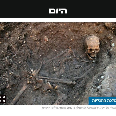
ת התגליות
של ריצ'ארד השלישי, שהתגלה ב-2012 בלסטר
. צילום: רויטרס