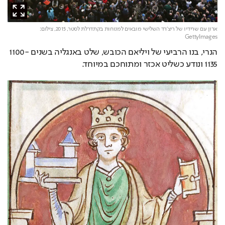
ארון עם שרידיו של ריצ'רד השלישי מובאים למנוחות בקתדרלת לסטר, 2015,
צילום:
GettyImages
הנרי, בנו הרביעי של ויליאם הכובש, שלט באנגליה בשנים 1100-
1135 ונודע כשליט אכזר ומתוחכם במיוחד.