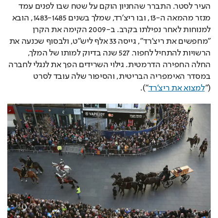
העיר לסטר. התברר שהחניון הוקם על שטח שבו לפנים עמד 
מנזר מהמאה ה-13, ובו ריצ'רד, שמלך בשנים 1483-1485, הובא 
למנוחות לאחר נפילתו בקרב. ב-2009 הקימה את הקרן 
"מחפשים את ריצ'רד", גייסה 33 אלף ליש"ט, ולבסוף שכנעה את 
הרשויות להתחיל לחפור. 527 שנה בדיוק למותו של המלך, 
החלה החפירה הדרמטית. גילוי השרידים הפך את לנגלי לחברה 
במסדר האימפריה הבריטית, והסיפור שלה עובד לסרט 
("
למצוא את ריצ'רד
"). 