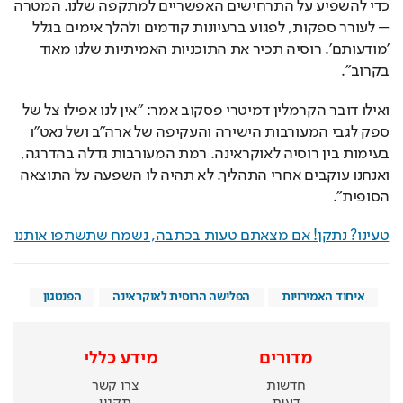
כדי להשפיע על התרחישים האפשריים למתקפה שלנו. המטרה 
– לעורר ספקות, לפגוע ברעיונות קודמים ולהלך אימים בגלל 
'מודעותם'. רוסיה תכיר את התוכניות האמיתיות שלנו מאוד 
בקרוב".
ואילו דובר הקרמלין דמיטרי פסקוב אמר: "אין לנו אפילו צל של 
ספק לגבי המעורבות הישירה והעקיפה של ארה"ב ושל נאט"ו 
בעימות בין רוסיה לאוקראינה. רמת המעורבות גדלה בהדרגה, 
ואנחנו עוקבים אחרי התהליך. לא תהיה לו השפעה על התוצאה 
הסופית".
טעינו? נתקן! אם מצאתם טעות בכתבה, נשמח שתשתפו אותנו
איחוד האמירויות
הפלישה הרוסית לאוקראינה
הפנטגון
מדורים
מידע כללי
חדשות
צרו קשר