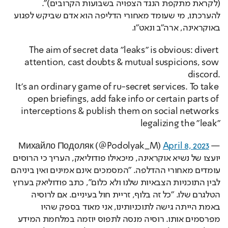
(לקראת מתקפת הנגד הצפויה בשבועות הקרובים)". 
להערכתו, מי שעומד מאחורי הדליפה הוא אדם שביקש לפגוע 
באוקראינה, ארה"ב ונאט"ו.
The aim of secret data "leaks" is obvious: divert 
attention, cast doubts & mutual suspicions, sow 
discord.
It's an ordinary game of ru-secret services. To take 
open briefings, add fake info or certain parts of 
interceptions & publish them on social networks 
legalizing the "leak"
April 8, 2023
— Михайло Подоляк (@Podolyak_M)
יועצו של נשיא אוקראינה, מיכאילו פודוליאק, העריך כי הרוסים 
עומדים מאחורי ההדלפה. "המסמכים אינם אמינים ואין ביניהם 
לבין התוכניות הצבאיות שלנו ולא כלום", כתב פודוליאק בערוץ 
הטלגרם שלו. "כל זה בלוף, זריית חול בעיניים. אם לרוסיה 
באמת הייתה גישה לתוכניותינו, אני מאוד בספק שהיו 
מפרסמים אותו. רוסיה מנסה לתפוס יוזמה במלחמת המידע 