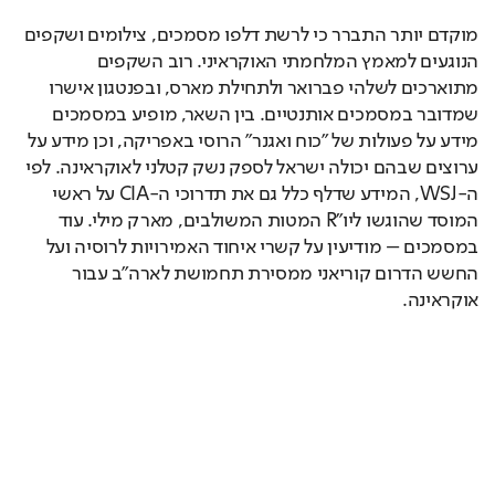
מוקדם יותר התברר כי לרשת דלפו מסמכים, צילומים ושקפים 
הנוגעים למאמץ המלחמתי האוקראיני. רוב השקפים 
מתוארכים לשלהי פברואר ולתחילת מארס, ובפנטגון אישרו 
שמדובר במסמכים אותנטיים. בין השאר, מופיע במסמכים 
מידע על פעולות של "כוח ואגנר" הרוסי באפריקה, וכן מידע על 
ערוצים שבהם יכולה ישראל לספק נשק קטלני לאוקראינה. לפי 
ה-WSJ, המידע שדלף כלל גם את תדרוכי ה-CIA על ראשי 
המוסד שהוגשו ליו"R המטות המשולבים, מארק מילי. עוד 
במסמכים – מודיעין על קשרי איחוד האמירויות לרוסיה ועל 
החשש הדרום קוריאני ממסירת תחמושת לארה"ב עבור 
אוקראינה.