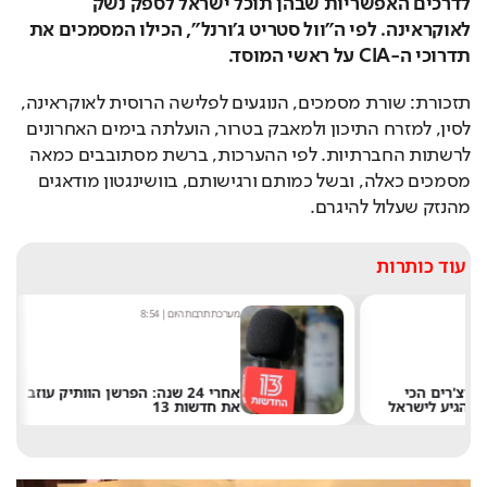
לדרכים האפשריות שבהן תוכל ישראל לספק נשק 
לאוקראינה. לפי ה"וול סטריט ג'ורנל", הכילו המסמכים את 
תדרוכי ה-CIA על ראשי המוסד. 
תזכורת: שורת מסמכים, הנוגעים לפלישה הרוסית לאוקראינה, 
לסין, למזרח התיכון ולמאבק בטרור, הועלתה בימים האחרונים 
לרשתות החברתיות. לפי ההערכות, ברשת מסתובבים כמאה 
מסמכים כאלה, ובשל כמותם ורגישותם, בוושינגטון מודאגים 
מהנזק שעלול להיגרם.
עוד כותרות
מערכת תרבות היום
|
8:54
שחר 
אחרי 24 שנה: הפרשן הוותיק עוזב
את חדשות 13
של