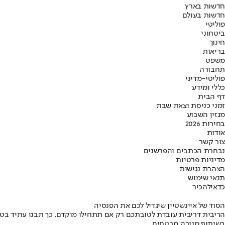
חדשות בארץ
חדשות בעולם
פוליטי
ביטחוני
חינוך
בריאות
משפט
תחבורה
פוליטי-מדיני
כללי ומידע
דף הבית
זמני כניסת וצאת שבת
מגזין השבוע
בחירות 2026
אודות
צור קשר
נבחרת הכתבים והפרשנים
מדיניות פרטיות
הצהרת נגישות
תנאי שימוש
כדאי
להכיר
הסוד של איינשטיין שיגדיל לכם את הפנסיה
הריבית דריבית עובדת לטובתכם רק אם תתחילו מוקדם. כך תבנו עתיד בט
בשיתוף מנורה מבטחים