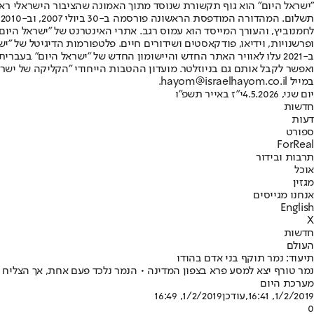
"ישראל היום" הוא גוף תקשורת שנוסד מתוך האמונה שהציבור הישראלי ראוי 
ת
ופרשנויות, וידיאו, פודקאסטים ושידורים חיים. פלטפורמות הדיגיטל של "ישרא
ב-2021 עלו לאוויר האתר החדש והיישומון החדש של "ישראל היום" בע
ואפשר לקבל אותם גם בניוזלטר. מועדון ההטבות הייחודי "הקליקה של ישרא
במייל hayom@israelhayom.co.il.
יום שני, 4.5.2026
י"ז באייר תשפ"ו
חדשות
דעות
ספורט
ForReal
תרבות ובידור
אוכל
מגזין
אנחנו מגייסים
English
X
חדשות
העולם
תיעוד: נמר תוקף בני אדם בהודו
נמר טורף יצא למסע פרא בצפון המדינה • הנמר נלכד פעם אחת, אך הצליח 
מערכת היום
1/2/2019, 16:41
,עודכן
1/2/2019, 16:49
0