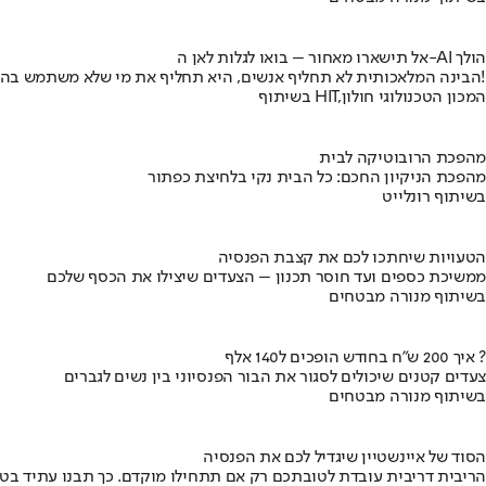
אל תישארו מאחור – בואו לגלות לאן ה-AI הולך
הבינה המלאכותית לא תחליף אנשים, היא תחליף את מי שלא משתמש בה!
בשיתוף HIT,המכון הטכנולוגי חולון
מהפכת הרובוטיקה לבית
מהפכת הניקיון החכם: כל הבית נקי בלחיצת כפתור
בשיתוף רונלייט
הטעויות שיחתכו לכם את קצבת הפנסיה
ממשיכת כספים ועד חוסר תכנון – הצעדים שיצילו את הכסף שלכם
בשיתוף מנורה מבטחים
איך 200 ש"ח בחודש הופכים ל140 אלף ?
צעדים קטנים שיכולים לסגור את הבור הפנסיוני בין נשים לגברים
בשיתוף מנורה מבטחים
הסוד של איינשטיין שיגדיל לכם את הפנסיה
הריבית דריבית עובדת לטובתכם רק אם תתחילו מוקדם. כך תבנו עתיד בט