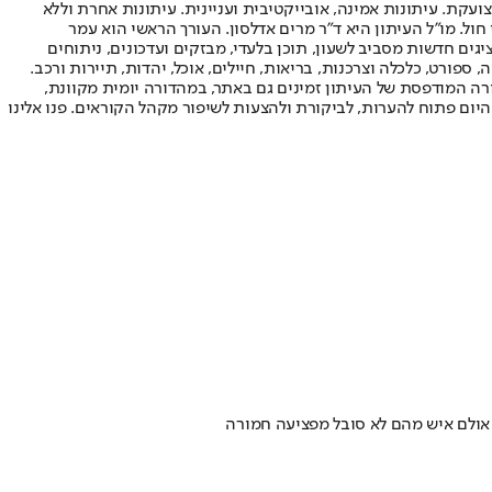
ועקת. עיתונות אמינה, אובייקטיבית ועניינית. עיתונות אחרת וללא
עור החשיפה הגבוה ביותר בימי חול. מו"ל העיתון היא ד"ר מרים אדלסון. העורך הראשי הוא עמר
 והעורך המייסד הוא עמוס רגב. אתרי האינטרנט של "ישראל היום" בעברית ובאנגלית, כמו כן היישומונים (אפליקציות) לאנדרואיד ול-iOS, מציגים חדשות מסביב לשעון, תוכן בלעדי, מבזקים ועדכונים, ניתוחים
, ספורט, כלכלה וצרכנות, בריאות, חיילים, אוכל, יהדות, תיירות ורכב.
דורה המודפסת של העיתון זמינים גם באתר, במהדורה יומית מקוונת,
היום פתוח להערות, לביקורת ולהצעות לשיפור מקהל הקוראים. פנו אלינו
 אולם איש מהם לא סובל מפציעה חמורה