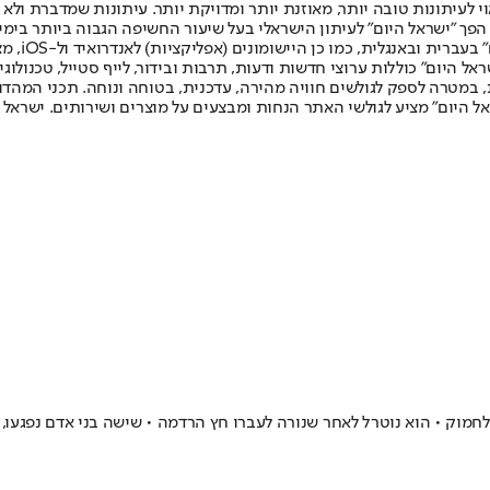
לעיתונות טובה יותר, מאוזנת יותר ומדויקת יותר. עיתונות שמדברת ולא צ
שלום. המהדורה המודפסת הראשונה פורסמה ב-30 ביולי 2007, וב-2010 הפך "ישראל היום" לעיתון הישראלי בעל שי
לחמנוביץ,
ל היום" כוללות ערוצי חדשות ודעות, תרבות ובידור, לייף סטייל, טכנולוגיה
ברית, במטרה לספק לגולשים חוויה מהירה, עדכנית, בטוחה ונוחה. תכני המה
ל היום" מציע לגולשי האתר הנחות ומבצעים על מוצרים ושירותים. ישראל 
לחמוק • הוא נוטרל לאחר שנורה לעברו חץ הרדמה • שישה בני אדם נפגעו,