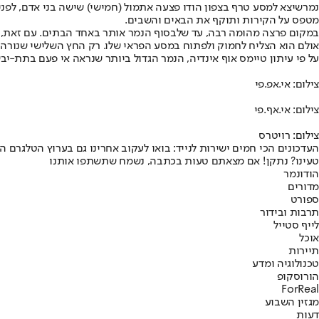
נמר
שיצא למסע טרף בצפון הודו פצעה אתמול (חמישי) שישה בני אדם, לפנ
מטפס על הקירות ותוקף את הבאים והשבים.
במקום פרצה מהומה רבה, עד שלבסוף הנמר אותר באחד הבתים. עם זאת, ע
אולם הוא הצליח לחמוק ולפתוח במסע הפראי שלו. רק החץ השלישי שנורה ל
על פי עיתון טיימס אוף אינדיה, הנמר הגדול ביותר שנראה אי פעם בתת-יבשת אותר ב-2016. מדובר בנמר טרף שאורכו 2.61 מטרי
צילום: אי.אפ.פי
צילום: אי.אף.פי
צילום: רויטרס
העדכונים הכי חמים ישירות לנייד: בואו לעקוב אחרינו גם בערוץ הטלגרם ה
טעינו? נתקן! אם מצאתם טעות בכתבה, נשמח שתשתפו אותנו
הודו
נמר
מדורים
ספורט
תרבות ובידור
לייף סטייל
אוכל
תיירות
טכנולוגיה ומדע
הורוסקופ
ForReal
מגזין השבוע
דעות