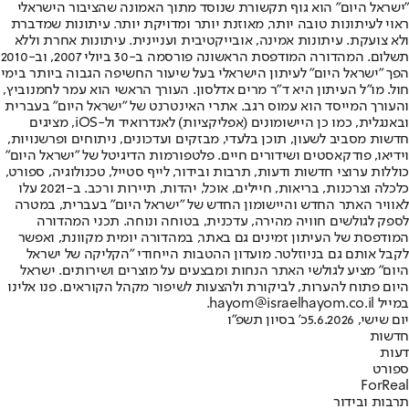
"ישראל היום" הוא גוף תקשורת שנוסד מתוך האמונה שהציבור הישראלי
ראוי לעיתונות טובה יותר, מאוזנת יותר ומדויקת יותר. עיתונות שמדברת
ולא צועקת. עיתונות אמינה, אובייקטיבית ועניינית. עיתונות אחרת וללא
תשלום. המהדורה המודפסת הראשונה פורסמה ב-30 ביולי 2007, וב-2010
הפך "ישראל היום" לעיתון הישראלי בעל שיעור החשיפה הגבוה ביותר בימי
חול. מו"ל העיתון היא ד"ר מרים אדלסון. העורך הראשי הוא עמר לחמנוביץ,
והעורך המייסד הוא עמוס רגב. אתרי האינטרנט של "ישראל היום" בעברית
ובאנגלית, כמו כן היישומונים (אפליקציות) לאנדרואיד ול-iOS, מציגים
חדשות מסביב לשעון, תוכן בלעדי, מבזקים ועדכונים, ניתוחים ופרשנויות,
וידיאו, פודקאסטים ושידורים חיים. פלטפורמות הדיגיטל של "ישראל היום"
כוללות ערוצי חדשות ודעות, תרבות ובידור, לייף סטייל, טכנולוגיה, ספורט,
כלכלה וצרכנות, בריאות, חיילים, אוכל, יהדות, תיירות ורכב. ב-2021 עלו
לאוויר האתר החדש והיישומון החדש של "ישראל היום" בעברית, במטרה
לספק לגולשים חוויה מהירה, עדכנית, בטוחה ונוחה. תכני המהדורה
המודפסת של העיתון זמינים גם באתר, במהדורה יומית מקוונת, ואפשר
לקבל אותם גם בניוזלטר. מועדון ההטבות הייחודי "הקליקה של ישראל
היום" מציע לגולשי האתר הנחות ומבצעים על מוצרים ושירותים. ישראל
היום פתוח להערות, לביקורת ולהצעות לשיפור מקהל הקוראים. פנו אלינו
במייל hayom@israelhayom.co.il.
יום שישי, 5.6.2026
כ' בסיון תשפ"ו
חדשות
דעות
ספורט
ForReal
תרבות ובידור