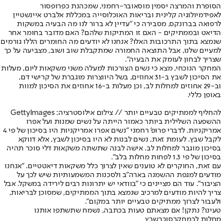
הסופרת והמרצה יסמין מוסאובר-רחמני, שמכהנת כפרופסור
לאפידמיולוגיה קלינית ובריאות האוכלוסייה במכללת אלברט איינשטיין
לרפואה בברונקס, מסבירה כי "עדיין לא ברור לנו מה הבעיה במשקות
הדיאט ובממתיקים - האם זו המתיקות שלהם? האם מדובר בחומר אחר
שנמצא בתוך התרכובות האלו? אנחנו לא יודעים מה החומרים הללו גורמים
למעיים שלנו, אבל התוצאה החמורה שמתקבלת שוב ושוב, מצביעה על כך
שצריך לבחון לעומק את הבעיה".
המחקר הנוכחי, מצא כי נשים הצורכות למעלה משני משקאות ליום, מעלות
את הסיכון לשבץ ב-31 אחוזים, בשל היווצרות מוגברת של קרישי דם,
וב-29 אחוזים למחלות לב, וכן מעלות ב-16 אחוזים את הסיכון למוות
באופן כללי.
להחליף לממתיקים טבעיים יותר // צילום אילוסטרציה: GettyImages
ההשפעה השלילית ביותר כאמור הייתה על נשים שמנות ועל אפרו
אמריקניות. לדברי פרופ' רחמני "נשים אפרו אמריקניות היו בסיכון של פי 4
לקבל שבץ. לעומת זאת, נשים לבנות לא היו בסיכון לשבץ, אלא דווקא
בסיכון מוגבר למחלות לב. אישה לבנה שתשתה משקאות דלי סוכר תהיה
בסיכון של פי 1.3 לפחות מחלות בלב".
עם זאת, החוקרים לא טוענים שאין לצרוך כלל משקאות דיאטטיים. "אנחנו
מודעים למגפת ההשמנה בארה"ב ולסכנות המשמעותיות שיש לכך על
הציבור". עוד הם מציינים כי "בוודאי יש יתרונות רבים לירידה במשקל. אבל
צריך להיות מודעים למרכיב שנמצא בתוך הממתיקים, שמסוכן לבריאות,
ולעבור לצרוך ממתיקים טבעיים יותר במקום".
טעינו? נתקן! אם מצאתם טעות בכתבה, נשמח שתשתפו אותנו
מחלות לב
מחקר
סוכר
שבץ