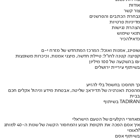
אודות
צור קשר
נבחרת הכתבים והפרשנים
מדיניות פרטיות
הצהרת נגישות
תנאי שימוש
כדאי
להכיר
שופינג, אמנות ואוכל: המרכז המתחדש של מזרח י-ם
קפיצה קטנה לחו"ל: טיילת חדשה, מיצגי אמנות, וכיכרות משופצות
בהשקעה של 100 מיליון ₪
בשיתוף עיריית ירושלים
כך תחסכו בחשמל בלי להזיע
מהפכת האנרגיה של תדיראן: שליטה, אבטחת מידע וניהול אקלים חכם
בבית
בשיתוף TADIRAN
מאחורי הקלעים של הטעם הישראלי
איך אסם הפכה את תקופת הצנע והמחסור הקשה של שנות ה-40 למותג
לאומי?
בשיתוף אסם