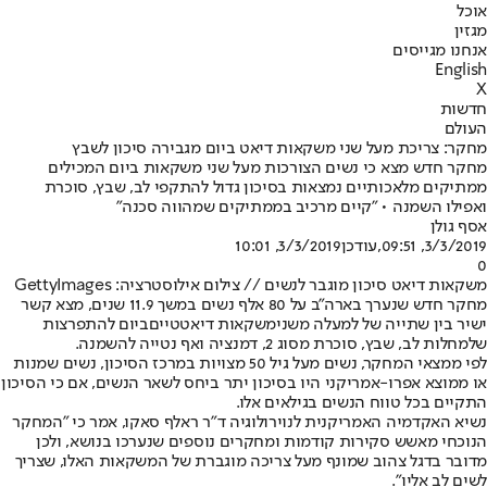
אוכל
מגזין
אנחנו מגייסים
English
X
חדשות
העולם
מחקר: צריכת מעל שני משקאות דיאט ביום מגבירה סיכון לשבץ
מחקר חדש מצא כי נשים הצורכות מעל שני משקאות ביום המכילים
ממתיקים מלאכותיים נמצאות בסיכון גדול להתקפי לב, שבץ, סוכרת
ואפילו השמנה • "קיים מרכיב בממתיקים שמהווה סכנה"
אסף גולן
3/3/2019, 09:51
,עודכן
3/3/2019, 10:01
0
משקאות דיאט סיכון מוגבר לנשים // צילום אילוסטרציה: GettyImages
מחקר חדש שנערך בארה"ב על 80 אלף נשים במשך 11.9 שנים, מצא קשר
ישיר בין שתייה של למעלה משני
משקאות דיאטטיים
ביום להתפרצות
של
מחלות לב
, שבץ, סוכרת מסוג 2, דמנציה ואף נטייה להשמנה.
לפי ממצאי המחקר, נשים מעל גיל 50 מצויות במרכז הסיכון, נשים שמנות
או ממוצא אפרו-אמריקני היו בסיכון יתר ביחס לשאר הנשים, אם כי הסיכון
התקיים בכל טווח הנשים בגילאים אלו.
נשיא האקדמיה האמריקנית לנוירולוגיה ד"ר ראלף סאקו, אמר כי "המחקר
הנוכחי מאשש סקירות קודמות ומחקרים נוספים שנערכו בנושא, ולכן
מדובר בדגל צהוב שמונף מעל צריכה מוגברת של המשקאות האלו, שצריך
לשים לב אליו".