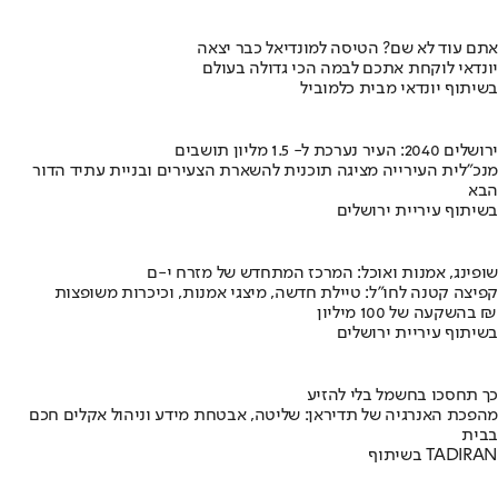
אתם עוד לא שם? הטיסה למונדיאל כבר יצאה
יונדאי לוקחת אתכם לבמה הכי גדולה בעולם
בשיתוף יונדאי מבית כלמוביל
ירושלים 2040: העיר נערכת ל- 1.5 מליון תושבים
מנכ"לית העירייה מציגה תוכנית להשארת הצעירים ובניית עתיד הדור
הבא
בשיתוף עיריית ירושלים
שופינג, אמנות ואוכל: המרכז המתחדש של מזרח י-ם
קפיצה קטנה לחו"ל: טיילת חדשה, מיצגי אמנות, וכיכרות משופצות
בהשקעה של 100 מיליון ₪
בשיתוף עיריית ירושלים
כך תחסכו בחשמל בלי להזיע
מהפכת האנרגיה של תדיראן: שליטה, אבטחת מידע וניהול אקלים חכם
בבית
בשיתוף TADIRAN