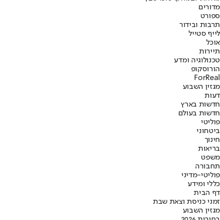
מדורים
ספורט
תרבות ובידור
לייף סטייל
אוכל
תיירות
טכנולוגיה ומדע
הורוסקופ
ForReal
מגזין השבוע
דעות
חדשות בארץ
חדשות בעולם
פוליטי
ביטחוני
חינוך
בריאות
משפט
תחבורה
פוליטי-מדיני
כללי ומידע
דף הבית
זמני כניסת וצאת שבת
מגזין השבוע
בחירות 2026