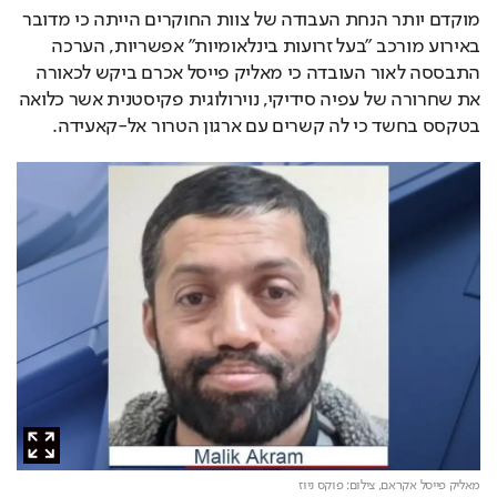
מוקדם יותר הנחת העבודה של צוות החוקרים הייתה כי מדובר 
באירוע מורכב "בעל זרועות בינלאומיות" אפשריות, הערכה 
התבססה לאור העובדה כי מאליק פייסל אכרם ביקש לכאורה 
את שחרורה של עפיה סידיקי, נוירולוגית פקיסטנית אשר כלואה 
בטקסס בחשד כי לה קשרים עם ארגון הטרור אל-קאעידה.
מאליק פייסל אקראם,
צילום: פוקס ניוז