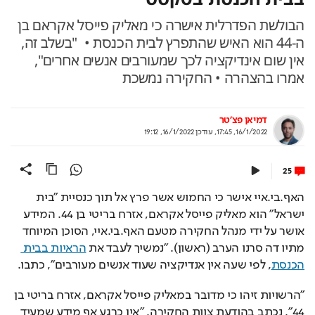
הבולשת הפדרלית אישרה כי מאליק פייסל אקראם בן
ה-44 הוא האיש שהתפרץ לבית הכנסת • "בשלב זה,
אין שום אינדיקציה לכך שמעורבים אנשים אחרים",
אמרו בהצהרה • החקירה נמשכת
דמיאן פצ'טר
16/1/2022, 17:45
,
עודכן
16/1/2022, 19:12
25
האף.בי.איי אישר כי החמוש אשר פרץ אל תוך כנסיית "בית 
ישראל" הוא מאליק פייסל אקראם, אזרח בריטי בן 44. המידע 
אושר על ידי מנהל החקירה מטעם האף.בי.איי, הסוכן המיוחד 
מתיו דה סרנו הערב (ראשון). "נמשיך לעבד את 
הראיות בבית 
הכנסת
, לפי שעה אין אנדיקציה שעוד אנשים מעורבים", כתבו.
"הרשויות זיהו כי מדובר במאליק פייסל אקראם, אזרח בריטי בן 
44", נכתב בהודעת צוות החקירה, "אין כרגע אף מידע שמעיד 