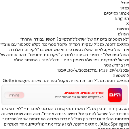
אוכל
מגזין
אנחנו מגייסים
English
X
חדשות
העולם
"לא תומכים בזכותה של ישראל להתקיים? חפשו עבודה אחרת"
מתיאס דופנר, מנכ"ל ענקית המדיה אקסל ספרינגר, נקלע לסכסוך עם עובדי
אתר פוליטיקו, לאחר שאלה טענו כי הוא משתמש בו "לקידום האג'נדה
הפוליטית שלו" • דופנר השיב כי לחברה "עקרונות חיוניים", בהם זכותה של
ישראל להתקיים, ומי שלא מאמין בהם - יכול לעזוב • הסיפור המלא
דין ברנדשטטר
29/4/2026, 14:59
,עודכן
30/4/2026, 13:39
0
השמעה
מתיאס דופנר, מנכ"ל חברת המדיה אקסל ספרינגר. צילום: Getty images
הסכסוך החריג בין מנכ"ל תאגיד התקשורת הגרמני לעובדיו - "לא תומכים
בזכותה של ישראל להתקיים? חפשו עבודה אחרת"
. מזה כמה שנים שישנה
מתיחות הולכת וגוברת בין מנכ"ל חברת המדיה האירופית אקסל ספרינגר
(Alex Springer), מתיאס דופנר, לבין עובדי אתר פוליטיקו, אחד האתרים