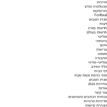
תיירות
טכנולוגיה ומדע
הורוסקופ
ForReal
מגזין השבוע
דעות
חדשות בארץ
חדשות בעולם
פוליטי
ביטחוני
חינוך
בריאות
משפט
תחבורה
פוליטי-מדיני
כללי ומידע
דף הבית
זמני כניסת וצאת שבת
מגזין השבוע
בחירות 2026
אודות
צור קשר
נבחרת הכתבים והפרשנים
מדיניות פרטיות
הצהרת נגישות