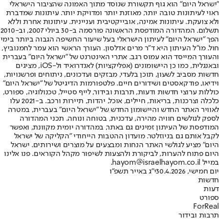
"ישראל היום" הוא גוף תקשורת שנוסד מתוך האמונה שהציבור הישראלי
ראוי לעיתונות טובה יותר, מאוזנת יותר ומדויקת יותר. עיתונות שמדברת
ולא צועקת. עיתונות אמינה, אובייקטיבית ועניינית. עיתונות אחרת וללא
תשלום. המהדורה המודפסת הראשונה פורסמה ב-30 ביולי 2007, וב-2010
הפך "ישראל היום" לעיתון הישראלי בעל שיעור החשיפה הגבוה ביותר בימי
חול. מו"ל העיתון היא ד"ר מרים אדלסון. העורך הראשי הוא עמר לחמנוביץ,
והעורך המייסד הוא עמוס רגב. אתרי האינטרנט של "ישראל היום" בעברית
ובאנגלית, כמו כן היישומונים (אפליקציות) לאנדרואיד ול-iOS, מציגים
חדשות מסביב לשעון, תוכן בלעדי, מבזקים ועדכונים, ניתוחים ופרשנויות,
וידיאו, פודקאסטים ושידורים חיים. פלטפורמות הדיגיטל של "ישראל היום"
כוללות ערוצי חדשות ודעות, תרבות ובידור, לייף סטייל, טכנולוגיה, ספורט,
כלכלה וצרכנות, בריאות, חיילים, אוכל, יהדות, תיירות ורכב. ב-2021 עלו
לאוויר האתר החדש והיישומון החדש של "ישראל היום" בעברית, במטרה
לספק לגולשים חוויה מהירה, עדכנית, בטוחה ונוחה. תכני המהדורה
המודפסת של העיתון זמינים גם באתר, במהדורה יומית מקוונת, ואפשר
לקבל אותם גם בניוזלטר. מועדון ההטבות הייחודי "הקליקה של ישראל
היום" מציע לגולשי האתר הנחות ומבצעים על מוצרים ושירותים. ישראל
היום פתוח להערות, לביקורת ולהצעות לשיפור מקהל הקוראים. פנו אלינו
במייל hayom@israelhayom.co.il.
יום חמישי, 30.4.2026
י"ג באייר תשפ"ו
חדשות
דעות
ספורט
ForReal
תרבות ובידור