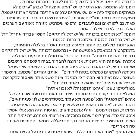
בחברה הזו - אני יכול רק להמליץ בחום לעבוד בחברות אחרות".
דופנר לא התפשר. הוא הזכיר כי יש "המון אופציות" שבהן "ערכים לא
משחקים תפקיד כזה - או שמשחקים ערכים אחרים", והזכיר ארגוני שמאל,
משקיעים פיננסיים ומו"לים אחרים. "הערכים שלנו ברורים. הם שקופים
מאוד, גם לקוראים וגם לעובדים, ורק מי שמרגיש מזוהה מאוד עם הערכים
האלה צריך לעבוד אצלנו", אמר.
דופנר: "לא תומכים בזכותה של ישראל להתקיים? חפשו עבודה אחרת" דגל
ישראל ברחבת הכנסת ,צילום: דוברות הכנסת
העקרונות כוללים בין היתר תמיכה בברית נאט"ו, בכלכלה חופשית,
בדמוקרטיה ובמאבק באנטישמיות - ובראשם "זכותה של ישראל להתקיים
כמדינה יהודית בטוחה". דופנר הדגיש: "אם מפלגת הירוקים באנגליה
אומרת שציונות היא גזענות, אני רוצה להבהיר בבירור שאנחנו חושבים
שציונות היא, לפי ההגדרה הרשמית, זכות ההגדרה העצמית של ישראל
וזכותה להתקיים כמקלט בטוח ליהודים" - אותם יהודים "שכמעט הושמדו
בשואה". עם זאת הוא הבהיר כי תמיכה אינה משמעותה שאסור לבקר את
ישראל או המערב "כפי שנעשה באתר בכל יום".
בפוליטיקו טענו: "איראן תוקפנית? לא נכון אתית"
הוא לא חסך ביקורת גם מהמכתב עצמו, בו העובדים טענו שכינויה של
איראן "תוקפנית" הוא "מטעה ולא עומד בסטנדרטים שלנו כעיתונאים".
דופנר השיב: "אם אתם אומרים שלא צריך להגיד שההנהגה האיראנית,
המולות, הם תוקפנים - אולי אתם צודקים. הניסוח הזה הוא אולי אפילו
אופטימי מדי. צריך לומר שהם מחבלים, או רוצחי המונים. זה יהיה יותר
הולם, בהתחשב בהפצת הטרור דרך חיזבאללה, חמאס, החות'ים וארגוני
טרור אחרים".
הוא הוסיף: "שתי העובדות הללו - שהאיראנים עובדים על פצצת אטום