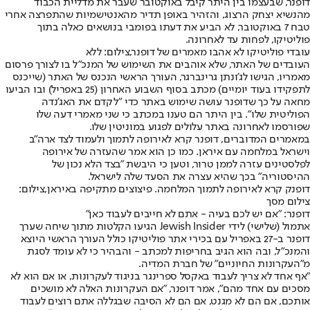
דופנר, שבעצמו בין היתר קיבל באוקטובר שעבר את מדליית הכבוד
מהנשיא יצחק הרצוג, והזהיר באופן תדיר מהאנטישמיות שהתפרצה אחרי
טבח 7 באוקטובר, לא הביע את דעתו בפומבי בנושאים כאלה בתוך
פוליטיקו, לפחות עד לאחרונה.
עובדי פוליטיקו לא אהבו מאמרים של דופנר,צילום: ללא
העובדים של האתר, שלא אוהבים את השימוש של המנכ"ל בו לצורך פרסום
מאמריו, הגישו לג'ונתן גרינברגר, העורך הראשי הנכנס של האתר (שייכנס
לתפקידו בעוד יומיים) מכתב בסוף השבוע האחרון (25 באפריל) ובו הביעו
מחאה על כך שדופנר עושה שימוש באתר כדי "לקדם את האג'נדה
הפוליטית שלו". בין היתר הם טענו במכתב כי שני מאמרי דעה שלו
שפורסמו לאחרונה באתר עלולים לפגוע במוניטין שלו.
במאמרים המדוברים, דופנר קרא לאירופה לתמוך ולעמוד לצד ארה"ב
וישראל במלחמה עם איראן. כמו כן הוא אמר שהעזרה של אירופה
לפלסטינים עזרה לממן טרור, וטען כי היבשת "בצד הלא נכון של
ההיסטוריה" בכך שהיא עצרה את הסעד שלה לישראל.
דופנק קרא לאירופה לתמוך המלחמה. פיצוצים מתקיפה באיראן,צילום:
צילום מסך
דופנר: "אם יש לכם בעיה - אתם לא חייבים לעבוד כאן"
אתמול (שלישי) לידי Jewish Insider הגיעו הקלטות מתוך שיחה שערך
דופנר ב-27 באפריל עם בכירי אתר פוליטיקו כולל העורך הראשי היוצא
והמנכ"ל, ובה הוא הגיב בחריפות למכתב - והבהיר כי לא עומד לסגת
מ"העקרונות החיוניים" של חברת המדיה.
"אף אחד לא צריך לעבוד באקסל ספרינגר בניגוד לעקרונות, או אם הוא לא
מסכים עם אחד מהם", אמר דופנר, "אם העקרונות האלה לא מושכים
אותכם, אם הם לא מגנט, אם הם לא הסיבה שבגללה אתם רוצים לעבוד