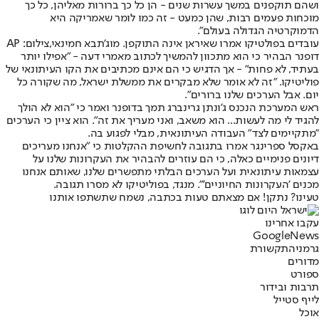
ושהם תוקפנים במשך עשרות שנים - הן כל כך ברורות מאליהן, כל כך
מוכחות פעמים רבות, שהן כמעט - זה כמו לומר שאמריקה היא
הדמוקרטיה הגדולה בעולם".
עובדים בפולטיקו אמרו שאיראן אינה התוקפן. מוג'תבא חמינאי,צילום: AP
דופנר הבהיר כי הוא מתכוון להמשיך לכתוב מאמרי דעה - "אפילו יותר
בעתיד, לא פחות" - אך הדגיש כי הם אינם מכתיבים את הקו העיתונאי של
פוליטיקו. "זה לא אומר שלא מבקרים את ממשלת ישראל, מה שקורה כל
יום. אבל הערכים שלנו ברורים".
ראש המערכת הנכנס ג'ונתן גרינברג תמך בדופנר ואמר כי "הוא לא הולך
להגיד לי מה לעשות... הוא משאב, ואני מעריך את זה". הוא ציין כי הערכים
"מתקיימים לצד" העבודה העיתונאית, מבלי לפגוע בה.
באקסל ספרינגר אמרו בתגובה לחשיפת ההקלטות כי "אנחנו מעריכים
דיונים פנימיים כאלה, כי הם עוזרים להבהיר את העקרונות שלנו על
עצמאות עיתונאית ועל הערכים הבלתי מתפשרים שלנו, שאותם אנחנו
מכנים 'העקרונות החיוניים'". מנגד, בפוליטיקו לא מסרו תגובה.
טעינו? נתקן! אם מצאתם טעות בכתבה, נשמח שתשתפו אותנו
עקבו אחרינו
G
o
o
g
l
e
News
גרמניה
תקשורת
מדורים
ספורט
תרבות ובידור
לייף סטייל
אוכל