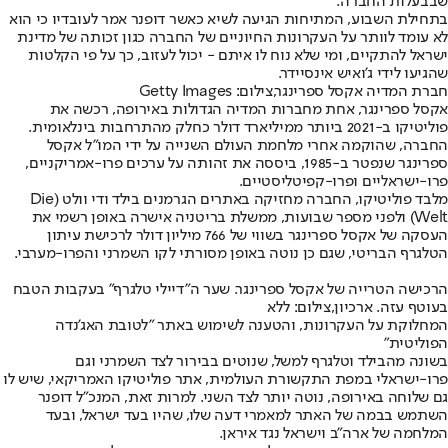
שבבעלות החברה.
בתחילת השבוע, המתיחות הגיעה לשיא כאשר דופנר אמר לעובדיו כי הוא
לא עומד לוותר על העקרונות החיוניים של החברה כגון זכותה של מדינת
ישראל להתקיים, ומי שלא נוח לו איתם - יכול לעזוב, כך על פי הקלטות
שהגיעו לידי ג'ואיש אינסיידר.
חברת המדיה אקסל ספרינגר,צילום: Getty Images
אקסל ספרינגר, אחת מחברות המדיה הגדולות באירופה, רכשה את
פוליטיקו ב-2021 ביותר ממיליארד דולר כחלק מהתרחבות בינלאומית.
החברה, שהוקמה אחרי מלחמת העולם השנייה על ידי המו"ל אקסל
ספרינגר שנפטר ב-1985, ביססה את זהותה על ערכים פרו-אמריקניים,
פרו-ישראליים ופרו-קפיטליסטיים.
מלבד פוליטיקו, החברה מחזיקה באתרים הגרמנים בילד ודי וולט (Die
Welt) ולפני מספר שבועות, ממשלת בריטניה אישרה באופן רשמי את
העסקה של אקסל ספרינגר בשווי של 766 מיליון דולר לרכישת עיתון
הטלגרף הבריטי, שגם כן נוטה באופן מסורתי לקו השמרני והפרו-מערבי.
הרכישה הטרייה של אקסל ספרינגר. שער ה"דיילי טלגרף" בעקבות הטבח
בעוטף עזה. ארכיון,צילום: ללא
המחלוקת על העקרונות, והטענה לשימוש באתר "לטובת האג'נדה
הפוליטית"
בשונה מהבילד וטלגרף למשל, שנוטים בבירור לצד השמרני וגם
פרו-ישראלי במפת התקשורת העולמית, אתר פוליטיקו האמריקאי, שיש לו
גם שלוחה באירופה, נוטה יותר לצד השני. למרות זאת, המנכ"ל דופנר
השתמש בבמה של האתר למאמרי דעה שלו, שהיו בעד ישראל, ובעד
המלחמה של ארה"ב וישראל נגד איראן.