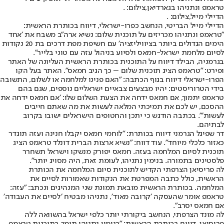
טראמפ ונתניהו בגארדיאן,צילום: .
הדיילי מייל,צילום: .
הדיילי מייל הבריטי, הנחשב כפרו-ישראלי, דיווח בכותרת הראשית:
״טראמפ ונתניהו מכריזים על תוכנית שלום: נשיא ארה״ב משבח את ׳אחד
הימים הגדולים ביותר בציוויליזציה׳ עם חשיפת מפת דרכים בת 20 נקודות
לסיום מלחמת ישראל-חמאס ולסיוע בניהול עזה עם טוני בלייר״.
בגרמניה, הבילד דיווח על התוכנית בכותרת הראשית העליונה של האתר
ופירט: ״טראמפ הציג תוכנית שלום – כך הגיב חמאס״. האתר בעל הקו
הפרו-ישראלי דיווח בגוף הכתבה: ״האם פנינו למלחמה או לשלום, התשובה
בידי הטרוריסטים: יהיו מבצעים צבאיים ישראליים נוספים, שגם בהם
טראמפ יתמוך, אם חמאס ידחה את הצעת השלום שלו: ׳אם חמאס ידחה את
ההסכם, יש לכם את תמיכתי המלאה לעשות את מה שאתם חייבים
לעשות׳״. בכתבה הודגש כי יתכן והחטופים הישראלים ישובו בקרוב
לבתיהם.
דר שפיגל הגרמני דיווח בכותרת: ״לוחמי חמאס יקבלו חנינה ועזה תוגדר
כאזור כלכלי מיוחד״. עוד דווח: ״נשיא ארצות הברית דונלד טראמפ הציג
תוכנית לסיום המלחמה בעזה. חמאס יפורק מנשקו וישראל תשחרר
פלסטינים בתמורה. בנימין נתניהו, לעומת זאת, היה מסויג יותר״.
לה פריסיאן הצרפתי הקדיש לתוכנית סיום המלחמה את הכותרת
הראשית, כולל כתבה המפרטת את הנקודות שאמורות לסיים את
המלחמה. בכותרת הראשית מובאת תמונת שני המנהיגים ונכתב: ״עזה:
טראמפ אומר שהעסקה ׳קרובה מאוד׳, נתניהו מבטיח ׳לסיים את העבודה׳
אם חמאס יסרב״.
לה מונד הצרפתי, הנחשב ביקורתי יותר כלפי ישראל בהשוואה ללה
פריסיאן, דיווח בכותרת הראשית: ״בנימין נתניהו תומך בתוכנית טראמפ