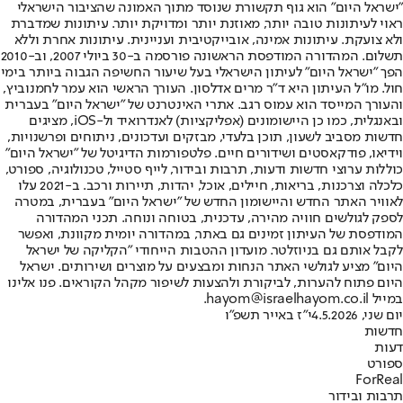
"ישראל היום" הוא גוף תקשורת שנוסד מתוך האמונה שהציבור הישראלי
ראוי לעיתונות טובה יותר, מאוזנת יותר ומדויקת יותר. עיתונות שמדברת
ולא צועקת. עיתונות אמינה, אובייקטיבית ועניינית. עיתונות אחרת וללא
תשלום. המהדורה המודפסת הראשונה פורסמה ב-30 ביולי 2007, וב-2010
הפך "ישראל היום" לעיתון הישראלי בעל שיעור החשיפה הגבוה ביותר בימי
חול. מו"ל העיתון היא ד"ר מרים אדלסון. העורך הראשי הוא עמר לחמנוביץ,
והעורך המייסד הוא עמוס רגב. אתרי האינטרנט של "ישראל היום" בעברית
ובאנגלית, כמו כן היישומונים (אפליקציות) לאנדרואיד ול-iOS, מציגים
חדשות מסביב לשעון, תוכן בלעדי, מבזקים ועדכונים, ניתוחים ופרשנויות,
וידיאו, פודקאסטים ושידורים חיים. פלטפורמות הדיגיטל של "ישראל היום"
כוללות ערוצי חדשות ודעות, תרבות ובידור, לייף סטייל, טכנולוגיה, ספורט,
כלכלה וצרכנות, בריאות, חיילים, אוכל, יהדות, תיירות ורכב. ב-2021 עלו
לאוויר האתר החדש והיישומון החדש של "ישראל היום" בעברית, במטרה
לספק לגולשים חוויה מהירה, עדכנית, בטוחה ונוחה. תכני המהדורה
המודפסת של העיתון זמינים גם באתר, במהדורה יומית מקוונת, ואפשר
לקבל אותם גם בניוזלטר. מועדון ההטבות הייחודי "הקליקה של ישראל
היום" מציע לגולשי האתר הנחות ומבצעים על מוצרים ושירותים. ישראל
היום פתוח להערות, לביקורת ולהצעות לשיפור מקהל הקוראים. פנו אלינו
במייל hayom@israelhayom.co.il.
יום שני, 4.5.2026
י"ז באייר תשפ"ו
חדשות
דעות
ספורט
ForReal
תרבות ובידור