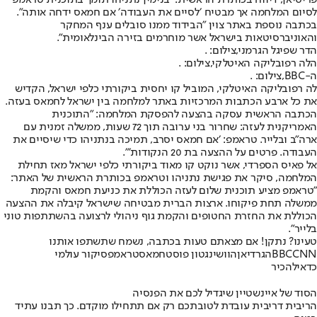
לסיום המלחמה אך מבטיח ׳לסיים את העבודה׳ אם חמאס ידחה אותה״.
בכתבה נוספת באתר צוין ״הבידוד ממנו סובלים ענף המחקר
והאוניברסיטאות בישראל אשר מוחרמים בזירה הבינלאומית״.
הדר שפיגל הגרמני,צילום: .
הלה רפובליקה האיטלקי,צילום: .
ה-BBC,צילום: .
לה רפובליקה האיטלקי, המוביל קו יחסית ביקורתי כלפי ישראל, הקדיש
את כל ארבע הכתבות המרכזיות באתר למלחמה בין ישראל לחמאס בעזה.
הכתבה הראשית עסקה בהצעה להפסקת המלחמה: ״התוכנית
האמריקנית לעזה: שחרור בני ערובה תוך 72 שעות, ממשלה זמנית עם
ארה״ב ובלייר. טראמפ: ׳אם חמאס יסרב, תמיכה בנתניהו כדי שיסיים את
העבודה. פרטים על ההצעה בת 20 הנקודות׳״.
אל פאיס הספרדי, אשר נוקט קו מאוד ביקורתי כלפי ישראל מאז תחילת
המלחמה, סיקר את פגישת נתניהו וטראמפ בכותרת הראשית של האתר:
״טראמפ מציע תוכנית שלום לעזה הכוללת את כניעת חמאס והקמת
ממשלה תחת פיקוחו. ארצות הברית מבטיחה שישראל קיבלה את ההצעה
הכוללת את החזרת החטופים והקמת גוף ניהולי לרצועה בהשתתפות טוני
בלייר״.
טעינו? נתקן! אם מצאתם טעות בכתבה, נשמח שתשתפו אותנו
CNN
BBC
הגרדיאן
הוושינגטון פוסט
חמאס
טראמפ
סיקור עולמי
כדאי
להכיר
הסוד של איינשטיין שיגדיל לכם את הפנסיה
הריבית דריבית עובדת לטובתכם רק אם תתחילו מוקדם. כך תבנו עתיד