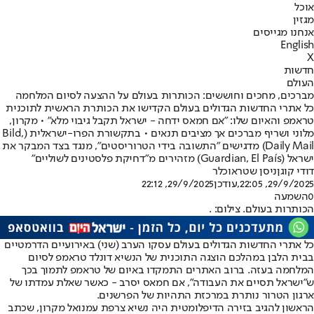
אוכל
מגזין
אנחנו מגייסים
English
X
חדשות
העולם
מברכים, מחכים וחוששים: הכותרות בעולם על ההצעה לסיום המלחמה
כל אתרי החדשות הגדולים בעולם הקדישו את הכותרת הראשית לתוכנית
טראמפ והאיום שלו: "אם חמאס ידחה - ישראל תקבל גיבוי מלא" • מקרון,
מלוני ושריף מברכים אך מציבים תנאים • בתקשורת הפרו-ישראלית (Bild,
Daily Mail) מדגישים "התשובה בידי הטרוריסטים", מנגד בצד המבקר את
ישראל (Guardian, El País) מזהירים מ"דחיקת פלסטינים לשוליים"
דודי קוגן
ניסן שטראוכלר
29/9/2025, 22:05
,עודכן
29/9/2025, 22:12
0
השמעה
הכותרות בעולם. צילום: .
כל אתרי החדשות הגדולים בעולם עסקו הערב (שני) באירועיים הדרמטיים
בבית הלבן במהלכם הוצגה התוכנית של הנשיא דונלד טראמפ לסיום
המלחמה בעזה. ברוב האתרים התמקדו באיום של טראמפ לתמוך בכך
ש״ישראל תסיים את העבודה״, אם חמאס יסרב - כאשר שאלת עמדתו של
ארגון הטרור נותרת במרכזת התהיות של הפרשנים.
הראשון להגיב בזירה הדיפלומטית היה נשיא צרפת עמנואל מקרון, שכתב