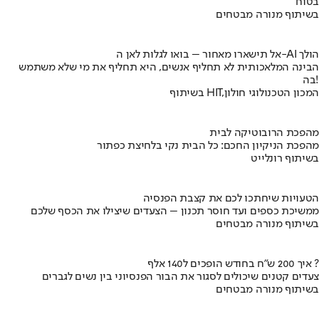
בטוח
בשיתוף מנורה מבטחים
אל תישארו מאחור – בואו לגלות לאן ה-AI הולך
הבינה המלאכותית לא תחליף אנשים, היא תחליף את מי שלא משתמש
בה!
בשיתוף HIT,המכון הטכנולוגי חולון
מהפכת הרובוטיקה לבית
מהפכת הניקיון החכם: כל הבית נקי בלחיצת כפתור
בשיתוף רונלייט
הטעויות שיחתכו לכם את קצבת הפנסיה
ממשיכת כספים ועד חוסר תכנון – הצעדים שיצילו את הכסף שלכם
בשיתוף מנורה מבטחים
איך 200 ש"ח בחודש הופכים ל140 אלף ?
צעדים קטנים שיכולים לסגור את הבור הפנסיוני בין נשים לגברים
בשיתוף מנורה מבטחים