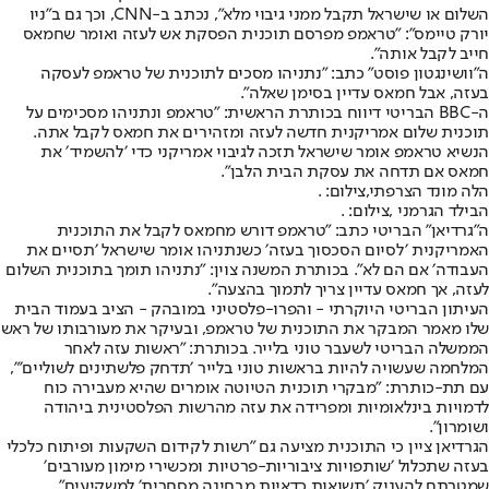
השלום או שישראל תקבל ממני גיבוי מלא״, נכתב ב-CNN, וכך גם ב"ניו
יורק טיימס": "טראמפ מפרסם תוכנית הפסקת אש לעזה ואומר שחמאס
חייב לקבל אותה״.
ה"וושינגטון פוסט" כתב: ״נתניהו מסכים לתוכנית של טראמפ לעסקה
בעזה, אבל חמאס עדיין בסימן שאלה״.
ה-BBC הבריטי דיווח בכותרת הראשית: ״טראמפ ונתניהו מסכימים על
תוכנית שלום אמריקנית חדשה לעזה ומזהירים את חמאס לקבל אתה.
הנשיא טראמפ אומר שישראל תזכה לגיבוי אמריקני כדי ׳להשמיד׳ את
חמאס אם תדחה את עסקת הבית הלבן״.
הלה מונד הצרפתי,צילום: .
הבילד הגרמני ,צילום: .
ה"גרדיאן" הבריטי כתב: ״טראמפ דורש מחמאס לקבל את התוכנית
האמריקנית ׳לסיום הסכסוך בעזה׳ כשנתניהו אומר שישראל ׳תסיים את
העבודה׳ אם הם לא״. בכותרת המשנה צוין: ״נתניהו תומך בתוכנית השלום
לעזה, אך חמאס עדיין צריך לתמוך בהצעה״.
העיתון הבריטי היוקרתי - והפרו-פלסטיני במובהק - הציב בעמוד הבית
שלו מאמר המבקר את התוכנית של טראמפ, ובעיקר את מעורבותו של ראש
הממשלה הבריטי לשעבר טוני בלייר. בכותרת: ״ראשות עזה לאחר
המלחמה שעשויה להיות בראשות טוני בלייר ׳תדחק פלשתינים לשוליים׳״,
עם תת-כותרת: ״מבקרי תוכנית הטיוטה אומרים שהיא מעבירה כוח
לדמויות בינלאומיות ומפרידה את עזה מהרשות הפלסטינית ביהודה
ושומרון״.
הגרדיאן ציין כי התוכנית מציעה גם ״רשות לקידום השקעות ופיתוח כלכלי
בעזה שתכלול ׳שותפויות ציבוריות-פרטיות ומכשירי מימון מעורבים׳
שמטרתם להעניק ׳תשואות כדאיות מבחינה מסחרית׳ למשקיעים״.