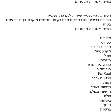
בשיתוף מנורה מבטחים
הסוד של איינשטיין שיגדיל לכם את הפנסיה
הריבית דריבית עובדת לטובתכם רק אם תתחילו מוקדם. כך תבנו עתיד
בטוח
בשיתוף מנורה מבטחים
מדורים
ספורט
תרבות ובידור
לייף סטייל
אוכל
תיירות
טכנולוגיה ומדע
הורוסקופ
ForReal
מגזין השבוע
דעות
חדשות בארץ
חדשות בעולם
פוליטי
ביטחוני
חינוך
בריאות