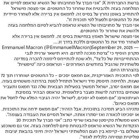
ברשת החברתית X: ״אני מברך על מחויבותו של הנשיא טראמפ לסיים את
המלחמה בעזה ולהבטיח את שחרור כל החטופים. אני מצפה מישראל
להתחייב באופן נחרץ על בסיס זה. לחמאס אין ברירה אלא לשחרר מיידית
את כל החטופים ולפעול לפי תוכנית זו״.
אני מברך על מחויבותו של הנשיא טראמפ להביא לסיום המלחמה בעזה
ולהשיג את שחרור כל החטופים.
אני מצפה שישראל תאמץ בנחישות בסיס זה. לחמאס אין ברירה אלא
לשחרר מיד את כל החטופים וללכת בדרך זו.…
September 29, 2025
— Emmanuel Macron (@EmmanuelMacron)
מקרון הוסיף כי ״צרפת מוכנה לתרום. היא תישאר ערנית לגבי
ההתחייבויות של כל צד״, ולא שכח להתייחס ליוזמה להכרה במדינה
פלשתינית שהוביל בחודשים האחרונים - וטראמפ כינה "טיפשית"
בהצהרתו היום.
לפי התוכנית האמריקנית, אם חמאס יסכים - כל החטופים ישוחררו תוך 72
שעות, הלחימה תיפסק מיד וישראל תתחיל לסגת בהדרגה משטחים בעזה.
אם חמאס יסרב, ישראל תמשיך בפעילות הצבאית שלה נגד חמאס ותעביר
שטחים בהדרגה לרשות מעבר בינלאומית. טראמפ הבהיר במסיבת
העיתונאים: ״אם חמאס לא יסכים, לישראל יהיה הגיבוי המלא שלי לחסל את
חמאס כאיום״.
נתניהו הביע תמיכה בתוכנית, אבל הזהיר: ״אם חמאס ידחה את התוכנית,
או יסכימו לכאורה ואז יסתרו אותה, ישראל תסיים את העבודה בעצמה״.
ראש ממשלת פקיסטן שהבאז שריף כתב: ״אני מברך על תוכנית 20
הנקודות של הנשיא טראמפ להבטחת סיום למלחמה בעזה. אני גם משוכנע
ששלום בר-קיימא בין העם הפלשתיני וישראל יהיה חיוני בהבאת יציבות
פוליטית וצמיחה כלכלית לאזור״.