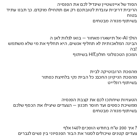
הסוד של איינשטיין שיגדיל לכם את הפנסיה
הריבית דריבית עובדת לטובתכם רק אם תתחילו מוקדם. כך תבנו עתיד
בטוח
בשיתוף מנורה מבטחים
אל תישארו מאחור – בואו לגלות לאן ה-AI הולך
הבינה המלאכותית לא תחליף אנשים, היא תחליף את מי שלא משתמש
בה!
בשיתוף HIT,המכון הטכנולוגי חולון
מהפכת הרובוטיקה לבית
מהפכת הניקיון החכם: כל הבית נקי בלחיצת כפתור
בשיתוף רונלייט
הטעויות שיחתכו לכם את קצבת הפנסיה
ממשיכת כספים ועד חוסר תכנון – הצעדים שיצילו את הכסף שלכם
בשיתוף מנורה מבטחים
איך 200 ש"ח בחודש הופכים ל140 אלף ?
צעדים קטנים שיכולים לסגור את הבור הפנסיוני בין נשים לגברים