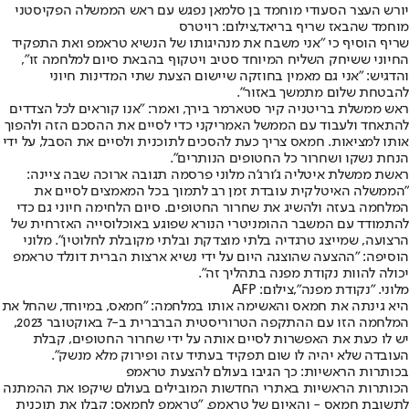
יורש העצר הסעודי מוחמד בן סלמאן נפגש עם ראש הממשלה הפקיסטני
מוחמד שהבאז שריף בריאד,צילום: רויטרס
שריף הוסיף כי ״אני משבח את מנהיגותו של הנשיא טראמפ ואת התפקיד
החיוני ששיחק השליח המיוחד סטיב ויטקוף בהבאת סיום למלחמה זו״,
והדגיש: ״אני גם מאמין בחוזקה שיישום הצעת שתי המדינות חיוני
להבטחת שלום מתמשך באזור״.
ראש ממשלת בריטניה קיר סטארמר בירך, ואמר: "אנו קוראים לכל הצדדים
להתאחד ולעבוד עם הממשל האמריקני כדי לסיים את ההסכם הזה ולהפוך
אותו למציאות. חמאס צריך כעת להסכים לתוכנית ולסיים את הסבל, על ידי
הנחת נשקו ושחרור כל החטופים הנותרים".
ראשת ממשלת איטליה ג'ורג'ה מלוני פרסמה תגובה ארוכה שבה ציינה:
״הממשלה האיטלקית עובדת זמן רב לתמוך בכל המאמצים לסיים את
המלחמה בעזה ולהשיג את שחרור החטופים. סיום הלחימה חיוני גם כדי
להתמודד עם המשבר ההומניטרי הנורא שפוגע באוכלוסייה האזרחית של
הרצועה, שמייצג טרגדיה בלתי מוצדקת ובלתי מקובלת לחלוטין״. מלוני
הוסיפה: ״ההצעה שהוצגה היום על ידי נשיא ארצות הברית דונלד טראמפ
יכולה להוות נקודת מפנה בתהליך זה״.
מלוני. "נקודת מפנה",צילום: AFP
היא גינתה את חמאס והאשימה אותו במלחמה: ״חמאס, במיוחד, שהחל את
המלחמה הזו עם ההתקפה הטרוריסטית הברברית ב-7 באוקטובר 2023,
יש לו כעת את האפשרות לסיים אותה על ידי שחרור החטופים, קבלת
העובדה שלא יהיה לו שום תפקיד בעתיד עזה ופירוק מלא מנשק״.
בכותרות הראשיות: כך הגיבו בעולם להצעת טראמפ
הכותרות הראשיות באתרי החדשות המובילים בעולם שיקפו את ההמתנה
לתשובת חמאס - והאיום של טראמפ. ״טראמפ לחמאס: קבלו את תוכנית