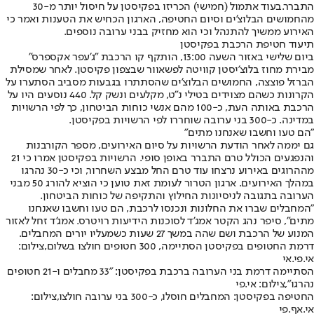
התברר.
בעוד אתמול (חמישי) הכריזו בפקיסטן על חיסול יותר מ-30
מהחמושים הבלוצ'ים וסיום החטיפה, הארגון הכחיש את הטענות ואמר כי
האירוע ממשיך להתנהל וכי הוא מחזיק בבני ערובה נוספים.
תיעוד חטיפת הרכבת בפקיסטן
ביום שלישי באזור השעה 13:00, הותקף קו הרכבת "ג'עפר אקספרס"
מבירת מחוז בלוצ'יסטן קוויטה לפשאוור שבצפון פקיסטן. לאחר שמסילת
הברזל פוצצה, החמושים הבלוצ'ים שהסתתרו בגבעות מסביב הסתערו על
הקרונות כשהם מצוידים בטילי נ"ט, מקלעים ונשק קל. 440 נוסעים היו על
הרכבת באותה העת, כ-100 מהם אנשי כוחות הביטחון, כך לפי הרשויות
במדינה. כ-300 בני ערובה שוחררו לפי הרשויות בפקיסטן.
"הם טעו וחשבו שאנחנו מתים"
גם יממה לאחר הודעת הרשויות על סיום האירועים, מספר הקורבנות
והנפגעים הכולל טרם התברר באופן סופי. הרשויות בפקיסטן אמרו כי 21
מההרוגים באירוע נרצחו עוד טרם החל מבצע השחרור, וכי כ-30 נהרגו
במהלך האירועים. ארגון הטרור לעומת זאת טוען כי הוציא להורג 50 מבני
הערובה בתגובה לניסיונות החילוץ והתקיפה של כוחות הביטחון.
"המחבלים שברו את החלונות ונכנסו לרכבת, הם טעו וחשבו שאנחנו
מתים", סיפר נהג הקטר אמג'ד לסוכנות הידיעות רויטרס. אמג'ד זחל לאזור
המנוע של הרכבת ושם שהה במשך 27 שעות כשמעליו יורים המחבלים.
דרמת החטופים בפקיסטן הסתיימה, 300 חטופים חולצו בשלום,צילום:
אי.פי.אי
הסתיימה דרמת בני הערובה ברכבת בפקיסטן: "33 מחבלים ו-21 חטופים
נהרגו",צילום: אי.פי
החטיפה בפקיסטן: המחבלים חוסלו, כ-300 בני ערובה חולצו,צילום:
אי.אף.פי