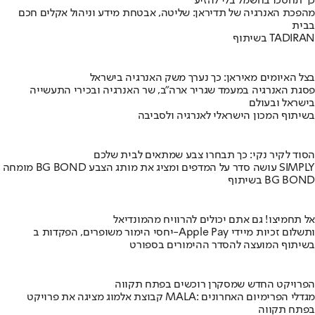
כך תחסכו בחשמל בלי להזיע
מהפכת האנרגיה של תדיראן: שליטה, אבטחת מידע וניהול אקלים חכם
בבית
בשיתוף TADIRAN
בצל האיומים מאיראן: כך נערך משק האנרגיה בישראל
פסגת האנרגיה במעמד שגריר ארה"ב, שר האנרגיה ובכירי התעשייה
בישראל ובעולם
בשיתוף המכון הישראלי לאנרגיה ולסביבה
הסוד לקיר נקי: כך תבחרו צבע שמתאים לבית שלכם
מומחה BG BOND עושה סדר על המדפים ומציג את מותג הצבע SIMPLY
בשיתוף BG BOND
אל תחמיצו! גם אתם יכולים להרוויח מהמונדיאל
יחסי הימור משופרים, הפקדות ב-Apple Pay ותשלום זכיות מיידי
בשיתוף המועצה להסדר ההימורים בספורט
הפרויקט החדש שמסקרן רוכשים בפתח תקווה
קבוצת אלמוג מציגה את פרויקט MALA: מגדלי הפרימיום האחרונים
בפתח תקווה