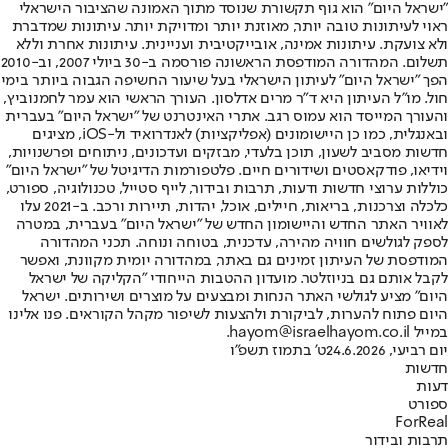
"ישראל היום" הוא גוף תקשורת שנוסד מתוך האמונה שהציבור הישראלי
ראוי לעיתונות טובה יותר, מאוזנת יותר ומדויקת יותר. עיתונות שמדברת
ולא צועקת. עיתונות אמינה, אובייקטיבית ועניינית. עיתונות אחרת וללא
תשלום. המהדורה המודפסת הראשונה פורסמה ב-30 ביולי 2007, וב-2010
הפך "ישראל היום" לעיתון הישראלי בעל שיעור החשיפה הגבוה ביותר בימי
חול. מו"ל העיתון היא ד"ר מרים אדלסון. העורך הראשי הוא עמר לחמנוביץ,
והעורך המייסד הוא עמוס רגב. אתרי האינטרנט של "ישראל היום" בעברית
ובאנגלית, כמו כן היישומונים (אפליקציות) לאנדרואיד ול-iOS, מציגים
חדשות מסביב לשעון, תוכן בלעדי, מבזקים ועדכונים, ניתוחים ופרשנויות,
וידיאו, פודקאסטים ושידורים חיים. פלטפורמות הדיגיטל של "ישראל היום"
כוללות ערוצי חדשות ודעות, תרבות ובידור, לייף סטייל, טכנולוגיה, ספורט,
כלכלה וצרכנות, בריאות, חיילים, אוכל, יהדות, תיירות ורכב. ב-2021 עלו
לאוויר האתר החדש והיישומון החדש של "ישראל היום" בעברית, במטרה
לספק לגולשים חוויה מהירה, עדכנית, בטוחה ונוחה. תכני המהדורה
המודפסת של העיתון זמינים גם באתר, במהדורה יומית מקוונת, ואפשר
לקבל אותם גם בניוזלטר. מועדון ההטבות הייחודי "הקליקה של ישראל
היום" מציע לגולשי האתר הנחות ומבצעים על מוצרים ושירותים. ישראל
היום פתוח להערות, לביקורת ולהצעות לשיפור מקהל הקוראים. פנו אלינו
במייל hayom@israelhayom.co.il.
יום רביעי, 24.6.2026
ט' בתמוז תשפ"ו
חדשות
דעות
ספורט
ForReal
תרבות ובידור