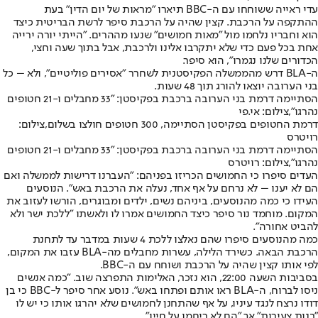
עדי ראייה ששוחחו עם ה-BBC תיארו "מראות של יום הדין" בעת
ההתקפה על הרכבת. קצין שהיה על הרכבת סיפר לרשת הבריטית כיצד
הוא וחבריו נלחמו מול "מאות חמושים" שנעו מההרים. "הייתי יורה ירייה
אחת בכל פעם כדי שלא יתקרבו אלינו ולרכבת, אבל בתוך שעה וחצי,
הכדורים שלנו נגמרו", הוא סיפר.
ה-BLA דרש מהממשלה הפקיסטנית לשחרר "אסירים פוליטיים", ולא – כל
בני הערובה יוצאו להורג תוך 48 שעות.
הסתיימה דרמת בני הערובה ברכבת בפקיסטן: "33 מחבלים ו-21 חטופים
נהרגו",צילום: אי.פי
דרמת החטופים בפקיסטן הסתיימה, 300 חטופים חולצו בשלום,צילום:
רויטרס
הסתיימה דרמת בני הערובה ברכבת בפקיסטן: "33 מחבלים ו-21 חטופים
נהרגו",צילום: רויטרס
העדים סיפרו כי החמושים הכריזו בפניהם: "העברנו דרישות לממשלה ואם
הם לא יענו – לא נרחם על אף אחד, נעלה את הרכבת באש". הנוסעים
העידו כי כמה מהנוסעים, ביניהם נשים, ילדים ומבוגרים, הורשו לעזוב את
המקום. מוחמד נור סיפר כיצד החמושים אמרו לו ולאשתו "ללכת ישר ולא
להביט אחורה".
כמה מהנוסעים סיפרו שהם נאלצו ללכת 4 שעות במדבר עד לתחנת
הרכבת הבאה. כשירד הלילה, עשרות מחבלים מה-BLA עזבו את המקום,
לפי אותו קצין שהיה על הרכבת ושוחח עם ה-BBC.
בסביבות השעה 22:00, הוא נזכר, האלימות התפרצה שוב. "כמה אנשים
ניסו לברוח, ה-BLA ראו אותם ופתחו באש". נוסע אחר סיפר ל-BBC כי בן
דודו נרצח לנגד עיניו, על אף שהתחנן לחמושים שלא יהרגו אותו כי יש לו
"בנות צעירות" אך "הם לא ריחמו על חייו".