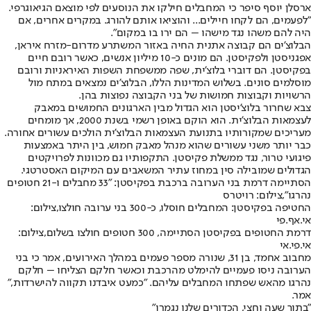
ארסלן יוסף סיפר כי המחבלים חילקו את הנוסעים לפי מוצאם הגיאוגרפי.
"לפעמים, הם לקחו חיילים... והוציאו אותם להורג. במקרים אחרים, אם
היה להם משהו נגד מישהו – הם ירו בו במקום".
הבלוצ'ים הם קבוצה אתנית החיה באזור המשתרע מדרום-מזרח איראן,
אפגניסטן ולפקיסטן. הם מונים כ-10 מיליון אנשים, כאשר רובם חיים
בפקיסטן. הם דוברי בלוצ'ית, שפה ממשפחת השפות האיראניות ורובם
מוסלמים סונים. בשלוש המדינות הללו, הבלוצ'ים נמצאים במתח מול
הרשויות וקבוצות חמושות של בני הקבוצה נפוצות בהן.
צבא שחרור בלוצ'יסטן הוא הגדול מבין הארגונים החמושים במאבק
לעצמאות הבלוצ'ית. הוא הוקם באופן רשמי בשנת 2000, אך מומחים
מעריכים שמקורותיו בתנועת העצמאות הבלוצ'ית הולכים עשורים אחורה.
כבר יותר משני עשורים שהוא מנהל מאבק חמוש, בין היתר באמצעות
פיגועי טרור, נגד ממשלת פקיסטן. התקפותיו גם מכוונות לפרויקטים
הגדולים שמובילה סין במחוז עתיר המשאבים עם המיקום האסטרטגי.
הסתיימה דרמת בני הערובה ברכבת בפקיסטן: "33 מחבלים ו-21 חטופים
נהרגו",צילום: רויטרס
החטיפה בפקיסטן: המחבלים חוסלו, כ-300 בני ערובה חולצו,צילום:
אי.אף.פי
דרמת החטופים בפקיסטן הסתיימה, 300 חטופים חולצו בשלום,צילום:
אי.פי.אי
מחבוב אחמד, בן 31, שנורה מספר פעמים במהלך האירועים, אמר כי בני
הערובה ניסו פעמיים להימלט מהרכבת וכאשר חלקם הצליחו – חלקם
נהרגו מהאש שפתחו המחבלים עליהם. "כמעט איבדנו תקווה להישרדות,"
אמר.
"בתוך שעה וחצי, הכדורים שלנו נגמרו"