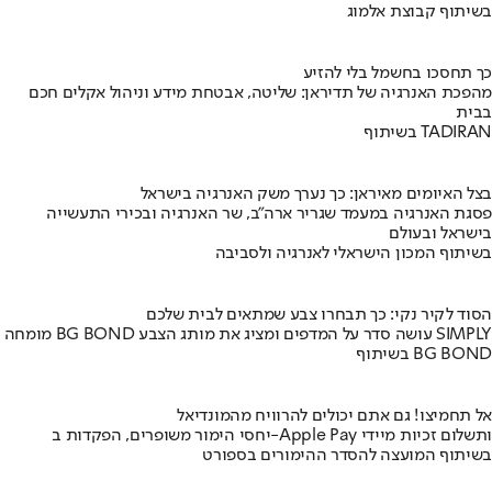
בשיתוף קבוצת אלמוג
כך תחסכו בחשמל בלי להזיע
מהפכת האנרגיה של תדיראן: שליטה, אבטחת מידע וניהול אקלים חכם
בבית
בשיתוף TADIRAN
בצל האיומים מאיראן: כך נערך משק האנרגיה בישראל
פסגת האנרגיה במעמד שגריר ארה"ב, שר האנרגיה ובכירי התעשייה
בישראל ובעולם
בשיתוף המכון הישראלי לאנרגיה ולסביבה
הסוד לקיר נקי: כך תבחרו צבע שמתאים לבית שלכם
מומחה BG BOND עושה סדר על המדפים ומציג את מותג הצבע SIMPLY
בשיתוף BG BOND
אל תחמיצו! גם אתם יכולים להרוויח מהמונדיאל
יחסי הימור משופרים, הפקדות ב-Apple Pay ותשלום זכיות מיידי
בשיתוף המועצה להסדר ההימורים בספורט