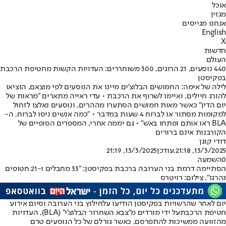
אוכל
מגזין
אנחנו מגייסים
English
X
חדשות
העולם
440 נוסעים, 21 הרוגים, 300 משוחררים: העדויות הקשות מחטיפת הרכבת
בפקיסטן
לילה של אימה: החמושים הבלוצ'ים מיינו את הנוסעים לפי מוצאם, הוציאו
להורג חיילים, ואיימו לשרוף את הרכבת • עדי ראייה מתארים "מראות של
יום הדין" כאשר מאות חמושים הסתערו מההרים, ונוסעים נאלצו לזחול
למקומות מסתור או לברוח 4 שעות במדבר • "כמה אנשים ניסו לברוח, ה-
BLA ראו אותם ופתחו באש" • גם יממה אחרי, המספרים הסופיים של
הקורבנות אינם ברורים
דודי קוגן
13/3/2025, 21:18
,עודכן
13/3/2025, 21:19
0
השמעה
הסתיימה דרמת בני הערובה ברכבת בפקיסטן: "33 מחבלים ו-21 חטופים
נהרגו". צילום: רויטרס
יום לאחר שהרשויות בפקיסטן הודיעו על
חילוץ בני הערובה וסיום אירוע
חטיפת הרכבת
על ידי מורדים מ"צבא השחרור הבלוצ'י" (BLA), ה
עדויות
מהזוועה ממשיכות להתפרסם
, כאשר גורלם של כל הנוסעים טרם