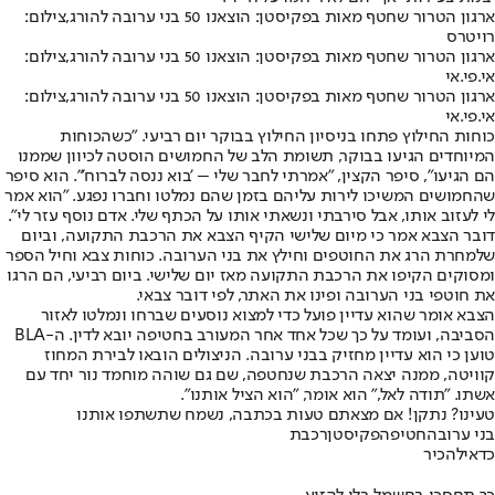
ארגון הטרור שחטף מאות בפקיסטן: הוצאנו 50 בני ערובה להורג,צילום:
רויטרס
ארגון הטרור שחטף מאות בפקיסטן: הוצאנו 50 בני ערובה להורג,צילום:
אי.פי.אי
ארגון הטרור שחטף מאות בפקיסטן: הוצאנו 50 בני ערובה להורג,צילום:
אי.פי.אי
כוחות החילוץ פתחו בניסיון החילוץ בבוקר יום רביעי. "כשהכוחות
המיוחדים הגיעו בבוקר, תשומת הלב של החמושים הוסטה לכיוון שממנו
הם הגיעו", סיפר הקצין, "אמרתי לחבר שלי – 'בוא ננסה לברוח'". הוא סיפר
שהחמושים המשיכו לירות עליהם בזמן שהם נמלטו וחברו נפגע. "הוא אמר
לי לעזוב אותו, אבל סירבתי ונשאתי אותו על הכתף שלי. אדם נוסף עזר לי".
דובר הצבא אמר כי מיום שלישי הקיף הצבא את הרכבת התקועה, וביום
שלמחרת הרג את החוטפים וחילץ את בני הערובה. כוחות צבא וחיל הספר
ומסוקים הקיפו את הרכבת התקועה מאז יום שלישי. ביום רביעי, הם הרגו
את חוטפי בני הערובה ופינו את האתר, לפי דובר צבאי.
הצבא אומר שהוא עדיין פועל כדי למצוא נוסעים שברחו ונמלטו לאזור
הסביבה, ועומד על כך שכל אחד אחר המעורב בחטיפה יובא לדין. ה-BLA
טוען כי הוא עדיין מחזיק בבני ערובה. הניצולים הובאו לבירת המחוז
קוויטה, ממנה יצאה הרכבת שנחטפה, שם גם שוהה מוחמד נור יחד עם
אשתו. "תודה לאל," הוא אומר, "הוא הציל אותנו".
טעינו? נתקן! אם מצאתם טעות בכתבה, נשמח שתשתפו אותנו
בני ערובה
חטיפה
פקיסטן
רכבת
כדאי
להכיר