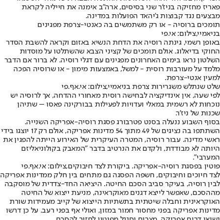
פאריז מחזיקה בניז'ר שני בסיסים, ארה"ב אימנה את חייליה לקראת
מבצעים נגד קבוצות ג'יהאד הפועלות במדינה.
תומכים ברוסיה - או רק משתמשים בה כאנטי-צרפת מפגינים
בניאמיי,צילום: אי.פי
באופן רשמי, גינתה רוסיה את הדחת הנשיא באזום וקראה להשבת הסדר
החוקי בדיאלוג. אולם תומכים של קציני הצבא שהשתלטו על מוסדות
השלטון נראו בימים האחרונים מפגינים עם דגלי רוסיה. לא ברור אם הדבר
מלמד על מעורבות רוסית - למשל, באמצעות מימון - או שרוסיה הפכה
למעין אנטי-צרפת.
שלט שנתלש משגרירות צרפת בניאמיי,צילום: אי.אף.פי
לפי שעה, אין אינדיקציה לבחישה רוסית מאחורי ההדחה, אך לרוסיה יש
נוכחות לא רשמית במאלי ועדויות לפעילות בבורקינה פאסו – שתיהן
שכנות של ניז'ר.
בסוף השבוע ננעלה בסנט פטרבורג פסגת רוסיה-אפריקה השנייה.
השתתפו בה נציגים של 49 מתוך 54 מדינות אפריקה, אולם רק 17 יוצגו בידי
ראשי מדינה. עבור רוסיה, המטרה העיקרית של האירוע הייתה להפגין את
היותה לא מבודדת, ולקדם את הנרטיב בדבר "המאבק בקולוניאליזם
המערבי".
פוטין בפסגת רוסיה-אפריקה. ביקורת לצד חיבוקים,צילום: אי.אף.פי
לצד חיוכים וחיבוקים, חשפה הפסגה גם מתחים בין חלק ממדינות אפריקה
לבין רוסיה, בעיקר סביב הסכם החיטה. היציאה החד-צדדית של מוסקבה
מההסכם, שאפשר לייצא דגנים מאוקראינה, מניעת ייצוא של החיטה
האוקראינית וחבלה שיטתית בתשתיות הייצוא של קייב מעמידות שורת
מדינות אפריקה בפני מחסור חמור במזון, ואולי אף בפני רעב. על כן דרשו
נשיאי דרום אפריקה, מצרים וסנגל מפוטין לחזור להסכם.