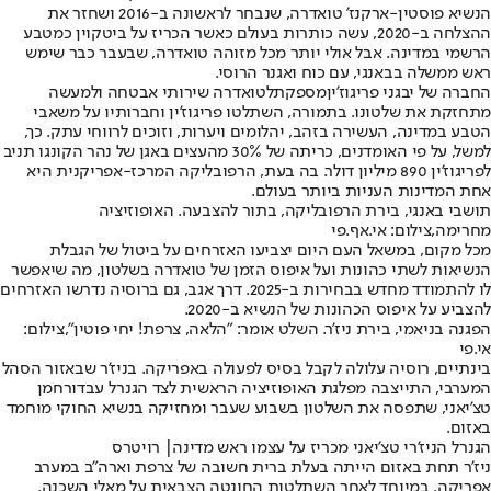
הנשיא פוסטין-ארקנז' טואדרה, שנבחר לראשונה ב-2016 ושחזר את
ההצלחה ב-2020, עשה כותרות בעולם כאשר הכריז על ביטקוין כמטבע
הרשמי במדינה. אבל אולי יותר מכל מזוהה טואדרה, שבעבר כבר שימש
ראש ממשלה בבאנגי, עם כוח ואגנר הרוסי.
החברה של יבגני פריגוז'ין
מספקת
לטואדרה שירותי אבטחה ולמעשה
מתחזקת את שלטונו. בתמורה, השתלטו פריגוז'ין וחברותיו על משאבי
הטבע במדינה, העשירה בזהב, יהלומים ויערות, וזוכים לרווחי עתק. כך,
למשל, על פי האומדנים, כריתה של 30% מהעצים באגן של נהר הקונגו תניב
לפריגוז'ין 890 מיליון דולר. בה בעת, הרפובליקה המרכז-אפריקנית היא
אחת המדינות העניות ביותר בעולם.
תושבי באנגי, בירת הרפובליקה, בתור להצבעה. האופוזיציה
מחרימה,צילום: אי.אף.פי
מכל מקום, במשאל העם היום יצביעו האזרחים על ביטול של הגבלת
הנשיאות לשתי כהונות ועל איפוס הזמן של טואדרה בשלטון, מה שיאפשר
לו להתמודד מחדש בבחירות ב-2025. דרך אגב, גם ברוסיה נדרשו האזרחים
להצביע על איפוס הכהונות של הנשיא ב-2020.
הפגנה בניאמי, בירת ניז'ר. השלט אומר: "הלאה, צרפת! יחי פוטין",צילום:
אי.פי
בינתיים, רוסיה עלולה לקבל בסיס לפעולה באפריקה. בניז'ר שבאזור הסהל
המערבי, התייצבה מפלגת האופוזיציה הראשית לצד הגנרל עבדורחמן
טצ'יאני, שתפסה את השלטון בשבוע שעבר ומחזיקה בנשיא החוקי מוחמד
באזום.
הגנרל הניז'רי טצ'יאני מכריז על עצמו ראש מדינה| רויטרס
ניז'ר תחת באזום הייתה בעלת ברית חשובה של צרפת וארה"ב במערב
אפריקה, במיוחד לאחר השתלטות החונטה הצבאית על מאלי השכנה.