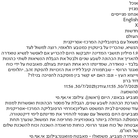
אוכל
מגזין
אנחנו מגייסים
English
X
חדשות
העולם
משאל עם ברפובליקה המרכז-אפריקנית
הנשיא, שהכריז על ביטקוין כמטבע הלאומי, רוצה למשול לעד
1.9 מיליון תושבי המדינה יתבקשו היום להכריע אם לאפשר לנשיא טואדרה
להאריך את הכהונה לשבע שנים ולבטל את הגבלת הנשיאות לשתי כהונות
בלבד • טואדרה, שמדינתו היא אחת העניות בעולם, מאובטח על ידי כוח
ואגנר הרוסי - שבתמורה קיבל לידיו את הזכויות להפקת זהב, יהלומים
וייצוא העץ • וגם: האם יש קשר בין מוסקבה להפיכה בניז'ר?
דוד ברון
30/7/2023, 11:55
,עודכן
30/7/2023, 11:56
0
השמעה
מצביע בבאנגי, היום (ראשון). צילום: אי.אף.פי
הארכת הכהונה לשבע שנים, הגבלת על מספר הכהונות ואפשרות למנות
עוד שופטים לבית המשפט העליון:
אזרחי הרפובליקה המרכז-אפריקנית
מצביעים היום במשאל עם שצפוי להחזיר את מדינתם לימי דיקטטורה.
המפלגה הגדולה ביותר באופוזיציה מחרימה את המשאל, שנערך תחת
אבטחה של כוח ואגנר הרוסי, כוחות מרואנדה השכנה וכוח להשכנת שלום
של האו"ם.
טואדרה מצביע. משמאלו - מאבטח מוואגנר,צילום: אי.אף.פי