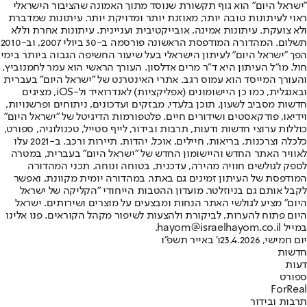
"ישראל היום" הוא גוף תקשורת שנוסד מתוך האמונה שהציבור הישראלי
ראוי לעיתונות טובה יותר, מאוזנת יותר ומדויקת יותר. עיתונות שמדברת
ולא צועקת. עיתונות אמינה, אובייקטיבית ועניינית. עיתונות אחרת וללא
תשלום. המהדורה המודפסת הראשונה פורסמה ב-30 ביולי 2007, וב-2010
הפך "ישראל היום" לעיתון הישראלי בעל שיעור החשיפה הגבוה ביותר בימי
חול. מו"ל העיתון היא ד"ר מרים אדלסון. העורך הראשי הוא עמר לחמנוביץ,
והעורך המייסד הוא עמוס רגב. אתרי האינטרנט של "ישראל היום" בעברית
ובאנגלית, כמו כן היישומונים (אפליקציות) לאנדרואיד ול-iOS, מציגים
חדשות מסביב לשעון, תוכן בלעדי, מבזקים ועדכונים, ניתוחים ופרשנויות,
וידיאו, פודקאסטים ושידורים חיים. פלטפורמות הדיגיטל של "ישראל היום"
כוללות ערוצי חדשות ודעות, תרבות ובידור, לייף סטייל, טכנולוגיה, ספורט,
כלכלה וצרכנות, בריאות, חיילים, אוכל, יהדות, תיירות ורכב. ב-2021 עלו
לאוויר האתר החדש והיישומון החדש של "ישראל היום" בעברית, במטרה
לספק לגולשים חוויה מהירה, עדכנית, בטוחה ונוחה. תכני המהדורה
המודפסת של העיתון זמינים גם באתר, במהדורה יומית מקוונת, ואפשר
לקבל אותם גם בניוזלטר. מועדון ההטבות הייחודי "הקליקה של ישראל
היום" מציע לגולשי האתר הנחות ומבצעים על מוצרים ושירותים. ישראל
היום פתוח להערות, לביקורת ולהצעות לשיפור מקהל הקוראים. פנו אלינו
במייל hayom@israelhayom.co.il.
יום חמישי, 23.4.2026
ו' באייר תשפ"ו
חדשות
דעות
ספורט
ForReal
תרבות ובידור