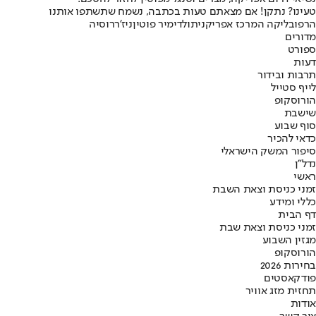
טעינו? נתקן! אם מצאתם טעות בכתבה, נשמח שתשתפו אותנו
הרפובליקה המרכז אפריקנית
ולדימיר פוטין
ניז'ר
רוסיה
מדורים
ספורט
דעות
תרבות ובידור
לייף סטייל
הורוסקופ
שישבת
סוף שבוע
כדאי להכיר
סיפור המשק הישראלי
נדל"ן
ראשי
זמני כניסת וצאת השבת
כללי ומידע
דף הבית
זמני כניסת וצאת שבת
מגזין השבוע
הורוסקופ
בחירות 2026
פודקאסטים
תחזית מזג אוויר
אודות