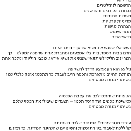
צור קשר
הרשמה לניוזלטרים
נבחרת הכתבים והפרשנים
משרות פתוחות
מדיניות פרטיות
הצהרת נגישות
תנאי שימוש
כדאי
להכיר
הישראלי שפגש את נשיא איראן - ודיבר איתו
חרם בבית הספר, בית בלי אמצעים ומחברת אחת שהפכה למפלט - כך
הפך יניב חלילי לעיתונאי שפגש את נשיא איראן, כוכבי הוליווד ומלכה אחת
גיל 65 הוא רק אמצע הדרך להשקעה
תוחלת החיים מתארכת והכסף חייב לעבוד: כך תתכננו אופק כלכלי נכון
בשיתוף מנורה מבטחים
הטעויות שיחתכו לכם את קצבת הפנסיה
ממשיכת כספים ועד חוסר תכנון – הצעדים שיצילו את הכסף שלכם
בשיתוף מנורה מבטחים
עובדי מגזר ציבורי? הפנסיה שלכם השתנתה
קל ללכת לאיבוד בין התוספות והשינויים שהנהיגה המדינה. כך תמנעו