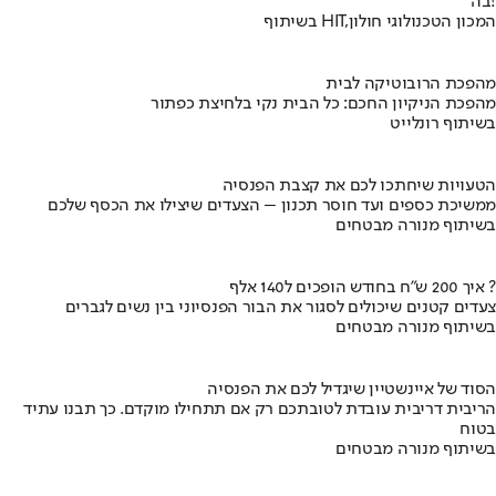
בה!
בשיתוף HIT,המכון הטכנולוגי חולון
מהפכת הרובוטיקה לבית
מהפכת הניקיון החכם: כל הבית נקי בלחיצת כפתור
בשיתוף רונלייט
הטעויות שיחתכו לכם את קצבת הפנסיה
ממשיכת כספים ועד חוסר תכנון – הצעדים שיצילו את הכסף שלכם
בשיתוף מנורה מבטחים
איך 200 ש"ח בחודש הופכים ל140 אלף ?
צעדים קטנים שיכולים לסגור את הבור הפנסיוני בין נשים לגברים
בשיתוף מנורה מבטחים
הסוד של איינשטיין שיגדיל לכם את הפנסיה
הריבית דריבית עובדת לטובתכם רק אם תתחילו מוקדם. כך תבנו עתיד
בטוח
בשיתוף מנורה מבטחים