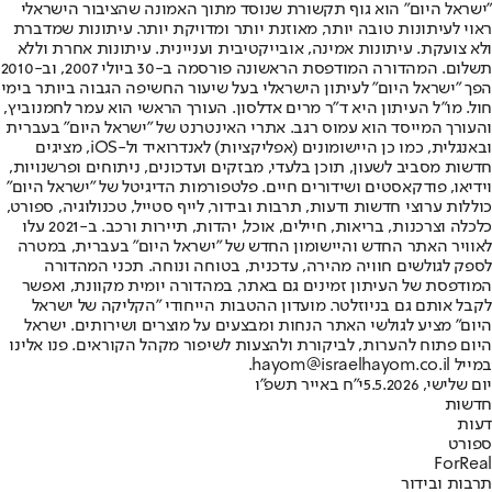
"ישראל היום" הוא גוף תקשורת שנוסד מתוך האמונה שהציבור הישראלי
ראוי לעיתונות טובה יותר, מאוזנת יותר ומדויקת יותר. עיתונות שמדברת
ולא צועקת. עיתונות אמינה, אובייקטיבית ועניינית. עיתונות אחרת וללא
תשלום. המהדורה המודפסת הראשונה פורסמה ב-30 ביולי 2007, וב-2010
הפך "ישראל היום" לעיתון הישראלי בעל שיעור החשיפה הגבוה ביותר בימי
חול. מו"ל העיתון היא ד"ר מרים אדלסון. העורך הראשי הוא עמר לחמנוביץ,
והעורך המייסד הוא עמוס רגב. אתרי האינטרנט של "ישראל היום" בעברית
ובאנגלית, כמו כן היישומונים (אפליקציות) לאנדרואיד ול-iOS, מציגים
חדשות מסביב לשעון, תוכן בלעדי, מבזקים ועדכונים, ניתוחים ופרשנויות,
וידיאו, פודקאסטים ושידורים חיים. פלטפורמות הדיגיטל של "ישראל היום"
כוללות ערוצי חדשות ודעות, תרבות ובידור, לייף סטייל, טכנולוגיה, ספורט,
כלכלה וצרכנות, בריאות, חיילים, אוכל, יהדות, תיירות ורכב. ב-2021 עלו
לאוויר האתר החדש והיישומון החדש של "ישראל היום" בעברית, במטרה
לספק לגולשים חוויה מהירה, עדכנית, בטוחה ונוחה. תכני המהדורה
המודפסת של העיתון זמינים גם באתר, במהדורה יומית מקוונת, ואפשר
לקבל אותם גם בניוזלטר. מועדון ההטבות הייחודי "הקליקה של ישראל
היום" מציע לגולשי האתר הנחות ומבצעים על מוצרים ושירותים. ישראל
היום פתוח להערות, לביקורת ולהצעות לשיפור מקהל הקוראים. פנו אלינו
במייל hayom@israelhayom.co.il.
יום שלישי, 5.5.2026
י"ח באייר תשפ"ו
חדשות
דעות
ספורט
ForReal
תרבות ובידור