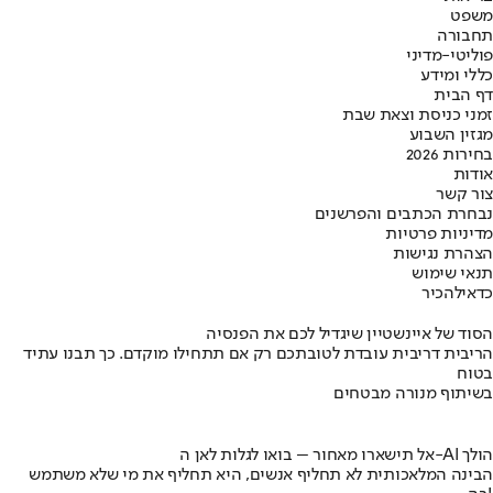
משפט
תחבורה
פוליטי-מדיני
כללי ומידע
דף הבית
זמני כניסת וצאת שבת
מגזין השבוע
בחירות 2026
אודות
צור קשר
נבחרת הכתבים והפרשנים
מדיניות פרטיות
הצהרת נגישות
תנאי שימוש
כדאי
להכיר
הסוד של איינשטיין שיגדיל לכם את הפנסיה
הריבית דריבית עובדת לטובתכם רק אם תתחילו מוקדם. כך תבנו עתיד
בטוח
בשיתוף מנורה מבטחים
אל תישארו מאחור – בואו לגלות לאן ה-AI הולך
הבינה המלאכותית לא תחליף אנשים, היא תחליף את מי שלא משתמש