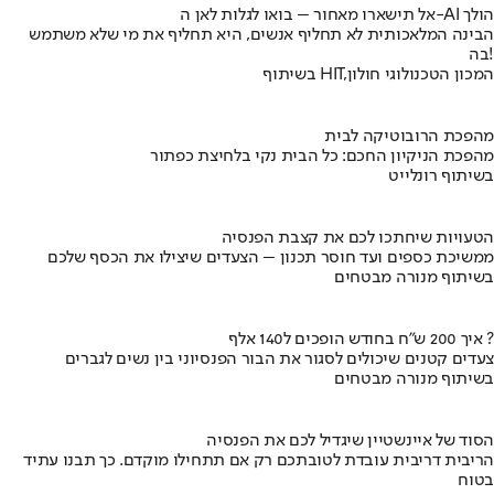
אל תישארו מאחור – בואו לגלות לאן ה-AI הולך
הבינה המלאכותית לא תחליף אנשים, היא תחליף את מי שלא משתמש
בה!
בשיתוף HIT,המכון הטכנולוגי חולון
מהפכת הרובוטיקה לבית
מהפכת הניקיון החכם: כל הבית נקי בלחיצת כפתור
בשיתוף רונלייט
הטעויות שיחתכו לכם את קצבת הפנסיה
ממשיכת כספים ועד חוסר תכנון – הצעדים שיצילו את הכסף שלכם
בשיתוף מנורה מבטחים
איך 200 ש"ח בחודש הופכים ל140 אלף ?
צעדים קטנים שיכולים לסגור את הבור הפנסיוני בין נשים לגברים
בשיתוף מנורה מבטחים
הסוד של איינשטיין שיגדיל לכם את הפנסיה
הריבית דריבית עובדת לטובתכם רק אם תתחילו מוקדם. כך תבנו עתיד
בטוח