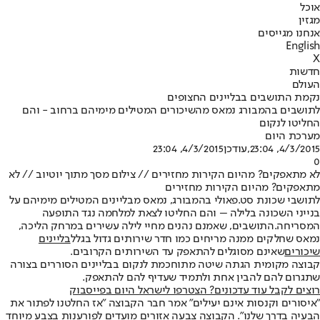
אוכל
מגזין
אנחנו מגייסים
English
X
חדשות
העולם
נקמת התושבים בבליינים החצופים
לתושבים בהמבורג נמאס מהשיכורים המטילים מימיהם ברחוב - והם
החליטו לנקום
מערכת היום
4/3/2015, 23:04
,עודכן
4/3/2015, 23:04
0
לא מתאפקים? מהיום הקירות מחזירים // צילום מסך מתוך יוטיוב // לא
מתאפקים? מהיום הקירות מחזירים
לתושבי שכונת סט.פאולי בהמבורג, נמאס מבליינים המטילים מימיהם על
בנייני השכונה בלילה – והם החליטו לצאת למלחמה נגד התופעה
המסריחה.
התושבים, שאמנם נהנים מחיי לילה עשירים במרחק הליכה,
נמאס שחלקים ממנה מריחים כמו חדר שירותים גדול בגלל
בליינים
שיכורים
שאינם מסוגלים להתאפק עד השירותים הקרובים.
קבוצה מקומית הגתה שיטה מתוחכמת לנקום בבליינים הסוררים בצורה
שתגרום להם להבין אחת ולתמיד שעדיף להם להתאפק.
רוצים לקבל עוד עדכונים? הצטרפו לישראל היום בפייסבוק
"איסורים וקנסות אינם יעילים" אמר חבר הקבוצה "אז החלטנו לפתור את
הבעיה בדרך שלנו". הקבוצה צבעה אזורים מועדים לפורענות בצבע מיוחד