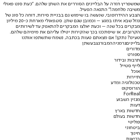
שמשפריץ חזרה על הבליינים הסוררים את השתן שלהם. "כעת סנט פאולי
משיבה מלחמה!" התגאה הפעיל.
הצבע ההידרופובי, שנעשה בו שימוש גם בבניית סירות, דוחה כל סוג של
נוזל שבא איתו במגע – וכמובן שגם שתן. סט.פאולי מארחת כ-20 מיליון
מבקרים בכל שנה – וכעת יאלצו המבקרים להתאפק עד לשירותים
הקרובים, או שיסתכנו בכך שהקירות יטילו עליהם את מימיהם שלהם.
טעינו? נתקן! אם מצאתם טעות בכתבה, נשמח שתשתפו אותנו
בליינים
גרמניה
המבורג
צבע
שתן
מדורים
ספורט
תרבות ובידור
לייף סטייל
אוכל
תיירות
טכנולוגיה ומדע
הורוסקופ
ForReal
מגזין השבוע
דעות
חדשות בארץ
חדשות בעולם
פוליטי
ביטחוני
חינוך
בריאות