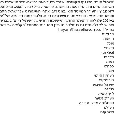
"ישראל היום" הוא גוף תקשורת שנוסד מתוך האמונה שהציבור הישראלי ראוי 
ת
ופרשנויות, וידיאו, פודקאסטים ושידורים חיים. פלטפורמות הדיגיטל של "ישרא
ב-2021 עלו לאוויר האתר החדש והיישומון החדש של "ישראל היום" בע
ואפשר לקבל אותם גם בניוזלטר. מועדון ההטבות הייחודי "הקליקה של ישרא
במייל hayom@israelhayom.co.il.
מבזקים
חדשות
אוכל
תשחץ
ForReal
תרבות
דעות
ספורט
מגזין
העיתון היומי
הורוסקופ
ישראל השבוע
כלכלה
לייף סטייל
מעריב לנוער
טכנולוגיה מדע וסביבה
העולם
משחקים