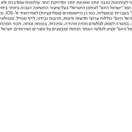
לעיתונות טובה יותר, מאוזנת יותר ומדויקת יותר. עיתונות שמדברת ולא צ
שלום. המהדורה המודפסת הראשונה פורסמה ב-30 ביולי 2007, וב-2010 הפך "ישראל היום" לעיתון הישראלי בעל שי
לחמנוביץ,
ל היום" כוללות ערוצי חדשות ודעות, תרבות ובידור, לייף סטייל, טכנולוגיה
ברית, במטרה לספק לגולשים חוויה מהירה, עדכנית, בטוחה ונוחה. תכני המה
ל היום" מציע לגולשי האתר הנחות ומבצעים על מוצרים ושירותים. ישראל 