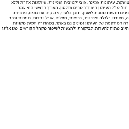
ועקת. עיתונות אמינה, אובייקטיבית ועניינית. עיתונות אחרת וללא
עור החשיפה הגבוה ביותר בימי חול. מו"ל העיתון היא ד"ר מרים אדלסון. העורך הראשי הוא עמר
 והעורך המייסד הוא עמוס רגב. אתרי האינטרנט של "ישראל היום" בעברית ובאנגלית, כמו כן היישומונים (אפליקציות) לאנדרואיד ול-iOS, מציגים חדשות מסביב לשעון, תוכן בלעדי, מבזקים ועדכונים, ניתוחים
, ספורט, כלכלה וצרכנות, בריאות, חיילים, אוכל, יהדות, תיירות ורכב.
דורה המודפסת של העיתון זמינים גם באתר, במהדורה יומית מקוונת,
היום פתוח להערות, לביקורת ולהצעות לשיפור מקהל הקוראים. פנו אלינו