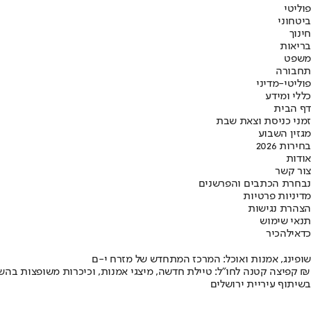
פוליטי
ביטחוני
חינוך
בריאות
משפט
תחבורה
פוליטי-מדיני
כללי ומידע
דף הבית
זמני כניסת וצאת שבת
מגזין השבוע
בחירות 2026
אודות
צור קשר
נבחרת הכתבים והפרשנים
מדיניות פרטיות
הצהרת נגישות
תנאי שימוש
כדאי
להכיר
שופינג, אמנות ואוכל: המרכז המתחדש של מזרח י-ם
קפיצה קטנה לחו"ל: טיילת חדשה, מיצגי אמנות, וכיכרות משופצות בהשקעה של 100 מיליון ₪
בשיתוף עיריית ירושלים