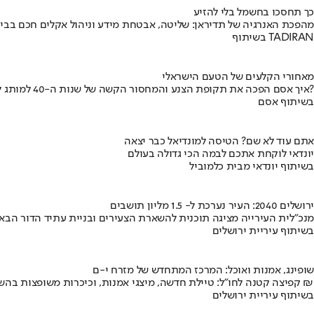
כך תחסכו בחשמל בלי להזיע
מהפכת האנרגיה של תדיראן: שליטה, אבטחת מידע וניהול אקלים חכם בבי
בשיתוף TADIRAN
מאחורי הקלעים של הטעם הישראלי
איך אסם הפכה את תקופת הצנע והמחסור הקשה של שנות ה-40 למותג לאומי?
בשיתוף אסם
אתם עוד לא שם? הטיסה למונדיאל כבר יצאה
יונדאי לוקחת אתכם לבמה הכי גדולה בעולם
בשיתוף יונדאי מבית כלמוביל
ירושלים 2040: העיר נערכת ל- 1.5 מליון תושבים
מנכ"לית העירייה מציגה תוכנית להשארת הצעירים ובניית עתיד הדור הבא
בשיתוף עיריית ירושלים
שופינג, אמנות ואוכל: המרכז המתחדש של מזרח י-ם
קפיצה קטנה לחו"ל: טיילת חדשה, מיצגי אמנות, וכיכרות משופצות בהשקעה של 100 מיליון ₪
בשיתוף עיריית ירושלים