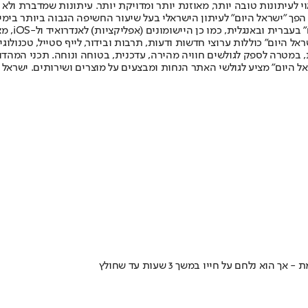
לעיתונות טובה יותר, מאוזנת יותר ומדויקת יותר. עיתונות שמדברת ולא צ
שלום. המהדורה המודפסת הראשונה פורסמה ב-30 ביולי 2007, וב-2010 הפך "ישראל היום" לעיתון הישראלי בעל שי
לחמנוביץ,
ל היום" כוללות ערוצי חדשות ודעות, תרבות ובידור, לייף סטייל, טכנולוגיה
ברית, במטרה לספק לגולשים חוויה מהירה, עדכנית, בטוחה ונוחה. תכני המה
ל היום" מציע לגולשי האתר הנחות ומבצעים על מוצרים ושירותים. ישראל 
לחם על חייו במשך 3 שעות עד שחולץ