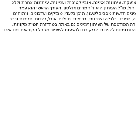
ועקת. עיתונות אמינה, אובייקטיבית ועניינית. עיתונות אחרת וללא
עור החשיפה הגבוה ביותר בימי חול. מו"ל העיתון היא ד"ר מרים אדלסון. העורך הראשי הוא עמר
 והעורך המייסד הוא עמוס רגב. אתרי האינטרנט של "ישראל היום" בעברית ובאנגלית, כמו כן היישומונים (אפליקציות) לאנדרואיד ול-iOS, מציגים חדשות מסביב לשעון, תוכן בלעדי, מבזקים ועדכונים, ניתוחים
, ספורט, כלכלה וצרכנות, בריאות, חיילים, אוכל, יהדות, תיירות ורכב.
דורה המודפסת של העיתון זמינים גם באתר, במהדורה יומית מקוונת,
היום פתוח להערות, לביקורת ולהצעות לשיפור מקהל הקוראים. פנו אלינו