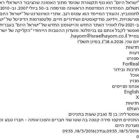
"ישראל היום" הוא גוף תקשורת שנוסד מתוך האמונה שהציבור הישראלי ראוי 
ת
ופרשנויות, וידיאו, פודקאסטים ושידורים חיים. פלטפורמות הדיגיטל של "ישרא
ב-2021 עלו לאוויר האתר החדש והיישומון החדש של "ישראל היום" בע
ואפשר לקבל אותם גם בניוזלטר. מועדון ההטבות הייחודי "הקליקה של ישרא
במייל hayom@israelhayom.co.il.
יום שני, 8.6.2026
כ"ג בסיון תשפ"ו
חדשות
דעות
ספורט
ForReal
תרבות ובידור
אוכל
מגזין
אנחנו מגייסים
English
X
חדשות
העולם
אוסטרליה: בן 72 נאבק שעות בתנינים
התנינים תקפו סירה קטנה בה שטו שני חברים והפכו אותה • חברו טבע ומת - אך הוא נ
מערכת היום
18/5/2016, 09:53
,עודכן
18/5/2016, 09:53
0