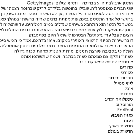
התנין ארב לבת ה-5 בבריכה - ותקף, צילום: Gettyimages
שני חברים מאוסטרליה, שבילו בחופשה בלידרס קריק שבחופה הצפוני של ה
בראשו של אחד התנינים באמצעות מפתח ברגים שהיה ברשותו במהלך מאב
במשך כל הזמן הוא התחבא בשיחים שגדלים במים המלוחים, עד שהצליח לשוב 
בזמן שהזעיקו חילוץ אווירי ופינוי רפואי מהיר. הוא שוחרר מבית החולים 
רוצים לקבל עוד עדכונים? הצטרפו לישראל היום בפייסבוק
דובר שירות הפינוי הרפואי האווירי במקום, איאן בדהאם, אמר כי האיש סיפ
העלה כי בסביבה שורצת תנינים, סירות קטנות מהוות סכנה גדולה.
טעינו? נתקן! אם מצאתם טעות בכתבה, נשמח שתשתפו אותנו
אוסטרליה
חופשה
מאבק
תנינים
מדורים
ספורט
תרבות ובידור
לייף סטייל
אוכל
תיירות
טכנולוגיה ומדע
הורוסקופ
ForReal
מגזין השבוע
דעות
חדשות בארץ
חדשות בעולם