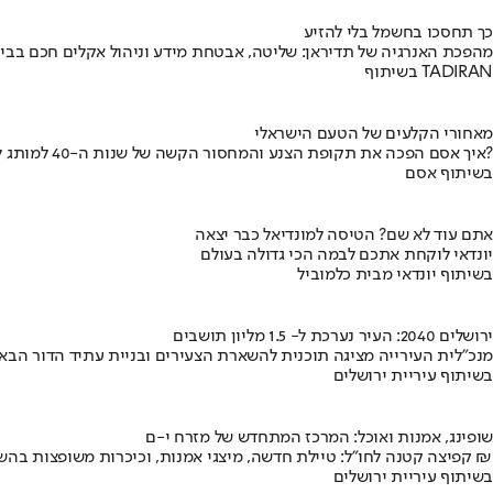
כך תחסכו בחשמל בלי להזיע
מהפכת האנרגיה של תדיראן: שליטה, אבטחת מידע וניהול אקלים חכם בבי
בשיתוף TADIRAN
מאחורי הקלעים של הטעם הישראלי
איך אסם הפכה את תקופת הצנע והמחסור הקשה של שנות ה-40 למותג לאומי?
בשיתוף אסם
אתם עוד לא שם? הטיסה למונדיאל כבר יצאה
יונדאי לוקחת אתכם לבמה הכי גדולה בעולם
בשיתוף יונדאי מבית כלמוביל
ירושלים 2040: העיר נערכת ל- 1.5 מליון תושבים
מנכ"לית העירייה מציגה תוכנית להשארת הצעירים ובניית עתיד הדור הבא
בשיתוף עיריית ירושלים
שופינג, אמנות ואוכל: המרכז המתחדש של מזרח י-ם
קפיצה קטנה לחו"ל: טיילת חדשה, מיצגי אמנות, וכיכרות משופצות בהשקעה של 100 מיליון ₪
בשיתוף עיריית ירושלים