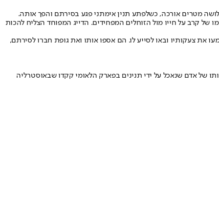
לושה מטרים אורכה, כשלפתע תנין אימתני פגע בסירתם והפך אותה.
עבים. הוא הבין שכעת הוא מצוי בעיצומו של קרב על חייו מול הזוחלים המפחידים. הדייג המפוחד הצליח להכות
ו את צעקותיו ובאו לסייע לו. הם אספו אותו ואת גופת חברו לסירתם,
 אלף תנינים בוגרים. לא מעט. בשנה שעברה, חקירת מותו של אדם שנאכל על ידי תנינים בפארק הלאומי קקדו שבאוסטרליה