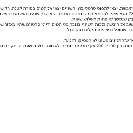
יבשת, יצאו לתפוס סרטני בוץ. השניים יצאו אל המים בסירה קטנה, רק ש
אחד מהם ניסה לטפס חזרה על הסירה, אך לא הצליח וטבע במים. השני, בן 72, מצא עצמו לבד מול כמה תנינים ר
ק שנמשך לא פחות משלוש שעות.
אל היבשה בזכות השינוי בגובה פני המים. דייגי סרטנים שהיו באזור שמע
לאחר שטופל בפציעות הקלות מהן סבל.
ר ש"התנינים פשוט לא הפסיקו להגיע".
ההערכה היא כי אוכלוסיית התנינים החיים במים מלוחים בצפון אוסטרליה מונה בין 100 ל-200